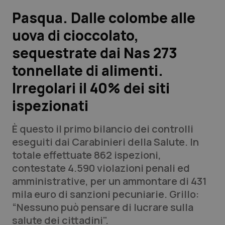
Pasqua. Dalle colombe alle
Scienza e Farmaci
uova di cioccolato,
sequestrate dai Nas 273
Studi e Analisi
tonnellate di alimenti.
Lettere al direttore
Irregolari il 40% dei siti
Edizioni Regionali
ispezionati
QS Pro
È questo il primo bilancio dei controlli
eseguiti dai Carabinieri della Salute. In
Professionisti Sanitari.AI
totale effettuate 862 ispezioni,
contestate 4.590 violazioni penali ed
amministrative, per un ammontare di 431
Abruzzo
QS Pro Gold
mila euro di sanzioni pecuniarie. Grillo:
QS Club
Newsletter
“Nessuno può pensare di lucrare sulla
Basilicata
Artrite & artrosi
salute dei cittadini".