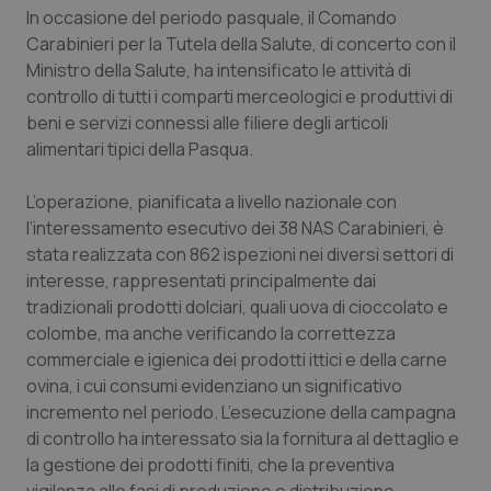
Calabria
Asma & BPCO
In occasione del periodo pasquale, il Comando
Carabinieri per la Tutela della Salute, di concerto con il
Ministro della Salute, ha intensificato le attività di
Campania
Car-T
controllo di tutti i comparti merceologici e produttivi di
beni e servizi connessi alle filiere degli articoli
Emilia-Romagna
Colesterolo & coronaropatie
alimentari tipici della Pasqua.
Friuli Venezia Giulia
Dermatite Atopica
L’operazione, pianificata a livello nazionale con
l’interessamento esecutivo dei 38 NAS Carabinieri, è
Lazio
Diabete & glucometri
stata realizzata con 862 ispezioni nei diversi settori di
interesse, rappresentati principalmente dai
Liguria
Disturbi dell’umore
tradizionali prodotti dolciari, quali uova di cioccolato e
colombe, ma anche verificando la correttezza
Lombardia
Dolore
commerciale e igienica dei prodotti ittici e della carne
ovina, i cui consumi evidenziano un significativo
incremento nel periodo. L’esecuzione della campagna
Marche
Donna & Salute
di controllo ha interessato sia la fornitura al dettaglio e
la gestione dei prodotti finiti, che la preventiva
Molise
Epatiti