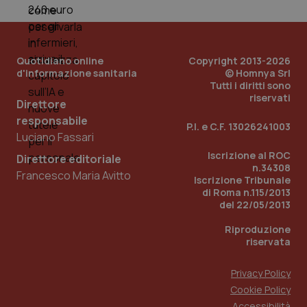
mese
cookie
VISITOR_INFO1_LIVE
5 mesi 4
Que
Google LLC
viene
settimane
imp
.youtube.com
utilizzato
You
da Google
ten
Analytics
pre
per
del
Quotidiano online
Copyright 2013-2026
mantener
vid
lo stato
d'informazione sanitaria
© Homnya Srl
inco
della
può
Tutti i diritti sono
sessione.
det
riservati
vis
Direttore
web
responsabile
uti
P.I. e C.F. 13026241003
nuo
Luciano Fassari
ver
dell
Iscrizione al ROC
Direttore editoriale
You
n.34308
Francesco Maria Avitto
__Secure-YNID
.youtube.com
5 mesi 4
Que
Iscrizione Tribunale
settimane
imp
di Roma n.115/2013
You
del 22/05/2013
ten
pre
del
Riproduzione
vid
riservata
inco
può
det
Privacy Policy
vis
web
Cookie Policy
uti
nuo
Accessibilità