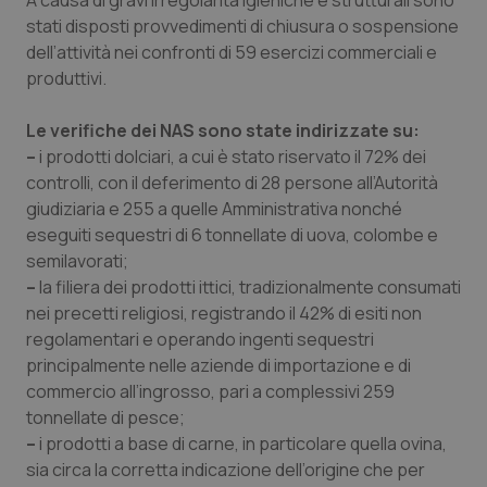
A causa di gravi irregolarità igieniche e strutturali sono
Valle D’Aosta
Oncodermatologia
stati disposti provvedimenti di chiusura o sospensione
dell’attività nei confronti di 59 esercizi commerciali e
Veneto
Oncoematologia
produttivi.
Oncologia & Nutrizione
Le verifiche dei NAS sono state indirizzate su:
–
i prodotti dolciari, a cui è stato riservato il 72% dei
Psoriasi & pelle
controlli, con il deferimento di 28 persone all’Autorità
giudiziaria e 255 a quelle Amministrativa nonché
Quotidiano Cardiologia
eseguiti sequestri di 6 tonnellate di uova, colombe e
semilavorati;
Quotidiano Chirurgia
–
la filiera dei prodotti ittici, tradizionalmente consumati
nei precetti religiosi, registrando il 42% di esiti non
regolamentari e operando ingenti sequestri
Quotidiano Oncologia
principalmente nelle aziende di importazione e di
commercio all’ingrosso, pari a complessivi 259
Quotidiano Pediatria
tonnellate di pesce;
–
i prodotti a base di carne, in particolare quella ovina,
Rene & patologie urogenitali
sia circa la corretta indicazione dell’origine che per