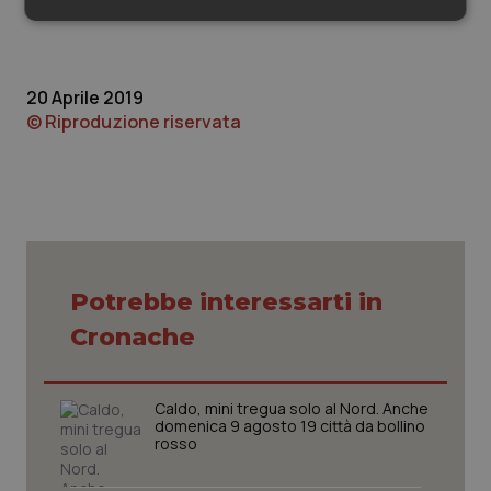
Necessari
Statistici
Marketing
20 Aprile 2019
© Riproduzione riservata
Necessari
Statistici
Marketing
I cookie necessari contribuiscono a rendere fruibile il
sito web abilitandone funzionalità di base quali la
navigazione sulle pagine e l'accesso alle aree
protette del sito. Il sito web non è in grado di
funzionare correttamente senza questi cookie.
Potrebbe interessarti in
Nome
Fornitore
/
Dominio
Scaden
Cronache
VISITOR_PRIVACY_METADATA
5 mesi
YouTube
settim
.youtube.com
Caldo, mini tregua solo al Nord. Anche
domenica 9 agosto 19 città da bollino
rosso