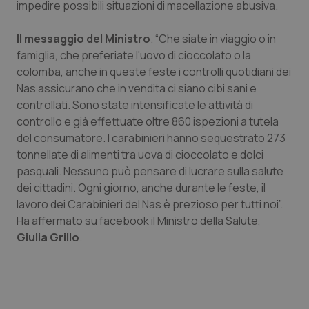
impedire possibili situazioni di macellazione abusiva.
Salute orale & impianti
Il messaggio del Ministro
. “Che siate in viaggio o in
Sangue & coagulazione
famiglia, che preferiate l'uovo di cioccolato o la
colomba, anche in queste feste i controlli quotidiani dei
Tiroide
Nas assicurano che in vendita ci siano cibi sani e
controllati. Sono state intensificate le attività di
controllo e già effettuate oltre 860 ispezioni a tutela
Tumore al seno
del consumatore. I carabinieri hanno sequestrato 273
tonnellate di alimenti tra uova di cioccolato e dolci
Tumore ovarico
pasquali. Nessuno può pensare di lucrare sulla salute
dei cittadini. Ogni giorno, anche durante le feste, il
Tumori del Polmone & Testa Collo
lavoro dei Carabinieri del Nas è prezioso per tutti noi”.
Ha affermato su facebook il Ministro della Salute,
Tumori gastrointestinali
Giulia Grillo
.
Ulcera & Reflusso
Vaccini