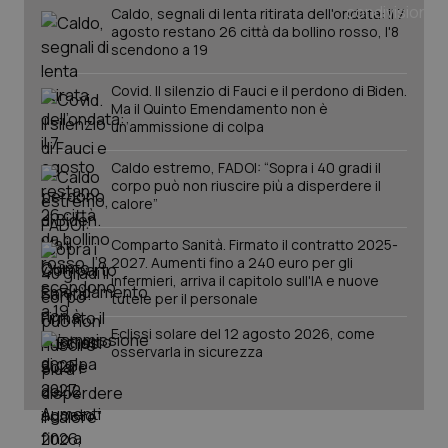
Caldo, segnali di lenta ritirata dell'ondata: il 7
agosto restano 26 città da bollino rosso, l'8
scendono a 19
Covid. Il silenzio di Fauci e il perdono di Biden.
Ma il Quinto Emendamento non è
un’ammissione di colpa
Caldo estremo, FADOI: “Sopra i 40 gradi il
corpo può non riuscire più a disperdere il
_ga_KM60CM4NPH
calore”
.quotidianosanita.it
1 anno
mes
Comparto Sanità. Firmato il contratto 2025-
2027. Aumenti fino a 240 euro per gli
infermieri, arriva il capitolo sull'IA e nuove
tutele per il personale
Eclissi solare del 12 agosto 2026, come
osservarla in sicurezza
Fornitore
/
Nome
Scadenza
Descrizion
Dominio
Nome
Fornitore
/
Dominio
Scadenza
Des
_ga_0VMQEQKQ1N
.quotidianosanita.it
1 anno 1
Questo