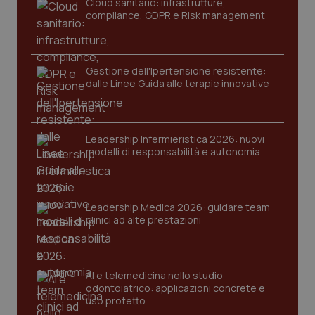
tracking-sites-ironfish-
Cloud sanitario: infrastrutture,
www.quotidianosanita.it
4
tracking-enable
settim
compliance, GDPR e Risk management
2 gior
Gestione dell'Ipertensione resistente:
tracking-sites-ironfish-
www.quotidianosanita.it
4
dalle Linee Guida alle terapie innovative
session-id
settim
2 gior
Leadership Infermieristica 2026: nuovi
modelli di responsabilità e autonomia
_ga
1 anno
Google LLC
mes
.quotidianosanita.it
Leadership Medica 2026: guidare team
clinici ad alte prestazioni
AI e telemedicina nello studio
odontoiatrico: applicazioni concrete e
uso protetto