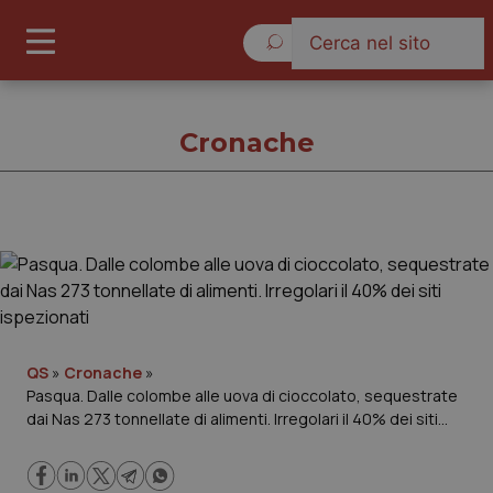
Venerdì 7 Agosto 2026
Cronache
Cronache
Cronache
Governo e Parlamento
QS
»
Cronache
»
Pasqua. Dalle colombe alle uova di cioccolato, sequestrate
dai Nas 273 tonnellate di alimenti. Irregolari il 40% dei siti
Regioni e Asl
ispezionati
Lavoro e Professioni