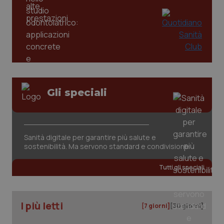
Gli speciali
Sanità digitale per garantire più salute e
PHPSESSID
Sessio
PHP.net
sostenibilità. Ma servono standard e condivisione
www.quotidianosanita.it
Tutti gli speciali
I più letti
[7 giorni]
[30 giorni]