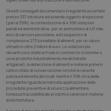
vigilanza alle fasi di produzione e distribuzione.
Piemonte
HIV
Gli esiti conseguiti documentano irregolarità accertate
presso 337 strutture ed aziende oggetto di ispezione
Provincia Autonoma di Bolzano
Infezioni & Febbre
(pari al 39%), la contestazione di 4.590 violazioni
penali ed amministrative, per un ammontare di 431 mila
Provincia Autonoma di Trento
Ipertensione & Scompenso
euro di sanzioni pecuniarie, ed il sequestro di
complessive 273 tonnellate di alimenti, per un valore
stimato in oltre 2 milioni di euro. Le violazioni più
Puglia
Malattie rare
rilevanti sono state la frode in commercio (colombe o
uova prodotte industrialmente ma dichiarate
Sardegna
Malattia di Crohn & Rettocolite Ulcerosa
artigianali), la detenzione di alimenti e materie prime in
cattivo stato di conservazione nonché la carente
Sicilia
Neuroscienze & patologie neurodegenerative
pulizia ed idoneità dei locali, mentre il 70% circa delle
irregolarità riguarda la mancata applicazione delle
Toscana
Obesità
procedute preventive di sicurezza alimentare,
l’omessa tracciabilità dei prodotti e carenze in materia
Umbria
Oftalmologia
di etichettatura.