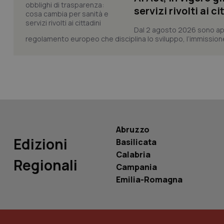
servizi rivolti ai ci
Dal 2 agosto 2026 sono applic
tracking-sites-ironf
regolamento europeo che disciplina lo sviluppo, l’immissione s
tracking-enable
tracking-sites-ironf
session-id
_ga
Abruzzo
Edizioni
Basilicata
Calabria
Regionali
PHPSESSID
Campania
Emilia-Romagna
_ga_KM60CM4NPH