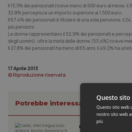
Il 13,3% dei pensionati riceve meno di 500 euro al mese; il 30,8
32,8% percepisce un importo superiore ai 1.500 euro.
Il 67,4% dei pensionati è titolare di una sola pensione, il 2
più pensioni.
Le donne rappresentano il 52,9% dei pensionati e percepi
degli uomini); oltre la metà delle donne (53,4%) riceve meno
Il 27,8% dei pensionati ha meno di 65 anni, il 49,2% ha un'et
17 Aprile 2013
© Riproduzione riservata
Questo sito 
Potrebbe interessarti in Cronach
Questo sito web ut
nostro sito web ac
più
Caldo, mini tregua