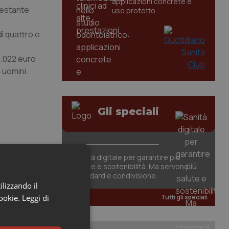
applicazioni concrete e
 restante
uso protetto
di quattro o
9.022 euro
 uomini.
Gli speciali
Sanità digitale per garantire più
salute e sostenibilità. Ma servono
standard e condivisione
ilizzando il
cookie.
Leggi di
Tutti gli speciali
à da