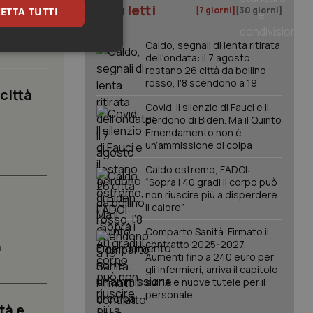
I più letti
[7 giorni]
[30 giorni]
ETTA TUTTI
nistero
Caldo, segnali di lenta ritirata
keting
dell'ondata: il 7 agosto
restano 26 città da bollino
rosso, l'8 scendono a 19
 città
Covid. Il silenzio di Fauci e il
perdono di Biden. Ma il Quinto
Emendamento non è
un’ammissione di colpa
.
Caldo estremo, FADOI:
igazione sulle pagine
“Sopra i 40 gradi il corpo può
kie.
non riuscire più a disperdere
il calore”
er memorizzare le
Comparto Sanità. Firmato il
utente per la loro
contratto 2025-2027.
a
 dati sul consenso
Aumenti fino a 240 euro per
itiche e
gli infermieri, arriva il capitolo
tendo che le loro
ssioni future.
sull'IA e nuove tutele per il
personale
l servizio Cookie-
tà e
erenze di consenso