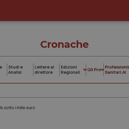
Cronache
e
Studi e
Lettere al
Edizioni
Professionis
QS Pro
Analisi
direttore
Regionali
Sanitari.AI
1% sotto i mille euro