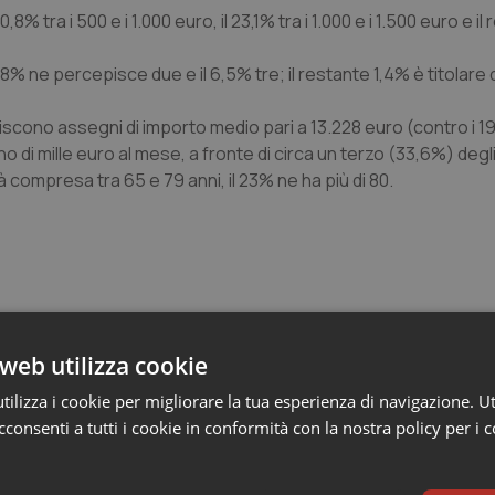
% tra i 500 e i 1.000 euro, il 23,1% tra i 1.000 e i 1.500 euro e il
4,8% ne percepisce due e il 6,5% tre; il restante 1,4% è titolare 
scono assegni di importo medio pari a 13.228 euro (contro i 1
 di mille euro al mese, a fronte di circa un terzo (33,6%) degli
à compresa tra 65 e 79 anni, il 23% ne ha più di 80.
web utilizza cookie
e
ilizza i cookie per migliorare la tua esperienza di navigazione. Ut
consenti a tutti i cookie in conformità con la nostra policy per i 
 solo al Nord. Anche domenica 9 agosto 19 citt