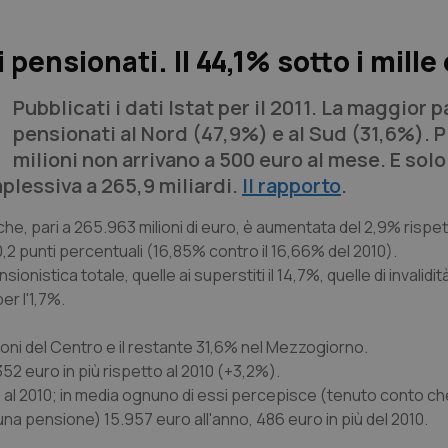
i pensionati. Il 44,1% sotto i mille
Pubblicati i dati Istat per il 2011. La maggior p
pensionati al Nord (47,9%) e al Sud (31,6%). P
milioni non arrivano a 500 euro al mese. E solo
plessiva a 265,9 miliardi.
Il rapporto
.
he, pari a 265.963 milioni di euro, è aumentata del 2,9% rispet
0,2 punti percentuali (16,85% contro il 16,66% del 2010).
istica totale, quelle ai superstiti il 14,7%, quelle di invalidità 
er l'1,7%.
gioni del Centro e il restante 31,6% nel Mezzogiorno.
52 euro in più rispetto al 2010 (+3,2%).
to al 2010; in media ognuno di essi percepisce (tenuto conto che
a pensione) 15.957 euro all'anno, 486 euro in più del 2010.