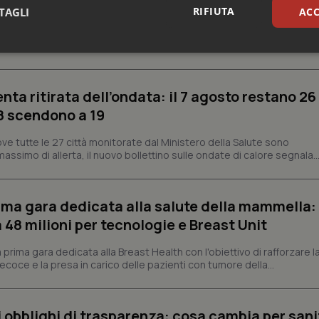
RIFIUTA
TAGLI
ACC
ontinua a interessare gran parte dell'Italia. Il nuovo bollettino del Mi
aranno 19 le città contrassegnate...
sari
Statistici
Mar
enta ritirata dell’ondata: il 7 agosto restano 26
’8 scendono a 19
ve tutte le 27 città monitorate dal Ministero della Salute sono
assimo di allerta, il nuovo bollettino sulle ondate di calore segnala..
Necessari
Statistici
Marketing
tribuiscono a rendere fruibile il sito web abilitandone funzionalità di base quali la nav
protette del sito. Il sito web non è in grado di funzionare correttamente senza questi coo
prima gara dedicata alla salute della mammella:
Fornitore
/
Dominio
Scadenza
Descrizione
48 milioni per tecnologie e Breast Unit
METADATA
5 mesi 4
Questo cookie viene utilizzato p
YouTube
settimane
scelte di consenso e privacy dell'
.youtube.com
prima gara dedicata alla Breast Health con l'obiettivo di rafforzare l
interazione con il sito. Registra i
coce e la presa in carico delle pazienti con tumore della...
del visitatore riguardo a varie pol
impostazioni sulla privacy, garan
preferenze siano onorate nelle se
nt
5 mesi 3
Questo cookie viene utilizzato da
CookieScript
li obblighi di trasparenza: cosa cambia per sani
settimane
Script.com per ricordare le pref
www.quotidianosanita.it