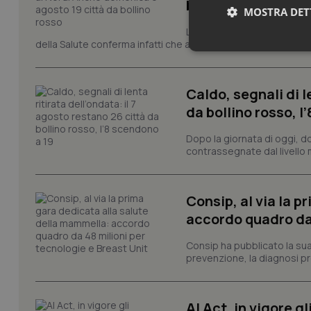
bollino rosso
MOSTRA DET
La quarta ondata di calore c
della Salute conferma infatti che anche domenica 9 agosto s
Neces
Caldo, segnali di l
da bollino rosso, l
Dopo la giornata di oggi, do
contrassegnate dal livello m
I cookie necessari con
e l'accesso alle aree 
Consip, al via la 
Nome
accordo quadro da 
VISITOR_PRIVACY_
Consip ha pubblicato la sua 
prevenzione, la diagnosi pre
CookieScriptConse
AI Act, in vigore g