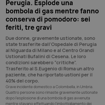
Perugia. Esplode una
bombola di gas mentre fanno
Scienza e Farmaci
conserva di pomodoro: sei
Studi e Analisi
feriti, tre gravi
Lettere al direttore
Due donne, gravemente ustionate, sono
state trasferite dall’Ospedale di Perugia
Edizioni Regionali
al Niguarda di Milano e al Centro Grandi
Ustionati Bufalini di Cesena. Le loro
QS Pro
condizioni sarebbero “critiche”.
Trasferito al S.Eugenio di Roma un altro
Professionisti Sanitari.AI
paziente, che ha riportato ustioni per il
40% del corpo.
Abruzzo
QS Pro Gold
Grave incidente domestico a Colombella, in Umbria.
Quattro persone sono rimaste gravemente ustionate
QS Club
Newsletter
Basilicata
Artrite & artrosi
dopo l’esplosione di una bombola di gas avvenuta
mentre stavano effettuando l’imbottigliamento dei