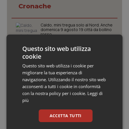
Valle D’Aosta
Oncodermatologia
Cronache
Veneto
Oncoematologia
Caldo, mini tregua solo al Nord. Anche
domenica 9 agosto 19 città da bollino
Oncologia & Nutrizione
rosso
Psoriasi & pelle
Questo sito web utilizza
Caldo, segnali di lenta ritirata
cookie
dell’ondata: il 7 agosto restano 26
Quotidiano Cardiologia
città da bollino rosso, l’8 scendono a
Questo sito web utilizza i cookie per
19
migliorare la tua esperienza di
Quotidiano Chirurgia
navigazione. Utilizzando il nostro sito web
Consip, al via la prima gara dedicata
alla salute della mammella: accordo
acconsenti a tutti i cookie in conformità
quadro da 48 milioni per tecnologie e
Quotidiano Oncologia
con la nostra policy per i cookie.
Leggi di
Breast Unit
più
Quotidiano Pediatria
West Nile. In Umbria intercettato
precocemente il virus, attivate subito
ACCETTA TUTTI
le misure di prevenzione a tutela dei
Rene & patologie urogenitali
cittadini