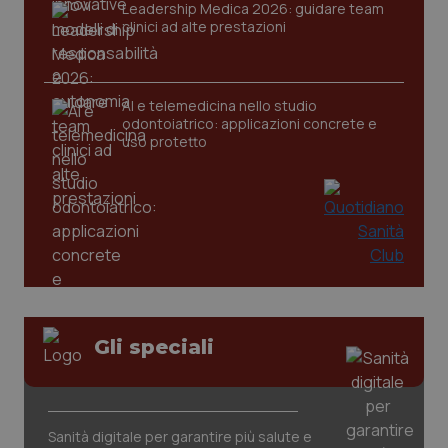
Leadership Medica 2026: guidare team
clinici ad alte prestazioni
AI e telemedicina nello studio
odontoiatrico: applicazioni concrete e
uso protetto
CookieScriptConsent
5 mesi
CookieScript
settim
www.quotidianosanita.it
Gli speciali
Sanità digitale per garantire più salute e