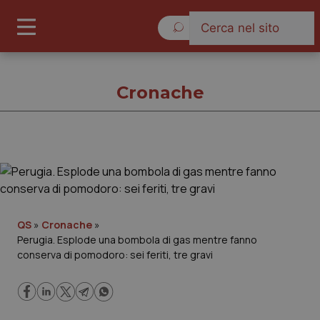
Sabato 8 Agosto 2026
Cronache
Cronache
Cronache
QS
»
Cronache
»
Perugia. Esplode una bombola di gas mentre fanno
Governo e Parlamento
conserva di pomodoro: sei feriti, tre gravi
Regioni e Asl
Lavoro e Professioni