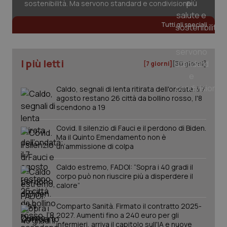
sostenibilità. Ma servono standard e condivisione
Tutti gli speciali
tracking-sites-ironfish-
www.quotidianosanita.it
4
tracking-enable
settim
2 gior
I più letti
[7 giorni]
[30 giorni]
Caldo, segnali di lenta ritirata dell'ondata: il 7
agosto restano 26 città da bollino rosso, l'8
tracking-sites-ironfish-
www.quotidianosanita.it
4
session-id
scendono a 19
settim
2 gior
Covid. Il silenzio di Fauci e il perdono di Biden.
Ma il Quinto Emendamento non è
un’ammissione di colpa
_ga
1 anno
Google LLC
mes
.quotidianosanita.it
Caldo estremo, FADOI: “Sopra i 40 gradi il
corpo può non riuscire più a disperdere il
calore”
Comparto Sanità. Firmato il contratto 2025-
2027. Aumenti fino a 240 euro per gli
infermieri, arriva il capitolo sull'IA e nuove