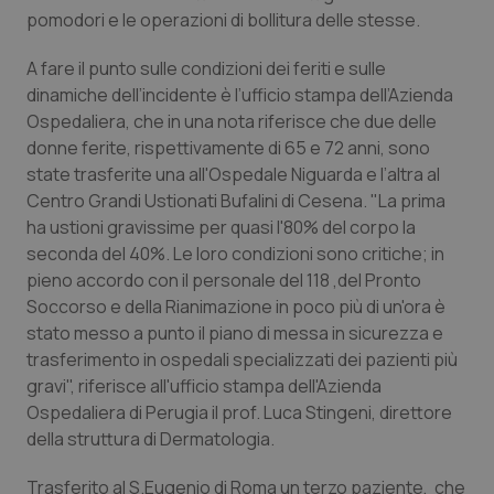
Calabria
Asma & BPCO
pomodori e le operazioni di bollitura delle stesse.
A fare il punto sulle condizioni dei feriti e sulle
Campania
Car-T
dinamiche dell’incidente è l’ufficio stampa dell’Azienda
Ospedaliera, che in una nota riferisce che due delle
Emilia-Romagna
Colesterolo & coronaropatie
donne ferite, rispettivamente di 65 e 72 anni, sono
state trasferite una all'Ospedale Niguarda e l’altra al
Friuli Venezia Giulia
Dermatite Atopica
Centro Grandi Ustionati Bufalini di Cesena. "La prima
ha ustioni gravissime per quasi l'80% del corpo la
Lazio
Diabete & glucometri
seconda del 40%. Le loro condizioni sono critiche; in
pieno accordo con il personale del 118 ,del Pronto
Liguria
Disturbi dell’umore
Soccorso e della Rianimazione in poco più di un'ora è
stato messo a punto il piano di messa in sicurezza e
trasferimento in ospedali specializzati dei pazienti più
Lombardia
Dolore
gravi", riferisce all'ufficio stampa dell'Azienda
Ospedaliera di Perugia il prof. Luca Stingeni, direttore
Marche
Donna & Salute
della struttura di Dermatologia.
Molise
Epatiti
Trasferito al S.Eugenio di Roma un terzo paziente, che