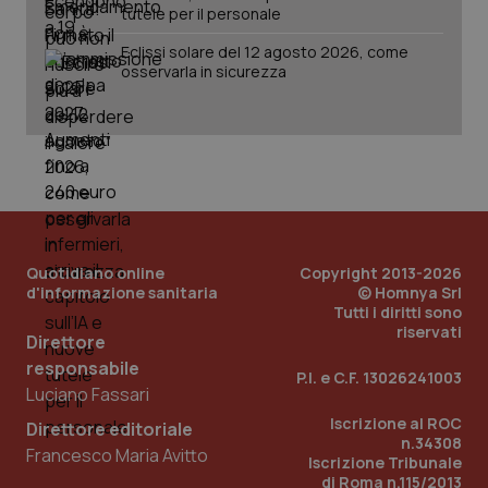
tutele per il personale
Eclissi solare del 12 agosto 2026, come
osservarla in sicurezza
Quotidiano online
Copyright 2013-2026
d'informazione sanitaria
© Homnya Srl
Tutti i diritti sono
riservati
Direttore
responsabile
P.I. e C.F. 13026241003
Luciano Fassari
PHPSESSID
Sessio
PHP.net
www.quotidianosanita.it
Iscrizione al ROC
Direttore editoriale
n.34308
Francesco Maria Avitto
Iscrizione Tribunale
di Roma n.115/2013