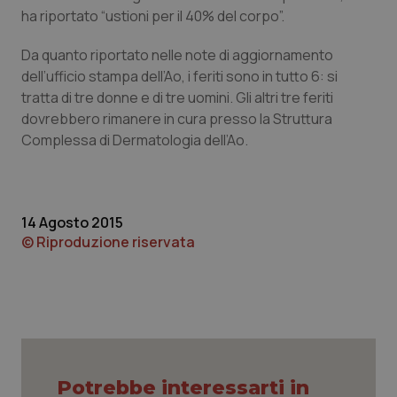
ha riportato “ustioni per il 40% del corpo”.
Piemonte
HIV
Da quanto riportato nelle note di aggiornamento
dell’ufficio stampa dell’Ao, i feriti sono in tutto 6: si
Provincia Autonoma di Bolzano
Infezioni & Febbre
tratta di tre donne e di tre uomini. Gli altri tre feriti
dovrebbero rimanere in cura presso la Struttura
Provincia Autonoma di Trento
Ipertensione & Scompenso
Complessa di Dermatologia dell’Ao.
Puglia
Malattie rare
Sardegna
Malattia di Crohn & Rettocolite Ulcerosa
14 Agosto 2015
© Riproduzione riservata
Sicilia
Neuroscienze & patologie neurodegenerative
Toscana
Obesità
Umbria
Oftalmologia
Potrebbe interessarti in