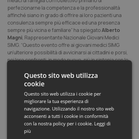
medici di famiglia con l’obiettivo primario di
perfezionarne la competenza e la professionalità
affinché siano in grado di offrire ai loro pazienti una
consulenza sempre più efficace ed una presenza
sempre più vicina e familiare” ha spiegato
Alberto
Magni
, Rappresentante Nazionale Giovani Medici
SIMG. “Questo evento offre ai giovani medici SIMG
un’ulteriore possibilità di avvicinarsi ai cittadini e porsi,
nei loro confronti, in modo nuovo, più in sintonia con le
esigenze in continua evoluzione dei pazienti”.
Questo sito web utilizza
Visitiamo la tua città, cosa succede in piazza: il
cookie
village e l’area bambini
Questo sito web utilizza i cookie per
migliorare la tua esperienza di
La campagna si concretizza in un tour itinerante in 20
navigazione. Utilizzando il nostro sito web
città italiane dove i medici di famiglia SIMG, per una
acconsenti a tutti i cookie in conformità
giornata, sono a disposizione dei cittadini per fornire
con la nostra policy per i cookie.
Leggi di
consigli e informazioni su come adottare uno stile di
più
vita sano. Particolare attenzione è rivolta al