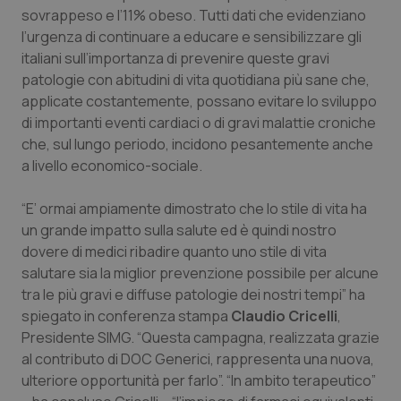
sovrappeso e l’11% obeso. Tutti dati che evidenziano
Piemonte
HIV
l’urgenza di continuare a educare e sensibilizzare gli
italiani sull’importanza di prevenire queste gravi
Provincia Autonoma di Bolzano
Infezioni & Febbre
patologie con abitudini di vita quotidiana più sane che,
applicate costantemente, possano evitare lo sviluppo
di importanti eventi cardiaci o di gravi malattie croniche
Provincia Autonoma di Trento
Ipertensione & Scompenso
che, sul lungo periodo, incidono pesantemente anche
a livello economico-sociale.
Puglia
Malattie rare
“E’ ormai ampiamente dimostrato che lo stile di vita ha
Sardegna
Malattia di Crohn & Rettocolite Ulcerosa
un grande impatto sulla salute ed è quindi nostro
dovere di medici ribadire quanto uno stile di vita
Sicilia
Neuroscienze & patologie neurodegenerative
salutare sia la miglior prevenzione possibile per alcune
tra le più gravi e diffuse patologie dei nostri tempi” ha
Toscana
Obesità
spiegato in conferenza stampa
Claudio Cricelli
,
Presidente SIMG. “Questa campagna, realizzata grazie
Umbria
Oftalmologia
al contributo di DOC Generici, rappresenta una nuova,
ulteriore opportunità per farlo”. “In ambito terapeutico”