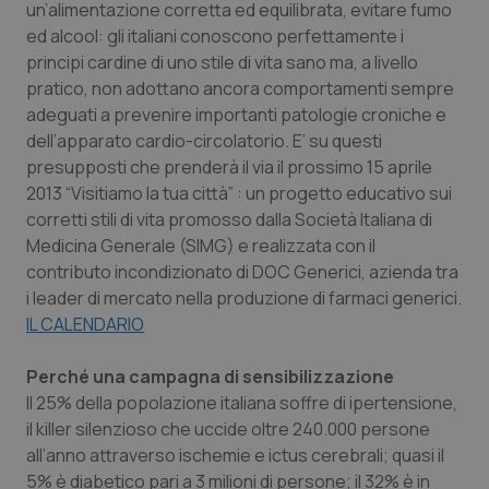
un’alimentazione corretta ed equilibrata, evitare fumo
Calabria
Asma & BPCO
ed alcool: gli italiani conoscono perfettamente i
principi cardine di uno stile di vita sano ma, a livello
Campania
Car-T
pratico, non adottano ancora comportamenti sempre
adeguati a prevenire importanti patologie croniche e
Emilia-Romagna
Colesterolo & coronaropatie
dell’apparato cardio-circolatorio. E’ su questi
presupposti che prenderà il via il prossimo 15 aprile
Friuli Venezia Giulia
Dermatite Atopica
2013 “Visitiamo la tua città” : un progetto educativo sui
corretti stili di vita promosso dalla Società Italiana di
Lazio
Diabete & glucometri
Medicina Generale (SIMG) e realizzata con il
contributo incondizionato di DOC Generici, azienda tra
i leader di mercato nella produzione di farmaci generici.
Liguria
Disturbi dell’umore
IL CALENDARIO
Lombardia
Dolore
Perché una campagna di sensibilizzazione
Il 25% della popolazione italiana soffre di ipertensione,
Marche
Donna & Salute
il killer silenzioso che uccide oltre 240.000 persone
all’anno attraverso ischemie e ictus cerebrali; quasi il
Molise
Epatiti
5% è diabetico pari a 3 milioni di persone; il 32% è in