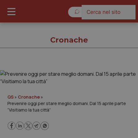
Sabato 8 Agosto 2026
Cronache
Cronache
Cronache
QS
»
Cronache
»
Prevenire oggi per stare meglio domani. Dal 15 aprile parte
Governo e Parlamento
“Visitiamo la tua città”
Regioni e Asl
Lavoro e Professioni