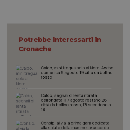
Potrebbe interessarti in
tracking-sites-ironfish-
www.quotidianosanita.it
4
Cronache
tracking-enable
settim
2 gior
Caldo, mini tregua solo al Nord. Anche
domenica 9 agosto 19 città da bollino
rosso
tracking-sites-ironfish-
www.quotidianosanita.it
4
session-id
settim
2 gior
Caldo, segnali di lenta ritirata
dell’ondata: il 7 agosto restano 26
città da bollino rosso, l’8 scendono a
19
_ga
1 anno
Google LLC
mes
.quotidianosanita.it
Consip, al via la prima gara dedicata
alla salute della mammella: accordo