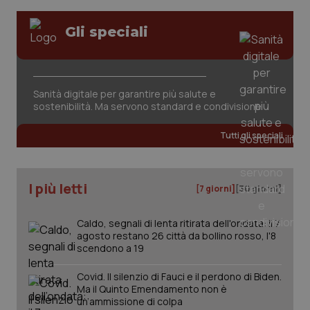
Gli speciali
Fornitore
/
Nome
Scadenza
Descrizion
Dominio
Nome
Fornitore
/
Dominio
Scadenza
Des
Sanità digitale per garantire più salute e
_ga_0VMQEQKQ1N
.quotidianosanita.it
1 anno 1
Questo
sostenibilità. Ma servono standard e condivisione
mese
cookie
VISITOR_INFO1_LIVE
5 mesi 4
Que
Google LLC
viene
settimane
imp
.youtube.com
utilizzato
You
Tutti gli speciali
da Google
ten
Analytics
pre
per
del
mantener
vid
lo stato
inco
I più letti
della
[7 giorni]
[30 giorni]
può
sessione.
det
vis
web
Caldo, segnali di lenta ritirata dell'ondata: il 7
uti
agosto restano 26 città da bollino rosso, l'8
nuo
scendono a 19
ver
dell
You
Covid. Il silenzio di Fauci e il perdono di Biden.
__Secure-YNID
.youtube.com
5 mesi 4
Que
Ma il Quinto Emendamento non è
settimane
imp
un’ammissione di colpa
You