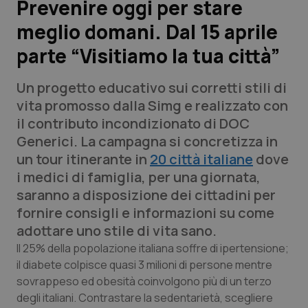
Prevenire oggi per stare
meglio domani. Dal 15 aprile
Scienza e Farmaci
parte “Visitiamo la tua città”
Studi e Analisi
Un progetto educativo sui corretti stili di
Lettere al direttore
vita promosso dalla Simg e realizzato con
il contributo incondizionato di DOC
Edizioni Regionali
Generici. La campagna si concretizza in
un tour itinerante in
20 città italiane
dove
QS Pro
i medici di famiglia, per una giornata,
saranno a disposizione dei cittadini per
Professionisti Sanitari.AI
fornire consigli e informazioni su come
adottare uno stile di vita sano.
Abruzzo
QS Pro Gold
Il 25% della popolazione italiana soffre di ipertensione;
il diabete colpisce quasi 3 milioni di persone mentre
QS Club
Newsletter
sovrappeso ed obesità coinvolgono più di un terzo
Basilicata
Artrite & artrosi
degli italiani. Contrastare la sedentarietà, scegliere