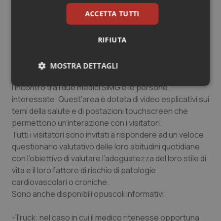
monitoraggio dei fattori di rischio cardiovascolare,
ACCETTA TUTTI
come la tendenza all’ipertensione.
Nelle piazze dove sosterà il tour verrà allestito un vero
RIFIUTA
e proprio village costituito da 3 aree:
MOSTRA DETTAGLI
-Area informativa multimediale: luogo dove si svolge
l’incontro tra i due medici SIMG e le persone
Necessari
Statistici
Marketing
interessate. Quest’area è dotata di video esplicativi sui
temi della salute e di postazioni touchscreen che
permettono un’interazione con i visitatori.
Tutti i visitatori sono invitati a rispondere ad un veloce
questionario valutativo delle loro abitudini quotidiane
Necessari
Statistici
Marketing
con l’obiettivo di valutare l’adeguatezza del loro stile di
vita e il loro fattore di rischio di patologie
I cookie necessari contribuiscono a rendere fruibile il
cardiovascolari o croniche.
sito web abilitandone funzionalità di base quali la
navigazione sulle pagine e l'accesso alle aree
Sono anche disponibili opuscoli informativi.
protette del sito. Il sito web non è in grado di
funzionare correttamente senza questi cookie.
-Truck: nel caso in cui il medico ritenesse opportuna
Nome
Fornitore
/
Dominio
Scaden