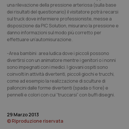
una rilevazione della pressione arteriosa (sulla base
VISITOR_PRIVACY_METADATA
5 mesi
YouTube
dei risultati del questionario) il visitatore potrà recarsi
settim
.youtube.com
sul truck dove infermiere professioniste, messe a
disposizione da PIC Solution, misurano la pressione e
danno informazioni sul modo più corretto per
effettuare un’automisurazione.
-Area bambini: area ludica dove i piccoli possono
divertirsi con un animatore mentre i genitori o i nonni
sono impegnati con i medici. I giovani ospiti sono
coinvolti in attività divertenti, piccoli giochi e trucchi,
come ad esempio la realizzazione di sculture di
palloncini dalle forme divertenti (spada o fiore) e
pennelli e colori con cui “truccarsi” con buffi disegni.
CookieScriptConsent
5 mesi
CookieScript
settim
www.quotidianosanita.it
29 Marzo 2013
© Riproduzione riservata