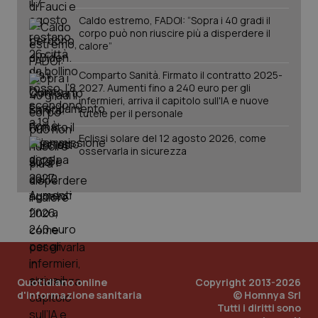
ten
pre
Caldo estremo, FADOI: “Sopra i 40 gradi il
del
corpo può non riuscire più a disperdere il
vid
calore”
inco
può
det
Comparto Sanità. Firmato il contratto 2025-
vis
web
2027. Aumenti fino a 240 euro per gli
uti
infermieri, arriva il capitolo sull'IA e nuove
nuo
tutele per il personale
ver
dell
You
Eclissi solare del 12 agosto 2026, come
osservarla in sicurezza
YSC
Sessione
Que
Google LLC
imp
.youtube.com
You
ten
vis
vid
__Secure-
.youtube.com
5 mesi 4
Que
ROLLOUT_TOKEN
settimane
imp
You
ges
del
e d
Quotidiano online
Copyright 2013-2026
per
d'informazione sanitaria
© Homnya Srl
del
ute
Tutti i diritti sono