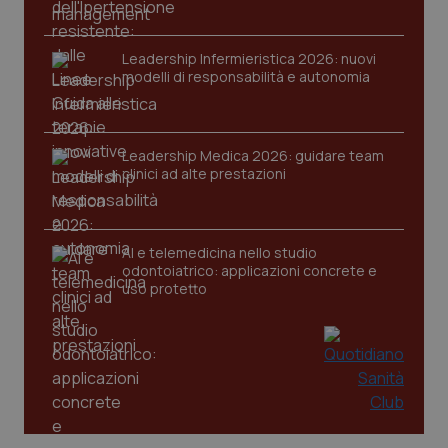
www.quotidianosanita.it
Leadership Infermieristica 2026: nuovi
modelli di responsabilità e autonomia
Leadership Medica 2026: guidare team
clinici ad alte prestazioni
AI e telemedicina nello studio
odontoiatrico: applicazioni concrete e
uso protetto
_ga_KM60CM4NPH
.quotidianosanita.it
1 anno
mes