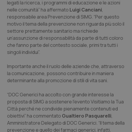
legati la ricerca, i programmi di educazione e le azioni
Salute orale & impianti
nelle comunità” ha affermato
Luigi Canciani
,
responsabile area Prevenzione di SIMG. “Per questo
Sangue & coagulazione
motivo il tema della prevenzione non riguarda più solo il
settore prettamente sanitario ma richiede
Tiroide
un’assunzione di responsabilità da parte di tutti coloro
che fanno parte del contesto sociale, primi tra tutti i
singoli individui”.
Tumore al seno
Importante anche il ruolo delle aziende che, attraverso
Tumore ovarico
la comunicazione, possono contribuire in maniera
determinante alla promozione di stili di vita sani.
Tumori del Polmone & Testa Collo
“DOC Generici ha accolto con grande interesse la
Tumori gastrointestinali
proposta di SIMG a sostenere l’evento Visitiamo la Tua
Città perché ne condivide pienamente contenuti ed
Ulcera & Reflusso
obiettivi” ha commentato
Gualtiero Pasquarelli
,
Amministratore Delegato di DOC Generici. “Il tema della
Vaccini
prevenzione e quello dei farmaci generici, infatti,