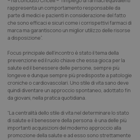
– ha concluso Cricelli – “l’impiego di farmaci equivalenti
Valle D’Aosta
Oncodermatologia
rappresenta un comportamento responsabile da
parte di medici e pazienti in considerazione del fatto
Veneto
Oncoematologia
che sono efficaci e sicuri come i corrispettivi farmaci di
marca ma garantiscono un miglior utilizzo delle risorse
Oncologia & Nutrizione
a disposizione”.
Psoriasi & pelle
Focus principale dell’incontro è stato il tema della
prevenzione ed il ruolo chiave che essa gioca per la
Quotidiano Cardiologia
salute ed il benessere delle persone, sempre più
longeve e dunque sempre più predisposte a patologie
Quotidiano Chirurgia
croniche o cardiovascolari. Uno stile di vita sano deve
quindi diventare un approccio spontaneo, adottato fin
da giovani, nella pratica quotidiana.
Quotidiano Oncologia
“La centralità dello stile di vita nel determinare lo stato
Quotidiano Pediatria
di salute e il benessere della persona è una delle più
importanti acquisizioni del moderno approccio alla
Rene & patologie urogenitali
promozione della salute e ad esso sono strettamente