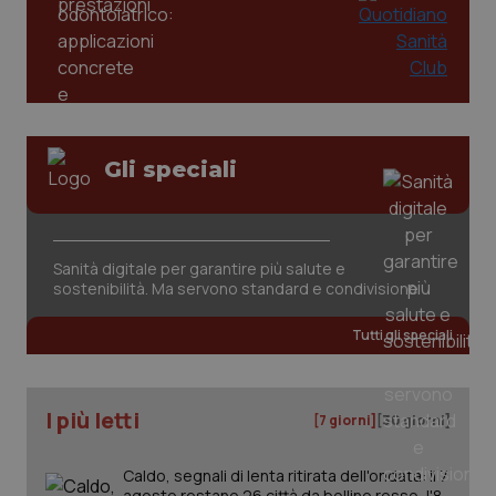
Gli speciali
tracking-sites-ironfish-
www.quotidianosanita.it
4
tracking-enable
settim
2 gior
Sanità digitale per garantire più salute e
sostenibilità. Ma servono standard e condivisione
Tutti gli speciali
tracking-sites-ironfish-
www.quotidianosanita.it
4
session-id
settim
2 gior
I più letti
[7 giorni]
[30 giorni]
Caldo, segnali di lenta ritirata dell'ondata: il 7
_ga
1 anno
Google LLC
agosto restano 26 città da bollino rosso, l'8