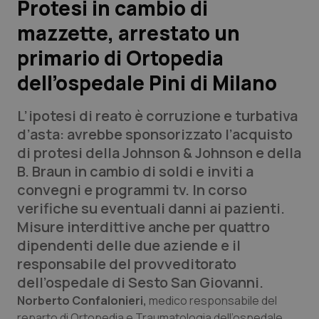
Protesi in cambio di
mazzette, arrestato un
Scienza e Farmaci
primario di Ortopedia
Studi e Analisi
dell’ospedale Pini di Milano
Lettere al direttore
L’ipotesi di reato è corruzione e turbativa
d’asta: avrebbe sponsorizzato l’acquisto
Edizioni Regionali
di protesi della Johnson & Johnson e della
B. Braun in cambio di soldi e inviti a
QS Pro
convegni e programmi tv. In corso
verifiche su eventuali danni ai pazienti.
Professionisti Sanitari.AI
Misure interdittive anche per quattro
dipendenti delle due aziende e il
Abruzzo
QS Pro Gold
responsabile del provveditorato
dell’ospedale di Sesto San Giovanni.
QS Club
Newsletter
Basilicata
Artrite & artrosi
Norberto Confalonieri,
medico responsabile del
reparto di Ortopedia e Traumatologia dell’ospedale