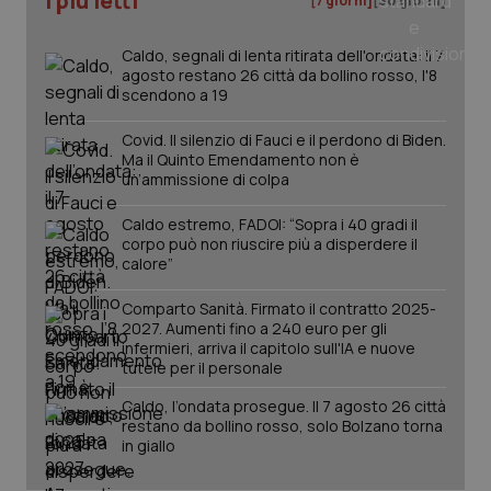
I più letti
[7 giorni]
[30 giorni]
tracking-sites-ironfish-
www.quotidianosanita.it
4
tracking-enable
settim
2 gior
Caldo, segnali di lenta ritirata dell'ondata: il 7
agosto restano 26 città da bollino rosso, l'8
scendono a 19
Covid. Il silenzio di Fauci e il perdono di Biden.
tracking-sites-ironfish-
www.quotidianosanita.it
4
Ma il Quinto Emendamento non è
session-id
settim
2 gior
un’ammissione di colpa
Caldo estremo, FADOI: “Sopra i 40 gradi il
corpo può non riuscire più a disperdere il
calore”
_ga
1 anno
Google LLC
mes
.quotidianosanita.it
Comparto Sanità. Firmato il contratto 2025-
2027. Aumenti fino a 240 euro per gli
infermieri, arriva il capitolo sull'IA e nuove
tutele per il personale
Caldo, l’ondata prosegue. Il 7 agosto 26 città
restano da bollino rosso, solo Bolzano torna
in giallo