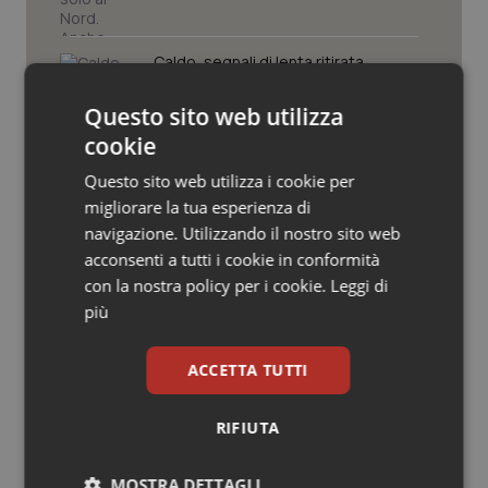
Valle D’Aosta
Oncodermatologia
Veneto
Oncoematologia
Caldo, segnali di lenta ritirata
dell’ondata: il 7 agosto restano 26
città da bollino rosso, l’8 scendono a
Questo sito web utilizza
Oncologia & Nutrizione
19
cookie
Consip, al via la prima gara dedicata
Psoriasi & pelle
Questo sito web utilizza i cookie per
alla salute della mammella: accordo
quadro da 48 milioni per tecnologie e
migliorare la tua esperienza di
Breast Unit
Quotidiano Cardiologia
navigazione. Utilizzando il nostro sito web
acconsenti a tutti i cookie in conformità
AI Act, in vigore gli obblighi di
Quotidiano Chirurgia
con la nostra policy per i cookie.
Leggi di
trasparenza: cosa cambia per sanità
e servizi rivolti ai cittadini
più
Quotidiano Oncologia
ACCETTA TUTTI
Quotidiano Pediatria
RIFIUTA
Ultime analisi e review da QS Pro
Rene & patologie urogenitali
Gold
MOSTRA DETTAGLI