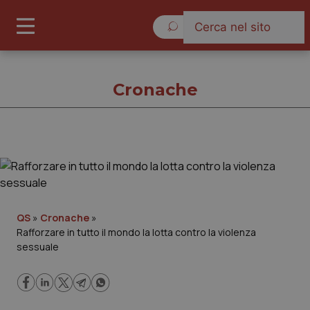
Domenica 9 Agosto 2026
Cronache
Cronache
Cronache
QS
»
Cronache
»
Rafforzare in tutto il mondo la lotta contro la violenza
Governo e Parlamento
sessuale
Regioni e Asl
Lavoro e Professioni