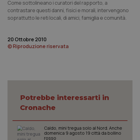
Come sottolineano i curatori del rapporto, a
contrastare questi danni, fisici e morali, intervengono
Piemonte
HIV
soprattutto le reti locali, di amici, famiglia e comunità.
Provincia Autonoma di Bolzano
Infezioni & Febbre
20 Ottobre 2010
Provincia Autonoma di Trento
Ipertensione & Scompenso
© Riproduzione riservata
Puglia
Malattie rare
Sardegna
Malattia di Crohn & Rettocolite Ulcerosa
Sicilia
Neuroscienze & patologie neurodegenerative
Potrebbe interessarti in
Cronache
Toscana
Obesità
Umbria
Oftalmologia
Caldo, mini tregua solo al Nord. Anche
domenica 9 agosto 19 città da bollino
rosso