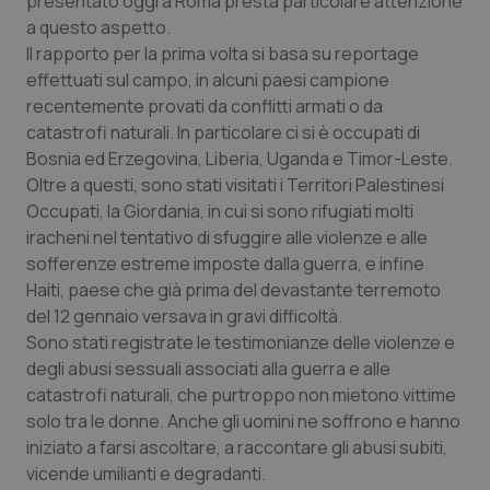
presentato oggi a Roma presta particolare attenzione
Calabria
Asma & BPCO
a questo aspetto.
Il rapporto per la prima volta si basa su reportage
Campania
Car-T
effettuati sul campo, in alcuni paesi campione
recentemente provati da conflitti armati o da
Emilia-Romagna
Colesterolo & coronaropatie
catastrofi naturali. In particolare ci si è occupati di
Bosnia ed Erzegovina, Liberia, Uganda e Timor-Leste.
Oltre a questi, sono stati visitati i Territori Palestinesi
Friuli Venezia Giulia
Dermatite Atopica
Occupati, la Giordania, in cui si sono rifugiati molti
iracheni nel tentativo di sfuggire alle violenze e alle
Lazio
Diabete & glucometri
sofferenze estreme imposte dalla guerra, e infine
Haiti, paese che già prima del devastante terremoto
Liguria
Disturbi dell’umore
del 12 gennaio versava in gravi difficoltà.
Sono stati registrate le testimonianze delle violenze e
Lombardia
Dolore
degli abusi sessuali associati alla guerra e alle
catastrofi naturali, che purtroppo non mietono vittime
Marche
Donna & Salute
solo tra le donne. Anche gli uomini ne soffrono e hanno
iniziato a farsi ascoltare, a raccontare gli abusi subiti,
Molise
Epatiti
vicende umilianti e degradanti.