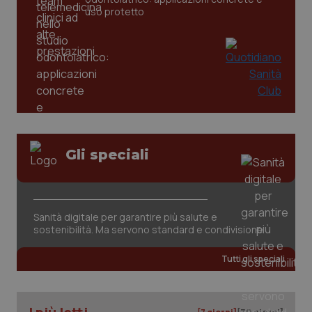
uso protetto
CookieScriptConsent
5 mesi
CookieScript
Gli speciali
settim
www.quotidianosanita.it
Sanità digitale per garantire più salute e
sostenibilità. Ma servono standard e condivisione
Tutti gli speciali