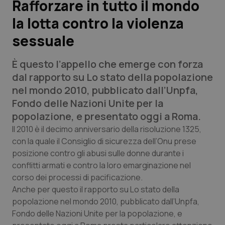
Rafforzare in tutto il mondo
la lotta contro la violenza
Scienza e Farmaci
sessuale
Studi e Analisi
È questo l’appello che emerge con forza
Lettere al direttore
dal rapporto su
Lo stato della popolazione
nel mondo 2010
, pubblicato dall’Unpfa,
Edizioni Regionali
Fondo delle Nazioni Unite per la
popolazione, e presentato oggi a Roma.
QS Pro
Il 2010 è il decimo anniversario della risoluzione 1325,
con la quale il Consiglio di sicurezza dell’Onu prese
posizione contro gli abusi sulle donne durante i
Professionisti Sanitari.AI
conflitti armati e contro la loro emarginazione nel
corso dei processi di pacificazione.
Abruzzo
QS Pro Gold
Anche per questo il rapporto su
Lo stato della
popolazione nel mondo 2010,
pubblicato dall’Unpfa,
QS Club
Newsletter
Basilicata
Artrite & artrosi
Fondo delle Nazioni Unite per la popolazione, e