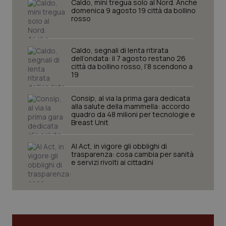
Caldo, mini tregua solo al Nord. Anche
domenica 9 agosto 19 città da bollino
rosso
tracking-sites-ironfish-
www.quotidianosanita.it
4
tracking-enable
settim
2 gior
Caldo, segnali di lenta ritirata
dell’ondata: il 7 agosto restano 26
città da bollino rosso, l’8 scendono a
19
tracking-sites-ironfish-
www.quotidianosanita.it
4
session-id
settim
2 gior
Consip, al via la prima gara dedicata
alla salute della mammella: accordo
quadro da 48 milioni per tecnologie e
Breast Unit
_ga
1 anno
Google LLC
mes
.quotidianosanita.it
AI Act, in vigore gli obblighi di
trasparenza: cosa cambia per sanità
e servizi rivolti ai cittadini