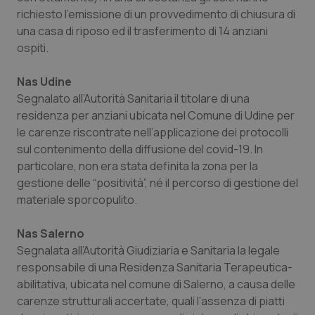
richiesto l’emissione di un provvedimento di chiusura di
Salute orale & impianti
una casa di riposo ed il trasferimento di 14 anziani
ospiti.
Sangue & coagulazione
Nas Udine
Tiroide
Segnalato all’Autorità Sanitaria il titolare di una
residenza per anziani ubicata nel Comune di Udine per
Tumore al seno
le carenze riscontrate nell’applicazione dei protocolli
sul contenimento della diffusione del covid-19. In
Tumore ovarico
particolare, non era stata definita la zona per la
gestione delle “positività”, né il percorso di gestione del
Tumori del Polmone & Testa Collo
materiale sporcopulito.
Nas Salerno
Tumori gastrointestinali
Segnalata all’Autorità Giudiziaria e Sanitaria la legale
responsabile di una Residenza Sanitaria Terapeutica-
Ulcera & Reflusso
abilitativa, ubicata nel comune di Salerno, a causa delle
carenze strutturali accertate, quali l’assenza di piatti
Vaccini