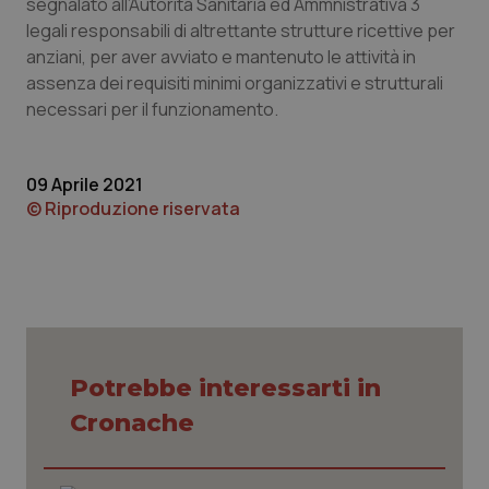
segnalato all’Autorità Sanitaria ed Ammnistrativa 3
legali responsabili di altrettante strutture ricettive per
anziani, per aver avviato e mantenuto le attività in
assenza dei requisiti minimi organizzativi e strutturali
necessari per il funzionamento.
09 Aprile 2021
© Riproduzione riservata
CookieScriptConsent
5 mesi
CookieScript
settim
www.quotidianosanita.it
Potrebbe interessarti in
Cronache