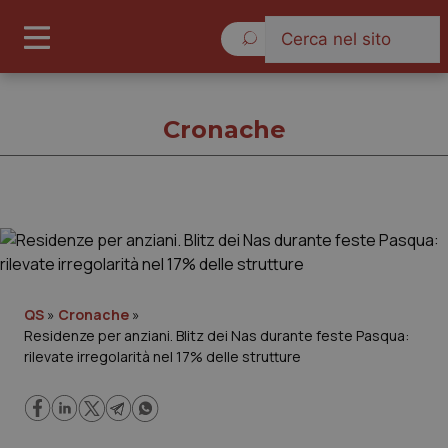
Sabato 8 Agosto 2026
Cronache
Cronache
Cronache
QS
»
Cronache
»
Residenze per anziani. Blitz dei Nas durante feste Pasqua:
Governo e Parlamento
rilevate irregolarità nel 17% delle strutture
Regioni e Asl
Lavoro e Professioni