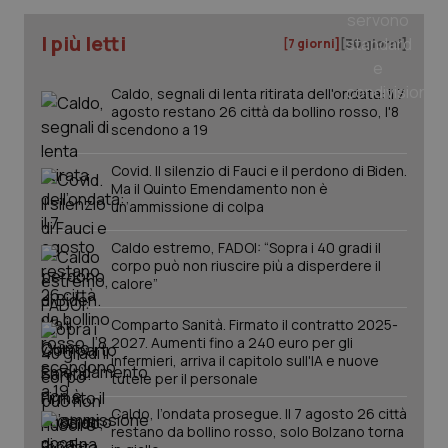
Dominio
Nome
Fornitore
/
Dominio
Scadenza
Des
_ga_0VMQEQKQ1N
.quotidianosanita.it
1 anno 1
Questo
I più letti
[7 giorni]
[30 giorni]
mese
cookie
VISITOR_INFO1_LIVE
5 mesi 4
Que
Google LLC
viene
settimane
imp
.youtube.com
utilizzato
You
da Google
ten
Caldo, segnali di lenta ritirata dell'ondata: il 7
Analytics
pre
agosto restano 26 città da bollino rosso, l'8
per
del
scendono a 19
mantener
vid
lo stato
inco
della
può
Covid. Il silenzio di Fauci e il perdono di Biden.
sessione.
det
Ma il Quinto Emendamento non è
vis
web
un’ammissione di colpa
uti
nuo
ver
Caldo estremo, FADOI: “Sopra i 40 gradi il
dell
corpo può non riuscire più a disperdere il
You
calore”
__Secure-YNID
.youtube.com
5 mesi 4
Que
settimane
imp
Comparto Sanità. Firmato il contratto 2025-
You
2027. Aumenti fino a 240 euro per gli
ten
pre
infermieri, arriva il capitolo sull'IA e nuove
del
tutele per il personale
vid
inco
Caldo, l’ondata prosegue. Il 7 agosto 26 città
può
det
restano da bollino rosso, solo Bolzano torna
vis