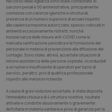
Nel corso della vigilanza sono state contestate 16
sanzioni penali e 50 amministrative, principalmente
Piemonte
HIV
connesse con carenze igieniche e strutturali,
presenza di un numero superiore di anziani rispetto
Provincia Autonoma di Bolzano
Infezioni & Febbre
alla capienza massima autorizzata, spesso collocati in
ambienti eccessivamente ristretti, nonché
Provincia Autonoma di Trento
Ipertensione & Scompenso
inosservanza delle misure anti-COVID come la
mancata sanificazione periodica e la formazione del
Puglia
Malattie rare
personale in materia di prevenzione alla diffusione del
contagio. Sono state, altresì, accertate situazioni di
Sardegna
Malattia di Crohn & Rettocolite Ulcerosa
minore assistenza delle persone ospitate, riconducibili
a un numero insufficiente di operatori per turno di
servizio, peraltro, privi di qualifica professionale
Sicilia
Neuroscienze & patologie neurodegenerative
rispetto alle mansioni richieste.
Toscana
Obesità
A causa di gravi violazioni accertate, è stata disposta
l’immediata chiusura di 4 strutture ricettive, risultate
Umbria
Oftalmologia
attivate e condotte abusivamente o gravemente
deficitarie in materia sanitaria e prive di garanzie per la