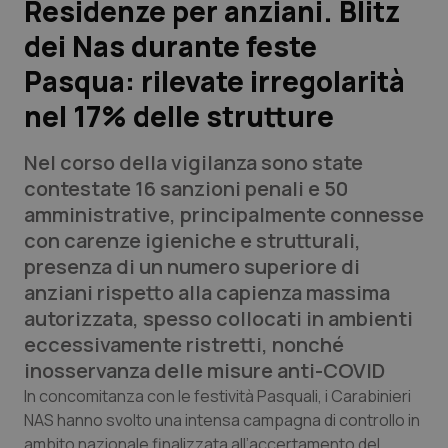
Residenze per anziani. Blitz
dei Nas durante feste
Scienza e Farmaci
Pasqua: rilevate irregolarità
Studi e Analisi
nel 17% delle strutture
Lettere al direttore
Nel corso della vigilanza sono state
contestate 16 sanzioni penali e 50
Edizioni Regionali
amministrative, principalmente connesse
con carenze igieniche e strutturali,
QS Pro
presenza di un numero superiore di
anziani rispetto alla capienza massima
Professionisti Sanitari.AI
autorizzata, spesso collocati in ambienti
eccessivamente ristretti, nonché
Abruzzo
QS Pro Gold
inosservanza delle misure anti-COVID
In concomitanza con le festività Pasquali, i Carabinieri
QS Club
Newsletter
Basilicata
Artrite & artrosi
NAS hanno svolto una intensa campagna di controllo in
ambito nazionale finalizzata all’accertamento del