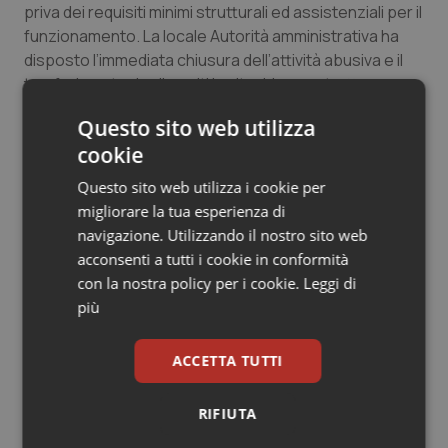
priva dei requisiti minimi strutturali ed assistenziali per il
funzionamento. La locale Autorità amministrativa ha
disposto l’immediata chiusura dell’attività abusiva e il
trasferimento degli ospiti in altra idonea struttura.
Questo sito web utilizza
Nas Pescara
cookie
Segnalato all’Autorità Sanitaria e Amministrativa
l’amministratore di una società gerente un centro
Questo sito web utilizza i cookie per
residenziale per anziani con sede nella provincia
migliorare la tua esperienza di
pescarese per aver mantenuto l’attività ricettiva in
navigazione. Utilizzando il nostro sito web
presenza di carenze strutturali ed organizzative. In
acconsenti a tutti i cookie in conformità
particolare, i locali destinati alla preparazione e
con la nostra policy per i cookie.
Leggi di
somministrazione degli alimenti erano interessati da
più
muffe ed umidità sulle pareti, suppellettili non
facilmente lavabili, mancanza di apposito spogliatoio
ACCETTA TUTTI
dedicato al personale di cucina. È stata rilevata anche
l’omessa attuazione delle misure di contenimento per
RIFIUTA
la diffusione del covid-19, quali la mancanza di protocolli
per la pulizia e la disinfezione degli ambienti,