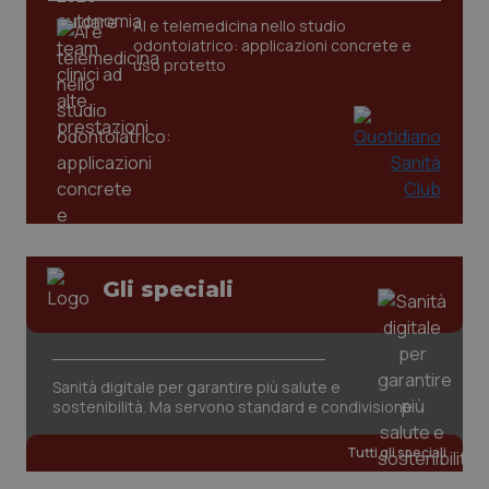
AI e telemedicina nello studio
odontoiatrico: applicazioni concrete e
uso protetto
_ga_KM60CM4NPH
.quotidianosanita.it
1 anno
mes
Gli speciali
Sanità digitale per garantire più salute e
sostenibilità. Ma servono standard e condivisione
Tutti gli speciali
Fornitore
/
Nome
Scadenza
Descrizion