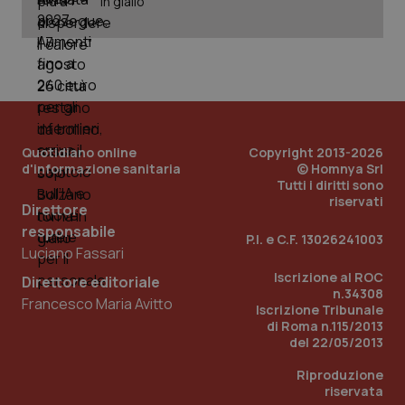
in giallo
web
uti
nuo
ver
dell
You
YSC
Sessione
Que
Google LLC
imp
.youtube.com
You
ten
vis
Quotidiano online
Copyright 2013-2026
vid
d'informazione sanitaria
© Homnya Srl
Tutti i diritti sono
__Secure-
.youtube.com
5 mesi 4
Que
ROLLOUT_TOKEN
settimane
imp
riservati
Direttore
You
ges
responsabile
del
P.I. e C.F. 13026241003
e d
Luciano Fassari
per
del
Iscrizione al ROC
Direttore editoriale
ute
n.34308
Francesco Maria Avitto
Iscrizione Tribunale
tracking-sites-
www.quotidianosanita.it
4
Que
ironfish-tracking-
di Roma n.115/2013
settimane
imp
named-enable
2 giorni
dal
del 22/05/2013
per 
sis
Riproduzione
sol
ute
riservata
ide