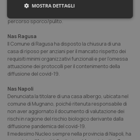
MOSTRA DETTAGLI
dell’individuazione di percorsi per assicurare il
distanziamento interpersonale e di segnaletica per il
Necessari
Statistici
Marketing
percorso sporco/pulito.
Nas Ragusa
Il Comune di Ragusa ha disposto la chiusura di una
casa di riposo per anziani per il mancato rispetto dei
requisiti minimi organizzativi funzionali e per l’omessa
Necessari
Statistici
Marketing
attuazione dei protocolli per il contenimento della
diffusione del covid-19.
I cookie necessari contribuiscono a rendere fruibile il
sito web abilitandone funzionalità di base quali la
navigazione sulle pagine e l'accesso alle aree
Nas Napoli
protette del sito. Il sito web non è in grado di
funzionare correttamente senza questi cookie.
Denunciata la titolare di una casa albergo, ubicata nel
comune di Mugnano, poiché ritenuta responsabile di
Nome
Fornitore
/
Dominio
Scaden
non aver aggiornato il documento di valutazione dei
VISITOR_PRIVACY_METADATA
5 mesi
YouTube
settim
rischi in ragione del rischio biologico derivante dalla
.youtube.com
diffusione pandemica del covid-19.
Il medesimo Nucleo sempre nella provincia di Napoli, ha