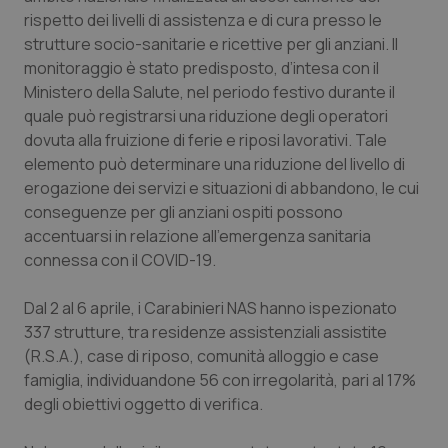
Calabria
Asma & BPCO
rispetto dei livelli di assistenza e di cura presso le
strutture socio-sanitarie e ricettive per gli anziani. Il
Campania
Car-T
monitoraggio è stato predisposto, d’intesa con il
Ministero della Salute, nel periodo festivo durante il
quale può registrarsi una riduzione degli operatori
Emilia-Romagna
Colesterolo & coronaropatie
dovuta alla fruizione di ferie e riposi lavorativi. Tale
elemento può determinare una riduzione del livello di
Friuli Venezia Giulia
Dermatite Atopica
erogazione dei servizi e situazioni di abbandono, le cui
conseguenze per gli anziani ospiti possono
Lazio
Diabete & glucometri
accentuarsi in relazione all’emergenza sanitaria
connessa con il COVID-19.
Liguria
Disturbi dell’umore
Dal 2 al 6 aprile, i Carabinieri NAS hanno ispezionato
Lombardia
Dolore
337 strutture, tra residenze assistenziali assistite
(R.S.A.), case di riposo, comunità alloggio e case
Marche
Donna & Salute
famiglia, individuandone 56 con irregolarità, pari al 17%
degli obiettivi oggetto di verifica.
Molise
Epatiti