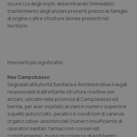
Valle D’Aosta
Oncodermatologia
sicurezza degli ospiti, determinando l’immediato
trasferimento degli anziani presenti presso le famiglie
Veneto
Oncoematologia
di origine o altre strutture idonee presenti nel
territorio.
Oncologia & Nutrizione
Psoriasi & pelle
Interventi più significativi:
Quotidiano Cardiologia
Nas Campobasso
Quotidiano Chirurgia
Segnalati all’Autorità Sanitaria e Amministrativa 4 legali
responsabili di altrettante strutture ricettive per
Quotidiano Oncologia
anziani, ubicate nella provincia di Campobasso ed
Isernia, per aver ospitato anziani in numero superiore
Quotidiano Pediatria
a quello autorizzato, peraltro in condizioni di carenze
organizzative-assistenziali (numero insufficiente di
Rene & patologie urogenitali
operatori sanitari, farmaci non conservati
correttamente). In una circostanza gli esiti hanno