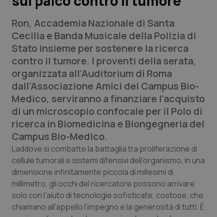
sul palco contro il tumore
Ron, Accademia Nazionale di Santa
Scienza e Farmaci
Cecilia e Banda Musicale della Polizia di
Stato insieme per sostenere la ricerca
Studi e Analisi
contro il tumore. I proventi della serata,
organizzata all’Auditorium di Roma
Lettere al direttore
dall’Associazione Amici del Campus Bio-
Medico, serviranno a finanziare l’acquisto
Edizioni Regionali
di un microscopio confocale per il Polo di
ricerca in Biomedicina e Biongegneria del
QS Pro
Campus Bio-Medico.
Professionisti Sanitari.AI
Laddove si combatte la battaglia tra proliferazione di
cellule tumorali e sistemi difensivi dell’organismo, in una
dimensione infinitamente piccola di millesimi di
Abruzzo
QS Pro Gold
millimetro, gli occhi del ricercatore possono arrivare
solo con l’aiuto di tecnologie sofisticate, costose, che
QS Club
Newsletter
Basilicata
Artrite & artrosi
chiamano all’appello l’impegno e la generosità di tutti. È