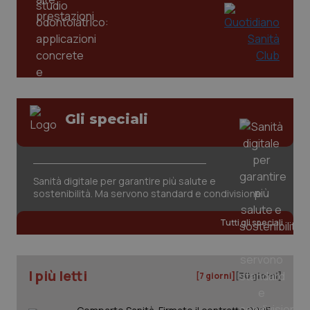
Gli speciali
tracking-sites-ironfish-
www.quotidianosanita.it
4
tracking-enable
settim
2 gior
Sanità digitale per garantire più salute e
sostenibilità. Ma servono standard e condivisione
Tutti gli speciali
tracking-sites-ironfish-
www.quotidianosanita.it
4
session-id
settim
2 gior
I più letti
[7 giorni]
[30 giorni]
_ga
1 anno
Google LLC