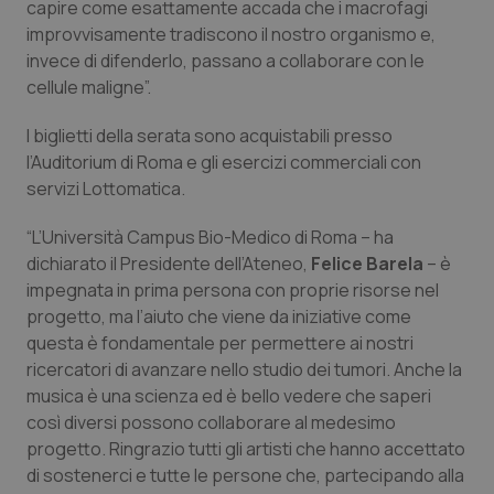
capire come esattamente accada che i macrofagi
improvvisamente tradiscono il nostro organismo e,
Piemonte
HIV
invece di difenderlo, passano a collaborare con le
cellule maligne”.
Provincia Autonoma di Bolzano
Infezioni & Febbre
I biglietti della serata sono acquistabili presso
Provincia Autonoma di Trento
Ipertensione & Scompenso
l’Auditorium di Roma e gli esercizi commerciali con
servizi Lottomatica.
Puglia
Malattie rare
“L’Università Campus Bio-Medico di Roma – ha
dichiarato il Presidente dell’Ateneo,
Felice Barela
– è
Sardegna
Malattia di Crohn & Rettocolite Ulcerosa
impegnata in prima persona con proprie risorse nel
progetto, ma l’aiuto che viene da iniziative come
Sicilia
Neuroscienze & patologie neurodegenerative
questa è fondamentale per permettere ai nostri
ricercatori di avanzare nello studio dei tumori. Anche la
Toscana
Obesità
musica è una scienza ed è bello vedere che saperi
così diversi possono collaborare al medesimo
Umbria
Oftalmologia
progetto. Ringrazio tutti gli artisti che hanno accettato
di sostenerci e tutte le persone che, partecipando alla