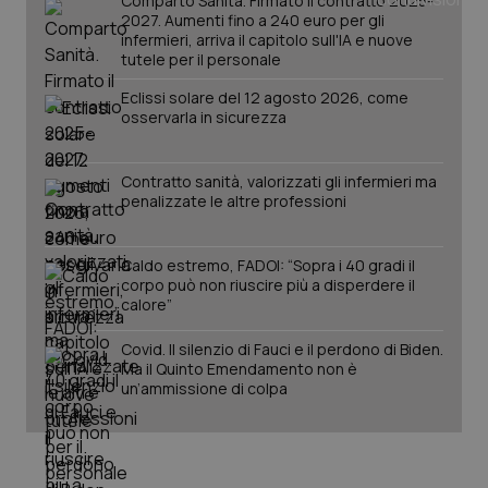
Comparto Sanità. Firmato il contratto 2025-
mes
.quotidianosanita.it
2027. Aumenti fino a 240 euro per gli
infermieri, arriva il capitolo sull'IA e nuove
tutele per il personale
Eclissi solare del 12 agosto 2026, come
osservarla in sicurezza
Contratto sanità, valorizzati gli infermieri ma
penalizzate le altre professioni
Caldo estremo, FADOI: “Sopra i 40 gradi il
corpo può non riuscire più a disperdere il
calore”
Covid. Il silenzio di Fauci e il perdono di Biden.
Ma il Quinto Emendamento non è
un’ammissione di colpa