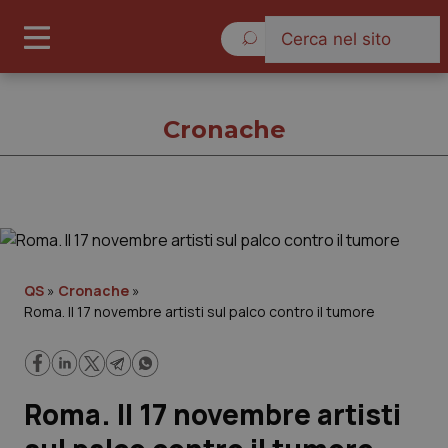
Giovedì 6 Agosto 2026
Cronache
Cronache
Cronache
QS
»
Cronache
»
Roma. Il 17 novembre artisti sul palco contro il tumore
Governo e Parlamento
Regioni e Asl
Roma. Il 17 novembre artisti
Lavoro e Professioni