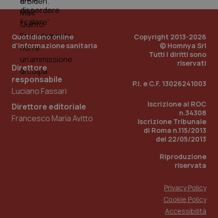
PHPSESSID
Sessio
PHP.net
www.quotidianosanita.it
Quotidiano online
Copyright 2013-2026
d'informazione sanitaria
© Homnya Srl
Tutti i diritti sono
riservati
Direttore
responsabile
P.I. e C.F. 13026241003
Luciano Fassari
Iscrizione al ROC
Direttore editoriale
n.34308
Francesco Maria Avitto
Iscrizione Tribunale
di Roma n.115/2013
del 22/05/2013
Riproduzione
riservata
Privacy Policy
Cookie Policy
_ga_KM60CM4NPH
.quotidianosanita.it
1 anno
Accessibilità
mes