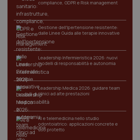
navigazione sulle pagine e l'accesso alle aree
compliance, GDPR e Risk management
protette del sito. Il sito web non è in grado di
funzionare correttamente senza questi cookie.
Nome
Fornitore
/
Dominio
Scaden
Gestione dell'Ipertensione resistente:
VISITOR_PRIVACY_METADATA
5 mesi
YouTube
dalle Linee Guida alle terapie innovative
settim
.youtube.com
Leadership Infermieristica 2026: nuovi
modelli di responsabilità e autonomia
Leadership Medica 2026: guidare team
clinici ad alte prestazioni
AI e telemedicina nello studio
odontoiatrico: applicazioni concrete e
uso protetto
CookieScriptConsent
5 mesi
CookieScript
settim
www.quotidianosanita.it