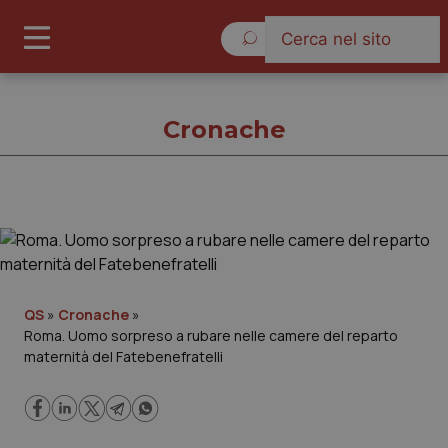
Venerdì 7 Agosto 2026
Cronache
Cronache
Cronache
QS
»
Cronache
»
Roma. Uomo sorpreso a rubare nelle camere del reparto
Governo e Parlamento
maternità del Fatebenefratelli
Regioni e Asl
Lavoro e Professioni