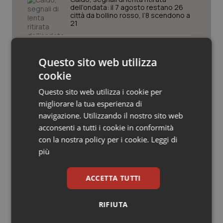
Valle D’Aosta
Oncodermatologia
dell’ondata: il 7 agosto restano 26
città da bollino rosso, l’8 scendono a
21
Veneto
Oncoematologia
Consip, al via la prima gara dedicata
Oncologia & Nutrizione
alla salute della mammella: accordo
Questo sito web utilizza
quadro da 48 milioni per tecnologie e
Breast Unit
cookie
Psoriasi & pelle
Questo sito web utilizza i cookie per
Spallanzani. Settembre in festa: dai
90 anni della nascita e i 30 da Irccs
migliorare la tua esperienza di
Quotidiano Cardiologia
alla Settimana della Scienza
navigazione. Utilizzando il nostro sito web
acconsenti a tutti i cookie in conformità
Quotidiano Chirurgia
con la nostra policy per i cookie.
Leggi di
AI Act, in vigore gli obblighi di
trasparenza: cosa cambia per sanità
più
Quotidiano Oncologia
e servizi rivolti ai cittadini
ACCETTA TUTTI
Quotidiano Pediatria
RIFIUTA
Rene & patologie urogenitali