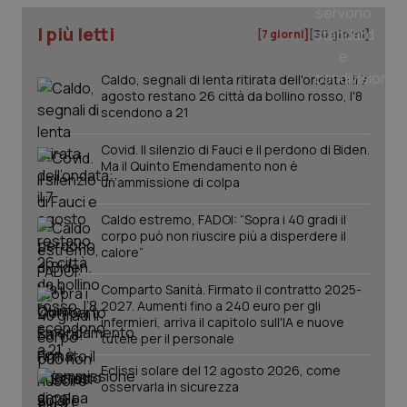
I più letti
[7 giorni]
[30 giorni]
tracking-sites-ironfish-
www.quotidianosanita.it
4
tracking-enable
settim
2 gior
Caldo, segnali di lenta ritirata dell'ondata: il 7
agosto restano 26 città da bollino rosso, l'8
scendono a 21
tracking-sites-ironfish-
www.quotidianosanita.it
4
Covid. Il silenzio di Fauci e il perdono di Biden.
session-id
settim
2 gior
Ma il Quinto Emendamento non è
un’ammissione di colpa
Caldo estremo, FADOI: “Sopra i 40 gradi il
corpo può non riuscire più a disperdere il
_ga
1 anno
Google LLC
calore”
mes
.quotidianosanita.it
Comparto Sanità. Firmato il contratto 2025-
2027. Aumenti fino a 240 euro per gli
infermieri, arriva il capitolo sull'IA e nuove
tutele per il personale
Eclissi solare del 12 agosto 2026, come
osservarla in sicurezza