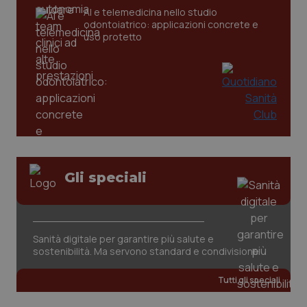
AI e telemedicina nello studio
odontoiatrico: applicazioni concrete e
uso protetto
CookieScriptConsent
5 mesi
CookieScript
settim
www.quotidianosanita.it
Gli speciali
Sanità digitale per garantire più salute e
sostenibilità. Ma servono standard e condivisione
Tutti gli speciali