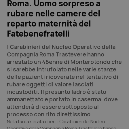
Roma. Uomo sorpreso a
rubare nelle camere del
Scienza e Farmaci
reparto maternità del
Studi e Analisi
Fatebenefratelli
Lettere al direttore
I Carabinieri del Nucleo Operativo della
Compagnia Roma Trastevere hanno
Edizioni Regionali
arrestato un 46enne di Monterotondo che
si sarebbe intrufolato nelle varie stanze
QS Pro
delle pazienti ricoverate nel tentativo di
rubare oggetti di valore lasciati
Professionisti Sanitari.AI
incustoditi. Il presunto ladro è stato
ammanettato e portato in caserma, dove
Abruzzo
QS Pro Gold
attenderà di essere sottoposto al
processo con rito direttissimo
QS Club
Newsletter
Basilicata
Artrite & artrosi
Nella tarda serata di ieri, i Carabinieri del Nucleo
Operativo della Compagnia Roma Trastevere hanno