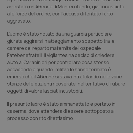
Calabria
Asma & BPCO
arrestato un 46enne di Monterotondo, già conosciuto
alle forze dell’ordine, con l’accusa di tentato furto
Campania
Car-T
aggravato.
L’uomo è stato notato da una guardia particolare
Emilia-Romagna
Colesterolo & coronaropatie
giurata aggirarsi in atteggiamento sospetto tra le
camere del reparto maternità dell’ospedale
Friuli Venezia Giulia
Dermatite Atopica
Fatebenefratelli. Il vigilantes ha deciso di chiedere
aiuto ai Carabinieri per controllare cosa stesse
Lazio
Diabete & glucometri
accadendo e quando i militari lo hanno fermato è
emerso che il 46enne si stava intrufolando nelle varie
Liguria
Disturbi dell’umore
stanze delle pazienti ricoverate, nel tentativo di rubare
oggetti di valore lasciati incustoditi.
Lombardia
Dolore
Il presunto ladro è stato ammanettato e portato in
caserma, dove attenderà di essere sottoposto al
Marche
Donna & Salute
processo con rito direttissimo.
Molise
Epatiti