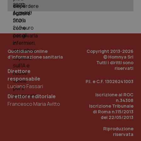
Quotidiano online
Copyright 2013-2026
d'informazione sanitaria
© Homnya Srl
Tutti i diritti sono
riservati
Direttore
responsabile
P.I. e C.F. 13026241003
Luciano Fassari
Iscrizione al ROC
Direttore editoriale
n.34308
PHPSESSID
Sessio
PHP.net
Francesco Maria Avitto
Iscrizione Tribunale
www.quotidianosanita.it
di Roma n.115/2013
del 22/05/2013
Riproduzione
riservata