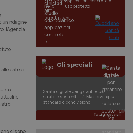
applicazioni concrete e
uso protetto
o
o un’indagine
ro, l’Agenzia
potuto
Gli speciali
alle date di
imento
Sanità digitale per garantire più
attuali lo
salute e sostenibilità. Ma servono
standard e condivisione
istro
Tutti gli speciali
e che ci sono