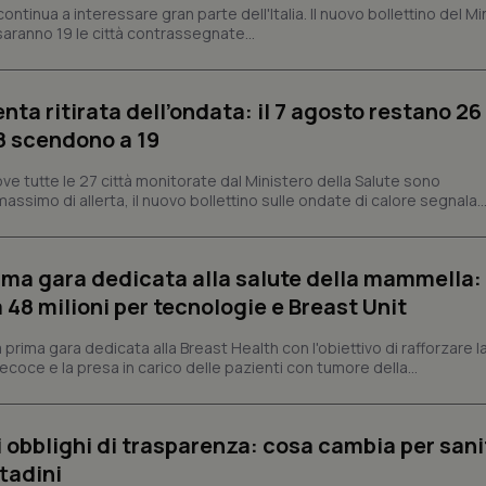
ontinua a interessare gran parte dell'Italia. Il nuovo bollettino del Mi
tribuiscono a rendere fruibile il sito web abilitandone funzionalità di base quali la nav
aranno 19 le città contrassegnate...
protette del sito. Il sito web non è in grado di funzionare correttamente senza questi coo
Fornitore
/
Dominio
Scadenza
Descrizione
METADATA
5 mesi 4
Questo cookie viene utilizzato p
YouTube
enta ritirata dell’ondata: il 7 agosto restano 26
settimane
scelte di consenso e privacy dell'
.youtube.com
interazione con il sito. Registra i
’8 scendono a 19
del visitatore riguardo a varie pol
impostazioni sulla privacy, garan
preferenze siano onorate nelle se
ve tutte le 27 città monitorate dal Ministero della Salute sono
assimo di allerta, il nuovo bollettino sulle ondate di calore segnala..
nt
5 mesi 3
Questo cookie viene utilizzato da
CookieScript
settimane
Script.com per ricordare le pref
www.quotidianosanita.it
sui cookie dei visitatori. È neces
dei cookie di Cookie-Script.com 
correttamente.
prima gara dedicata alla salute della mammella:
ish-
www.quotidianosanita.it
4
Questo cookie è impostato dall'a
48 milioni per tecnologie e Breast Unit
settimane
abilitare il sistema di tracking a
2 giorni
prima gara dedicata alla Breast Health con l'obiettivo di rafforzare l
ish-
www.quotidianosanita.it
4
Questo cookie è impostato dall'a
coce e la presa in carico delle pazienti con tumore della...
settimane
assegnare un identificatore generi
2 giorni
1 anno 1
Questo nome di cookie è associa
Google LLC
mese
Universal Analytics, che è un a
.quotidianosanita.it
li obblighi di trasparenza: cosa cambia per sani
significativo del servizio di ana
utilizzato da Google. Questo cook
ttadini
per distinguere utenti unici as