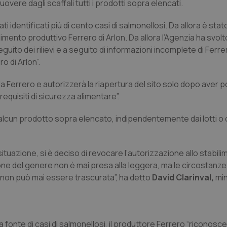
muovere dagli scaffali tutti i prodotti sopra elencati.
i identificati più di cento casi di salmonellosi. Da allora è stat
mento produttivo Ferrero di Arlon. Da allora l’Agenzia ha svolt
uito dei rilievi e a seguito di informazioni incomplete di Ferre
o di Arlon”.
 da Ferrero e autorizzerà la riapertura del sito solo dopo aver 
equisiti di sicurezza alimentare”.
alcun prodotto sopra elencato, indipendentemente dai lotti o d
la situazione, si è deciso di revocare l’autorizzazione allo stabil
sione del genere non è mai presa alla leggera, ma le circostanze 
i non può mai essere trascurata”, ha detto
David Clarinval,
min
 fonte di casi di salmonellosi, il produttore Ferrero “riconosc