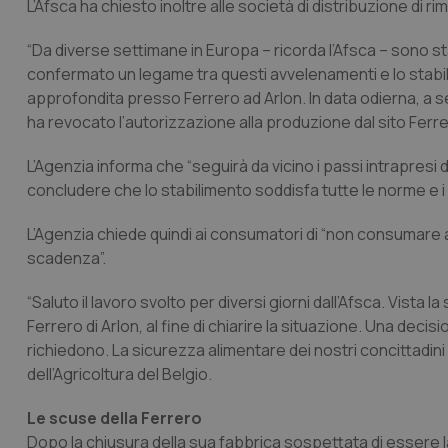
L’Afsca ha chiesto inoltre alle società di distribuzione di ri
“Da diverse settimane in Europa – ricorda l’Afsca – sono stat
confermato un legame tra questi avvelenamenti e lo stabili
approfondita presso Ferrero ad Arlon. In data odierna, a seg
ha revocato l’autorizzazione alla produzione dal sito Ferrer
L’Agenzia informa che “seguirà da vicino i passi intrapresi
concludere che lo stabilimento soddisfa tutte le norme e i r
L’Agenzia chiede quindi ai consumatori di “non consumare 
scadenza”.
“Saluto il lavoro svolto per diversi giorni dall’Afsca. Vista 
Ferrero di Arlon, al fine di chiarire la situazione. Una deci
richiedono. La sicurezza alimentare dei nostri concittadin
dell’Agricoltura del Belgio.
Le scuse della Ferrero
Dopo la chiusura della sua fabbrica sospettata di essere la