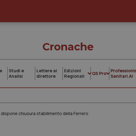
Cronache
e
Studi e
Lettere al
Edizioni
Professionis
QS Pro
Analisi
direttore
Regionali
Sanitari.AI
 dispone chiusura stabilimento della Ferrero