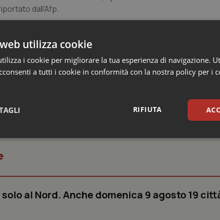
iportato dall’Afp.
e” e presenta “le sue sincere scuse a tutti i nostri consumat
misure necessarie per preservare la piena fiducia dei nostri co
web utilizza cookie
ilizza i cookie per migliorare la tua esperienza di navigazione. Ut
consenti a tutti i cookie in conformità con la nostra policy per i 
RIFIUTA
TAGLI
ACC
sari
Statistici
Mar
e
 solo al Nord. Anche domenica 9 agosto 19 citt
Necessari
Statistici
Marketing