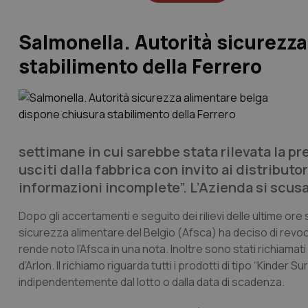
Salmonella. Autorità sicurezz
stabilimento della Ferrero
settimane in cui sarebbe stata rilevata la pr
usciti dalla fabbrica con invito ai distributori
informazioni incomplete”. L’Azienda si scusa
Dopo gli accertamenti e seguito dei rilievi delle ultime ore
sicurezza alimentare del Belgio (Afsca) ha deciso di revoca
rende noto l’Afsca in una nota. Inoltre sono stati richiamat
d’Arlon. Il richiamo riguarda tutti i prodotti di tipo “Kinder 
indipendentemente dal lotto o dalla data di scadenza.