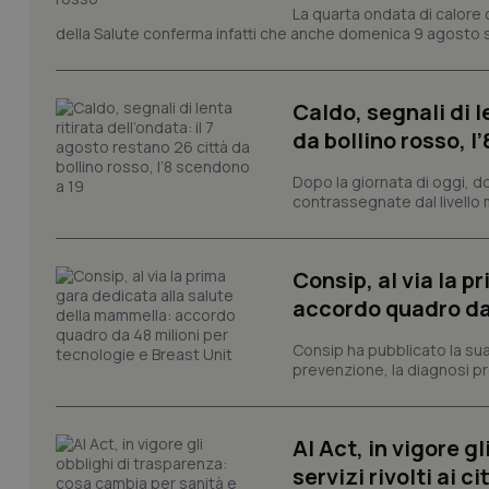
La quarta ondata di calore c
I cookie necessari con
della Salute conferma infatti che anche domenica 9 agosto s
e l'accesso alle aree 
Nome
VISITOR_PRIVACY_
Caldo, segnali di l
da bollino rosso, l
Dopo la giornata di oggi, do
contrassegnate dal livello m
CookieScriptConse
Consip, al via la 
tracking-sites-ironf
accordo quadro da 
tracking-enable
Consip ha pubblicato la sua 
tracking-sites-ironf
prevenzione, la diagnosi pre
session-id
_ga
AI Act, in vigore g
servizi rivolti ai ci