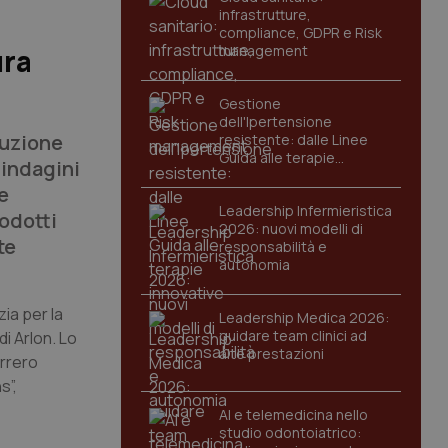
infrastrutture,
compliance, GDPR e Risk
management
ura
Gestione
dell'Ipertensione
duzione
resistente: dalle Linee
Guida alle terapie
 indagini
innovative
e
Leadership Infermieristica
rodotti
2026: nuovi modelli di
te
responsabilità e
autonomia
zia per la
Leadership Medica 2026:
guidare team clinici ad
i Arlon. Lo
alte prestazioni
errero
s”,
AI e telemedicina nello
studio odontoiatrico: