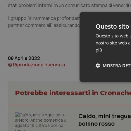
stati problemi interni”, in un comunicato stampa di venerdì r
Il gruppo “si rammarica profondamente per questa question
partner commerciali”, assicurandosi di adottare “tutte le 
Questo sito 
Questo sito web ut
nostro sito web ac
più
08 Aprile 2022
© Riproduzione riservata
MOSTRA DET
Neces
Potrebbe interessarti in Cronach
Caldo, mini tregua
bollino rosso