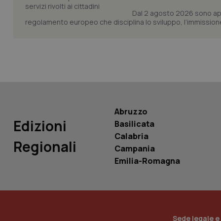
Dal 2 agosto 2026 sono applic
regolamento europeo che disciplina lo sviluppo, l’immissione s
PHPSESSID
_ga_KM60CM4NPH
Abruzzo
Edizioni
Basilicata
Calabria
Regionali
Nome
Campania
Nome
Emilia-Romagna
VISITOR_INFO1_LIV
_ga_0VMQEQKQ1N
__Secure-YNID
Sede legale e