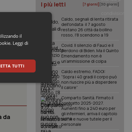
I più letti
[7 giorni]
[30 giorni]
ori e
Caldo, segnali di lenta ritirata
dell'ondata: il 7 agosto
nsumatori”.
restano 26 città da bollino
rosso, l'8 scendono a 19
ilizzando il
cookie.
Leggi di
Covid. Il silenzio di Fauci e il
perdono di Biden. Ma il Quinto
Emendamento non è
un’ammissione di colpa
ETTA TUTTI
Caldo estremo, FADOI:
“Sopra i 40 gradi il corpo può
non riuscire più a disperdere
keting
il calore”
Comparto Sanità. Firmato il
contratto 2025-2027.
Aumenti fino a 240 euro per
gli infermieri, arriva il capitolo
à da
sull'IA e nuove tutele per il
personale