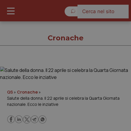
Venerdì 7 Agosto 2026
Cronache
Cronache
Cronache
QS
»
Cronache
»
Salute della donna. Il 22 aprile si celebra la Quarta Giornata
Governo e Parlamento
nazionale. Ecco le inziative
Regioni e Asl
Lavoro e Professioni