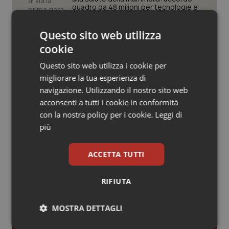
Valle D’Aosta
Oncodermatologia
quadro da 48 milioni per tecnologie e
Breast Unit
Veneto
Oncoematologia
Questo sito web utilizza
AI Act, in vigore gli obblighi di
cookie
trasparenza: cosa cambia per sanità
Oncologia & Nutrizione
e servizi rivolti ai cittadini
Questo sito web utilizza i cookie per
migliorare la tua esperienza di
Psoriasi & pelle
Caldo, l’ondata prosegue. Il 7 agosto
navigazione. Utilizzando il nostro sito web
26 città restano da bollino rosso, solo
acconsenti a tutti i cookie in conformità
Bolzano torna in giallo
Quotidiano Cardiologia
con la nostra policy per i cookie.
Leggi di
più
Quotidiano Chirurgia
ACCETTA TUTTI
Quotidiano Oncologia
Ultime analisi e review da QS Pro
RIFIUTA
Gold
Quotidiano Pediatria
MOSTRA DETTAGLI
Cloud sanitario: infrastrutture,
Rene & patologie urogenitali
compliance, GDPR e Risk management