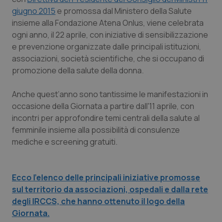
Calabria
Asma & BPCO
giugno 2015
e promossa dal Ministero della Salute
insieme alla Fondazione Atena Onlus, viene celebrata
Campania
Car-T
ogni anno, il 22 aprile, con iniziative di sensibilizzazione
e prevenzione organizzate dalle principali istituzioni,
associazioni, società scientifiche, che si occupano di
Emilia-Romagna
Colesterolo & coronaropatie
promozione della salute della donna.
Friuli Venezia Giulia
Dermatite Atopica
Anche quest’anno sono tantissime le manifestazioni in
occasione della Giornata a partire dall'11 aprile, con
Lazio
Diabete & glucometri
incontri per approfondire temi centrali della salute al
femminile insieme alla possibilità di consulenze
Liguria
Disturbi dell’umore
mediche e screening gratuiti.
Lombardia
Dolore
Ecco l’elenco delle principali iniziative promosse
Marche
Donna & Salute
sul territorio da associazioni, ospedali e dalla rete
degli IRCCS, che hanno ottenuto il logo della
Giornata.
Molise
Epatiti