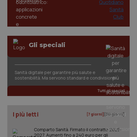
Gli speciali
CookieScriptConsent
5 mesi
CookieScript
settim
www.quotidianosanita.it
Sanità digitale per garantire più salute e
sostenibilità. Ma servono standard e condivisione
Tutti gli speciali
I più letti
[7 giorni]
[30 giorni]
Comparto Sanità. Firmato il contratto 2025-
tracking-sites-ironfish-
www.quotidianosanita.it
4
2027. Aumenti fino a 240 euro per gli
tracking-enable
settim