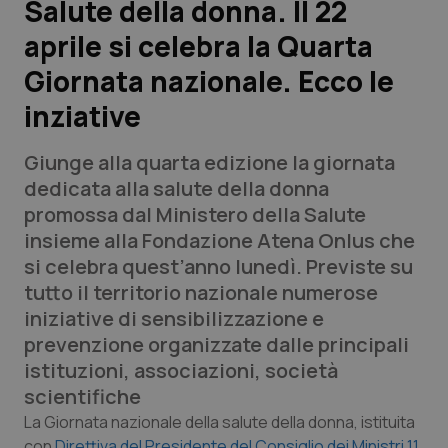
Salute della donna. Il 22
aprile si celebra la Quarta
Scienza e Farmaci
Giornata nazionale. Ecco le
Studi e Analisi
inziative
Lettere al direttore
Giunge alla quarta edizione la giornata
dedicata alla salute della donna
Edizioni Regionali
promossa dal Ministero della Salute
insieme alla Fondazione Atena Onlus che
QS Pro
si celebra quest’anno lunedì. Previste su
tutto il territorio nazionale numerose
Professionisti Sanitari.AI
iniziative di sensibilizzazione e
prevenzione organizzate dalle principali
Abruzzo
QS Pro Gold
istituzioni, associazioni, società
scientifiche
QS Club
Newsletter
Basilicata
Artrite & artrosi
La Giornata nazionale della salute della donna, istituita
con
Direttiva del Presidente del Consiglio dei Ministri 11