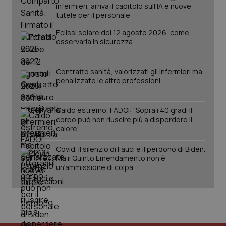
infermieri, arriva il capitolo sull'IA e nuove
2 gior
tutele per il personale
Eclissi solare del 12 agosto 2026, come
osservarla in sicurezza
tracking-sites-ironfish-
www.quotidianosanita.it
4
session-id
settim
2 gior
Contratto sanità, valorizzati gli infermieri ma
penalizzate le altre professioni
_ga
1 anno
Google LLC
Caldo estremo, FADOI: “Sopra i 40 gradi il
mes
.quotidianosanita.it
corpo può non riuscire più a disperdere il
calore”
Covid. Il silenzio di Fauci e il perdono di Biden.
Ma il Quinto Emendamento non è
un’ammissione di colpa