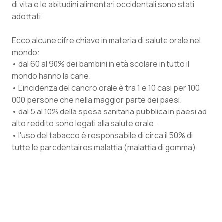
di vita e le abitudini alimentari occidentali sono stati
Salute orale & impianti
adottati.
Sangue & coagulazione
Ecco alcune cifre chiave in materia di salute orale nel
mondo:
Tiroide
• dal 60 al 90% dei bambini in età scolare in tutto il
mondo hanno la carie.
• L'incidenza del cancro orale è tra 1 e 10 casi per 100
Tumore al seno
000 persone che nella maggior parte dei paesi.
• dal 5 al 10% della spesa sanitaria pubblica in paesi ad
Tumore ovarico
alto reddito sono legati alla salute orale.
• l'uso del tabacco è responsabile di circa il 50% di
Tumori del Polmone & Testa Collo
tutte le parodentaires malattia (malattia di gomma).
Tumori gastrointestinali
Ulcera & Reflusso
Vaccini