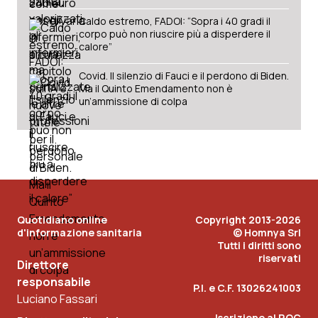
Caldo estremo, FADOI: “Sopra i 40 gradi il
corpo può non riuscire più a disperdere il
calore”
Covid. Il silenzio di Fauci e il perdono di Biden.
Ma il Quinto Emendamento non è
un’ammissione di colpa
Quotidiano online
Copyright 2013-2026
d'informazione sanitaria
© Homnya Srl
Tutti i diritti sono
riservati
Direttore
responsabile
P.I. e C.F. 13026241003
Luciano Fassari
Iscrizione al ROC