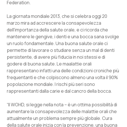
Federation.
Calabria
Asma & BPCO
La giornata mondiale 2013, che si celebra oggi 20
Campania
Car-T
marzo mira ad accrescere la consapevolezza
dell'importanza della salute orale, e ci ricorda che
Emilia-Romagna
Colesterolo & coronaropatie
mantenere le gengive, i denti e una bocca sana svolge
un ruolo fondamentale. Una buona salute orale ci
Friuli Venezia Giulia
Dermatite Atopica
permette di lavorare o studiare senza un mal di denti
persistente, di avere più fiducia in noi stessi e di
Lazio
Diabete & glucometri
godere di buona salute. Le maalattie orali
rappresentano infatti una delle condizioni croniche più
frequentanti e che colpiscono almeno una volta il 90%
Liguria
Disturbi dell’umore
popolazione mondiale. I rischi più seri sono
rappresentanti dalla carie e dal cancro della bocca.
Lombardia
Dolore
“Il WOHD, si legge nella nota – è un ottima possibilità di
Marche
Donna & Salute
aumentare la consapevolezza delle malattie orali che
attualmente un problema sempre più globale. Cura
Molise
Epatiti
della salute orale inizia con la prevenzione, una buona