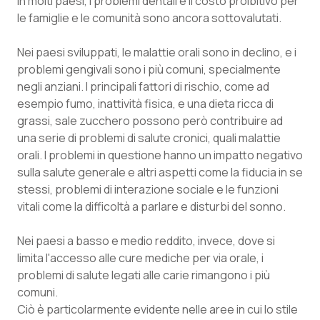
In molti paesi, i problemi dentali e il costo proibitivo per
Valle D’Aosta
Oncodermatologia
le famiglie e le comunità sono ancora sottovalutati.
Veneto
Oncoematologia
Nei paesi sviluppati, le malattie orali sono in declino, e i
problemi gengivali sono i più comuni, specialmente
Oncologia & Nutrizione
negli anziani. I principali fattori di rischio, come ad
esempio fumo, inattività fisica, e una dieta ricca di
Psoriasi & pelle
grassi, sale zucchero possono però contribuire ad
una serie di problemi di salute cronici, quali malattie
Quotidiano Cardiologia
orali. I problemi in questione hanno un impatto negativo
sulla salute generale e altri aspetti come la fiducia in se
Quotidiano Chirurgia
stessi, problemi di interazione sociale e le funzioni
vitali come la difficoltà a parlare e disturbi del sonno.
Quotidiano Oncologia
Nei paesi a basso e medio reddito, invece, dove si
limita l'accesso alle cure mediche per via orale, i
Quotidiano Pediatria
problemi di salute legati alle carie rimangono i più
comuni.
Rene & patologie urogenitali
Ciò è particolarmente evidente nelle aree in cui lo stile