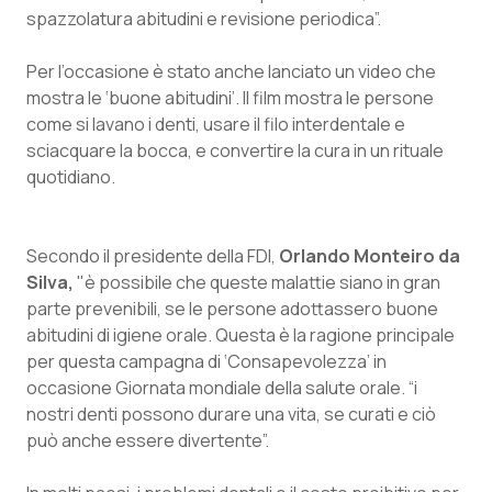
spazzolatura abitudini e revisione periodica”.
Piemonte
HIV
Per l’occasione è stato anche lanciato un video che
Provincia Autonoma di Bolzano
Infezioni & Febbre
mostra le ‘buone abitudini’. Il film mostra le persone
come si lavano i denti, usare il filo interdentale e
sciacquare la bocca, e convertire la cura in un rituale
Provincia Autonoma di Trento
Ipertensione & Scompenso
quotidiano.
Puglia
Malattie rare
Secondo il presidente della FDI,
Orlando Monteiro da
Sardegna
Malattia di Crohn & Rettocolite Ulcerosa
Silva,
"è possibile che queste malattie siano in gran
parte prevenibili, se le persone adottassero buone
Sicilia
Neuroscienze & patologie neurodegenerative
abitudini di igiene orale. Questa è la ragione principale
per questa campagna di ‘Consapevolezza’ in
Toscana
Obesità
occasione Giornata mondiale della salute orale. “i
nostri denti possono durare una vita, se curati e ciò
Umbria
Oftalmologia
può anche essere divertente”.