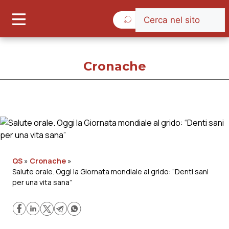
Giovedì 6 Agosto 2026
Cronache
Cronache
Cronache
QS
»
Cronache
»
Salute orale. Oggi la Giornata mondiale al grido: “Denti sani
Governo e Parlamento
per una vita sana”
Regioni e Asl
Lavoro e Professioni