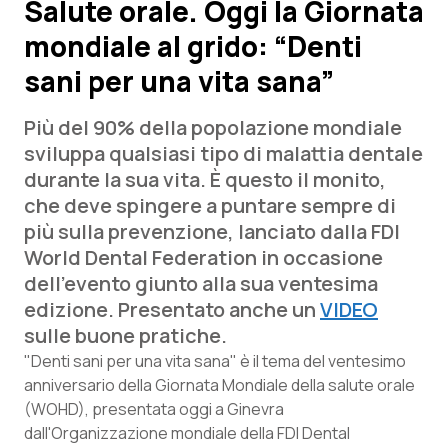
Salute orale. Oggi la Giornata
mondiale al grido: “Denti
Scienza e Farmaci
sani per una vita sana”
Studi e Analisi
Più del 90% della popolazione mondiale
Lettere al direttore
sviluppa qualsiasi tipo di malattia dentale
durante la sua vita. È questo il monito,
Edizioni Regionali
che deve spingere a puntare sempre di
più sulla prevenzione, lanciato dalla FDI
QS Pro
World Dental Federation in occasione
dell’evento giunto alla sua ventesima
Professionisti Sanitari.AI
edizione. Presentato anche un
VIDEO
sulle buone pratiche.
Abruzzo
QS Pro Gold
"Denti sani per una vita sana" è il tema del ventesimo
anniversario della Giornata Mondiale della salute orale
QS Club
Newsletter
(WOHD), presentata oggi a Ginevra
Basilicata
Artrite & artrosi
dall'Organizzazione mondiale della FDI Dental