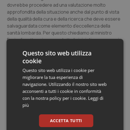
dovrebbe procedere ad una valutazione molto
Salute orale & impianti
approfondita della situazione anche dal punto di vista
della qualità della cura e della ricerca che deve essere
Sangue & coagulazione
salvaguardata come elemento d’eccellenza della
sanità lombarda. Per questo chiediamo al ministro
Tiroide
Fazio di mettere in campo tutte le iniziative necessarie
per favorire una soluzione positiva delle vicende del
Tumore al seno
Questo sito web utilizza
grande nosocomio milanese".
cookie
Tumore ovarico
Questo sito web utilizza i cookie per
migliorare la tua esperienza di
21 Luglio 2011
Tumori del Polmone & Testa Collo
navigazione. Utilizzando il nostro sito web
© Riproduzione riservata
acconsenti a tutti i cookie in conformità
Tumori gastrointestinali
con la nostra policy per i cookie.
Leggi di
più
Ulcera & Reflusso
ACCETTA TUTTI
Vaccini