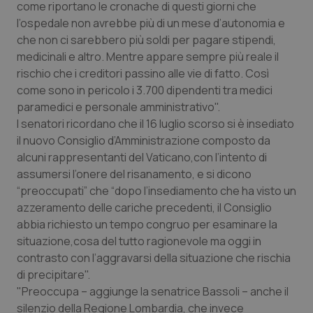
Valle D’Aosta
Oncodermatologia
come riportano le cronache di questi giorni che
l’ospedale non avrebbe più di un mese d’autonomia e
Veneto
Oncoematologia
che non ci sarebbero più soldi per pagare stipendi,
medicinali e altro. Mentre appare sempre più reale il
rischio che i creditori passino alle vie di fatto. Così
Oncologia & Nutrizione
come sono in pericolo i 3.700 dipendenti tra medici
paramedici e personale amministrativo".
Psoriasi & pelle
I senatori ricordano che il 16 luglio scorso si è insediato
il nuovo Consiglio d’Amministrazione composto da
Quotidiano Cardiologia
alcuni rappresentanti del Vaticano,con l’intento di
assumersi l’onere del risanamento, e si dicono
Quotidiano Chirurgia
“preoccupati” che “dopo l’insediamento che ha visto un
azzeramento delle cariche precedenti, il Consiglio
Quotidiano Oncologia
abbia richiesto un tempo congruo per esaminare la
situazione,cosa del tutto ragionevole ma oggi in
Quotidiano Pediatria
contrasto con l’aggravarsi della situazione che rischia
di precipitare".
"Preoccupa – aggiunge la senatrice Bassoli – anche il
Rene & patologie urogenitali
silenzio della Regione Lombardia, che invece