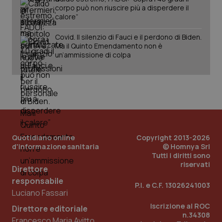
corpo può non riuscire più a disperdere il
calore”
Covid. Il silenzio di Fauci e il perdono di Biden.
Ma il Quinto Emendamento non è
un’ammissione di colpa
Quotidiano online
Copyright 2013-2026
d'informazione sanitaria
© Homnya Srl
_ga_KM60CM4NPH
.quotidianosanita.it
1 anno
mes
Tutti i diritti sono
riservati
Direttore
responsabile
P.I. e C.F. 13026241003
Luciano Fassari
Iscrizione al ROC
Direttore editoriale
n.34308
Francesco Maria Avitto