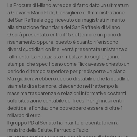
Calabria
Asma & BPCO
La Procura di Milano avrebbe di fatto dato un ultimatum
a Giovanni Maria Flick, Consigliere di Amministrazione
del San Raffaele oggi ricevuto dai magistrati in merito
Campania
Car-T
alla situazione finanziaria del San Raffaele di Milano.
O sarà presentato entro il 15 settembre un piano di
Emilia-Romagna
Colesterolo & coronaropatie
risanamento oppure, questo è quanto riferiscono
diversi quotidiani on line, verrà presentata un'istanza di
Friuli Venezia Giulia
Dermatite Atopica
fallimento. La notizia sta rimbalzando sugli organi di
stampa, che specificano come Flick avesse chiesto un
Lazio
Diabete & glucometri
periodo di tempo superiore per predisporre un piano.
Ma i giudici avrebbero deciso di stabilire che la
deadline
Liguria
Disturbi dell’umore
sia metà di settembre, chiedendo nel frattempo la
massima trasparenza e relazioni informative costanti
Lombardia
Dolore
sulla situazione contabile dell’Irccs. Per gli inquirenti i
debiti della Fondazione potrebbero essere di oltre 1
miliardo di euro.
Marche
Donna & Salute
Il gruppo PD al Senato ha intanto presentato ieiri al
ministro della Salute, Ferruccio Fazio,
Molise
Epatiti