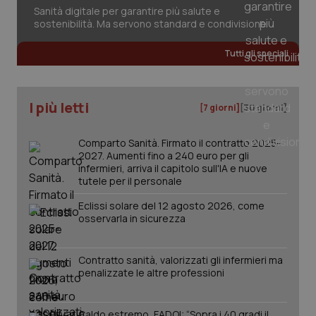
Sanità digitale per garantire più salute e
sostenibilità. Ma servono standard e condivisione
Tutti gli speciali
I più letti
[7 giorni]
[30 giorni]
Comparto Sanità. Firmato il contratto 2025-
2027. Aumenti fino a 240 euro per gli
infermieri, arriva il capitolo sull'IA e nuove
tutele per il personale
Eclissi solare del 12 agosto 2026, come
osservarla in sicurezza
Contratto sanità, valorizzati gli infermieri ma
PHPSESSID
Sessio
PHP.net
penalizzate le altre professioni
www.quotidianosanita.it
Caldo estremo, FADOI: “Sopra i 40 gradi il