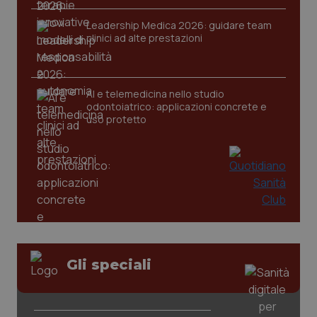
Leadership Medica 2026: guidare team
clinici ad alte prestazioni
tracking-sites-ironfish-
www.quotidianosanita.it
4
tracking-enable
settim
2 gior
AI e telemedicina nello studio
odontoiatrico: applicazioni concrete e
uso protetto
tracking-sites-ironfish-
www.quotidianosanita.it
4
session-id
settim
2 gior
_ga
1 anno
Google LLC
mes
.quotidianosanita.it
Gli speciali