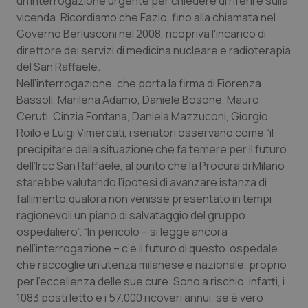
un’interrogazione urgente per chiedere di riferire sulla
vicenda. Ricordiamo che Fazio, fino alla chiamata nel
Piemonte
HIV
Governo Berlusconi nel 2008, ricopriva l'incarico di
direttore dei servizi di medicina nucleare e radioterapia
Provincia Autonoma di Bolzano
Infezioni & Febbre
del San Raffaele.
Nell’interrogazione, che porta la firma di Fiorenza
Provincia Autonoma di Trento
Ipertensione & Scompenso
Bassoli, Marilena Adamo, Daniele Bosone, Mauro
Ceruti, Cinzia Fontana, Daniela Mazzuconi, Giorgio
Puglia
Malattie rare
Roilo e Luigi Vimercati, i senatori osservano come “il
precipitare della situazione che fa temere per il futuro
dell’Ircc San Raffaele, al punto che la Procura di Milano
Sardegna
Malattia di Crohn & Rettocolite Ulcerosa
starebbe valutando l’ipotesi di avanzare istanza di
fallimento,qualora non venisse presentato in tempi
Sicilia
Neuroscienze & patologie neurodegenerative
ragionevoli un piano di salvataggio del gruppo
ospedaliero”. “In pericolo – si legge ancora
Toscana
Obesità
nell’interrogazione – c’è il futuro di questo ospedale
che raccoglie un'utenza milanese e nazionale, proprio
Umbria
Oftalmologia
per l’eccellenza delle sue cure. Sono a rischio, infatti, i
1083 posti letto e i 57.000 ricoveri annui, se è vero