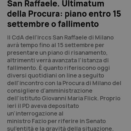
San Raffaele. Ultimatum
della Procura: piano entro 15
Scienza e Farmaci
settembre o fallimento
Studi e Analisi
Il CdA dell'Irccs San Raffaele di Milano
Lettere al direttore
avrà tempo fino al 15 settembre per
presentare un piano di risanamento,
Edizioni Regionali
altrimenti verrà avanzata l’istanza di
fallimento. È quanto riferiscono oggi
QS Pro
diversi quotidiani on line a seguito
dell'incontro con la Procura di Milano del
Professionisti Sanitari.AI
consigliere d'amministrazione
dell'istituto Giovanni Maria Flick. Proprio
Abruzzo
QS Pro Gold
ieri il PD aveva depositato
un'interrogazione al
QS Club
Newsletter
Basilicata
Artrite & artrosi
ministro Fazio per riferire in Senato
sul'entità e la gravità della situazione.