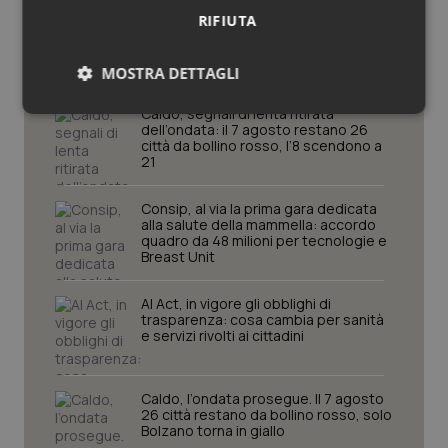
Potrebbe interessarti in
RIFIUTA
Cronache
MOSTRA DETTAGLI
Caldo, segnali di lenta ritirata
Necessari
Statistici
Marketing
dell’ondata: il 7 agosto restano 26
città da bollino rosso, l’8 scendono a
21
Consip, al via la prima gara dedicata
alla salute della mammella: accordo
quadro da 48 milioni per tecnologie e
Breast Unit
Necessari
Statistici
Marketing
I cookie necessari contribuiscono a rendere fruibile il
AI Act, in vigore gli obblighi di
sito web abilitandone funzionalità di base quali la
trasparenza: cosa cambia per sanità
navigazione sulle pagine e l'accesso alle aree
e servizi rivolti ai cittadini
protette del sito. Il sito web non è in grado di
funzionare correttamente senza questi cookie.
Nome
Fornitore
/
Dominio
Scaden
Caldo, l’ondata prosegue. Il 7 agosto
26 città restano da bollino rosso, solo
VISITOR_PRIVACY_METADATA
5 mesi
YouTube
Bolzano torna in giallo
settim
.youtube.com