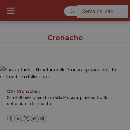
Giovedì 6 Agosto 2026
Cronache
Cronache
Cronache
QS
»
Cronache
»
San Raffaele. Ultimatum della Procura: piano entro 15
Governo e Parlamento
settembre o fallimento
Regioni e Asl
Lavoro e Professioni