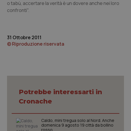
o tabù, accertare la verità è un dovere anche nei loro
Piemonte
HIV
confronti".
Provincia Autonoma di Bolzano
Infezioni & Febbre
31 Ottobre 2011
Provincia Autonoma di Trento
Ipertensione & Scompenso
© Riproduzione riservata
Puglia
Malattie rare
Sardegna
Malattia di Crohn & Rettocolite Ulcerosa
Sicilia
Neuroscienze & patologie neurodegenerative
Potrebbe interessarti in
Cronache
Toscana
Obesità
Umbria
Oftalmologia
Caldo, mini tregua solo al Nord. Anche
domenica 9 agosto 19 città da bollino
rosso