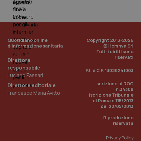
Quotidiano online
Copyright 2013-2026
d'informazione sanitaria
© Homnya Srl
Tutti i diritti sono
riservati
Direttore
responsabile
P.I. e C.F. 13026241003
Luciano Fassari
Iscrizione al ROC
Direttore editoriale
n.34308
Francesco Maria Avitto
Iscrizione Tribunale
PHPSESSID
Sessio
PHP.net
di Roma n.115/2013
www.quotidianosanita.it
del 22/05/2013
Riproduzione
riservata
Privacy Policy