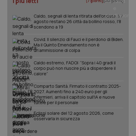
I più letti
[7 giorni]
[30 giorni]
tracking-sites-ironfish-
www.quotidianosanita.it
4
tracking-enable
settim
2 gior
Caldo, segnali di lenta ritirata dell'ondata: il 7
agosto restano 26 città da bollino rosso, l'8
scendono a 19
Covid. Il silenzio di Fauci e il perdono di Biden.
tracking-sites-ironfish-
www.quotidianosanita.it
4
Ma il Quinto Emendamento non è
session-id
settim
2 gior
un’ammissione di colpa
Caldo estremo, FADOI: “Sopra i 40 gradi il
corpo può non riuscire più a disperdere il
calore”
_ga
1 anno
Google LLC
mes
.quotidianosanita.it
Comparto Sanità. Firmato il contratto 2025-
2027. Aumenti fino a 240 euro per gli
infermieri, arriva il capitolo sull'IA e nuove
tutele per il personale
Eclissi solare del 12 agosto 2026, come
osservarla in sicurezza