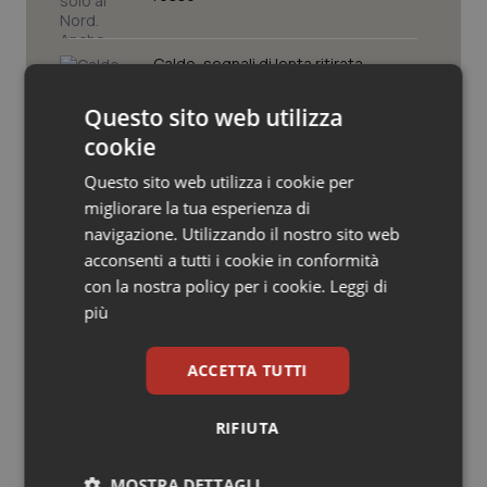
Valle D’Aosta
Oncodermatologia
Veneto
Oncoematologia
Caldo, segnali di lenta ritirata
dell’ondata: il 7 agosto restano 26
città da bollino rosso, l’8 scendono a
Questo sito web utilizza
Oncologia & Nutrizione
19
cookie
Consip, al via la prima gara dedicata
Psoriasi & pelle
Questo sito web utilizza i cookie per
alla salute della mammella: accordo
quadro da 48 milioni per tecnologie e
migliorare la tua esperienza di
Breast Unit
Quotidiano Cardiologia
navigazione. Utilizzando il nostro sito web
acconsenti a tutti i cookie in conformità
AI Act, in vigore gli obblighi di
Quotidiano Chirurgia
con la nostra policy per i cookie.
Leggi di
trasparenza: cosa cambia per sanità
e servizi rivolti ai cittadini
più
Quotidiano Oncologia
ACCETTA TUTTI
Quotidiano Pediatria
RIFIUTA
Ultime analisi e review da QS Pro
Rene & patologie urogenitali
Gold
MOSTRA DETTAGLI