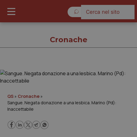
Venerdì 7 Agosto 2026
Cronache
Cronache
Cronache
QS
»
Cronache
»
Sangue. Negata donazione a una lesbica. Marino (Pd):
Governo e Parlamento
Inaccettabile
Regioni e Asl
Lavoro e Professioni