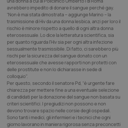
una donna a cui al Policlinico Umberto I di Roma
Calabria
Asma & BPCO
avrebbero impedito di donare il sangue perché gay.
“Non è mai stata dimostrata – aggiunge Marino – la
Campania
Car-T
trasmissione di Hiv da una donna lesbica, anzi per loro il
rischio è minore rispetto a quello di ogni altra donna
Emilia-Romagna
Colesterolo & coronaropatie
eterosessuale. Lo dice la letteratura scientifica, sia
per quanto riguarda l'Hiv sia per ogni altra infezione
Friuli Venezia Giulia
Dermatite Atopica
sessualmente trasmissibile. Di fatto, ci sarebbero più
rischi per la sicurezza del sangue donato con un
eterosessuale che avesse rapporti non protetti con
Lazio
Diabete & glucometri
delle prostitute e non lo dichiarasse in sede di
colloquio".
Liguria
Disturbi dell’umore
Per questo, secondo il senatore Pd, “è urgente fare
chiarezza per mettere fine a una eventuale selezione
Lombardia
Dolore
di candidati per la donazione del sangue non basata su
criteri scientifici. I pregiudizi non possono e non
Marche
Donna & Salute
devono trovare spazio nelle corsie degli ospedali.
Sono tanti i medici, gli infermieri e i tecnici che ogni
Molise
Epatiti
giorno lavorano in maniera rigorosa senza preconcetti