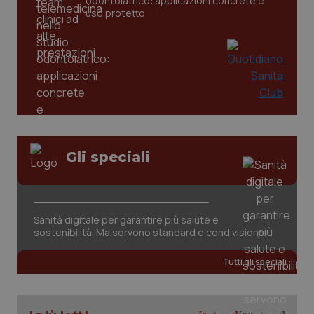
odontoiatrico: applicazioni concrete e
uso protetto
CookieScriptConsent
5 mesi
CookieScript
Gli speciali
settim
www.quotidianosanita.it
Sanità digitale per garantire più salute e
sostenibilità. Ma servono standard e condivisione
Tutti gli speciali