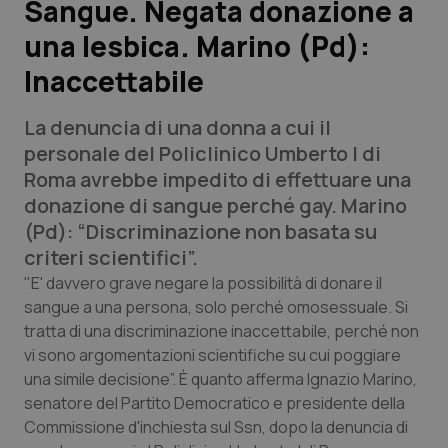
Sangue. Negata donazione a
una lesbica. Marino (Pd):
Scienza e Farmaci
Inaccettabile
Studi e Analisi
La denuncia di una donna a cui il
Lettere al direttore
personale del Policlinico Umberto I di
Roma avrebbe impedito di effettuare una
Edizioni Regionali
donazione di sangue perché gay. Marino
(Pd): “Discriminazione non basata su
QS Pro
criteri scientifici”.
"E' davvero grave negare la possibilità di donare il
Professionisti Sanitari.AI
sangue a una persona, solo perché omosessuale. Si
tratta di una discriminazione inaccettabile, perché non
vi sono argomentazioni scientifiche su cui poggiare
Abruzzo
QS Pro Gold
una simile decisione”. È quanto afferma Ignazio Marino,
senatore del Partito Democratico e presidente della
QS Club
Newsletter
Basilicata
Artrite & artrosi
Commissione d'inchiesta sul Ssn, dopo la denuncia di