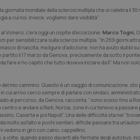
 giornata mondiale della sclerosi multipla che si celebra il 30
gia a cui noi, invece, vogliamo dare visibilità".
di al Vomero, c'era oggi un ospite d'eccezione:
Marco Togni,
Os
km per sensibilizzare sulla sclerosi multipla. "In 259 giorni att
gamasco di nascita, ma ligure d'adozione, non ha avuto dubbi su
o partito il 17 marzo da Genova, precisamente da sotto il pont
a fare e ho capito che tutto doveva iniziare da lì". Ma non solo
to del mio cammino. Questo è un viaggio di comunicazione, sto
n cui arrivo cerco sempre di parlare con sindaci, amministrato
ornado al percorso, da Genova, racconta, "sono sceso fino a R
n centro e andare a Rieti, Norcia, zone in cui tenevo a passare p
no, Caserta e poi Napoli". Una delle difficoltà sta nel "trovar
 da molto asfalto e pochi sentieri, difficile passare tra un'auto
i vedono in giro con zaino, cappellino,
a volte, quando passo davanti alle fermate degli autobus, iniz