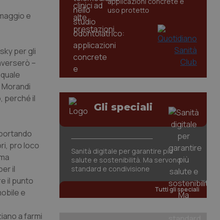
applicazioni concrete e
uso protetto
 maggio e
ky per gli
raverserò –
 quale
e Morandi
, perché il
Gli speciali
 portando
ri, pro loco
Sanità digitale per garantire più
oma
salute e sostenibilità. Ma servono
er il
standard e condivisione
e il punto
Tutti gli speciali
mobile e
iano a farmi