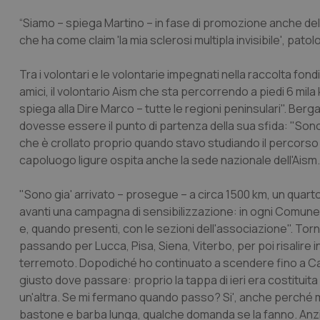
“Siamo – spiega Martino – in fase di promozione anche della
che ha come claim 'la mia sclerosi multipla invisibile', patolo
Tra i volontari e le volontarie impegnati nella raccolta fon
amici, il volontario Aism che sta percorrendo a piedi 6 mila 
spiega alla Dire Marco – tutte le regioni peninsulari". Ber
dovesse essere il punto di partenza della sua sfida: "Son
che è crollato proprio quando stavo studiando il percorso d
capoluogo ligure ospita anche la sede nazionale dell'Aism.
"Sono gia' arrivato – prosegue – a circa 1500 km, un quar
avanti una campagna di sensibilizzazione: in ogni Comune i
e, quando presenti, con le sezioni dell'associazione". T
passando per Lucca, Pisa, Siena, Viterbo, per poi risalire i
terremoto. Dopodiché ho continuato a scendere fino a Cassi
giusto dove passare: proprio la tappa di ieri era costituita
un'altra. Se mi fermano quando passo? Si', anche perché m
bastone e barba lunga, qualche domanda se la fanno. Anzi, 