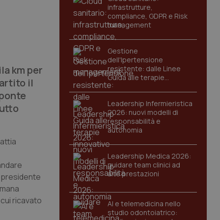
infrastrutture,
compliance, GDPR e Risk
management
Gestione
dell'Ipertensione
ila km per
resistente: dalle Linee
Guida alle terapie
rtito il
innovative
 ponte
Leadership Infermieristica
utto
2026: nuovi modelli di
responsabilità e
autonomia
attia
Leadership Medica 2026:
 andare
guidare team clinici ad
alte prestazioni
, presidente
timana
 cui ricavato
AI e telemedicina nello
studio odontoiatrico: