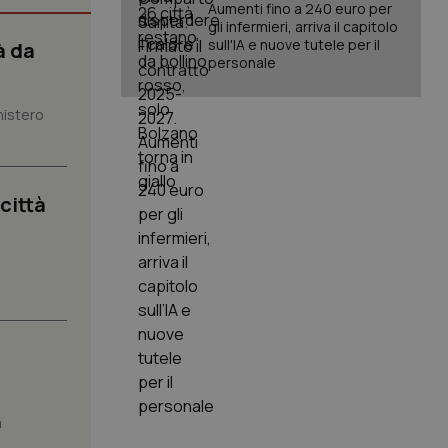
Aumenti fino a 240 euro per
gli infermieri, arriva il capitolo
sull'IA e nuove tutele per il
à da
personale
igazione sulle pagine
kie.
nistero
er memorizzare le
utente per la loro
 dati sul consenso
itiche e
tendo che le loro
 città
ssioni future.
l servizio Cookie-
erenze di consenso
sario che il banner
funzioni
.
pplicazione per
nonimo.
pplicazione per
co al visitatore.
a
to a Google