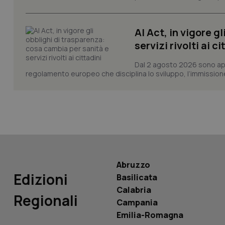
AI Act, in vigore g
servizi rivolti ai ci
Dal 2 agosto 2026 sono applic
PHPSESSID
regolamento europeo che disciplina lo sviluppo, l’immissione s
_ga_KM60CM4NPH
Abruzzo
Edizioni
Nome
Basilicata
Nome
Calabria
VISITOR_INFO1_LIV
Regionali
_ga_0VMQEQKQ1N
Campania
Emilia-Romagna