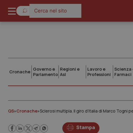
Governo e
Regioni e
Lavoro e
Scienza 
Cronache
Parlamento
Asl
Professioni
Farmaci
QS
»
Cronache
»
Sclerosi multipla. Il giro d’Italia di Marco Togni
Stampa