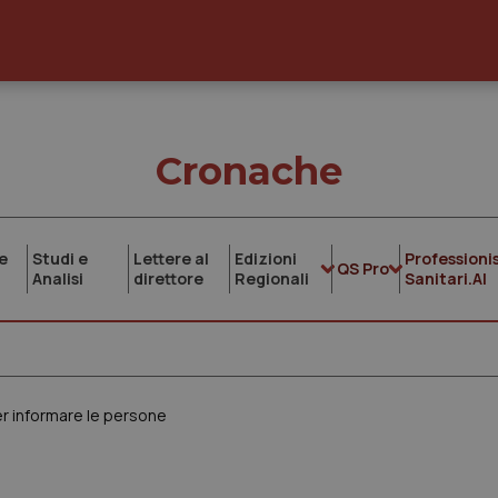
Cronache
e
Studi e
Lettere al
Edizioni
Professionis
QS Pro
Analisi
direttore
Regionali
Sanitari.AI
 per informare le persone