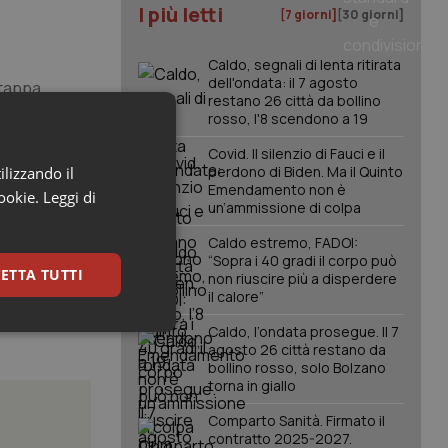
I più letti
[7 giorni]
[30 giorni]
Caldo, segnali di lenta ritirata
dell'ondata: il 7 agosto
 tappa
restano 26 città da bollino
a sclerosi
rosso, l'8 scendono a 19
onale.
Covid. Il silenzio di Fauci e il
n qualche
perdono di Biden. Ma il Quinto
ilizzando il
nerale, di
Emendamento non è
cookie.
Leggi di
un’ammissione di colpa
Caldo estremo, FADOI:
“Sopra i 40 gradi il corpo può
ETTA TUTTI
non riuscire più a disperdere
il calore”
Caldo, l’ondata prosegue. Il 7
keting
agosto 26 città restano da
bollino rosso, solo Bolzano
torna in giallo
Comparto Sanità. Firmato il
contratto 2025-2027.