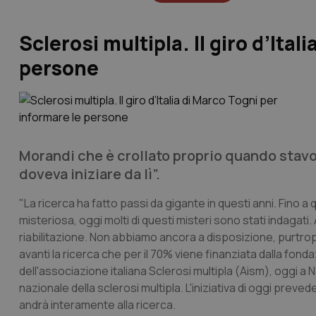
Sclerosi multipla. Il giro d’Ital
persone
Morandi che è crollato proprio quando stavo 
doveva iniziare da lì”.
"La ricerca ha fatto passi da gigante in questi anni. Fino a 
misteriosa, oggi molti di questi misteri sono stati indagat
riabilitazione. Non abbiamo ancora a disposizione, purtrop
avanti la ricerca che per il 70% viene finanziata dalla fondaz
dell'associazione italiana Sclerosi multipla (Aism), oggi a 
nazionale della sclerosi multipla. L'iniziativa di oggi preved
andrà interamente alla ricerca.