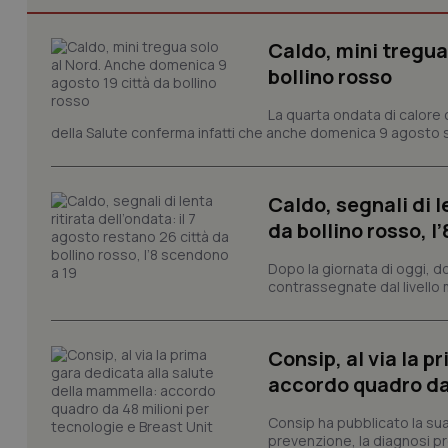
Caldo, mini tregua
I cookie necessari con
bollino rosso
e l'accesso alle aree 
Nome
La quarta ondata di calore c
della Salute conferma infatti che anche domenica 9 agosto s
VISITOR_PRIVACY_
Caldo, segnali di l
da bollino rosso, l
CookieScriptConse
Dopo la giornata di oggi, do
contrassegnate dal livello m
tracking-sites-ironf
tracking-enable
Consip, al via la 
accordo quadro da 
tracking-sites-ironf
session-id
Consip ha pubblicato la sua 
_ga
prevenzione, la diagnosi pre