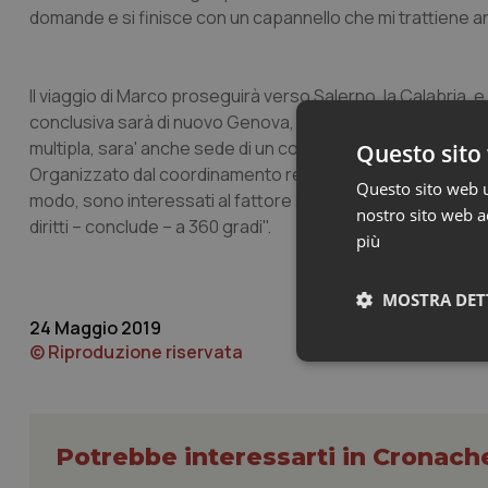
domande e si finisce con un capannello che mi trattiene an
Il viaggio di Marco proseguirà verso Salerno, la Calabria, e 
conclusiva sarà di nuovo Genova, il 30 novembre. Napoli, i
multipla, sara' anche sede di un convegno scientifico che si
Questo sito 
Organizzato dal coordinamento regionale Campania, "vedrà l
Questo sito web ut
modo, sono interessati al fattore sclerosi multipla: che si tra
nostro sito web ac
diritti – conclude – a 360 gradi".
più
MOSTRA DET
24 Maggio 2019
© Riproduzione riservata
Neces
Potrebbe interessarti in Cronach