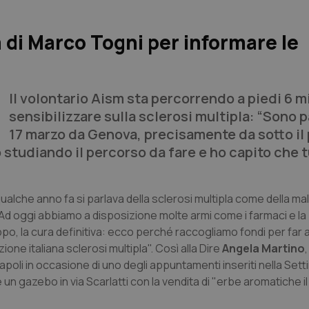
ia di Marco Togni per informare le
Il volontario Aism sta percorrendo a piedi 6 m
sensibilizzare sulla sclerosi multipla: “Sono pa
17 marzo da Genova, precisamente da sotto il
studiando il percorso da fare e ho capito che t
qualche anno fa si parlava della sclerosi multipla come della mal
i. Ad oggi abbiamo a disposizione molte armi come i farmaci e la
po, la cura definitiva: ecco perché raccogliamo fondi per far
ione italiana sclerosi multipla". Così alla Dire
Angela Martino
Napoli in occasione di uno degli appuntamenti inseriti nella Set
e un gazebo in via Scarlatti con la vendita di "erbe aromatiche il