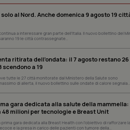
Necessari
Statistici
Marketing
 solo al Nord. Anche domenica 9 agosto 19 citt
tribuiscono a rendere fruibile il sito web abilitandone funzionalità di base quali la nav
protette del sito. Il sito web non è in grado di funzionare correttamente senza questi coo
Fornitore
/
Dominio
Scadenza
Descrizione
ontinua a interessare gran parte dell'Italia. Il nuovo bollettino del Mi
aranno 19 le città contrassegnate...
METADATA
5 mesi 4
Questo cookie viene utilizzato p
YouTube
settimane
scelte di consenso e privacy dell'
.youtube.com
interazione con il sito. Registra i
del visitatore riguardo a varie pol
impostazioni sulla privacy, garan
enta ritirata dell’ondata: il 7 agosto restano 26
preferenze siano onorate nelle se
’8 scendono a 19
nt
5 mesi 3
Questo cookie viene utilizzato da
CookieScript
settimane
Script.com per ricordare le pref
www.quotidianosanita.it
ve tutte le 27 città monitorate dal Ministero della Salute sono
sui cookie dei visitatori. È neces
dei cookie di Cookie-Script.com 
assimo di allerta, il nuovo bollettino sulle ondate di calore segnala..
correttamente.
ish-
www.quotidianosanita.it
4
Questo cookie è impostato dall'a
settimane
abilitare il sistema di tracking a
2 giorni
prima gara dedicata alla salute della mammella:
48 milioni per tecnologie e Breast Unit
ish-
www.quotidianosanita.it
4
Questo cookie è impostato dall'a
settimane
assegnare un identificatore generi
2 giorni
prima gara dedicata alla Breast Health con l'obiettivo di rafforzare l
1 anno 1
Questo nome di cookie è associa
coce e la presa in carico delle pazienti con tumore della...
Google LLC