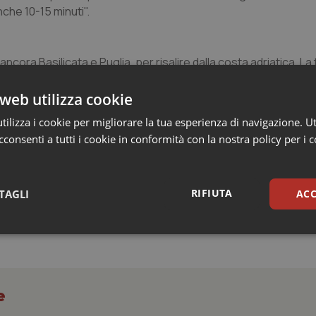
che 10-15 minuti".
ancora Basilicata e Puglia, per risalire dalla costa adriatica. La
n questa settimana di preparazione alla giornata mondiale dell
 terrà lunedi' 27 allo Stelle Hotel The Businest di corso Meridi
web utilizza cookie
a partecipazione – sottolinea Martino – di tutti quelli che, i
ilizza i cookie per migliorare la tua esperienza di navigazione. Ut
tti di lavoro, di riabilitazione, di inclusione sociale e, più in ge
consenti a tutti i cookie in conformità con la nostra policy per i 
RIFIUTA
TAGLI
ACC
sari
Statistici
Mar
e