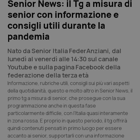
Senior News: il Tg a misura di
senior con informazione e
Scienza e Farmaci
consigli utili durante la
Studi e Analisi
pandemia
Lettere al direttore
Nato da Senior Italia FederAnziani, dal
lunedì al venerdì alle 14:30 sul canale
Edizioni Regionali
Youtube e sulla pagina Facebook della
federazione della terza età
QS Pro
Informazione, rubriche utili, consigli sui più vari aspetti
della quotidianità, questo e molto altro in Senior News, il
Professionisti Sanitari.AI
primo tg a misura di senior, che prosegue con la sua
programmazione anche in questa fase
Abruzzo
QS Pro Gold
particolarmente difficile, con l’Italia quasi interamente
in zona rossa. E proprio in questo periodo, il tg offrirà
QS Club
Newsletter
quindi contenuti pensati in primo luogo per essere
Basilicata
Artrite & artrosi
accanto ai senior, supportarli con una informazione