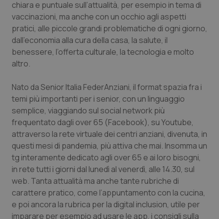
chiara e puntuale sull’attualità, per esempio in tema di
Calabria
Asma & BPCO
vaccinazioni, ma anche con un occhio agli aspetti
pratici, alle piccole grandi problematiche di ogni giorno,
Campania
Car-T
dall’economia alla cura della casa, la salute, il
benessere, l’offerta culturale, la tecnologia e molto
Emilia-Romagna
Colesterolo & coronaropatie
altro.
Friuli Venezia Giulia
Dermatite Atopica
Nato da Senior Italia FederAnziani, il format spazia fra i
temi più importanti per i senior, con un linguaggio
Lazio
Diabete & glucometri
semplice, viaggiando sul social network più
frequentato dagli over 65 (Facebook), su Youtube,
attraverso la rete virtuale dei centri anziani, divenuta, in
Liguria
Disturbi dell’umore
questi mesi di pandemia, più attiva che mai. Insomma un
tg interamente dedicato agli over 65 e ai loro bisogni,
Lombardia
Dolore
in rete tutti i giorni dal lunedì al venerdì, alle 14.30, sul
web. Tanta attualità ma anche tante rubriche di
Marche
Donna & Salute
carattere pratico, come l’appuntamento con la cucina,
e poi ancora la rubrica per la digital inclusion, utile per
Molise
Epatiti
imparare per esempio ad usare le app, i consigli sulla