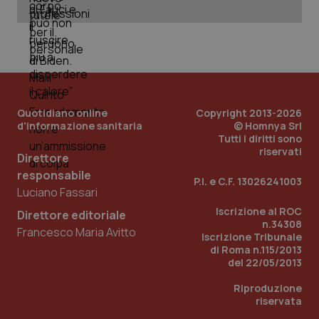
_ga_KM60CM4NPH
.quotidianosanita.it
1 anno
mes
Quotidiano online
Copyright 2013-2026
d'informazione sanitaria
© Homnya Srl
Tutti i diritti sono
Fornitore
/
riservati
Nome
Scadenza
Descrizion
Direttore
Dominio
Nome
Fornitore
/
Dominio
Scadenza
Des
responsabile
_ga_0VMQEQKQ1N
.quotidianosanita.it
1 anno 1
Questo
P.I. e C.F. 13026241003
mese
cookie
VISITOR_INFO1_LIVE
5 mesi 4
Que
Luciano Fassari
Google LLC
viene
settimane
imp
.youtube.com
utilizzato
You
Iscrizione al ROC
Direttore editoriale
da Google
ten
n.34308
Analytics
pre
Francesco Maria Avitto
Iscrizione Tribunale
per
del
mantener
di Roma n.115/2013
vid
lo stato
inco
del 22/05/2013
della
può
sessione.
det
Riproduzione
vis
web
riservata
uti
nuo