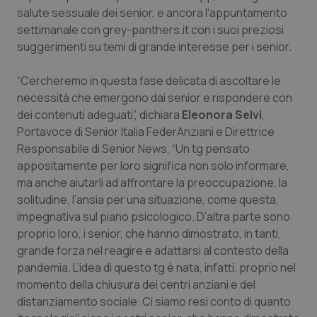
salute sessuale dei senior, e ancora l'appuntamento
Piemonte
HIV
settimanale con grey-panthers.it con i suoi preziosi
suggerimenti su temi di grande interesse per i senior.
Provincia Autonoma di Bolzano
Infezioni & Febbre
“Cercheremo in questa fase delicata di ascoltare le
necessità che emergono dai senior e rispondere con
Provincia Autonoma di Trento
Ipertensione & Scompenso
dei contenuti adeguati”, dichiara
Eleonora Selvi
,
Portavoce di Senior Italia FederAnziani e Direttrice
Puglia
Malattie rare
Responsabile di Senior News, “Un tg pensato
appositamente per loro significa non solo informare,
Sardegna
Malattia di Crohn & Rettocolite Ulcerosa
ma anche aiutarli ad affrontare la preoccupazione, la
solitudine, l’ansia per una situazione, come questa,
Sicilia
Neuroscienze & patologie neurodegenerative
impegnativa sul piano psicologico. D’altra parte sono
proprio loro, i senior, che hanno dimostrato, in tanti,
Toscana
Obesità
grande forza nel reagire e adattarsi al contesto della
pandemia. L’idea di questo tg è nata, infatti, proprio nel
Umbria
Oftalmologia
momento della chiusura dei centri anziani e del
distanziamento sociale. Ci siamo resi conto di quanto