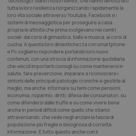
‘tecnologici’ siano i nostri senior, che hanno dimostrato
Valle D’Aosta
Oncodermatologia
tutta la loro resilienza riorganizzando rapidamente la
loro vita sociale attraverso Youtube, Facebook e i
Veneto
Oncoematologia
sistemi di messaggistica per proseguire a casa
propria le attività che prima svolgevano nei centri
Oncologia & Nutrizione
sociali: dai corsi di ginnastica, ballo e musica, ai corsi di
cucina. A questa loro dimestichezza con smartphone
Psoriasi & pelle
e Pc vogliamo rispondere portando loro nuovi
contenuti, con una striscia di informazione quotidiana
Quotidiano Cardiologia
che veicoli importanti consigli su come mantenersi in
salute, fare prevenzione, imparare a riconoscere i
Quotidiano Chirurgia
sintomi delle principali patologie croniche e gestirle al
meglio, ma anche informare su temi come pensioni,
economia, risparmio, diritti, difesa dei consumatori, su
Quotidiano Oncologia
come difendersi dalle truffe e su come vivere bene
anche in periodi difficili come quello che stiamo
Quotidiano Pediatria
attraversando, che vede negli anziani la fascia di
popolazione più fragile e bisognosa di corretta
Rene & patologie urogenitali
informazione. E tutto questo anche con il