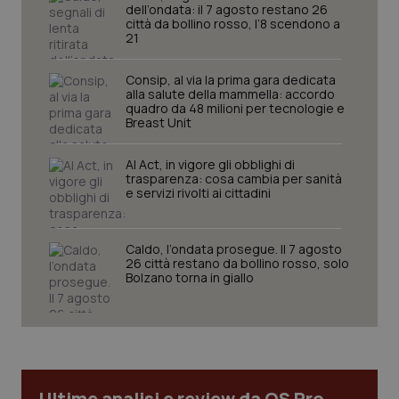
dell’ondata: il 7 agosto restano 26
I cookie necessari contribuiscono a rendere fruibile il
città da bollino rosso, l’8 scendono a
sito web abilitandone funzionalità di base quali la
21
navigazione sulle pagine e l'accesso alle aree
protette del sito. Il sito web non è in grado di
funzionare correttamente senza questi cookie.
Consip, al via la prima gara dedicata
Nome
alla salute della mammella: accordo
Fornitore
/
Dominio
Scaden
quadro da 48 milioni per tecnologie e
VISITOR_PRIVACY_METADATA
5 mesi
YouTube
Breast Unit
settim
.youtube.com
AI Act, in vigore gli obblighi di
trasparenza: cosa cambia per sanità
e servizi rivolti ai cittadini
Caldo, l’ondata prosegue. Il 7 agosto
26 città restano da bollino rosso, solo
Bolzano torna in giallo
Ultime analisi e review da QS Pro