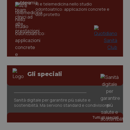
AI e telemedicina nello studio
odontoiatrico: applicazioni concrete e
_ga
1 anno
Google LLC
uso protetto
mes
.quotidianosanita.it
Gli speciali
Sanità digitale per garantire più salute e
sostenibilità. Ma servono standard e condivisione
Tutti gli speciali