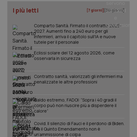
I più letti
[7 giorni]
[30 giorni]
Comparto Sanità. Firmato il contratto 2025-
PHPSESSID
Sessio
PHP.net
2027. Aumenti fino a 240 euro per gli
www.quotidianosanita.it
infermieri, arriva il capitolo sull'IA e nuove
tutele per il personale
Eclissi solare del 12 agosto 2026, come
osservarla in sicurezza
Contratto sanità, valorizzati gli infermieri ma
penalizzate le altre professioni
Caldo estremo, FADOI: “Sopra i 40 gradi il
corpo può non riuscire più a disperdere il
calore”
Covid. Il silenzio di Fauci e il perdono di Biden.
Ma il Quinto Emendamento non è
un’ammissione di colpa