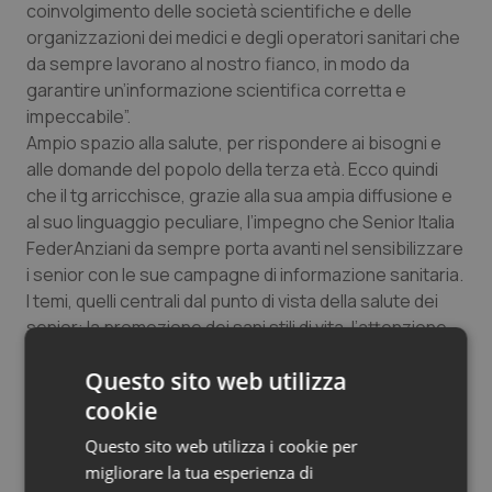
coinvolgimento delle società scientifiche e delle
Salute orale & impianti
organizzazioni dei medici e degli operatori sanitari che
da sempre lavorano al nostro fianco, in modo da
Sangue & coagulazione
garantire un’informazione scientifica corretta e
impeccabile”.
Tiroide
Ampio spazio alla salute, per rispondere ai bisogni e
alle domande del popolo della terza età. Ecco quindi
che il tg arricchisce, grazie alla sua ampia diffusione e
Tumore al seno
al suo linguaggio peculiare, l’impegno che Senior Italia
FederAnziani da sempre porta avanti nel sensibilizzare
Tumore ovarico
i senior con le sue campagne di informazione sanitaria.
I temi, quelli centrali dal punto di vista della salute dei
Tumori del Polmone & Testa Collo
senior: la promozione dei sani stili di vita, l’attenzione
alla prevenzione, le malattie croniche, le patologie
Tumori gastrointestinali
Questo sito web utilizza
respiratorie, l’asma, l’asma grave, la bpco, le patologie
oncologiche, il tumore del polmone o carcinoma
cookie
Ulcera & Reflusso
polmonare, la leucemia, il diabete, lo scompenso
Questo sito web utilizza i cookie per
cardiaco, l’ipertrofia prostatica benigna, la cistite, la
migliorare la tua esperienza di
Vaccini
fragilità ossea, le patologie delle valvole cardiache,