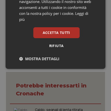
navigazione. Utilizzando il nostro sito web
l’ipercolesterolemia, l’incontinenza urinaria, l’epatite C,
acconsenti a tutti i cookie in conformità
l’aderenza alla terapia. Argomenti puntualmente
con la nostra policy per i cookie.
Leggi di
approfonditi anche attraverso video interviste a medici
più
ed esperti.
ACCETTA TUTTI
18 Marzo 2021
© Riproduzione riservata
RIFIUTA
MOSTRA DETTAGLI
Necessari
Statistici
Marketing
Potrebbe interessarti in
Cronache
Necessari
Statistici
Marketing
Caldo, segnali di lenta ritirata