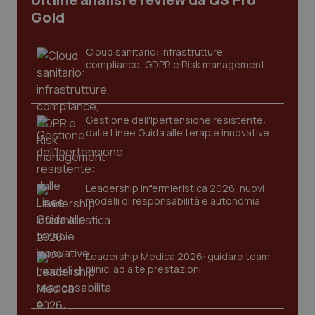
CookieScriptConsent
5 mesi
CookieScript
Gold
settim
www.quotidianosanita.it
Cloud sanitario: infrastrutture,
compliance, GDPR e Risk management
Gestione dell'Ipertensione resistente:
dalle Linee Guida alle terapie innovative
tracking-sites-ironfish-
www.quotidianosanita.it
4
Leadership Infermieristica 2026: nuovi
tracking-enable
settim
modelli di responsabilità e autonomia
2 gior
Leadership Medica 2026: guidare team
tracking-sites-ironfish-
www.quotidianosanita.it
4
clinici ad alte prestazioni
session-id
settim
2 gior