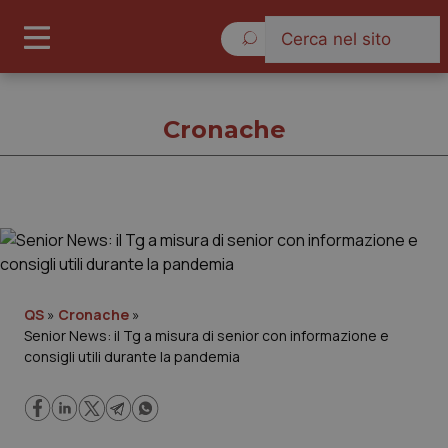
Venerdì 7 Agosto 2026
Cronache
Cronache
Cronache
QS
»
Cronache
»
Senior News: il Tg a misura di senior con informazione e
Governo e Parlamento
consigli utili durante la pandemia
Regioni e Asl
Lavoro e Professioni