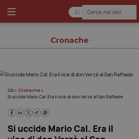
Venerdì 7 Agosto 2026
Cronache
Cronache
Cronache
QS
»
Cronache
»
Si uccide Mario Cal. Era il vice di don Verzè al San Raffaele
Governo e Parlamento
Regioni e Asl
Si uccide Mario Cal. Era il
Lavoro e Professioni