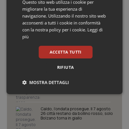
Questo sito web utilizza i cookie per
Salute orale & impianti
Cronache
migliorare la tua esperienza di
navigazione. Utilizzando il nostro sito web
Sangue & coagulazione
acconsenti a tutti i cookie in conformità
Caldo, segnali di lenta ritirata
con la nostra policy per i cookie.
Leggi di
dell’ondata: il 7 agosto restano 26
Tiroide
città da bollino rosso, l’8 scendono a
più
21
Tumore al seno
ACCETTA TUTTI
Consip, al via la prima gara dedicata
alla salute della mammella: accordo
quadro da 48 milioni per tecnologie e
Tumore ovarico
RIFIUTA
Breast Unit
Tumori del Polmone & Testa Collo
AI Act, in vigore gli obblighi di
MOSTRA DETTAGLI
trasparenza: cosa cambia per sanità
e servizi rivolti ai cittadini
Necessari
Statistici
Marketing
Tumori gastrointestinali
Caldo, l’ondata prosegue. Il 7 agosto
Ulcera & Reflusso
26 città restano da bollino rosso, solo
Bolzano torna in giallo
Vaccini