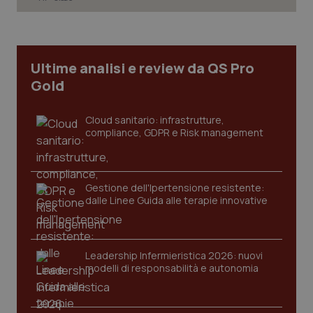
Necessari
Statistici
Marketing
I cookie necessari contribuiscono a rendere fruibile il
sito web abilitandone funzionalità di base quali la
navigazione sulle pagine e l'accesso alle aree
Ultime analisi e review da QS Pro
protette del sito. Il sito web non è in grado di
Gold
funzionare correttamente senza questi cookie.
Nome
Fornitore
/
Dominio
Scaden
Cloud sanitario: infrastrutture,
VISITOR_PRIVACY_METADATA
5 mesi
YouTube
compliance, GDPR e Risk management
settim
.youtube.com
Gestione dell'Ipertensione resistente:
dalle Linee Guida alle terapie innovative
Leadership Infermieristica 2026: nuovi
modelli di responsabilità e autonomia