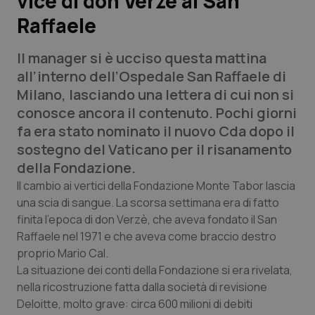
vice di don Verzè al San
Raffaele
Scienza e Farmaci
Il manager si è ucciso questa mattina
Studi e Analisi
all’interno dell’Ospedale San Raffaele di
Milano, lasciando una lettera di cui non si
Lettere al direttore
conosce ancora il contenuto. Pochi giorni
fa era stato nominato il nuovo Cda dopo il
Edizioni Regionali
sostegno del Vaticano per il risanamento
della Fondazione.
QS Pro
Il cambio ai vertici della Fondazione Monte Tabor lascia
una scia di sangue. La scorsa settimana era di fatto
Professionisti Sanitari.AI
finita l’epoca di don Verzè, che aveva fondato il San
Raffaele nel 1971 e che aveva come braccio destro
Abruzzo
QS Pro Gold
proprio Mario Cal.
La situazione dei conti della Fondazione si era rivelata,
QS Club
Newsletter
nella ricostruzione fatta dalla società di revisione
Basilicata
Artrite & artrosi
Deloitte, molto grave: circa 600 milioni di debiti