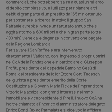
commerciali, che potrebbero salire a quasi un miliardo
Calabria
Asma & BPCO
di debito complessivo, e l’utilizzo per ripianare altri
debiti di gran parte di un prestito da 165 mln ottenuto
Campania
Car-T
per sostenere la ricerca. In attivo il gruppo San
Raffaele avrebbe invece un fatturato annuo che si
Emilia-Romagna
Colesterolo & coronaropatie
aggira intorno ai 600 milioni e che in gran parte (oltre
400 mln) viene dalle degenze in convenzione pagate
Friuli Venezia Giulia
Dermatite Atopica
dalla Regione Lombardia.
Per salvare il San Raffaele era intervenuto
Lazio
Diabete & glucometri
direttamente il Vaticano, con l’ingresso di propri uomini
nel CdA della Fondazione e in particolare di Giuseppe
Profiti, presidente dell’ospedale Bambino Gesù di
Liguria
Disturbi dell’umore
Roma, del presidente dello Ior Ettore Gotti Tedeschi,
del giurista e presidente emerito della Corte
Lombardia
Dolore
Costituzionale Giovanni Maria Flick e dell’imprenditore
Vittorio Malacalza, con grandi interessi nel ramo
Marche
Donna & Salute
immobiliare e vicepresidente di Pirelli. Il nuovo CdA ha
inoltre chiamato all’incarico di amministratore delegato
Molise
Epatiti
Enrico Bondi (ex ad Parmalat) e si dice voglia affidare