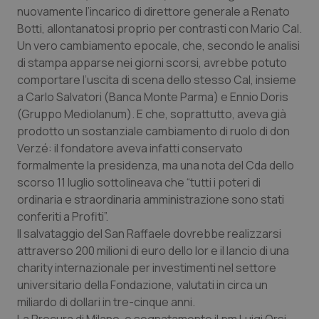
nuovamente l’incarico di direttore generale a Renato
Piemonte
HIV
Botti, allontanatosi proprio per contrasti con Mario Cal.
Un vero cambiamento epocale, che, secondo le analisi
Provincia Autonoma di Bolzano
Infezioni & Febbre
di stampa apparse nei giorni scorsi, avrebbe potuto
comportare l’uscita di scena dello stesso Cal, insieme
a Carlo Salvatori (Banca Monte Parma) e Ennio Doris
Provincia Autonoma di Trento
Ipertensione & Scompenso
(Gruppo Mediolanum). E che, soprattutto, aveva già
prodotto un sostanziale cambiamento di ruolo di don
Puglia
Malattie rare
Verzé: il fondatore aveva infatti conservato
formalmente la presidenza, ma una nota del Cda dello
Sardegna
Malattia di Crohn & Rettocolite Ulcerosa
scorso 11 luglio sottolineava che “tutti i poteri di
ordinaria e straordinaria amministrazione sono stati
Sicilia
Neuroscienze & patologie neurodegenerative
conferiti a Profiti”.
Il salvataggio del San Raffaele dovrebbe realizzarsi
Toscana
Obesità
attraverso 200 milioni di euro dello Ior e il lancio di una
charity internazionale per investimenti nel settore
Umbria
Oftalmologia
universitario della Fondazione, valutati in circa un
miliardo di dollari in tre-cinque anni.