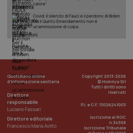
calore”
Covid. Il silenzio di Fauci e il perdono di Biden.
Ma il Quinto Emendamento non è
un’ammissione di colpa
PHPSESSID
Sessio
PHP.net
www.quotidianosanita.it
Quotidiano online
Copyright 2013-2026
d'informazione sanitaria
© Homnya Srl
Tutti i diritti sono
riservati
Direttore
responsabile
P.I. e C.F. 13026241003
Luciano Fassari
Iscrizione al ROC
Direttore editoriale
n.34308
Francesco Maria Avitto
Iscrizione Tribunale