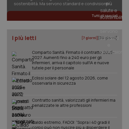
2 gior
sostenibilità. Ma servono standard e condivisione
Tutti gli speciali
_ga
1 anno
Google LLC
mes
.quotidianosanita.it
I più letti
[7 giorni]
[30 giorni]
Comparto Sanità. Firmato il contratto 2025-
2027. Aumenti fino a 240 euro per gli
infermieri, arriva il capitolo sull'IA e nuove
tutele per il personale
Eclissi solare del 12 agosto 2026, come
osservarla in sicurezza
Contratto sanità, valorizzati gli infermieri ma
penalizzate le altre professioni
Caldo estremo, FADOI: “Sopra i 40 gradi il
corpo può non riuscire più a disperdere il