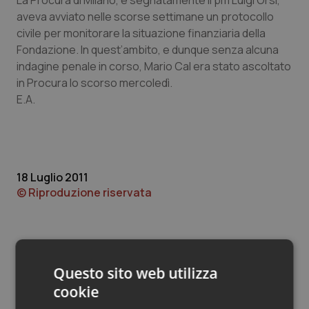
La Procura di Milano, e segnatamente il pm Luigi Orsi,
Valle D’Aosta
Oncodermatologia
aveva avviato nelle scorse settimane un protocollo
civile per monitorare la situazione finanziaria della
Veneto
Oncoematologia
Fondazione. In quest’ambito, e dunque senza alcuna
indagine penale in corso, Mario Cal era stato ascoltato
Oncologia & Nutrizione
in Procura lo scorso mercoledì.
E.A.
Psoriasi & pelle
Quotidiano Cardiologia
18 Luglio 2011
Quotidiano Chirurgia
© Riproduzione riservata
Quotidiano Oncologia
Quotidiano Pediatria
Questo sito web utilizza
Rene & patologie urogenitali
cookie
Potrebbe interessarti in