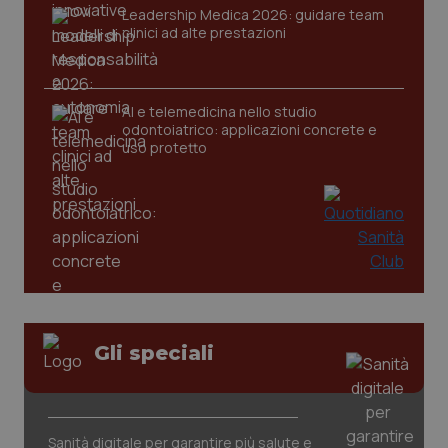
Leadership Medica 2026: guidare team
clinici ad alte prestazioni
CookieScriptConsent
5 mesi
CookieScript
settim
www.quotidianosanita.it
AI e telemedicina nello studio
odontoiatrico: applicazioni concrete e
uso protetto
tracking-sites-ironfish-
www.quotidianosanita.it
4
tracking-enable
settim
2 gior
Gli speciali
tracking-sites-ironfish-
www.quotidianosanita.it
4
session-id
settim
Sanità digitale per garantire più salute e