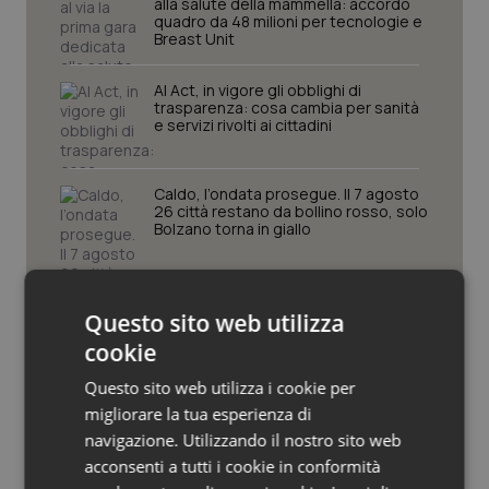
alla salute della mammella: accordo
quadro da 48 milioni per tecnologie e
Piemonte
HIV
Breast Unit
AI Act, in vigore gli obblighi di
Provincia Autonoma di Bolzano
Infezioni & Febbre
trasparenza: cosa cambia per sanità
e servizi rivolti ai cittadini
Provincia Autonoma di Trento
Ipertensione & Scompenso
Caldo, l’ondata prosegue. Il 7 agosto
Puglia
Malattie rare
26 città restano da bollino rosso, solo
Bolzano torna in giallo
Sardegna
Malattia di Crohn & Rettocolite Ulcerosa
Questo sito web utilizza
Sicilia
Neuroscienze & patologie neurodegenerative
cookie
Ultime analisi e review da QS Pro
Toscana
Obesità
Questo sito web utilizza i cookie per
Gold
migliorare la tua esperienza di
Umbria
Oftalmologia
navigazione. Utilizzando il nostro sito web
Cloud sanitario: infrastrutture,
acconsenti a tutti i cookie in conformità
compliance, GDPR e Risk management