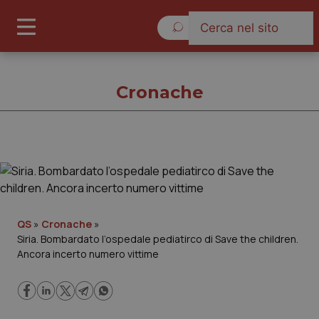
Giovedì 6 Agosto 2026
Cronache
Cronache
Cronache
QS
»
Cronache
»
Siria. Bombardato l’ospedale pediatirco di Save the children.
Governo e Parlamento
Ancora incerto numero vittime
Regioni e Asl
Lavoro e Professioni