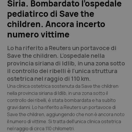
Siria. Bombardato l’ospedale
pediatirco di Save the
Scienza e Farmaci
children. Ancora incerto
Studi e Analisi
numero vittime
Lettere al direttore
Lo ha riferito a
Reuters
un portavoce di
Save the children. L'ospedale nella
Edizioni Regionali
provincia siriana di Idlib, in una zona sotto
il controllo dei ribelli è l'unica struttura
QS Pro
ostetrica nel raggio di 110 km.
Una clinica ostetrica sostenuta da Save the children
Professionisti Sanitari.AI
nella provincia siriana di Idlib, in una zona sotto il
controllo dei ribelli, è stata bombardata e ha subìto
Abruzzo
QS Pro Gold
gravi danni. Lo ha riferito a
Reuters
un portavoce di
Save the children, aggiungendo che non è ancora noto
QS Club
Newsletter
Basilicata
Artrite & artrosi
il numero di vittime. Si tratta dell'unica clinica ostetrica
nel raggio di circa 110 chilometri.