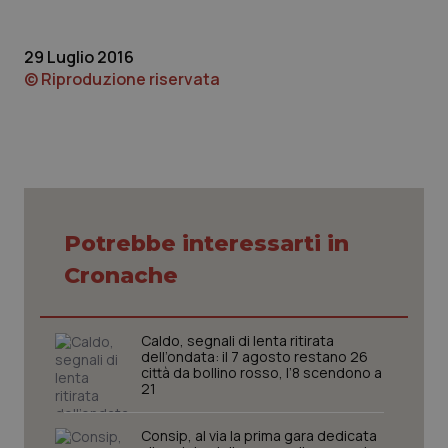
Calabria
Asma & BPCO
29 Luglio 2016
Campania
Car-T
© Riproduzione riservata
Emilia-Romagna
Colesterolo & coronaropatie
Friuli Venezia Giulia
Dermatite Atopica
Lazio
Diabete & glucometri
Potrebbe interessarti in
Cronache
Liguria
Disturbi dell’umore
Lombardia
Dolore
Caldo, segnali di lenta ritirata
dell’ondata: il 7 agosto restano 26
città da bollino rosso, l’8 scendono a
Marche
Donna & Salute
21
Molise
Epatiti
Consip, al via la prima gara dedicata