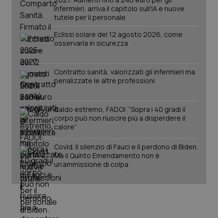
infermieri, arriva il capitolo sull'IA e nuove
tutele per il personale
Eclissi solare del 12 agosto 2026, come
osservarla in sicurezza
Contratto sanità, valorizzati gli infermieri ma
penalizzate le altre professioni
tracking-sites-ironfish-
www.quotidianosanita.it
4
Caldo estremo, FADOI: “Sopra i 40 gradi il
tracking-enable
settim
2 gior
corpo può non riuscire più a disperdere il
calore”
Covid. Il silenzio di Fauci e il perdono di Biden.
Ma il Quinto Emendamento non è
tracking-sites-ironfish-
www.quotidianosanita.it
4
un’ammissione di colpa
session-id
settim
2 gior
_ga
1 anno
Google LLC