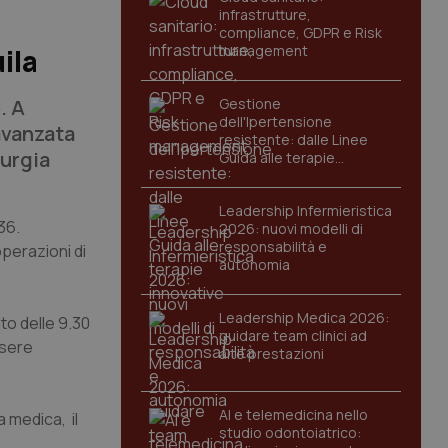
infrastrutture,
compliance, GDPR e Risk
management
ila
. A
Gestione
dell'Ipertensione
avanzata
resistente: dalle Linee
rurgia
Guida alle terapie
innovative
Leadership Infermieristica
36.
2026: nuovi modelli di
responsabilità e
operazioni di
autonomia
Leadership Medica 2026:
ato delle 9.30
guidare team clinici ad
ssere
alte prestazioni
AI e telemedicina nello
a medica, il
studio odontoiatrico: