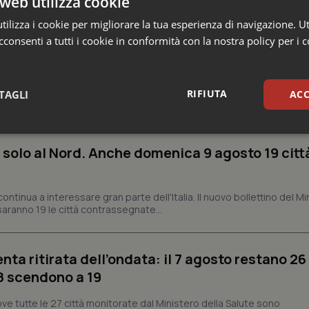
web utilizza cookie
ilizza i cookie per migliorare la tua esperienza di navigazione. Ut
consenti a tutti i cookie in conformità con la nostra policy per i 
RIFIUTA
TAGLI
ACC
sari
Statistici
Mar
 solo al Nord. Anche domenica 9 agosto 19 citt
ontinua a interessare gran parte dell'Italia. Il nuovo bollettino del Mi
aranno 19 le città contrassegnate...
Necessari
Statistici
Marketing
enta ritirata dell’ondata: il 7 agosto restano 26
tribuiscono a rendere fruibile il sito web abilitandone funzionalità di base quali la nav
protette del sito. Il sito web non è in grado di funzionare correttamente senza questi coo
’8 scendono a 19
Fornitore
/
Dominio
Scadenza
Descrizione
ve tutte le 27 città monitorate dal Ministero della Salute sono