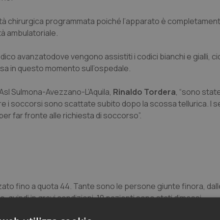
tività chirurgica programmata poiché l’apparato è completamen
tà ambulatoriale.
co avanzatodove vengono assistiti i codici bianchi e gialli, cio
versa in questo momento sull’ospedale.
lla Asl Sulmona-Avezzano-L’Aquila,
Rinaldo Tordera
, “sono sta
 i soccorsi sono scattate subito dopo la scossa tellurica. I se
er far fronte alle richiesta di soccorso”.
nzato fino a quota 44. Tante sono le persone giunte finora, dalle
, quindi in gravi condizioni. 10 pazienti sono stati dimessi.