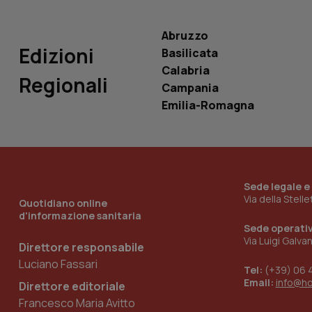
Abruzzo
Edizioni
Basilicata
Calabria
Regionali
_ga_KM60CM4NPH
Campania
Emilia-Romagna
Nome
Nome
VISITOR_INFO1_LIV
_ga_0VMQEQKQ1N
Sede legale e
Via della Stell
Quotidiano online
d'informazione sanitaria
__Secure-YNID
Sede operati
Via Luigi Galva
Direttore responsabile
Luciano Fassari
Tel:
(+39) 06 
Email:
info@h
Direttore editoriale
YSC
Francesco Maria Avitto