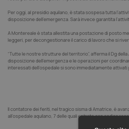
Per oggi, al presidio aquilano, è stata sospesa tutta l’at
disposizione dell’emergenza. Sarà invece garantita l’attivi
A Montereale è stata allestita una postazione di posto medi
leggeri, per decongestionare il carico di lavoro che si ri
“Tutte le nostre strutture del territorio”, afferma il Dg de
disposizione dell’emergenza e le operazioni per coordinare
interessati dell’ospedale si sono immediatamente attivati p
Il contatore dei feriti, nel tragico sisma di Amatrice, è ava
all’ospedale aquilano, 7 delle quali entrate con codice rosso