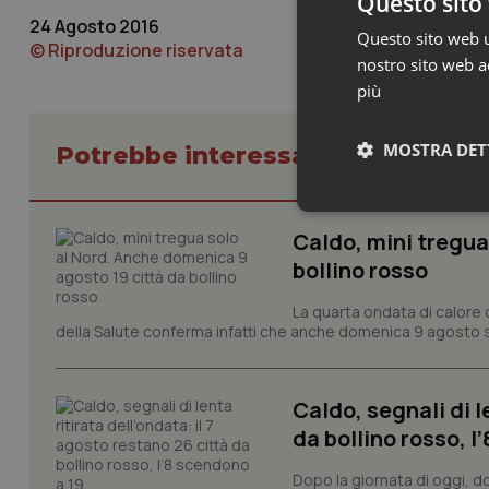
Questo sito 
24 Agosto 2016
Questo sito web ut
© Riproduzione riservata
nostro sito web ac
più
MOSTRA DET
Potrebbe interessarti in Abruzzo
Neces
Caldo, mini tregua
bollino rosso
La quarta ondata di calore c
della Salute conferma infatti che anche domenica 9 agosto s
Caldo, segnali di l
I cookie necessari con
e l'accesso alle aree 
da bollino rosso, l
Nome
Dopo la giornata di oggi, do