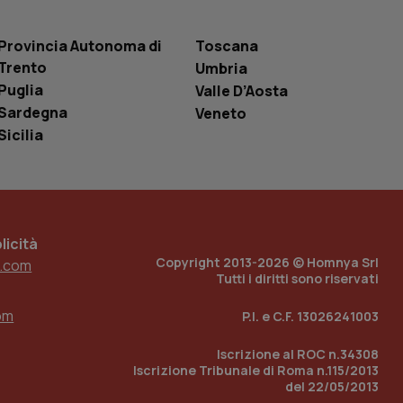
entificatore
le variabili di
è un numero
Provincia Autonoma di
Toscana
o in cui viene
r il sito, ma un
Trento
Umbria
tato di accesso per
Puglia
Valle D’Aosta
a Google Analytics
Sardegna
Veneto
sione.
Sicilia
 tenere traccia
i Youtube incorporati
tics per mantenere
tore del sito web sta
icità
ell'interfaccia di
Copyright 2013-2026 © Homnya Srl
.com
Tutti i diritti sono riservati
 tenere traccia
i Youtube incorporati
om
P.I. e C.F. 13026241003
tore del sito web sta
ell'interfaccia di
Iscrizione al ROC n.34308
 tenere traccia
Iscrizione Tribunale di Roma n.115/2013
del 22/05/2013