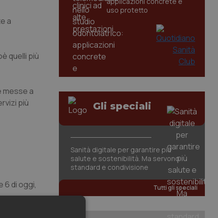
applicazioni concrete e
uso protetto
te a
è quelli più
te messe a
rvizi più
Gli speciali
Sanità digitale per garantire più
salute e sostenibilità. Ma servono
standard e condivisione
 6 di oggi,
Tutti gli speciali