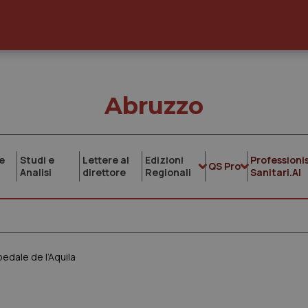
Abruzzo
e
Studi e
Lettere al
Edizioni
Professionis
QS Pro
Analisi
direttore
Regionali
Sanitari.AI
pedale de l’Aquila