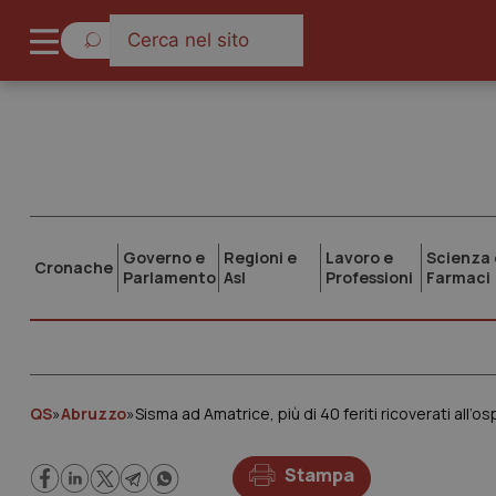
Governo e
Regioni e
Lavoro e
Scienza 
Cronache
Parlamento
Asl
Professioni
Farmaci
QS
»
Abruzzo
»
Sisma ad Amatrice, più di 40 feriti ricoverati all’os
Stampa