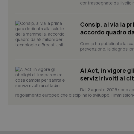
VISITOR_PRIVACY_
contrassegnate dal livello m
Consip, al via la 
CookieScriptConse
accordo quadro da 
Consip ha pubblicato la sua 
prevenzione, la diagnosi pre
tracking-sites-ironf
tracking-enable
AI Act, in vigore g
tracking-sites-ironf
servizi rivolti ai ci
session-id
Dal 2 agosto 2026 sono applic
_ga
regolamento europeo che disciplina lo sviluppo, l’immissione s
PHPSESSID