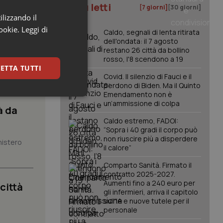
I più letti
[7 giorni]
[30 giorni]
ilizzando il
cookie.
Leggi di
Caldo, segnali di lenta ritirata
dell'ondata: il 7 agosto
restano 26 città da bollino
rosso, l'8 scendono a 19
ETTA TUTTI
Covid. Il silenzio di Fauci e il
perdono di Biden. Ma il Quinto
Emendamento non è
keting
un’ammissione di colpa
à da
Caldo estremo, FADOI:
“Sopra i 40 gradi il corpo può
non riuscire più a disperdere
nistero
il calore”
Comparto Sanità. Firmato il
contratto 2025-2027.
Aumenti fino a 240 euro per
 città
igazione sulle pagine
gli infermieri, arriva il capitolo
kie.
sull'IA e nuove tutele per il
personale