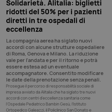
Solidarietà. Alitalia: biglietti
ridotti del 50% per i pazienti
Scienza e Farmaci
diretti in tre ospedali di
Studi e Analisi
eccellenza
Lettere al direttore
La compagnia aerea ha siglato nuovi
accordi con alcune strutture ospedaliere
Edizioni Regionali
di Roma, Genova e Milano. La riduzione
vale per l'andata e per il ritorno e potrà
QS Pro
essere estesa ad un eventuale
accompagnatore. Consentito modificare
Professionisti Sanitari.AI
le date della prenotazione senza penali.
Prosegue il percorso di responsabilità sociale di
Abruzzo
QS Pro Gold
impresa avviato da Alitalia che ha siglato tre nuovi
accordi con centri d’eccellenza sanitaria come
QS Club
Newsletter
Basilicata
Artrite & artrosi
l’Ospedale Pediatrico Bambin Gesù, l'Istituto
Ortopedico Galeazzi, il Policlinico San Donato e