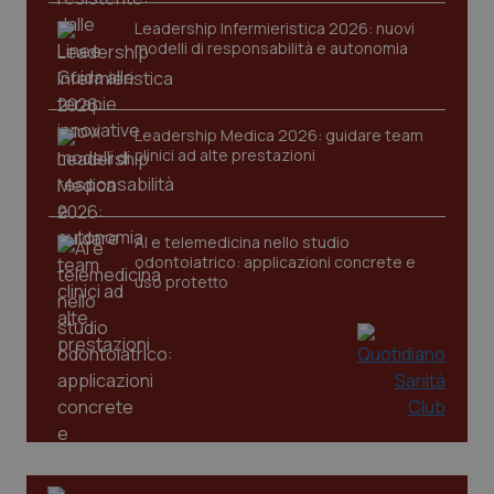
VISITOR_PRIVACY_METADATA
5 mesi
YouTube
Leadership Infermieristica 2026: nuovi
settim
.youtube.com
modelli di responsabilità e autonomia
Leadership Medica 2026: guidare team
clinici ad alte prestazioni
AI e telemedicina nello studio
odontoiatrico: applicazioni concrete e
uso protetto
CookieScriptConsent
5 mesi
CookieScript
settim
www.quotidianosanita.it