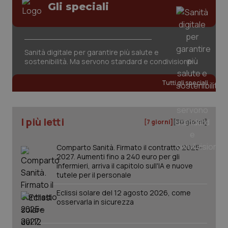
Gli speciali
Sanità digitale per garantire più salute e
sostenibilità. Ma servono standard e condivisione
tracking-sites-ironfish-
www.quotidianosanita.it
4
tracking-enable
settim
Tutti gli speciali
2 gior
I più letti
[7 giorni]
[30 giorni]
tracking-sites-ironfish-
www.quotidianosanita.it
4
session-id
settim
2 gior
Comparto Sanità. Firmato il contratto 2025-
2027. Aumenti fino a 240 euro per gli
infermieri, arriva il capitolo sull'IA e nuove
tutele per il personale
_ga
1 anno
Google LLC
Eclissi solare del 12 agosto 2026, come
mes
.quotidianosanita.it
osservarla in sicurezza