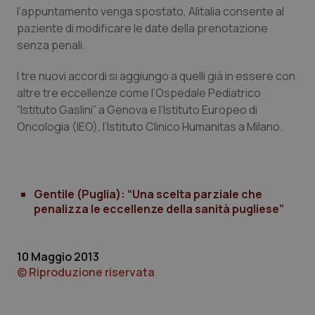
l’appuntamento venga spostato, Alitalia consente al
Piemonte
HIV
paziente di modificare le date della prenotazione
senza penali.
Provincia Autonoma di Bolzano
Infezioni & Febbre
I tre nuovi accordi si aggiungo a quelli già in essere con
altre tre eccellenze come l’Ospedale Pediatrico
Provincia Autonoma di Trento
Ipertensione & Scompenso
“Istituto Gaslini” a Genova e l’Istituto Europeo di
Oncologia (IEO), l’Istituto Clinico Humanitas a Milano.
Puglia
Malattie rare
Sardegna
Malattia di Crohn & Rettocolite Ulcerosa
Gentile (Puglia): “Una scelta parziale che
Sicilia
Neuroscienze & patologie neurodegenerative
penalizza le eccellenze della sanità pugliese”
Toscana
Obesità
10 Maggio 2013
© Riproduzione riservata
Umbria
Oftalmologia