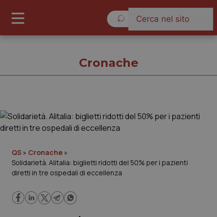
Giovedì 6 Agosto 2026
Cronache
Cronache
Cronache
QS
»
Cronache
»
Solidarietà. Alitalia: biglietti ridotti del 50% per i pazienti
Governo e Parlamento
diretti in tre ospedali di eccellenza
Regioni e Asl
Lavoro e Professioni