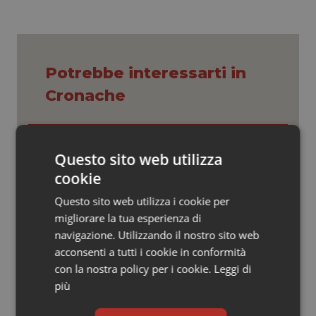
Valle D’Aosta
Oncodermatologia
Veneto
Oncoematologia
Potrebbe interessarti in
Oncologia & Nutrizione
Cronache
Psoriasi & pelle
Caldo, segnali di lenta ritirata
Quotidiano Cardiologia
dell’ondata: il 7 agosto restano 26
Questo sito web utilizza
città da bollino rosso, l’8 scendono a
cookie
21
Quotidiano Chirurgia
Questo sito web utilizza i cookie per
Consip, al via la prima gara dedicata
migliorare la tua esperienza di
alla salute della mammella: accordo
Quotidiano Oncologia
quadro da 48 milioni per tecnologie e
navigazione. Utilizzando il nostro sito web
Breast Unit
acconsenti a tutti i cookie in conformità
Quotidiano Pediatria
con la nostra policy per i cookie.
Leggi di
AI Act, in vigore gli obblighi di
più
trasparenza: cosa cambia per sanità
Rene & patologie urogenitali
e servizi rivolti ai cittadini