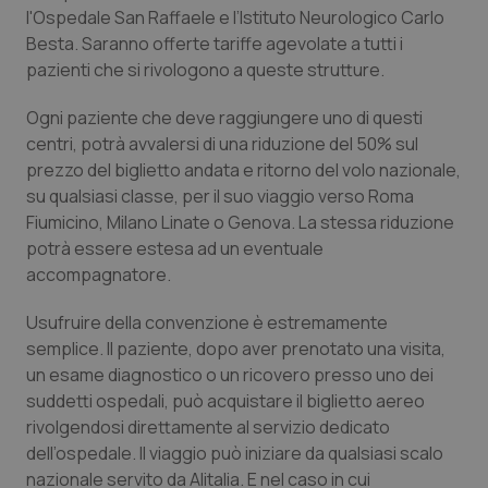
Calabria
Asma & BPCO
l'Ospedale San Raffaele e l’Istituto Neurologico Carlo
Besta. Saranno offerte tariffe agevolate a tutti i
pazienti che si rivologono a queste strutture.
Campania
Car-T
Ogni paziente che deve raggiungere uno di questi
Emilia-Romagna
Colesterolo & coronaropatie
centri, potrà avvalersi di una riduzione del 50% sul
prezzo del biglietto andata e ritorno del volo nazionale,
Friuli Venezia Giulia
Dermatite Atopica
su qualsiasi classe, per il suo viaggio verso Roma
Fiumicino, Milano Linate o Genova. La stessa riduzione
Lazio
Diabete & glucometri
potrà essere estesa ad un eventuale
accompagnatore.
Liguria
Disturbi dell’umore
Usufruire della convenzione è estremamente
semplice. Il paziente, dopo aver prenotato una visita,
Lombardia
Dolore
un esame diagnostico o un ricovero presso uno dei
suddetti ospedali, può acquistare il biglietto aereo
Marche
Donna & Salute
rivolgendosi direttamente al servizio dedicato
dell’ospedale. Il viaggio può iniziare da qualsiasi scalo
Molise
Epatiti
nazionale servito da Alitalia. E nel caso in cui