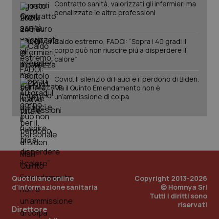
Contratto sanità, valorizzati gli infermieri ma
penalizzate le altre professioni
Caldo estremo, FADOI: “Sopra i 40 gradi il
corpo può non riuscire più a disperdere il
calore”
Covid. Il silenzio di Fauci e il perdono di Biden.
Ma il Quinto Emendamento non è
un’ammissione di colpa
Quotidiano online
Copyright 2013-2026
d'informazione sanitaria
© Homnya Srl
Tutti i diritti sono
riservati
PHPSESSID
Sessio
PHP.net
Direttore
www.quotidianosanita.it