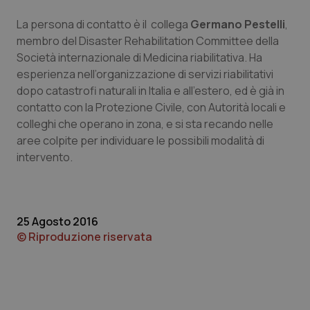
Piemonte
HIV
La persona di contatto è il collega
Germano Pestelli
,
membro del Disaster Rehabilitation Committee della
Società internazionale di Medicina riabilitativa. Ha
Provincia Autonoma di Bolzano
Infezioni & Febbre
esperienza nell’organizzazione di servizi riabilitativi
dopo catastrofi naturali in Italia e all’estero, ed è già in
Provincia Autonoma di Trento
Ipertensione & Scompenso
contatto con la Protezione Civile, con Autorità locali e
colleghi che operano in zona, e si sta recando nelle
Puglia
Malattie rare
aree colpite per individuare le possibili modalità di
intervento.
Sardegna
Malattia di Crohn & Rettocolite Ulcerosa
Sicilia
Neuroscienze & patologie neurodegenerative
25 Agosto 2016
© Riproduzione riservata
Toscana
Obesità
Umbria
Oftalmologia