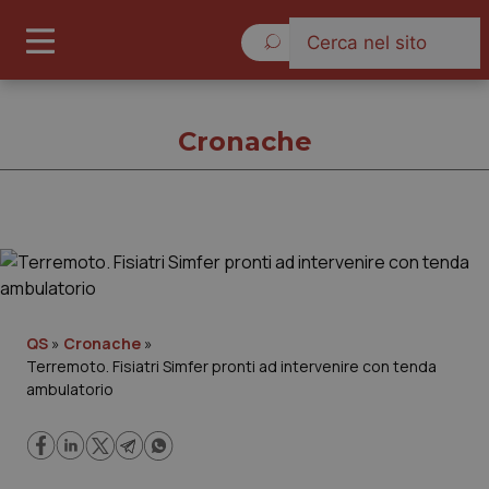
Sabato 8 Agosto 2026
Cronache
Cronache
Cronache
QS
»
Cronache
»
Terremoto. Fisiatri Simfer pronti ad intervenire con tenda
Governo e Parlamento
ambulatorio
Regioni e Asl
Lavoro e Professioni