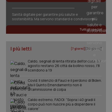
Sanità digitale per garantire più salute e
sostenibilità. Ma servono standard e condivisione
Tutti gli speciali
tracking-sites-ironfish-
www.quotidianosanita.it
4
tracking-enable
settim
2 gior
I più letti
[7 giorni]
[30 giorni]
tracking-sites-ironfish-
www.quotidianosanita.it
4
Caldo, segnali di lenta ritirata dell'ondata: il 7
session-id
settim
2 gior
agosto restano 26 città da bollino rosso, l'8
scendono a 19
Covid. Il silenzio di Fauci e il perdono di Biden.
Ma il Quinto Emendamento non è
_ga
1 anno
Google LLC
un’ammissione di colpa
mes
.quotidianosanita.it
Caldo estremo, FADOI: “Sopra i 40 gradi il
corpo può non riuscire più a disperdere il
calore”