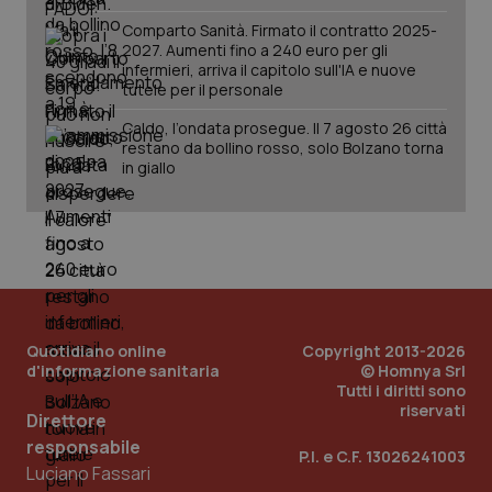
Comparto Sanità. Firmato il contratto 2025-
2027. Aumenti fino a 240 euro per gli
infermieri, arriva il capitolo sull'IA e nuove
tutele per il personale
Caldo, l’ondata prosegue. Il 7 agosto 26 città
restano da bollino rosso, solo Bolzano torna
in giallo
Quotidiano online
Copyright 2013-2026
d'informazione sanitaria
© Homnya Srl
Tutti i diritti sono
riservati
Direttore
PHPSESSID
Sessio
PHP.net
responsabile
P.I. e C.F. 13026241003
www.quotidianosanita.it
Luciano Fassari