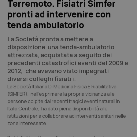
Terremoto. Fisiatri Simfer
pronti ad intervenire con
Scienza e Farmaci
tenda ambulatorio
Studi e Analisi
La Società pronta a mettere a
Lettere al direttore
disposizione una tenda-ambulatorio
attrezzata, acquistata a seguito dei
Edizioni Regionali
precedenti catastrofici eventi del 2009 e
2012, che avevano visto impegnati
QS Pro
diversi colleghi fisiatri.
La Società Italiana Di Medicina Fisica E Riabilitativa
Professionisti Sanitari.AI
(SIMFER), nell’esprimere la propria vicinanza alle
persone colpite dai recenti tragici eventi naturali in
Italia Centrale, ha dato piena disponibilità alle
Abruzzo
QS Pro Gold
istituzioni per a collaborare ad interventi sanitari nelle
zone interessate.
QS Club
Newsletter
Basilicata
Artrite & artrosi