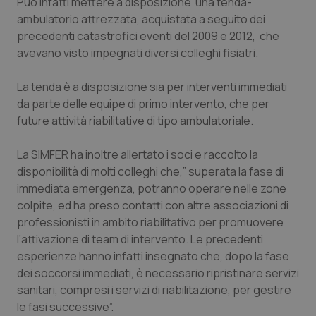
Può infatti mettere a disposizione una tenda-
Calabria
Asma & BPCO
ambulatorio attrezzata, acquistata a seguito dei
precedenti catastrofici eventi del 2009 e 2012, che
Campania
Car-T
avevano visto impegnati diversi colleghi fisiatri.
Emilia-Romagna
Colesterolo & coronaropatie
La tenda è a disposizione sia per interventi immediati
da parte delle equipe di primo intervento, che per
Friuli Venezia Giulia
Dermatite Atopica
future attività riabilitative di tipo ambulatoriale.
La SIMFER ha inoltre allertato i soci e raccolto la
Lazio
Diabete & glucometri
disponibilità di molti colleghi che,” superata la fase di
immediata emergenza, potranno operare nelle zone
Liguria
Disturbi dell’umore
colpite, ed ha preso contatti con altre associazioni di
professionisti in ambito riabilitativo per promuovere
Lombardia
Dolore
l’attivazione di team di intervento. Le precedenti
esperienze hanno infatti insegnato che, dopo la fase
Marche
Donna & Salute
dei soccorsi immediati, è necessario ripristinare servizi
sanitari, compresi i servizi di riabilitazione, per gestire
Molise
Epatiti
le fasi successive”.