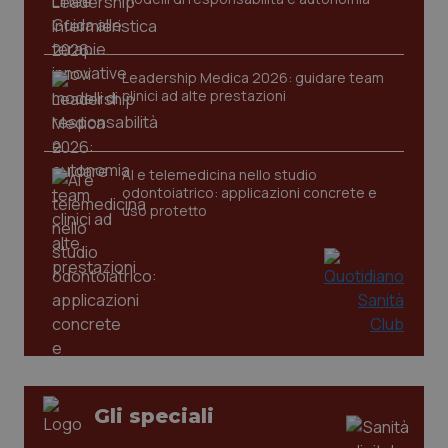
settim
.youtube.com
Leadership Medica 2026: guidare team
clinici ad alte prestazioni
AI e telemedicina nello studio
odontoiatrico: applicazioni concrete e
uso protetto
CookieScriptConsent
5 mesi
CookieScript
settim
www.quotidianosanita.it
Gli speciali