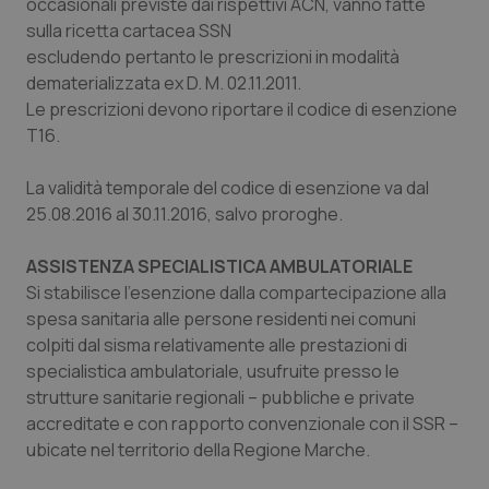
occasionali previste dai rispettivi ACN, vanno fatte
sulla ricetta cartacea SSN ­
Piemonte
HIV
escludendo pertanto le prescrizioni in modalità
dematerializzata ex D. M. 02.11.2011.
Provincia Autonoma di Bolzano
Infezioni & Febbre
Le prescrizioni devono riportare il codice di esenzione
T16.
Provincia Autonoma di Trento
Ipertensione & Scompenso
La validità temporale del codice di esenzione va dal
Puglia
Malattie rare
25.08.2016 al 30.11.2016, salvo proroghe.
Sardegna
Malattia di Crohn & Rettocolite Ulcerosa
ASSISTENZA SPECIALISTICA AMBULATORIALE
Si stabilisce l'esenzione dalla compartecipazione alla
spesa sanitaria alle persone residenti nei comuni
Sicilia
Neuroscienze & patologie neurodegenerative
colpiti dal sisma relativamente alle prestazioni di
specialistica ambulatoriale, usufruite presso le
Toscana
Obesità
strutture sanitarie regionali – pubbliche e private
accreditate e con rapporto convenzionale con il SSR –
Umbria
Oftalmologia
ubicate nel territorio della Regione Marche.