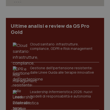
CookieScriptConsent
5 mesi
CookieScript
settim
www.quotidianosanita.it
Ultime analisi e review da QS Pro
Gold
Cloud sanitario: infrastrutture,
compliance, GDPR e Risk management
Gestione dell'Ipertensione resistente:
dalle Linee Guida alle terapie innovative
tracking-sites-ironfish-
www.quotidianosanita.it
4
tracking-enable
settim
2 gior
Leadership Infermieristica 2026: nuovi
modelli di responsabilità e autonomia
tracking-sites-ironfish-
www.quotidianosanita.it
4
session-id
settim