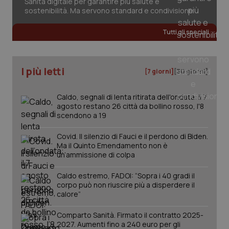
Sanità digitale per garantire più salute e
sostenibilità. Ma servono standard e condivisione
Tutti gli speciali
I più letti
[7 giorni]
[30 giorni]
PHPSESSID
Sessio
PHP.net
www.quotidianosanita.it
Caldo, segnali di lenta ritirata dell'ondata: il 7
agosto restano 26 città da bollino rosso, l'8
scendono a 19
Covid. Il silenzio di Fauci e il perdono di Biden.
Ma il Quinto Emendamento non è
un’ammissione di colpa
Caldo estremo, FADOI: “Sopra i 40 gradi il
corpo può non riuscire più a disperdere il
calore”
Comparto Sanità. Firmato il contratto 2025-
2027. Aumenti fino a 240 euro per gli