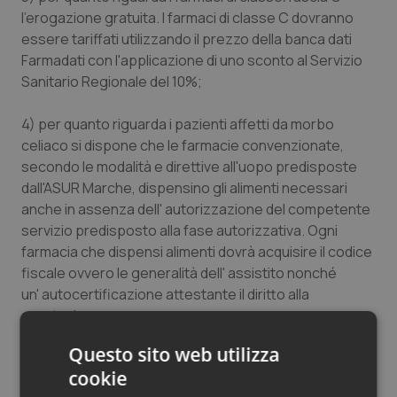
l'erogazione gratuita. I farmaci di classe C dovranno
Salute orale & impianti
essere tariffati utilizzando il prezzo della banca dati
Farmadati con l'applicazione di uno sconto al Servizio
Sangue & coagulazione
Sanitario Regionale del 10%;
Tiroide
4) per quanto riguarda i pazienti affetti da morbo
celiaco si dispone che le farmacie convenzionate,
Tumore al seno
secondo le modalità e direttive all'uopo predisposte
dall'ASUR Marche, dispensino gli alimenti necessari
Tumore ovarico
anche in assenza dell' autorizzazione del competente
servizio predisposto alla fase autorizzativa. Ogni
Tumori del Polmone & Testa Collo
farmacia che dispensi alimenti dovrà acquisire il codice
fiscale ovvero le generalità dell' assistito nonché
un' autocertificazione attestante il diritto alla
Tumori gastrointestinali
prestazione;
Ulcera & Reflusso
Questo sito web utilizza
5) si precisa che per quanto riguarda i farmaci di
cookie
classe/fascia A, A/PHT e C, dispensati dalle farmacie
Vaccini