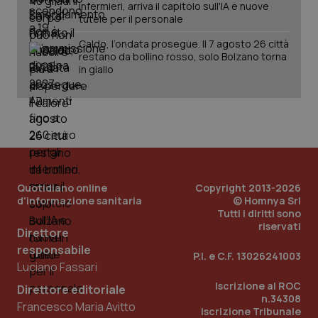
infermieri, arriva il capitolo sull'IA e nuove
tutele per il personale
Caldo, l’ondata prosegue. Il 7 agosto 26 città
_ga_KM60CM4NPH
.quotidianosanita.it
1 anno
restano da bollino rosso, solo Bolzano torna
mes
in giallo
Fornitore
/
Quotidiano online
Copyright 2013-2026
Nome
Scadenza
Descrizion
Dominio
d'informazione sanitaria
© Homnya Srl
Nome
Fornitore
/
Dominio
Scadenza
Des
Tutti i diritti sono
_ga_0VMQEQKQ1N
.quotidianosanita.it
1 anno 1
Questo
mese
riservati
cookie
VISITOR_INFO1_LIVE
5 mesi 4
Que
Google LLC
Direttore
viene
settimane
imp
.youtube.com
utilizzato
You
responsabile
P.I. e C.F. 13026241003
da Google
ten
Luciano Fassari
Analytics
pre
per
del
Iscrizione al ROC
mantener
vid
Direttore editoriale
lo stato
inco
n.34308
Francesco Maria Avitto
della
può
Iscrizione Tribunale
sessione.
det