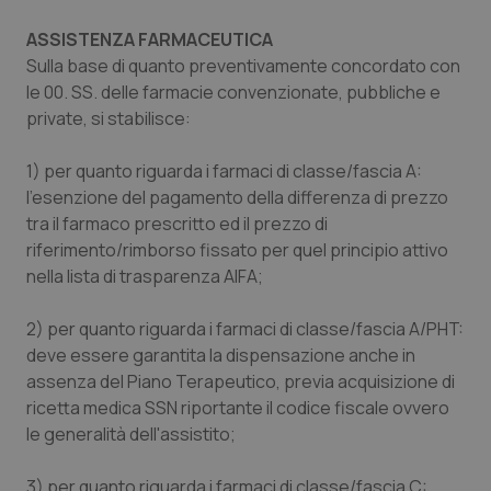
Valle D’Aosta
Oncodermatologia
ASSISTENZA FARMACEUTICA
Veneto
Oncoematologia
Sulla base di quanto preventivamente concordato con
le 00. SS. delle farmacie convenzionate, pubbliche e
Oncologia & Nutrizione
private, si stabilisce:
1) per quanto riguarda i farmaci di classe/fascia A:
Psoriasi & pelle
l'esenzione del pagamento della differenza di prezzo
tra il farmaco prescritto ed il prezzo di
Quotidiano Cardiologia
riferimento/rimborso fissato per quel principio attivo
nella lista di trasparenza AIFA;
Quotidiano Chirurgia
2) per quanto riguarda i farmaci di classe/fascia A/PHT:
Quotidiano Oncologia
deve essere garantita la dispensazione anche in
assenza del Piano Terapeutico, previa acquisizione di
Quotidiano Pediatria
ricetta medica SSN riportante il codice fiscale ovvero
le generalità dell'assistito;
Rene & patologie urogenitali
3) per quanto riguarda i farmaci di classe/fascia C: