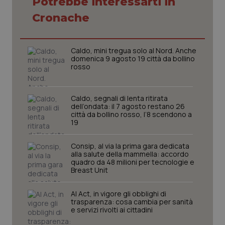
Potrebbe interessarti in
Necessari
Statistici
Marketing
Cronache
I cookie necessari contribuiscono a rendere fruibile il
sito web abilitandone funzionalità di base quali la
navigazione sulle pagine e l'accesso alle aree
Caldo, mini tregua solo al Nord. Anche
protette del sito. Il sito web non è in grado di
domenica 9 agosto 19 città da bollino
funzionare correttamente senza questi cookie.
rosso
Nome
Fornitore
/
Dominio
Scaden
VISITOR_PRIVACY_METADATA
5 mesi
YouTube
Caldo, segnali di lenta ritirata
settim
.youtube.com
dell’ondata: il 7 agosto restano 26
città da bollino rosso, l’8 scendono a
19
Consip, al via la prima gara dedicata
alla salute della mammella: accordo
quadro da 48 milioni per tecnologie e
Breast Unit
AI Act, in vigore gli obblighi di
trasparenza: cosa cambia per sanità
e servizi rivolti ai cittadini