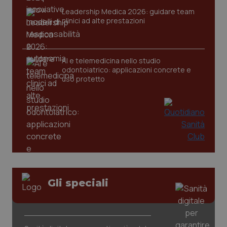
2 gior
Leadership Medica 2026: guidare team
clinici ad alte prestazioni
_ga
1 anno
Google LLC
mes
.quotidianosanita.it
AI e telemedicina nello studio
odontoiatrico: applicazioni concrete e
uso protetto
Gli speciali