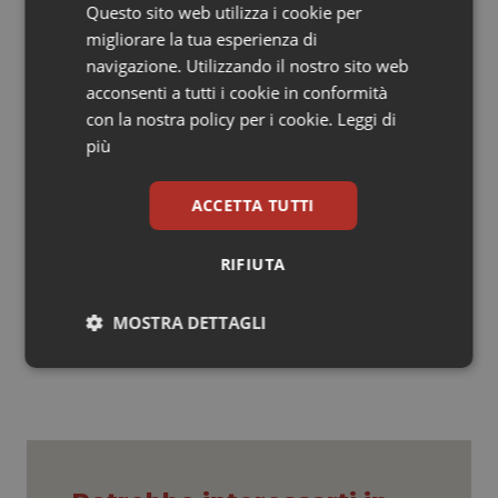
convenzionate pubbliche e private, le ricette SSN
Questo sito web utilizza i cookie per
dovranno riportare il codice di esenzione T16.
migliorare la tua esperienza di
navigazione. Utilizzando il nostro sito web
Le farmacie rese inagibili possono trasferirsi
acconsenti a tutti i cookie in conformità
temporaneamente, previa comunicazione al Sindaco
con la nostra policy per i cookie.
Leggi di
ed all' ASUR Marche, in locali vicini alla sede o in
più
container. In entrambi i casi devono essere garantiti
adeguati criteri di dotazione e di sicurezza nella
ACCETTA TUTTI
dispensazione dei farmaci.
RIFIUTA
28 Agosto 2016
© Riproduzione riservata
MOSTRA DETTAGLI
Necessari
Statistici
Marketing