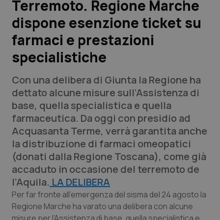
Terremoto. Regione Marche
dispone esenzione ticket su
Scienza e Farmaci
farmaci e prestazioni
Studi e Analisi
specialistiche
Lettere al direttore
Con una delibera di Giunta la Regione ha
dettato alcune misure sull’Assistenza di
Edizioni Regionali
base, quella specialistica e quella
farmaceutica. Da oggi con presidio ad
QS Pro
Acquasanta Terme, verrà garantita anche
la distribuzione di farmaci omeopatici
Professionisti Sanitari.AI
(donati dalla Regione Toscana), come già
accaduto in occasione del terremoto de
Abruzzo
QS Pro Gold
l’Aquila.
LA DELIBERA
Per far fronte all’emergenza del sisma del 24 agosto la
QS Club
Newsletter
Basilicata
Artrite & artrosi
Regione Marche ha varato una delibera con alcune
misure per l’Assistenza di base, quella specialistica e