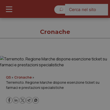
Sabato 8 Agosto 2026
Cronache
Cronache
Cronache
QS
»
Cronache
»
Terremoto. Regione Marche dispone esenzione ticket su
Governo e Parlamento
farmaci e prestazioni specialistiche
Regioni e Asl
Lavoro e Professioni