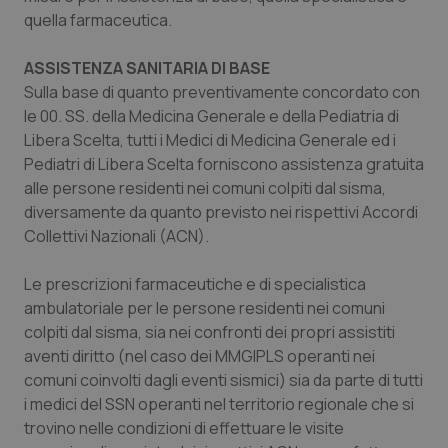
Calabria
Asma & BPCO
quella farmaceutica.
Campania
Car-T
ASSISTENZA SANITARIA DI BASE
Sulla base di quanto preventivamente concordato con
le 00. SS. della Medicina Generale e della Pediatria di
Emilia-Romagna
Colesterolo & coronaropatie
Libera Scelta, tutti i Medici di Medicina Generale ed i
Pediatri di Libera Scelta forniscono assistenza gratuita
Friuli Venezia Giulia
Dermatite Atopica
alle persone residenti nei comuni colpiti dal sisma,
diversamente da quanto previsto nei rispettivi Accordi
Lazio
Diabete & glucometri
Collettivi Nazionali (ACN).
Liguria
Disturbi dell’umore
Le prescrizioni farmaceutiche e di specialistica
ambulatoriale per le persone residenti nei comuni
Lombardia
Dolore
colpiti dal sisma, sia nei confronti dei propri assistiti
aventi diritto (nel caso dei MMGIPLS operanti nei
Marche
Donna & Salute
comuni coinvolti dagli eventi sismici) sia da parte di tutti
i medici del SSN operanti nel territorio regionale che si
trovino nelle condizioni di effettuare le visite
Molise
Epatiti