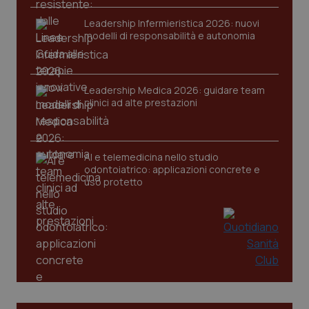
Leadership Infermieristica 2026: nuovi
modelli di responsabilità e autonomia
CookieScriptConsent
5 mesi
CookieScript
Leadership Medica 2026: guidare team
settim
www.quotidianosanita.it
clinici ad alte prestazioni
AI e telemedicina nello studio
odontoiatrico: applicazioni concrete e
uso protetto
tracking-sites-ironfish-
www.quotidianosanita.it
4
tracking-enable
settim
2 gior