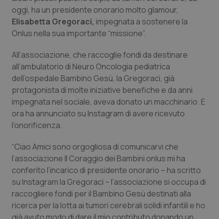
Calabria
Asma & BPCO
oggi, ha un presidente onorario molto glamour,
Elisabetta Gregoraci,
impegnata a sostenere la
Campania
Car-T
Onlus nella sua importante “missione”.
All’associazione, che raccoglie fondi da destinare
Emilia-Romagna
Colesterolo & coronaropatie
all’ambulatorio di Neuro Oncologia pediatrica
dell’ospedale Bambino Gesù, la Gregoraci, già
Friuli Venezia Giulia
Dermatite Atopica
protagonista di molte iniziative benefiche e da anni
impegnata nel sociale, aveva donato un macchinario. E
Lazio
Diabete & glucometri
ora ha annunciato su Instagram di avere ricevuto
l’onorificenza.
Liguria
Disturbi dell’umore
“Ciao Amici sono orgogliosa di comunicarvi che
l’associazione Il Coraggio dei Bambini onlus mi ha
Lombardia
Dolore
conferito l’incarico di presidente onorario – ha scritto
su Instagram la Gregoraci – l’associazione si occupa di
Marche
Donna & Salute
raccogliere fondi per il Bambino Gesù destinati alla
ricerca per la lotta ai tumori cerebrali solidi infantili e ho
Molise
Epatiti
già avuto modo di dare il mio contributo donando un