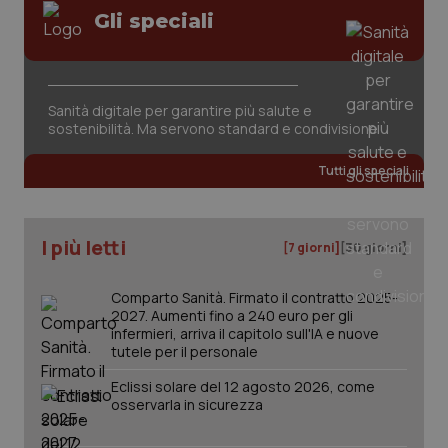
Gli speciali
tracking-sites-ironfish-
www.quotidianosanita.it
4
session-id
settim
2 gior
Sanità digitale per garantire più salute e
sostenibilità. Ma servono standard e condivisione
_ga
1 anno
Google LLC
mes
.quotidianosanita.it
Tutti gli speciali
I più letti
[7 giorni]
[30 giorni]
Comparto Sanità. Firmato il contratto 2025-
2027. Aumenti fino a 240 euro per gli
infermieri, arriva il capitolo sull'IA e nuove
tutele per il personale
Eclissi solare del 12 agosto 2026, come
osservarla in sicurezza