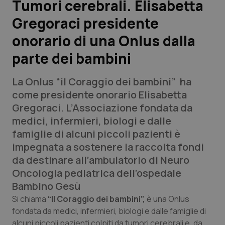
Tumori cerebrali. Elisabetta
Gregoraci presidente
Scienza e Farmaci
onorario di una Onlus dalla
Studi e Analisi
parte dei bambini
Lettere al direttore
La Onlus “il Coraggio dei bambini” ha
come presidente onorario Elisabetta
Edizioni Regionali
Gregoraci. L’Associazione fondata da
medici, infermieri, biologi e dalle
QS Pro
famiglie di alcuni piccoli pazienti è
impegnata a sostenere la raccolta fondi
Professionisti Sanitari.AI
da destinare all’ambulatorio di Neuro
Oncologia pediatrica dell’ospedale
Abruzzo
QS Pro Gold
Bambino Gesù
Si chiama
“Il Coraggio dei bambini”,
è una Onlus
QS Club
Newsletter
Basilicata
Artrite & artrosi
fondata da medici, infermieri, biologi e dalle famiglie di
alcuni piccoli pazienti colpiti da tumori cerebrali e, da