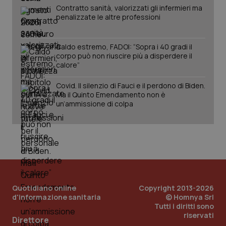
Contratto sanità, valorizzati gli infermieri ma
penalizzate le altre professioni
Caldo estremo, FADOI: “Sopra i 40 gradi il
corpo può non riuscire più a disperdere il
calore”
Covid. Il silenzio di Fauci e il perdono di Biden.
Ma il Quinto Emendamento non è
PHPSESSID
Sessio
un’ammissione di colpa
PHP.net
www.quotidianosanita.it
Quotidiano online
Copyright 2013-2026
d'informazione sanitaria
© Homnya Srl
Tutti i diritti sono
riservati
Direttore