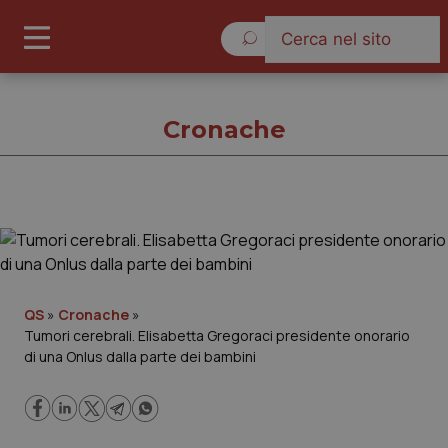
Giovedì 6 Agosto 2026
Cronache
Cronache
Cronache
QS
»
Cronache
»
Tumori cerebrali. Elisabetta Gregoraci presidente onorario
Governo e Parlamento
di una Onlus dalla parte dei bambini
Regioni e Asl
Lavoro e Professioni