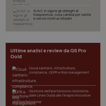
AI Act, in vigore gli obblighi di
trasparenza: cosa cambia per sanità
e servizi rivolti ai cittadini
Necessari
Statistici
Marketing
I cookie necessari contribuiscono a rendere fruibile il
sito web abilitandone funzionalità di base quali la
navigazione sulle pagine e l'accesso alle aree
protette del sito. Il sito web non è in grado di
funzionare correttamente senza questi cookie.
Ultime analisi e review da QS Pro
Nome
Fornitore
/
Dominio
Scaden
Gold
VISITOR_PRIVACY_METADATA
5 mesi
YouTube
settim
.youtube.com
Cloud sanitario: infrastrutture,
compliance, GDPR e Risk management
Gestione dell'Ipertensione resistente:
dalle Linee Guida alle terapie innovative