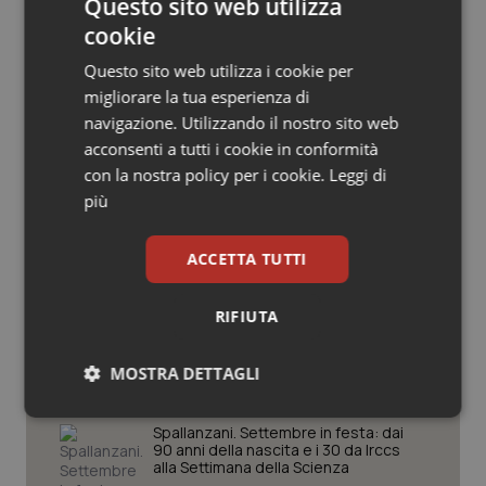
Questo sito web utilizza
Salute orale & impianti
cookie
Questo sito web utilizza i cookie per
Sangue & coagulazione
migliorare la tua esperienza di
Potrebbe interessarti in
navigazione. Utilizzando il nostro sito web
Tiroide
acconsenti a tutti i cookie in conformità
Cronache
con la nostra policy per i cookie.
Leggi di
Tumore al seno
più
Caldo, segnali di lenta ritirata
dell’ondata: il 7 agosto restano 26
Tumore ovarico
ACCETTA TUTTI
città da bollino rosso, l’8 scendono a
21
Tumori del Polmone & Testa Collo
RIFIUTA
Consip, al via la prima gara dedicata
alla salute della mammella: accordo
Tumori gastrointestinali
quadro da 48 milioni per tecnologie e
MOSTRA DETTAGLI
Breast Unit
Ulcera & Reflusso
Necessari
Statistici
Marketing
Spallanzani. Settembre in festa: dai
90 anni della nascita e i 30 da Irccs
alla Settimana della Scienza
Vaccini