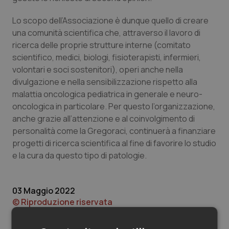
Valle D’Aosta
Oncodermatologia
Lo scopo dell’Associazione è dunque quello di creare
Veneto
Oncoematologia
una comunità scientifica che, attraverso il lavoro di
ricerca delle proprie strutture interne (comitato
Oncologia & Nutrizione
scientifico, medici, biologi, fisioterapisti, infermieri,
volontari e soci sostenitori), operi anche nella
Psoriasi & pelle
divulgazione e nella sensibilizzazione rispetto alla
malattia oncologica pediatrica in generale e neuro-
oncologica in particolare. Per questo l’organizzazione,
Quotidiano Cardiologia
anche grazie all’attenzione e al coinvolgimento di
personalità come la Gregoraci, continuerà a finanziare
Quotidiano Chirurgia
progetti di ricerca scientifica al fine di favorire lo studio
e la cura da questo tipo di patologie.
Quotidiano Oncologia
Quotidiano Pediatria
03 Maggio 2022
© Riproduzione riservata
Rene & patologie urogenitali