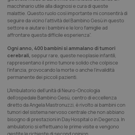
macchinario utile alla diagnosi e cura di queste
Piemonte
HIV
malattie. Questo ruolo così importante mi consentirà di
seguire da vicino l’attività del Bambino Gesù in questo
Provincia Autonoma di Bolzano
Infezioni & Febbre
settore e aiutare i bambini e le loro famiglie ad
affrontare questa difficile esperienza”.
Provincia Autonoma di Trento
Ipertensione & Scompenso
Ogni anno, 400 bambini si ammalano di tumori
cerebrali,
seppur rare, queste neoplasie infantili,
Puglia
Malattie rare
rappresentano il primo tumore solido che colpisce
l’infanzia, provocando la morte o anche l’invalidità
Sardegna
Malattia di Crohn & Rettocolite Ulcerosa
permanente dei piccoli pazienti.
Sicilia
Neuroscienze & patologie neurodegenerative
L’Ambulatorio dell’unità di Neuro-Oncologia
dell’ospedale Bambino Gesù, centro di eccellenza
Toscana
Obesità
diretto da Angela Mastronuzzi, è rivolto ai bambini con
tumori del sistema nervoso centrale che non abbiano
bisogno di prestazioni in Day Hospital o in Degenza. In
Umbria
Oftalmologia
ambulatorio si effettuano le prime visite e vengono
gestite le richieste di second opinion.