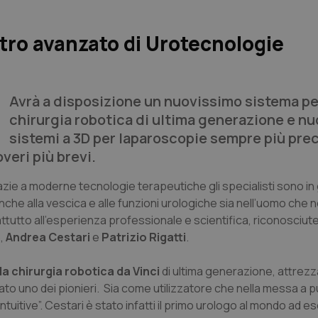
ntro avanzato di Urotecnologie
Avrà a disposizione un nuovissimo sistema pe
chirurgia robotica di ultima generazione e nu
sistemi a 3D per laparoscopie sempre più prec
veri più brevi.
razie a moderne tecnologie terapeutiche gli specialisti sono in
nche alla vescica e alle funzioni urologiche sia nell’uomo che n
attutto all’esperienza professionale e scientifica, riconosciute 
o,
Andrea Cestari
e
Patrizio Rigatti
.
la chirurgia robotica da Vinci
di ultima generazione, attrez
stato uno dei pionieri. Sia come utilizzatore che nella messa a 
ntuitive”. Cestari è stato infatti il primo urologo al mondo ad e