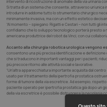
intervento di ricostruzione di anomalie della via urinaria con
Si tratta di un sistema che consente, attraverso un’unica 
introdurre in addome tutto lo strumentario chirurgico necess
minimamente invasiva, ma con un effetto estetico decisa
“Al momento – spiegano Rigatti e Cestari – non tutti gli i
confidiamo che lo sviluppo tecnologico porterà presto a nuo
americana produttrice del robot da Vinci, con cui collaboria
Accanto alla chirurgia robotica urologica vengono es
consentono una più precisa identificazione e definizione de
che si traducono in importanti vantaggi per i pazienti, ri
più precoce ritorno alle attività sociali e lavorative.
“Un'altra apparecchiatura importante acquisita dal centro 
usato per il trattamento della ipertrofia prostatica ostruen
forme di tumore della via escretrice. Ad esempio, rispetto ai
paziente operato per ipertrofia prostatica già dopo un gi
della via escretrice è possibile distruggere la neoplasia 
Questo sito 