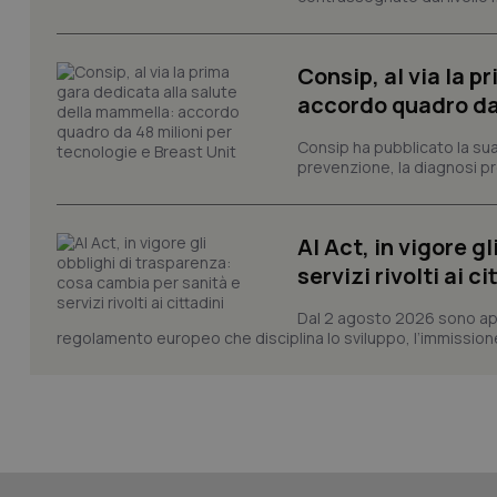
Consip, al via la 
accordo quadro da 
CookieScriptConse
Consip ha pubblicato la sua 
prevenzione, la diagnosi pre
tracking-sites-ironf
tracking-enable
AI Act, in vigore g
tracking-sites-ironf
servizi rivolti ai ci
session-id
Dal 2 agosto 2026 sono applic
_ga
regolamento europeo che disciplina lo sviluppo, l’immissione s
PHPSESSID