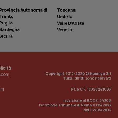
le variabili di
è un numero
Provincia Autonoma di
Toscana
o in cui viene
r il sito, ma un
Trento
Umbria
tato di accesso per
Puglia
Valle D’Aosta
Sardegna
Veneto
a Google Analytics
sione.
Sicilia
 tenere traccia
i Youtube incorporati
tics per mantenere
icità
tore del sito web sta
ell'interfaccia di
Copyright 2013-2026 © Homnya Srl
.com
Tutti i diritti sono riservati
 tenere traccia
i Youtube incorporati
om
P.I. e C.F. 13026241003
tore del sito web sta
ell'interfaccia di
Iscrizione al ROC n.34308
Iscrizione Tribunale di Roma n.115/2013
 tenere traccia
del 22/05/2013
r la gestione