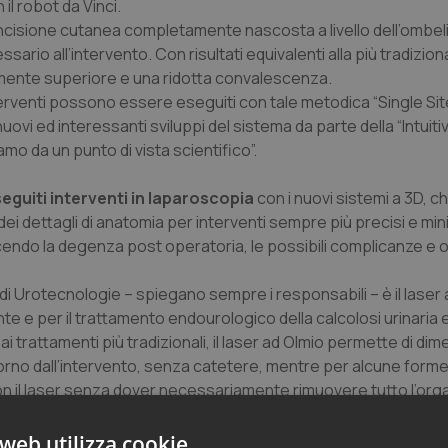
 il robot da Vinci.
incisione cutanea completamente nascosta a livello dell’ombeli
ario all’intervento. Con risultati equivalenti alla più tradizion
mente superiore e una ridotta convalescenza.
nterventi possono essere eseguiti con tale metodica “Single Si
vi ed interessanti sviluppi del sistema da parte della “Intuiti
mo da un punto di vista scientifico”.
eguiti interventi in laparoscopia
con i nuovi sistemi a 3D, c
i dettagli di anatomia per interventi sempre più precisi e mini
ducendo la degenza post operatoria, le possibili complicanze e 
di Urotecnologie – spiegano sempre i responsabili – è il laser 
te e per il trattamento endourologico della calcolosi urinaria e
 trattamenti più tradizionali, il laser ad Olmio permette di dime
orno dall’intervento, senza catetere, mentre per alcune forme
con il laser senza dover necessariamente rimuovere tutto l’orga
web utilizza cookie