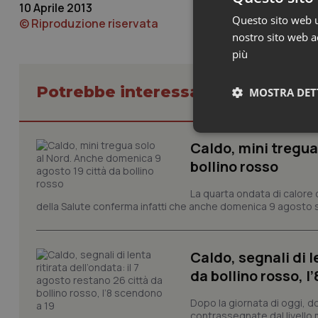
10 Aprile 2013
Questo sito web ut
© Riproduzione riservata
nostro sito web ac
più
Potrebbe interessarti in Cronach
MOSTRA DET
Neces
Caldo, mini tregua
bollino rosso
La quarta ondata di calore c
della Salute conferma infatti che anche domenica 9 agosto s
Caldo, segnali di l
I cookie necessari con
da bollino rosso, l
e l'accesso alle aree 
Nome
Dopo la giornata di oggi, do
contrassegnate dal livello m
VISITOR_PRIVACY_