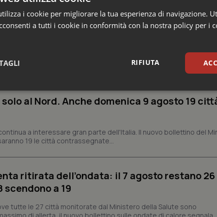
ilizza i cookie per migliorare la tua esperienza di navigazione. Ut
consenti a tutti i cookie in conformità con la nostra policy per i 
e
RIFIUTA
TAGLI
ACC
sari
Statistici
Mar
 solo al Nord. Anche domenica 9 agosto 19 citt
ontinua a interessare gran parte dell'Italia. Il nuovo bollettino del Mi
aranno 19 le città contrassegnate...
Necessari
Statistici
Marketing
enta ritirata dell’ondata: il 7 agosto restano 26
tribuiscono a rendere fruibile il sito web abilitandone funzionalità di base quali la nav
’8 scendono a 19
protette del sito. Il sito web non è in grado di funzionare correttamente senza questi coo
Fornitore
/
Dominio
Scadenza
Descrizione
ve tutte le 27 città monitorate dal Ministero della Salute sono
assimo di allerta, il nuovo bollettino sulle ondate di calore segnala..
METADATA
5 mesi 4
Questo cookie viene utilizzato p
YouTube