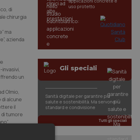
applicazioni concrete e
uso protetto
co, di
ale chirurgia
te” ma
ve”, azienda
he
Gli speciali
-invasivi,
offrendo un
ad Olmio,
Sanità digitale per garantire più
 di alcune
salute e sostenibilità. Ma servono
ttere il
standard e condivisione
 di tumore
Tutti gli speciali
no”.