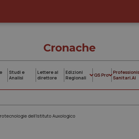
Cronache
e
Studi e
Lettere al
Edizioni
Professionis
QS Pro
Analisi
direttore
Regionali
Sanitari.AI
Urotecnologie dell’Istituto Auxologico