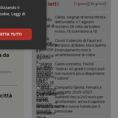
I più letti
[7 giorni]
[30 giorni]
ilizzando il
cookie.
Leggi di
Caldo, segnali di lenta ritirata
dell'ondata: il 7 agosto
restano 26 città da bollino
rosso, l'8 scendono a 19
ETTA TUTTI
Covid. Il silenzio di Fauci e il
perdono di Biden. Ma il Quinto
Emendamento non è
keting
à da
un’ammissione di colpa
Caldo estremo, FADOI:
“Sopra i 40 gradi il corpo può
nistero
non riuscire più a disperdere
il calore”
Comparto Sanità. Firmato il
contratto 2025-2027.
 città
Aumenti fino a 240 euro per
igazione sulle pagine
kie.
gli infermieri, arriva il capitolo
sull'IA e nuove tutele per il
personale
.
er memorizzare le