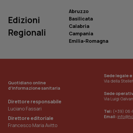
Abruzzo
Edizioni
Basilicata
Calabria
Regionali
Campania
_ga_KM60CM4NPH
Emilia-Romagna
Nome
Nome
VISITOR_INFO1_LIV
_ga_0VMQEQKQ1N
Sede legale e
Via della Stell
Quotidiano online
d'informazione sanitaria
Sede operati
__Secure-YNID
Via Luigi Galva
Direttore responsabile
Luciano Fassari
Tel:
(+39) 06 
Email:
info@h
Direttore editoriale
YSC
Francesco Maria Avitto
__Secure-