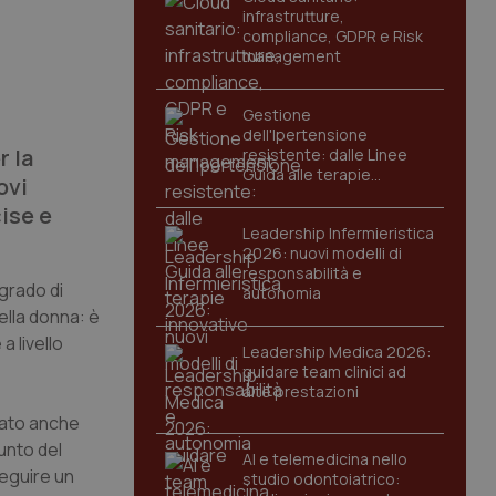
infrastrutture,
compliance, GDPR e Risk
management
Gestione
dell'Ipertensione
r la
resistente: dalle Linee
Guida alle terapie
ovi
innovative
ise e
Leadership Infermieristica
2026: nuovi modelli di
responsabilità e
 grado di
autonomia
ella donna: è
a livello
Leadership Medica 2026:
guidare team clinici ad
alte prestazioni
zato anche
punto del
AI e telemedicina nello
seguire un
studio odontoiatrico: