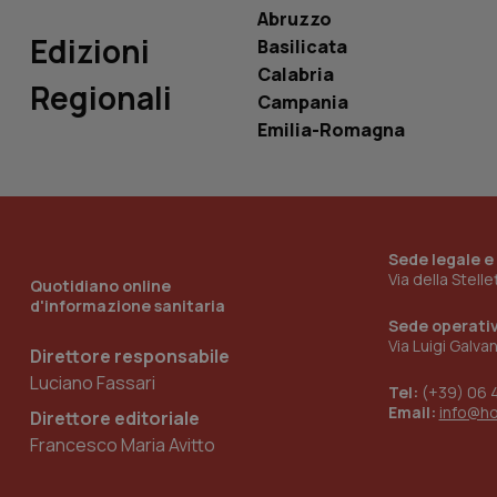
ROLLOUT_TOKEN
Abruzzo
Edizioni
Basilicata
tracking-sites-
ironfish-tracking-
Calabria
named-enable
Regionali
Campania
Emilia-Romagna
Sede legale e
Via della Stell
Quotidiano online
d'informazione sanitaria
Sede operati
Via Luigi Galva
Direttore responsabile
Luciano Fassari
Tel:
(+39) 06 
Email:
info@h
Direttore editoriale
Francesco Maria Avitto