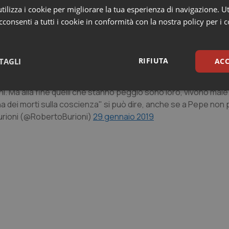
ilizza i cookie per migliorare la tua esperienza di navigazione. Ut
identemente, non è stata gradita da Burioni, il quale, di rimand
consenti a tutti i cookie in conformità con la nostra policy per i 
el ritiro della querela, si ripetono però gli estremi della moti
quale Pepe si era opposto) e da cui si evince che il giudice av
RIFIUTA
TAGLI
ACC
i. Ma alla fine quelli che stanno peggio sono loro, vivono male.
sari
Statistici
Mar
a dei morti sulla coscienza" si può dire, anche se a Pepe non p
rioni (@RobertoBurioni)
29 gennaio 2019
Necessari
Statistici
Marketing
tribuiscono a rendere fruibile il sito web abilitandone funzionalità di base quali la nav
protette del sito. Il sito web non è in grado di funzionare correttamente senza questi coo
Fornitore
/
Dominio
Scadenza
Descrizione
METADATA
5 mesi 4
Questo cookie viene utilizzato p
YouTube
settimane
scelte di consenso e privacy dell'
.youtube.com