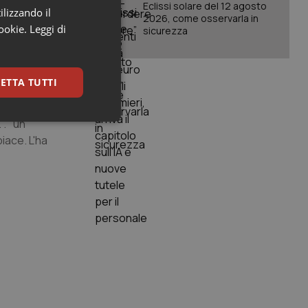
Eclissi solare del 12 agosto
ilizzando il
o, pubblica
2026, come osservarla in
cookie.
Leggi di
vazione che
sicurezza
eva ritenuto
ETTA TUTTI
 . "un
keting
iace. L'ha
igazione sulle pagine
kie.
er memorizzare le
utente per la loro