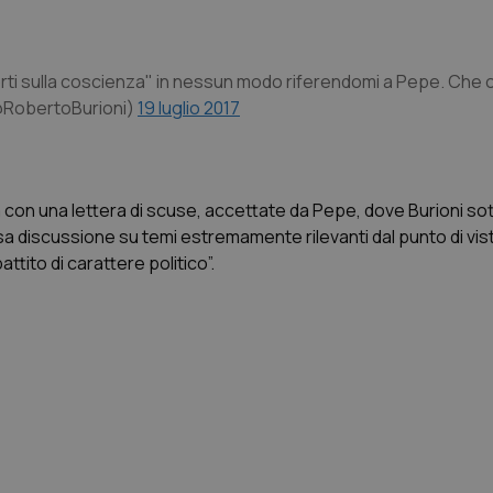
orti sulla coscienza" in nessun modo riferendomi a Pepe. Che 
@RobertoBurioni)
19 luglio 2017
 con una lettera di scuse, accettate da Pepe, dove Burioni sot
a discussione su temi estremamente rilevanti dal punto di vist
ttito di carattere politico”.