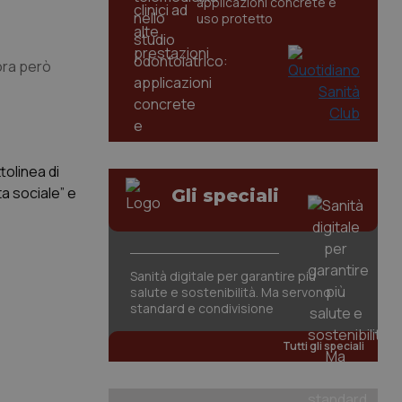
applicazioni concrete e
uso protetto
ora però
tolinea di
a sociale” e
Gli speciali
Sanità digitale per garantire più
salute e sostenibilità. Ma servono
standard e condivisione
Tutti gli speciali