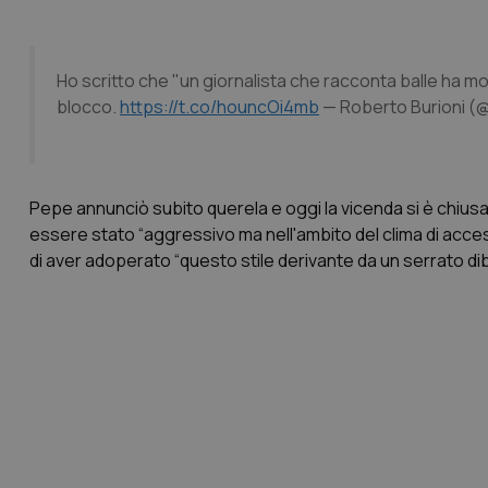
Ho scritto che "un giornalista che racconta balle ha m
blocco.
https://t.co/houncOi4mb
— Roberto Burioni (
Pepe annunciò subito querela e oggi la vicenda si è chiusa
essere stato “aggressivo ma nell'ambito del clima di acces
di aver adoperato “questo stile derivante da un serrato diba