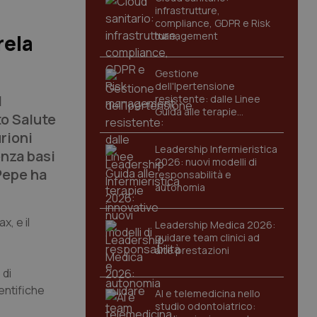
infrastrutture,
compliance, GDPR e Risk
management
rela
Gestione
dell'Ipertensione
l
resistente: dalle Linee
Guida alle terapie
to Salute
innovative
rioni
Leadership Infermieristica
enza basi
2026: nuovi modelli di
Pepe ha
responsabilità e
autonomia
x, e il
Leadership Medica 2026:
guidare team clinici ad
alte prestazioni
 di
entifiche
AI e telemedicina nello
studio odontoiatrico: