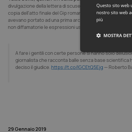
Questo sito web ut
divulgazione della lettera di scuse da parte di Pepe che, ev
nostro sito web ac
copia dell'atto finale del Gip romano dove, prendendo atto d
più
avevano portato ad una prima archiviazione del caso (alla 
non diffamatorie le espressioni usate da Burioni.
MOSTRA DET
A fare i gentili con certe persone si hanno solo delusion
Neces
giornalista che racconta balle senza base scientifica h
deciso il giudice.
https://t.co/IGCEtQ5Ejg
— Roberto Bu
I cookie necessari con
e l'accesso alle aree 
Nome
VISITOR_PRIVACY_
29 Gennaio 2019