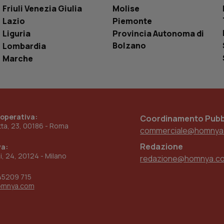
settimane
dell'autenticazione e della personalizzazi
Friuli Venezia Giulia
Molise
utente
Lazio
Piemonte
www.quotidianosanita.it
4
Questo cookie è impostato dall'applicazion
settimane
sistema di tracking solo in caso di utenti 
Liguria
Provincia Autonoma di
2 giorni
provider WelfareLink.
Bolzano
Lombardia
Marche
 operativa:
Coordinamento Pubbl
etta, 23, 00186 - Roma
commerciale@homnya
Redazione
va:
ni, 24, 20124 - Milano
redazione@homnya.c
45209 715
omnya.com