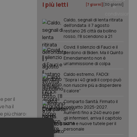
I più letti
[7 giorni]
[30 giorni]
Caldo, segnali di lenta ritirata
dell'ondata: il 7 agosto
restano 26 città da bollino
rosso, l'8 scendono a 21
Covid. Il silenzio di Fauci e il
perdono di Biden. Ma il Quinto
Emendamento non è
un’ammissione di colpa
Caldo estremo, FADOI:
“Sopra i 40 gradi il corpo può
non riuscire più a disperdere
il calore”
e per il
Comparto Sanità. Firmato il
e ha il
contratto 2025-2027.
Aumenti fino a 240 euro per
e più chiaro:
gli infermieri, arriva il capitolo
sull'IA e nuove tutele per il
personale
a