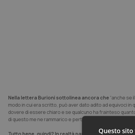
Nella lettera Burioni sottolinea ancora che
“anche se il
modo in cui era scritto, può aver dato adito ad equivoci in
dovere di essere chiaro e se qualcuno ha frainteso quanto 
di questo me ne rammarico e pertanto Le rinnovo le mie s
Questo sito 
Tutto bene, quindi? In realtà parrebbe di no,
almeno a le