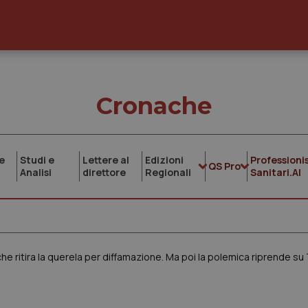
Cronache
e
Studi e
Lettere al
Edizioni
Professionis
QS Pro
Analisi
direttore
Regionali
Sanitari.AI
he ritira la querela per diffamazione. Ma poi la polemica riprende su 