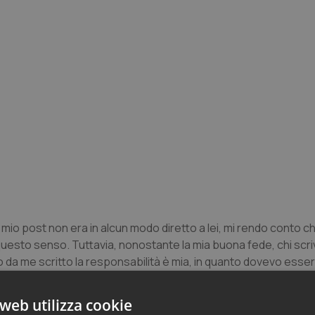
 mio post non era in alcun modo diretto a lei, mi rendo conto ch
 questo senso. Tuttavia, nonostante la mia buona fede, chi scriv
da me scritto la responsabilità è mia, in quanto dovevo esser
cuse”.
web utilizza cookie
ggere gli scambi di tweet (vedi qui sotto) tra i due, seguiti all