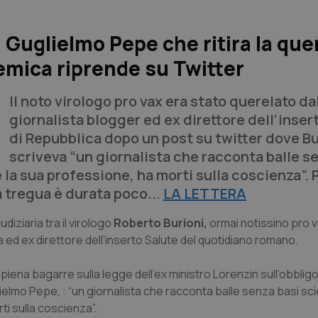
 Guglielmo Pepe che ritira la que
lemica riprende su Twitter
Il noto virologo pro vax era stato querelato da
giornalista blogger ed ex direttore dell’inser
di Repubblica dopo un post su twitter dove Bu
scriveva “un giornalista che racconta balle s
 la sua professione, ha morti sulla coscienza”. 
la tregua è durata poco...
LA LETTERA
diziaria tra il virologo
Roberto Burioni,
ormai notissino pro va
a ed ex direttore dell’inserto Salute del quotidiano romano.
 piena bagarre sulla legge dell'ex ministro Lorenzin sull’obbligo
lielmo Pepe, : “un giornalista che racconta balle senza basi sci
ti sulla coscienza”.