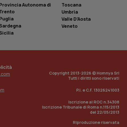
one dell’esperienza
Provincia Autonoma di
Toscana
Trento
Umbria
e per abilitare il
loggato con identity
Puglia
Valle D’Aosta
Sardegna
Veneto
Sicilia
icità
Copyright 2013-2026 © Homnya Srl
.com
Tutti i diritti sono riservati
om
P.I. e C.F. 13026241003
Iscrizione al ROC n.34308
Iscrizione Tribunale di Roma n.115/2013
del 22/05/2013
Riproduzione riservata