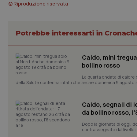
© Riproduzione riservata
CookieScriptConse
Potrebbe interessarti in Cronach
tracking-sites-ironf
Caldo, mini tregua
tracking-enable
bollino rosso
tracking-sites-ironf
session-id
La quarta ondata di calore c
della Salute conferma infatti che anche domenica 9 agosto s
_ga
Caldo, segnali di l
da bollino rosso, l
Dopo la giornata di oggi, do
contrassegnate dal livello m
PHPSESSID