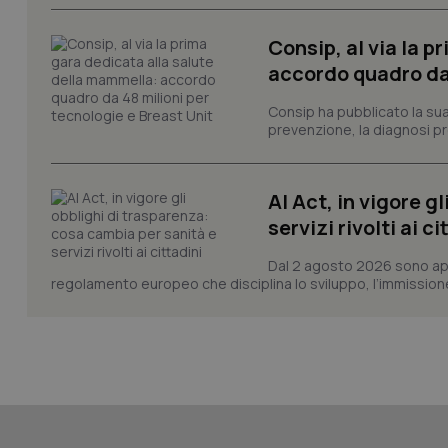
Consip, al via la 
accordo quadro da 
_ga_KM60CM4NPH
Consip ha pubblicato la sua 
prevenzione, la diagnosi pre
Nome
AI Act, in vigore g
Nome
VISITOR_INFO1_LIV
servizi rivolti ai ci
_ga_0VMQEQKQ1N
Dal 2 agosto 2026 sono applic
regolamento europeo che disciplina lo sviluppo, l’immissione s
__Secure-YNID
YSC
__Secure-