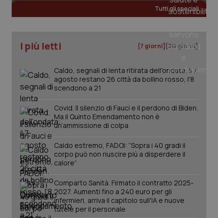
Tutti gli speciali
I più letti
[7 giorni]
[30 giorni]
Caldo, segnali di lenta ritirata dell'ondata: il 7
agosto restano 26 città da bollino rosso, l'8
scendono a 21
Covid. Il silenzio di Fauci e il perdono di Biden.
Ma il Quinto Emendamento non è
un’ammissione di colpa
Caldo estremo, FADOI: “Sopra i 40 gradi il
corpo può non riuscire più a disperdere il
calore”
PHPSESSID
Sessio
PHP.net
www.quotidianosanita.it
Comparto Sanità. Firmato il contratto 2025-
2027. Aumenti fino a 240 euro per gli
infermieri, arriva il capitolo sull'IA e nuove
tutele per il personale