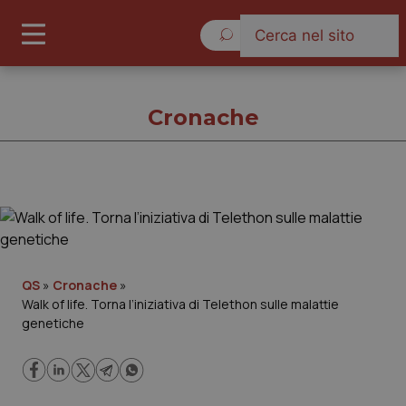
Venerdì 7 Agosto 2026
Cronache
Cronache
Cronache
QS
»
Cronache
»
Walk of life. Torna l’iniziativa di Telethon sulle malattie
Governo e Parlamento
genetiche
Regioni e Asl
Lavoro e Professioni