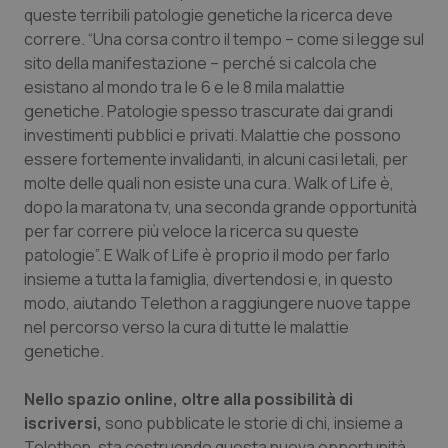
queste terribili patologie genetiche la ricerca deve
Piemonte
HIV
correre. “Una corsa contro il tempo – come si legge sul
sito della manifestazione – perché si calcola che
Provincia Autonoma di Bolzano
Infezioni & Febbre
esistano al mondo tra le 6 e le 8 mila malattie
genetiche. Patologie spesso trascurate dai grandi
investimenti pubblici e privati. Malattie che possono
Provincia Autonoma di Trento
Ipertensione & Scompenso
essere fortemente invalidanti, in alcuni casi letali, per
molte delle quali non esiste una cura. Walk of Life è,
Puglia
Malattie rare
dopo la maratona tv, una seconda grande opportunità
per far correre più veloce la ricerca su queste
Sardegna
Malattia di Crohn & Rettocolite Ulcerosa
patologie”. E Walk of Life è proprio il modo per farlo
insieme a tutta la famiglia, divertendosi e, in questo
Sicilia
Neuroscienze & patologie neurodegenerative
modo, aiutando Telethon a raggiungere nuove tappe
nel percorso verso la cura di tutte le malattie
Toscana
Obesità
genetiche.
Umbria
Oftalmologia
Nello spazio online, oltre alla possibilità di
iscriversi,
sono pubblicate le storie di chi, insieme a
Telethon, sta costruendo questa nuova opportunità