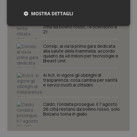
MOSTRA DETTAGLI
Caldo, segnali di lenta ritirata
dell’ondata: il 7 agosto restano 26
Necessari
Statistici
Marketing
città da bollino rosso, l’8 scendono a
21
Consip, al via la prima gara dedicata
alla salute della mammella: accordo
quadro da 48 milioni per tecnologie e
Breast Unit
Necessari
Statistici
Marketing
AI Act, in vigore gli obblighi di
trasparenza: cosa cambia per sanità
I cookie necessari contribuiscono a rendere fruibile il
e servizi rivolti ai cittadini
sito web abilitandone funzionalità di base quali la
navigazione sulle pagine e l'accesso alle aree
protette del sito. Il sito web non è in grado di
funzionare correttamente senza questi cookie.
Caldo, l’ondata prosegue. Il 7 agosto
26 città restano da bollino rosso, solo
Nome
Fornitore
/
Dominio
Scaden
Bolzano torna in giallo
VISITOR_PRIVACY_METADATA
5 mesi
YouTube
settim
.youtube.com