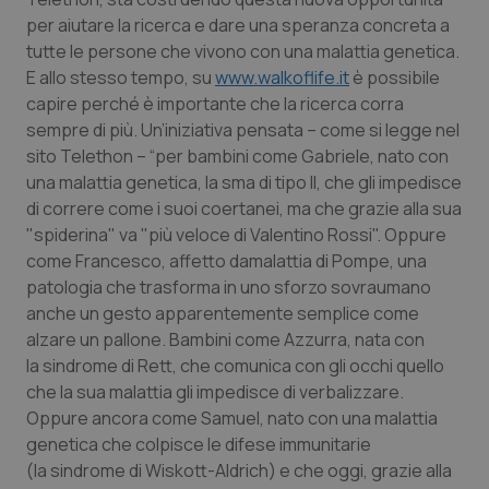
Valle D’Aosta
Oncodermatologia
per aiutare la ricerca e dare una speranza concreta a
tutte le persone che vivono con una malattia genetica.
Veneto
Oncoematologia
E allo stesso tempo, su
www.walkoflife.it
è possibile
capire perché è importante che la ricerca corra
Oncologia & Nutrizione
sempre di più. Un’iniziativa pensata – come si legge nel
sito Telethon – “per bambini come Gabriele, nato con
Psoriasi & pelle
una malattia genetica, la sma di tipo II, che gli impedisce
di correre come i suoi coertanei, ma che grazie alla sua
Quotidiano Cardiologia
"spiderina" va "più veloce di Valentino Rossi". Oppure
come Francesco, affetto damalattia di Pompe, una
Quotidiano Chirurgia
patologia che trasforma in uno sforzo sovraumano
anche un gesto apparentemente semplice come
alzare un pallone. Bambini come Azzurra, nata con
Quotidiano Oncologia
la sindrome di Rett, che comunica con gli occhi quello
che la sua malattia gli impedisce di verbalizzare.
Quotidiano Pediatria
Oppure ancora come Samuel, nato con una malattia
genetica che colpisce le difese immunitarie
Rene & patologie urogenitali
(la sindrome di Wiskott-Aldrich) e che oggi, grazie alla