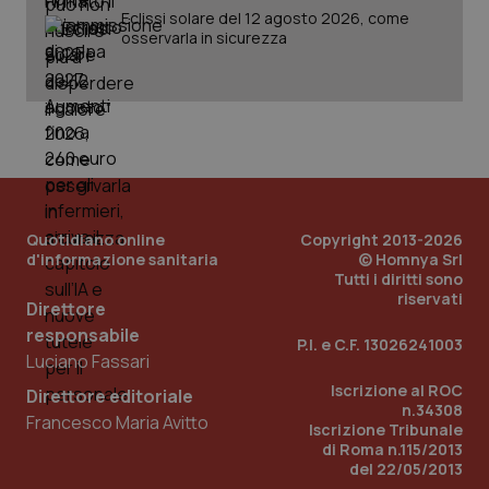
Eclissi solare del 12 agosto 2026, come
osservarla in sicurezza
Quotidiano online
Copyright 2013-2026
d'informazione sanitaria
© Homnya Srl
Tutti i diritti sono
_ga_KM60CM4NPH
.quotidianosanita.it
1 anno
riservati
Direttore
mes
responsabile
P.I. e C.F. 13026241003
Luciano Fassari
Iscrizione al ROC
Direttore editoriale
n.34308
Francesco Maria Avitto
Iscrizione Tribunale
di Roma n.115/2013
del 22/05/2013