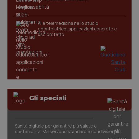
tracking-sites-ironfish-
www.quotidianosanita.it
4
AI e telemedicina nello studio
tracking-enable
settim
odontoiatrico: applicazioni concrete e
2 gior
uso protetto
tracking-sites-ironfish-
www.quotidianosanita.it
4
session-id
settim
2 gior
_ga
1 anno
Google LLC
mes
.quotidianosanita.it
Gli speciali
Sanità digitale per garantire più salute e
sostenibilità. Ma servono standard e condivisione