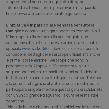
rappresenta il percorso lungo fatto di tappe
Calabria
Asma & BPCO
intermedie e fondamentali per arrivare al traguardo
finale, ovvero la cura delle malattie genetiche.
Campania
Car-T
L’iniziativa è in particolare pensata per tutte le
Emilia-Romagna
Colesterolo & coronaropatie
famiglie
e consta di una gara podistica competitiva di
10 km oppure alla corsa e alla passeggiata non
Friuli Venezia Giulia
Dermatite Atopica
competitiva di 5 o 3 km, che vive online grazie al sito
speciale
www.walkoflife.it
dove è sin da ora possibile
Lazio
Diabete & glucometri
conoscere i dettagli delle sei tappe ufficiali, ma anche
le prime "corse amiche". Sei tappe che sono in
programma dal 21 aprile al 29 settembre, a cui si
Liguria
Disturbi dell’umore
aggiungono tante altre manifestazioni podistiche in
tutta Italia che hanno scelto di gemellarsi con Telethon
Lombardia
Dolore
e le corse di chi, grazie al web e ai social media, potrà
partecipare singolarmente a questa gara di solidarietà
Marche
Donna & Salute
con un unico grande traguardo: la cura delle malattie
genetiche.
Molise
Epatiti
L’idea alla base è che per tutti i bambini che lottano con