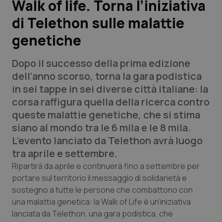
Walk of life. Torna l’iniziativa
di Telethon sulle malattie
Scienza e Farmaci
genetiche
Studi e Analisi
Dopo il successo della prima edizione
Lettere al direttore
dell’anno scorso, torna la gara podistica
in sei tappe in sei diverse città italiane: la
Edizioni Regionali
corsa raffigura quella della ricerca contro
queste malattie genetiche, che si stima
QS Pro
siano al mondo tra le 6 mila e le 8 mila.
L’evento lanciato da Telethon avrà luogo
Professionisti Sanitari.AI
tra aprile e settembre.
Ripartirà da aprile e continuerà fino a settembre per
Abruzzo
QS Pro Gold
portare sul territorio il messaggio di solidarietà e
sostegno a tutte le persone che combattono con
QS Club
Newsletter
una malattia genetica: la Walk of Life è un’iniziativa
Basilicata
Artrite & artrosi
lanciata da Telethon, una gara podistica, che