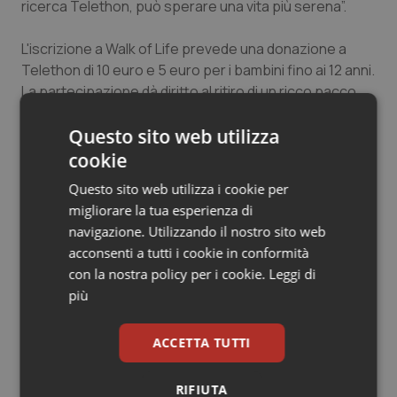
ricerca Telethon, può sperare una vita più serena”.
Salute orale & impianti
L'iscrizione a Walk of Life prevede una donazione a
Sangue & coagulazione
Telethon di 10 euro e 5 euro per i bambini fino ai 12 anni.
La partecipazione dà diritto al ritiro di un ricco pacco
Tiroide
gara contenente la maglietta dell'evento e prodotti
Questo sito web utilizza
esclusivi forniti dagli sponsor locali e nazionali.
cookie
Tumore al seno
Questo sito web utilizza i cookie per
03 Marzo 2013
Tumore ovarico
migliorare la tua esperienza di
© Riproduzione riservata
navigazione. Utilizzando il nostro sito web
Tumori del Polmone & Testa Collo
acconsenti a tutti i cookie in conformità
con la nostra policy per i cookie.
Leggi di
più
Tumori gastrointestinali
Ulcera & Reflusso
ACCETTA TUTTI
Potrebbe interessarti in
Cronache
Vaccini
RIFIUTA