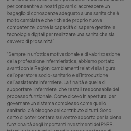
per consentire ai nostri giovani di accrescere un
bagaglio di conoscenze adeguato a una sanità che è
molto cambiata e che richiede proprio nuove
competenze, come la capacità di sapere gestire le
tecnologie digitali per realizzare una sanità che sia
davvero di prossimità”.
“Sempre in un’ottica motivazionale e di valorizzazione
CookieScriptConsent
5 mesi
CookieScript
della professione infermieristica, abbiamo portato
settim
www.quotidianosanita.it
avanti con le Regioni cambiamenti relativi alla figura
dell’operatore socio-sanitario e all’introduzione
dell’assistente infermiere. La finalità è quella di
supportare l’infermiere, che resta il responsabile del
processo funzionale. Come dicevo in apertura, per
governare un sistema complesso come quello
sanitario, c’è bisogno del contributo di tutti. Sono
certo di poter contare sul vostro apporto per la piena
funzionalità degli importanti investimenti del PNRR.