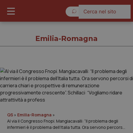
Domenica 9 Agosto 2026
Emilia-Romagna
Emilia-Romagna
Cronache
Governo e Parlamento
QS
»
Emilia-Romagna
»
Regioni e Asl
Al via il Congresso Fnopi. Mangiacavalli: “Il problema degli
infermieri è il problema dell’Italia tutta. Ora servono percorsi
Lavoro e Professioni