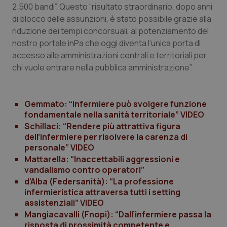
mese
cookie
2.500 bandi”. Questo “risultato straordinario, dopo anni
VISITOR_INFO1_LIVE
5 mesi 4
Que
Google LLC
viene
settimane
imp
.youtube.com
di blocco delle assunzioni, è stato possibile grazie alla
utilizzato
You
da Google
ten
riduzione dei tempi concorsuali, al potenziamento del
Analytics
pre
per
del
nostro portale inPa che oggi diventa l’unica porta di
mantener
vid
accesso alle amministrazioni centrali e territoriali per
lo stato
inco
della
può
chi vuole entrare nella pubblica amministrazione”.
sessione.
det
vis
web
uti
nuo
Gemmato: “Infermiere può svolgere funzione
ver
dell
fondamentale nella sanità territoriale” VIDEO
You
Schillaci: “Rendere più attrattiva figura
__Secure-YNID
.youtube.com
5 mesi 4
Que
dell’infermiere per risolvere la carenza di
settimane
imp
personale” VIDEO
You
ten
Mattarella: “Inaccettabili aggressioni e
pre
vandalismo contro operatori”
del
vid
d’Alba (Federsanità): “La professione
inco
infermieristica attraversa tutti i setting
può
det
assistenziali” VIDEO
vis
web
Mangiacavalli (Fnopi): “Dall’infermiere passa la
uti
risposta di prossimità competente e
nuo