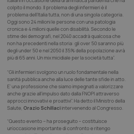
italiani in occasione della drammatica pandemia che ha
colpito il mondo. Il problema degli infermieri è il
problema dell’Italia tutta, non di una singola categoria.
Oggi sono 24 milioni le persone con una patologia
cronica e 4 milioni quelle con disabilità. Secondo le
stime dei demografi, nel 2040 accadrà qualcosa che
non ha precedenti nella storia: gli over 50 saranno più
degli under 50 e nel 2050 il 35% della popolazione avrà
più di 65 anni. Un mix micidiale per la società tutta”.
“Gli infermieri svolgono un ruolo fondamentale nella
sanità pubblica anche alla luce delle tante sfide in atto.
E’ una professione che siamo impegnati a valorizzare
anche grazie all’impulso dato dalla FNOPI attraverso
approcci innovativi e proattivi”. Ha detto il Ministro della
Salute,
Orazio Schillaci
intervenendo al Congresso.
“Questo evento – ha proseguito – costituisce
un’occasione importante di confronto e ritengo