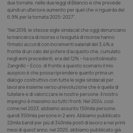
due tornate, nelle due leggi di Bilancio e che prevede
quindi un ulteriore aumento per quel che vi riguarda del
6,9% per la tornata 2025-2027”.
“Nel 2018, le stesse sigle sindacali che oggi denunciano
la mancanza di risorse o l’esiguità di risorse hanno
firmato accordi con incrementi salariali del 3,4% a
fronte di un calo del potere d’acquisto che, cumulato
negli anni precedenti, era del 12% – ha sottolineato
_ga_KM60CM4NPH
.quotidianosanita.it
1 anno
Zangrillo – Ecco, di fronte a questo scenario il mio
mes
auspicio è che possa riprendere quanto prima un
dialogo costruttivo con tutte le sigle sindacali per
lavorare insieme verso un’evoluzione che è quella di
tutelare e di valorizzare le nostre persone. Il nostro
impegno è massimo su tutti i fronti. Nel 2024, così
come nel 2023, abbiamo assunto 150mila persone,
quindi 350mila persone in 2 anni. Abbiamo pubblicato
Fornitore
/
Nome
Scadenza
Descrizion
22mila bandi per più di 340mila posti di lavoro e nei primi
Dominio
Nome
Fornitore
/
Dominio
Scadenza
Des
mesi di quest’anno, nel 2025, abbiamo pubblicato già
_ga_0VMQEQKQ1N
.quotidianosanita.it
1 anno 1
Questo