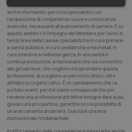
“Ma la valorizzazione – ha rimarcato – si costruisce
Necessari
Statistici
Marketing
anche riformando i percorsi specialistici con
l’acquisizione di competenze nuove e conoscenze
avanzate, necessarie all’avanzamento di carriera. E su
questo ambito c’è l’impegno del Ministero per l’avvio in
tempi brevi delle Lauree specialistiche in cure primarie
e sanità pubblica; in cure pediatriche e neonatali; in
Necessari
Statistici
Marketing
cure intensive e nell’emergenza. In una sanità in
I cookie necessari contribuiscono a rendere fruibile il
continua evoluzione, è necessario che sia consentito
sito web abilitandone funzionalità di base quali la
alle giovani leve, che vogliono intraprendere questa
navigazione sulle pagine e l'accesso alle aree
protette del sito. Il sito web non è in grado di
professione, di scegliere un percorso clinico, oltre
funzionare correttamente senza questi cookie.
all’indirizzo organizzativo. È un cambiamento che va
Nome
Fornitore
/
Dominio
Scaden
portato avanti, perché siamo consapevoli che per
rendere una professione attrattiva bisogna dare ai più
VISITOR_PRIVACY_METADATA
5 mesi
YouTube
settim
.youtube.com
giovani una prospettiva, garantire loro la possibilità di
un avanzamento di carriera. Questa è una leva
motivazionale fondamentale.
Il rafforzamento delle competenze è importante anche