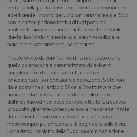
Infatti, solo se tutti gli attori in campo scelgono di
tracking-sites-ironfish-
www.quotidianosanita.it
4
tracking-enable
settim
entrare nella partita riusciremo a rendere più moderno
2 gior
ed efficiente il nostro servizio sanitario nazionale. Solo
con la partecipazione fattiva di tutti potremo
finalmente dire che le sei facciate del cubo di Rubik
che fa da sfondo in questa sala, saranno collocate
tracking-sites-ironfish-
www.quotidianosanita.it
4
session-id
settim
nella loro giusta direzione”, ha concluso.
2 gior
“Il ruolo svolto da voi infermieri in un contesto come
quello odierno che è caratterizzato da evidenti
_ga
1 anno
Google LLC
complessità e da continui cambiamenti è
mes
.quotidianosanita.it
fondamentale, per dedizione e devozione. Siete voi a
dare sostanza all’articolo 32 della Costituzione che
riconosce la salute come fondamentale diritto
dell’individuo ed interesse della collettività. E a questo
proposito giornate come quella odierna caratterizzate
dal confronto sono fondamentali per far fronte in
modo sempre più efficiente ai bisogni della collettività”.
Lo ha detto il ministro della Pubblica amministrazione,