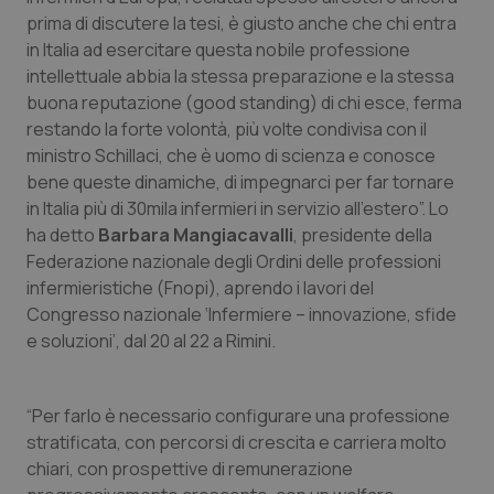
prima di discutere la tesi, è giusto anche che chi entra
Piemonte
HIV
in Italia ad esercitare questa nobile professione
intellettuale abbia la stessa preparazione e la stessa
Provincia Autonoma di Bolzano
Infezioni & Febbre
buona reputazione (good standing) di chi esce, ferma
restando la forte volontà, più volte condivisa con il
Provincia Autonoma di Trento
Ipertensione & Scompenso
ministro Schillaci, che è uomo di scienza e conosce
bene queste dinamiche, di impegnarci per far tornare
in Italia più di 30mila infermieri in servizio all’estero”. Lo
Puglia
Malattie rare
ha detto
Barbara Mangiacavalli
, presidente della
Federazione nazionale degli Ordini delle professioni
Sardegna
Malattia di Crohn & Rettocolite Ulcerosa
infermieristiche (Fnopi), aprendo i lavori del
Congresso nazionale ‘Infermiere – innovazione, sfide
Sicilia
Neuroscienze & patologie neurodegenerative
e soluzioni’, dal 20 al 22 a Rimini.
Toscana
Obesità
“Per farlo è necessario configurare una professione
Umbria
Oftalmologia
stratificata, con percorsi di crescita e carriera molto
chiari, con prospettive di remunerazione