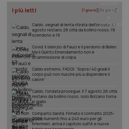
I più letti
[7 giorni]
[30 giorni]
Caldo, segnali di lenta ritirata dell'ondata: il 7
agosto restano 26 città da bollino rosso, l'8
scendono a 19
Covid. Il silenzio di Fauci e il perdono di Biden.
Ma il Quinto Emendamento non è
un’ammissione di colpa
Caldo estremo, FADOI: “Sopra i 40 gradi il
corpo può non riuscire più a disperdere il
calore”
Caldo, l’ondata prosegue. Il 7 agosto 26 città
restano da bollino rosso, solo Bolzano torna
in giallo
Comparto Sanità. Firmato il contratto 2025-
2027. Aumenti fino a 240 euro per gli
infermieri, arriva il capitolo sull'IA e nuove
tutele per il personale