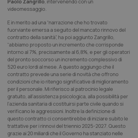
Paolo Zangrillo
, intervenendo con un
videomessaggio.
E in merito ad una “narrazione che ho trovato
fuorviante emersa a seguito del mancato rinnovo del
contratto della sanità”, ha poi aggiunto Zangrillo,
“abbiamo proposto un incremento che corrisponde
intorno al 7%, precisamente al 6,8%, e per gli operatori
del pronto soccorso un incremento complessivo di
520 euro lordi al mese. A questo aggiungo che il
contratto prevede una serie di novità che offrono
condizioni che io ritengo significative di miglioramento
per il personale. Mi riferisco al patrocinio legale
PHPSESSID
Sessio
PHP.net
www.quotidianosanita.it
gratuito, all’assistenza psicologica, alla possibilità per
l’azienda sanitaria di costituirsi parte civile quando si
verificano le aggressioni. Inoltre la definizione di
questo contratto ci consentirebbe di iniziare subito le
trattative per i rinnovi del triennio 2025-2027. Questo
grazie ai 20 miliardi che il Governo ha stanziato nelle