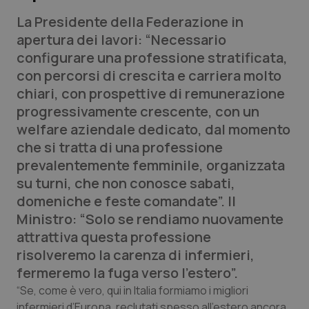
Calabria
Asma & BPCO
La Presidente della Federazione in
apertura dei lavori: “Necessario
Campania
Car-T
configurare una professione stratificata,
con percorsi di crescita e carriera molto
Emilia-Romagna
Colesterolo & coronaropatie
chiari, con prospettive di remunerazione
progressivamente crescente, con un
Friuli Venezia Giulia
Dermatite Atopica
welfare aziendale dedicato, dal momento
che si tratta di una professione
Lazio
Diabete & glucometri
prevalentemente femminile, organizzata
su turni, che non conosce sabati,
Liguria
Disturbi dell’umore
domeniche e feste comandate”. Il
Ministro: “Solo se rendiamo nuovamente
Lombardia
Dolore
attrattiva questa professione
risolveremo la carenza di infermieri,
Marche
Donna & Salute
fermeremo la fuga verso l’estero”.
“Se, come è vero, qui in Italia formiamo i migliori
Molise
Epatiti
infermieri d’Europa, reclutati spesso all’estero ancora