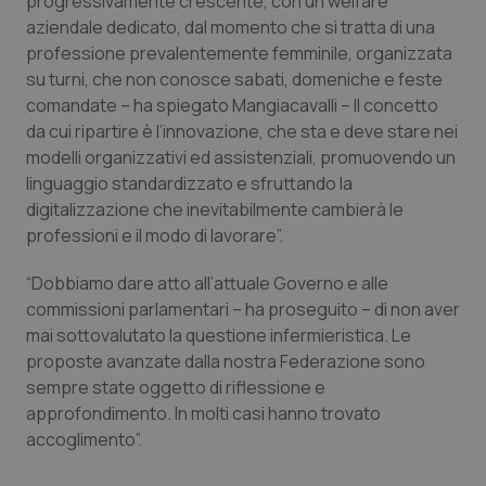
progressivamente crescente, con un welfare
Valle D’Aosta
Oncodermatologia
aziendale dedicato, dal momento che si tratta di una
professione prevalentemente femminile, organizzata
Veneto
Oncoematologia
su turni, che non conosce sabati, domeniche e feste
comandate – ha spiegato Mangiacavalli – Il concetto
Oncologia & Nutrizione
da cui ripartire è l’innovazione, che sta e deve stare nei
modelli organizzativi ed assistenziali, promuovendo un
Psoriasi & pelle
linguaggio standardizzato e sfruttando la
digitalizzazione che inevitabilmente cambierà le
Quotidiano Cardiologia
professioni e il modo di lavorare”.
“Dobbiamo dare atto all’attuale Governo e alle
Quotidiano Chirurgia
commissioni parlamentari – ha proseguito – di non aver
mai sottovalutato la questione infermieristica. Le
Quotidiano Oncologia
proposte avanzate dalla nostra Federazione sono
sempre state oggetto di riflessione e
Quotidiano Pediatria
approfondimento. In molti casi hanno trovato
accoglimento”.
Rene & patologie urogenitali