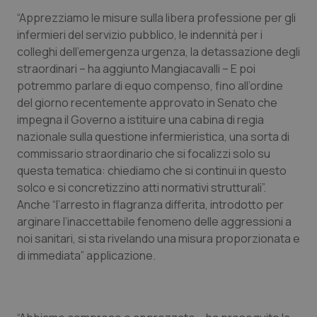
Salute orale & impianti
“Apprezziamo le misure sulla libera professione per gli
infermieri del servizio pubblico, le indennità per i
colleghi dell’emergenza urgenza, la detassazione degli
Sangue & coagulazione
straordinari – ha aggiunto Mangiacavalli – E poi
potremmo parlare di equo compenso, fino all’ordine
Tiroide
del giorno recentemente approvato in Senato che
impegna il Governo a istituire una cabina di regia
Tumore al seno
nazionale sulla questione infermieristica, una sorta di
commissario straordinario che si focalizzi solo su
Tumore ovarico
questa tematica: chiediamo che si continui in questo
solco e si concretizzino atti normativi strutturali”.
Tumori del Polmone & Testa Collo
Anche “l’arresto in flagranza differita, introdotto per
arginare l’inaccettabile fenomeno delle aggressioni a
Tumori gastrointestinali
noi sanitari, si sta rivelando una misura proporzionata e
di immediata” applicazione.
Ulcera & Reflusso
Vaccini