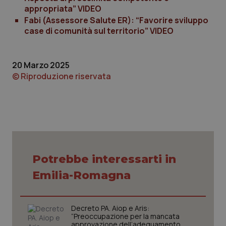
ver
appropriata” VIDEO
dell
Fabi (Assessore Salute ER): “Favorire sviluppo
You
case di comunità sul territorio” VIDEO
YSC
Sessione
Que
Google LLC
imp
.youtube.com
You
ten
vis
20 Marzo 2025
vid
© Riproduzione riservata
__Secure-
.youtube.com
5 mesi 4
Que
ROLLOUT_TOKEN
settimane
imp
You
ges
del
e d
per
del
ute
tracking-sites-
www.quotidianosanita.it
4
Que
Potrebbe interessarti in
ironfish-tracking-
settimane
imp
named-enable
2 giorni
dal
Emilia-Romagna
per 
sis
sol
ute
ide
Decreto PA. Aiop e Aris:
Wel
“Preoccupazione per la mancata
approvazione dell’adeguamento