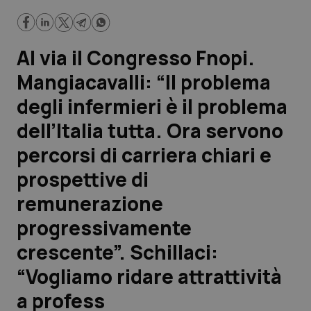
di carriera chiari e prospettive di remunerazione
progressivamente crescente”. Schillaci: “Vogliamo ridare
attrattività a profess
Scienza e Farmaci
Al via il Congresso Fnopi.
Studi e Analisi
Mangiacavalli: “Il problema
degli infermieri è il problema
Lettere al direttore
dell’Italia tutta. Ora servono
Edizioni Regionali
percorsi di carriera chiari e
prospettive di
QS Pro
remunerazione
Professionisti Sanitari.AI
progressivamente
crescente”. Schillaci:
Abruzzo
QS Pro Gold
“Vogliamo ridare attrattività
QS Club
Newsletter
Basilicata
Artrite & artrosi
a profess