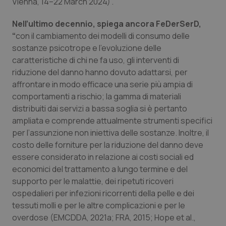
Vienna, 14–22 March 2024)”.
Salute orale & impianti
Nell’ultimo decennio, spiega ancora FeDerSerD,
“
con il cambiamento dei modelli di consumo delle
Sangue & coagulazione
sostanze psicotrope e l’evoluzione delle
caratteristiche di chi ne fa uso, gli interventi di
Tiroide
riduzione del danno hanno dovuto adattarsi, per
affrontare in modo efficace una serie più ampia di
Tumore al seno
comportamenti a rischio; la gamma di materiali
distribuiti dai servizi a bassa soglia si è pertanto
Tumore ovarico
ampliata e comprende attualmente strumenti specifici
per l’assunzione non iniettiva delle sostanze. Inoltre, il
Tumori del Polmone & Testa Collo
costo delle forniture per la riduzione del danno deve
essere considerato in relazione ai costi sociali ed
Tumori gastrointestinali
economici del trattamento a lungo termine e del
supporto per le malattie, dei ripetuti ricoveri
ospedalieri per infezioni ricorrenti della pelle e dei
Ulcera & Reflusso
tessuti molli e per le altre complicazioni e per le
overdose (EMCDDA, 2021a; FRA, 2015; Hope et al.,
Vaccini