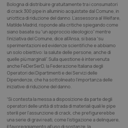
Calabria
Asma & BPCO
Bologna di distribuire gratuitamente tra i consumatori
di crack 300 pipe in alluminio acquistate dal Comune, in
un’ottica di riduzione del danno. L’assessora al Welfare,
Campania
Car-T
Matilde Madrid, risponde alla critiche spiegando come
siano basate su “un approccio ideologico” mentre
Emilia-Romagna
Colesterolo & coronaropatie
l’iniziativa del Comune, dice all’Ansa, si basa “su
sperimentazioni ed evidenze scientifiche e abbiamo
Friuli Venezia Giulia
Dermatite Atopica
un solo obiettivo: la salute delle persone, anche di
quelle più marginali”. Sulla questione è intervenuta
Lazio
Diabete & glucometri
anche FeDerSerD, la Federazione Italiana degli
Operatori dei Dipartimenti e dei Servizi delle
Liguria
Disturbi dell’umore
Dipendenze, che ha sottolineato l’importanza delle
iniziative di riduzione del danno.
Lombardia
Dolore
“Si contesta la messa a disposizione da parte degli
operatori delle unità di strada di materiali quali le pipe
Marche
Donna & Salute
sterili per l’assunzione di crack, che prefigurerebbe
una serie di gravi reati, come l’istigazione a delinquere,
Molise
Epatiti
il favoreggiamento all’uso di sostanze, la