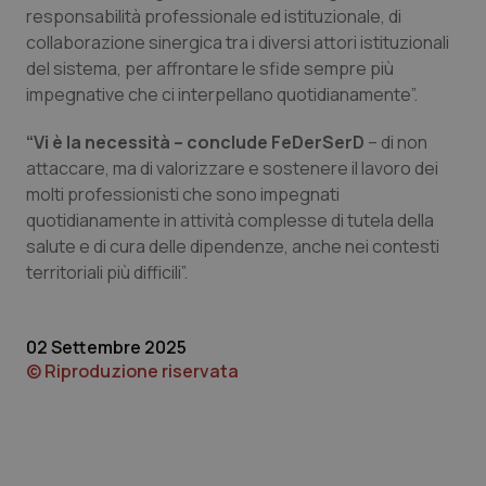
settim
.youtube.com
responsabilità professionale ed istituzionale, di
collaborazione sinergica tra i diversi attori istituzionali
del sistema, per affrontare le sfide sempre più
impegnative che ci interpellano quotidianamente”.
“Vi è la necessità – conclude FeDerSerD
– di non
attaccare, ma di valorizzare e sostenere il lavoro dei
molti professionisti che sono impegnati
quotidianamente in attività complesse di tutela della
salute e di cura delle dipendenze, anche nei contesti
territoriali più difficili”.
CookieScriptConsent
5 mesi
CookieScript
02 Settembre 2025
settim
www.quotidianosanita.it
© Riproduzione riservata