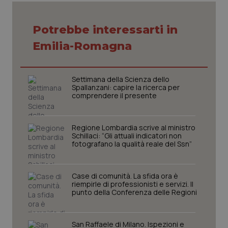
Potrebbe interessarti in
Emilia-Romagna
tracking-sites-ironfish-
www.quotidianosanita.it
4
tracking-enable
settim
2 gior
Settimana della Scienza dello
Spallanzani: capire la ricerca per
comprendere il presente
tracking-sites-ironfish-
www.quotidianosanita.it
4
session-id
settim
Regione Lombardia scrive al ministro
2 gior
Schillaci: “Gli attuali indicatori non
fotografano la qualità reale del Ssn”
_ga
1 anno
Case di comunità. La sfida ora è
Google LLC
mes
.quotidianosanita.it
riempirle di professionisti e servizi. Il
punto della Conferenza delle Regioni
San Raffaele di Milano. Ispezioni e