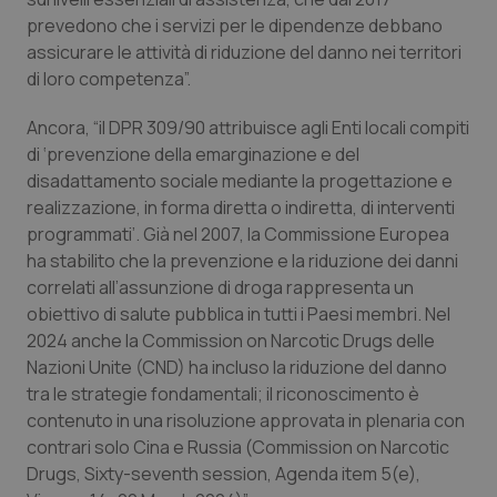
Valle D’Aosta
Oncodermatologia
prevedono che i servizi per le dipendenze debbano
assicurare le attività di riduzione del danno nei territori
Veneto
Oncoematologia
di loro competenza”.
Oncologia & Nutrizione
Ancora, “il DPR 309/90 attribuisce agli Enti locali compiti
di ‘prevenzione della emarginazione e del
Psoriasi & pelle
disadattamento sociale mediante la progettazione e
realizzazione, in forma diretta o indiretta, di interventi
Quotidiano Cardiologia
programmati’. Già nel 2007, la Commissione Europea
ha stabilito che la prevenzione e la riduzione dei danni
correlati all’assunzione di droga rappresenta un
Quotidiano Chirurgia
obiettivo di salute pubblica in tutti i Paesi membri. Nel
2024 anche la Commission on Narcotic Drugs delle
Quotidiano Oncologia
Nazioni Unite (CND) ha incluso la riduzione del danno
tra le strategie fondamentali; il riconoscimento è
Quotidiano Pediatria
contenuto in una risoluzione approvata in plenaria con
contrari solo Cina e Russia (Commission on Narcotic
Rene & patologie urogenitali
Drugs, Sixty-seventh session, Agenda item 5(e),