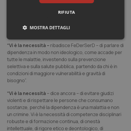
patologie (Larney et al., 2017; McGowan et al., 2020;
Wright et al., 2020) e di aggancio relazionale fiduciario
RIFIUTA
di grande importanza, proprio nella prospettiva di
realizzare una presa in carico della persona, di favorire
MOSTRA DETTAGLI
il suo accesso al SerD, di scongiurare il peggio”.
Necessari
Statistici
Marketing
“Vi è la necessità –
ribadisce FeDerSerD – di parlare di
dipendenza in modo non ideologico, come accade per
tutte le malattie, investendo sulla prevenzione
selettiva e sulla salute pubblica, partendo da chi è in
condizioni di maggiore vulnerabilità e gravità di
bisogno”.
Necessari
Statistici
Marketing
I cookie necessari contribuiscono a rendere fruibile il
“Vi è la necessità
– dice ancora – di evitare giudizi
sito web abilitandone funzionalità di base quali la
violenti e di rispettare le persone che consumano
navigazione sulle pagine e l'accesso alle aree
protette del sito. Il sito web non è in grado di
sostanze, perché la dipendenza è una malattia e non
funzionare correttamente senza questi cookie.
un crimine. Vi è la necessità di competenze disciplinari
Nome
Fornitore
/
Dominio
Scaden
robuste e di formazione continua, di onestà
intellettuale, di rigore etico e deontologico, di
VISITOR_PRIVACY_METADATA
5 mesi
YouTube