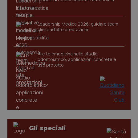
Leadership Medica 2026: guidare team
clinici ad alte prestazioni
AI e telemedicina nello studio
odontoiatrico: applicazioni concrete e
uso protetto
_ga_KM60CM4NPH
.quotidianosanita.it
1 anno
mes
Gli speciali