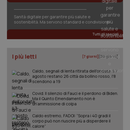
Sanità digitale per garantire più salute e
Fornitore
/
Nome
Scadenza
Descrizion
sostenibilità. Ma servono standard e condivisione
Dominio
Nome
Fornitore
/
Dominio
Scadenza
Des
_ga_0VMQEQKQ1N
.quotidianosanita.it
1 anno 1
Questo
Tutti gli speciali
mese
cookie
VISITOR_INFO1_LIVE
5 mesi 4
Que
Google LLC
viene
settimane
imp
.youtube.com
utilizzato
You
da Google
ten
Analytics
pre
I più letti
per
del
[7 giorni]
[30 giorni]
mantener
vid
lo stato
inco
della
può
Caldo, segnali di lenta ritirata dell'ondata: il 7
sessione.
det
agosto restano 26 città da bollino rosso, l'8
vis
web
scendono a 19
uti
nuo
ver
Covid. Il silenzio di Fauci e il perdono di Biden.
dell
Ma il Quinto Emendamento non è
You
un’ammissione di colpa
__Secure-YNID
.youtube.com
5 mesi 4
Que
settimane
imp
Caldo estremo, FADOI: “Sopra i 40 gradi il
You
corpo può non riuscire più a disperdere il
ten
pre
calore”
del