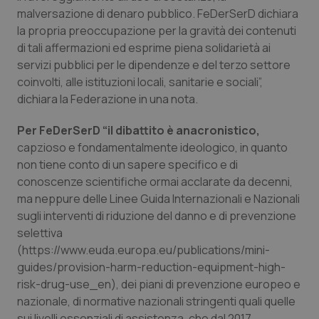
malversazione di denaro pubblico. FeDerSerD dichiara
Piemonte
HIV
la propria preoccupazione per la gravità dei contenuti
di tali affermazioni ed esprime piena solidarietà ai
Provincia Autonoma di Bolzano
Infezioni & Febbre
servizi pubblici per le dipendenze e del terzo settore
coinvolti, alle istituzioni locali, sanitarie e sociali”,
Provincia Autonoma di Trento
Ipertensione & Scompenso
dichiara la Federazione in una nota.
Per FeDerSerD “il dibattito è anacronistico,
Puglia
Malattie rare
capzioso e fondamentalmente ideologico, in quanto
non tiene conto di un sapere specifico e di
Sardegna
Malattia di Crohn & Rettocolite Ulcerosa
conoscenze scientifiche ormai acclarate da decenni,
ma neppure delle Linee Guida Internazionali e Nazionali
Sicilia
Neuroscienze & patologie neurodegenerative
sugli interventi di riduzione del danno e di prevenzione
selettiva
Toscana
Obesità
(https://www.euda.europa.eu/publications/mini-
guides/provision-harm-reduction-equipment-high-
Umbria
Oftalmologia
risk-drug-use_en), dei piani di prevenzione europeo e
nazionale, di normative nazionali stringenti quali quelle
sui livelli essenziali di assistenza, che dal 2017