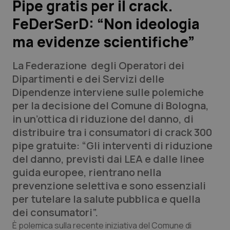
Pipe gratis per il crack.
FeDerSerD: “Non ideologia
Scienza e Farmaci
ma evidenze scientifiche”
Studi e Analisi
La Federazione degli Operatori dei
Lettere al direttore
Dipartimenti e dei Servizi delle
Dipendenze interviene sulle polemiche
Edizioni Regionali
per la decisione del Comune di Bologna,
in un’ottica di riduzione del danno, di
QS Pro
distribuire tra i consumatori di crack 300
pipe gratuite: “Gli interventi di riduzione
Professionisti Sanitari.AI
del danno, previsti dai LEA e dalle linee
guida europee, rientrano nella
Abruzzo
QS Pro Gold
prevenzione selettiva e sono essenziali
per tutelare la salute pubblica e quella
QS Club
Newsletter
Basilicata
Artrite & artrosi
dei consumatori”.
È polemica sulla recente iniziativa del Comune di