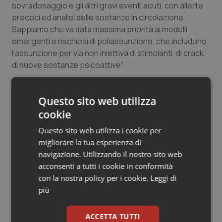
sovradosaggio e gli altri gravi eventi acuti, con allerte
precoci ed analisi delle sostanze in circolazione.
Sappiamo che va data massima priorità ai modelli
emergenti e rischiosi di poliassunzione, che includono
l’assunzione per via non iniettiva di stimolanti, di crack,
di nuove sostanze psicoattive”.
Dunque, FeDerSerD risponde una volta di più a chi in
questi giorni “afferma scorrettamente che le attività di
Questo sito web utilizza
riduzione del danno, e in particolare quelle di fornitura
cookie
di materiali, sono inutili ed anzi dannose, perché
Questo sito web utilizza i cookie per
promuovono e favoriscono il consumo di sostanze:
migliorare la tua esperienza di
questi interventi si rivolgono esclusivamente ai
navigazione. Utilizzando il nostro sito web
consumatori a rischio e a chi ha già una dipendenza, a
acconsenti a tutti i cookie in conformità
chi non si è ancora rivolto ai servizi di cura, persone
con la nostra policy per i cookie.
Leggi di
quindi che vivono le situazioni più drammatiche e che
più
molto spesso si trovano in condizioni di fragilità e
disagio. Fornire materiali per il consumo costituisce in
ACCETTA TUTTI
questi casi un elemento di prevenzione di gravi