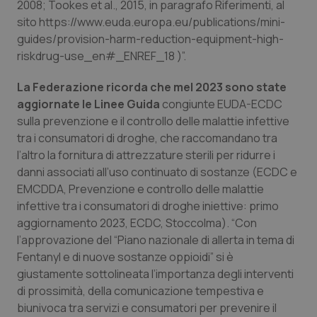
2008; Tookes et al., 2015, in paragrafo Riferimenti, al
sito https://www.euda.europa.eu/publications/mini-
guides/provision-harm-reduction-equipment-high-
riskdrug-use_en#_ENREF_18 )”.
La Federazione ricorda che mel 2023 sono state
aggiornate le Linee Guida
congiunte EUDA-ECDC
sulla prevenzione e il controllo delle malattie infettive
tra i consumatori di droghe, che raccomandano tra
l’altro la fornitura di attrezzature sterili per ridurre i
danni associati all’uso continuato di sostanze (ECDC e
EMCDDA, Prevenzione e controllo delle malattie
infettive tra i consumatori di droghe iniettive: primo
aggiornamento 2023, ECDC, Stoccolma). “Con
l’approvazione del “Piano nazionale di allerta in tema di
Fentanyl e di nuove sostanze oppioidi” si è
giustamente sottolineata l’importanza degli interventi
di prossimità, della comunicazione tempestiva e
biunivoca tra servizi e consumatori per prevenire il