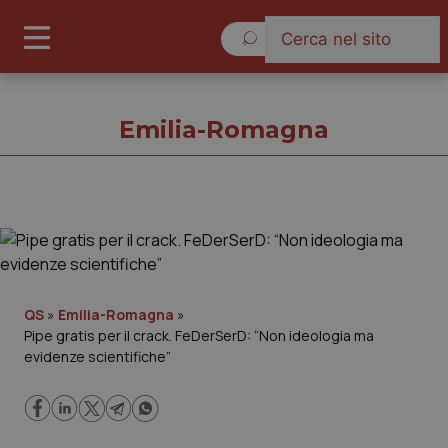
Sabato 8 Agosto 2026
Emilia-Romagna
Emilia-Romagna
Cronache
QS
»
Emilia-Romagna
»
Pipe gratis per il crack. FeDerSerD: “Non ideologia ma
Governo e Parlamento
evidenze scientifiche”
Regioni e Asl
Lavoro e Professioni