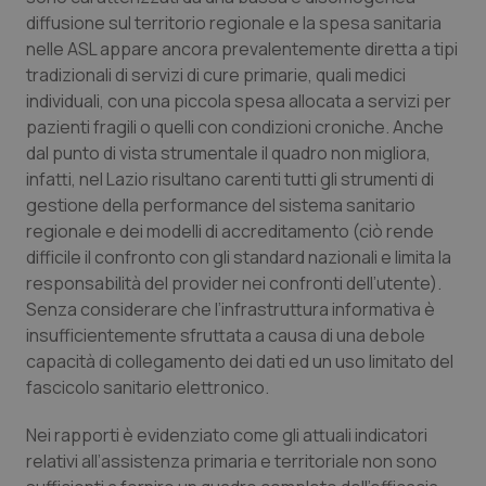
diffusione sul territorio regionale e la spesa sanitaria
Piemonte
HIV
nelle ASL appare ancora prevalentemente diretta a tipi
tradizionali di servizi di cure primarie, quali medici
Provincia Autonoma di Bolzano
Infezioni & Febbre
individuali, con una piccola spesa allocata a servizi per
pazienti fragili o quelli con condizioni croniche. Anche
Provincia Autonoma di Trento
Ipertensione & Scompenso
dal punto di vista strumentale il quadro non migliora,
infatti, nel Lazio risultano carenti tutti gli strumenti di
gestione della performance del sistema sanitario
Puglia
Malattie rare
regionale e dei modelli di accreditamento (ciò rende
difficile il confronto con gli standard nazionali e limita la
Sardegna
Malattia di Crohn & Rettocolite Ulcerosa
responsabilità del provider nei confronti dell’utente).
Senza considerare che l’infrastruttura informativa è
Sicilia
Neuroscienze & patologie neurodegenerative
insufficientemente sfruttata a causa di una debole
capacità di collegamento dei dati ed un uso limitato del
Toscana
Obesità
fascicolo sanitario elettronico.
Umbria
Oftalmologia
Nei rapporti è evidenziato come gli attuali indicatori
relativi all’assistenza primaria e territoriale non sono