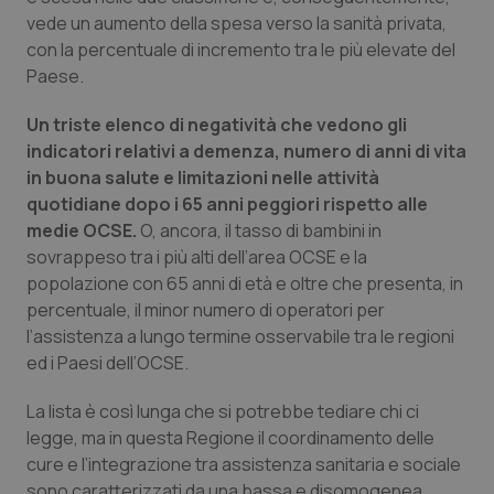
Calabria
Asma & BPCO
vede un aumento della spesa verso la sanità privata,
con la percentuale di incremento tra le più elevate del
Campania
Car-T
Paese.
Un triste elenco di negatività che vedono gli
Emilia-Romagna
Colesterolo & coronaropatie
indicatori relativi a demenza, numero di anni di vita
in buona salute e limitazioni nelle attività
Friuli Venezia Giulia
Dermatite Atopica
quotidiane dopo i 65 anni peggiori rispetto alle
medie OCSE.
O, ancora, il tasso di bambini in
Lazio
Diabete & glucometri
sovrappeso tra i più alti dell’area OCSE e la
popolazione con 65 anni di età e oltre che presenta, in
Liguria
Disturbi dell’umore
percentuale, il minor numero di operatori per
l’assistenza a lungo termine osservabile tra le regioni
Lombardia
Dolore
ed i Paesi dell’OCSE.
La lista è così lunga che si potrebbe tediare chi ci
Marche
Donna & Salute
legge, ma in questa Regione il coordinamento delle
cure e l’integrazione tra assistenza sanitaria e sociale
Molise
Epatiti
sono caratterizzati da una bassa e disomogenea