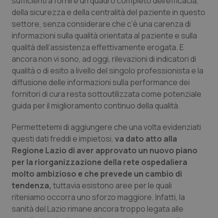
sufficienti a fornire un quadro completo dell’efficacia,
Valle D’Aosta
Oncodermatologia
della sicurezza e della centralità del paziente in questo
settore, senza considerare che c’è una carenza di
Veneto
Oncoematologia
informazioni sulla qualità orientata al paziente e sulla
qualità dell’assistenza effettivamente erogata. E
Oncologia & Nutrizione
ancora non vi sono, ad oggi, rilevazioni di indicatori di
qualità o di esito a livello del singolo professionista e la
Psoriasi & pelle
diffusione delle informazioni sulla performance dei
fornitori di cura resta sottoutilizzata come potenziale
Quotidiano Cardiologia
guida per il miglioramento continuo della qualità.
Permettetemi di aggiungere che una volta evidenziati
Quotidiano Chirurgia
questi dati freddi e impietosi,
va dato atto alla
Regione Lazio di aver approvato un nuovo piano
Quotidiano Oncologia
per la riorganizzazione della rete ospedaliera
molto ambizioso e che prevede un cambio di
Quotidiano Pediatria
tendenza,
tuttavia esistono aree per le quali
riteniamo occorra uno sforzo maggiore. Infatti, la
Rene & patologie urogenitali
sanità del Lazio rimane ancora troppo legata alle