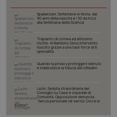
Spallanzani. Settembre in festa: dai
90 anni della nascita e i 30 da Irccs
alla Settimana della Scienza
Trapianto di cornea ad altissimo
rischio. Al Bambino Gesù intervento
riuscito grazie a una task force di 6
specialità
Quando la privacy protegge il silenzio
e indebolisce la fiducia dei cittadini
CookieScriptConsent
5 mesi
CookieScript
settim
www.quotidianosanita.it
Lazio. Seduta straordinaria del
Consiglio su Case e ospedali di
Comunità. Opposizione denuncia:
“Senza personale né servizi. Dov’è la
svolta?”