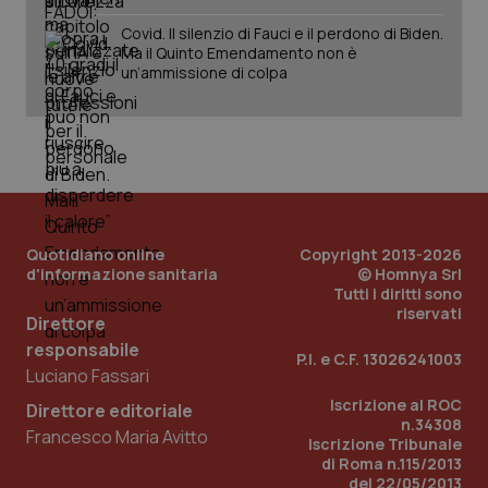
Fornitore
/
Nome
Scadenza
Descrizion
Covid. Il silenzio di Fauci e il perdono di Biden.
Dominio
Ma il Quinto Emendamento non è
Nome
Fornitore
/
Dominio
Scadenza
Des
_ga_0VMQEQKQ1N
.quotidianosanita.it
1 anno 1
Questo
un’ammissione di colpa
mese
cookie
VISITOR_INFO1_LIVE
5 mesi 4
Que
Google LLC
viene
settimane
imp
.youtube.com
utilizzato
You
da Google
ten
Analytics
pre
per
del
mantener
vid
lo stato
inco
della
può
sessione.
det
vis
Quotidiano online
Copyright 2013-2026
web
uti
d'informazione sanitaria
© Homnya Srl
nuo
Tutti i diritti sono
ver
riservati
dell
Direttore
You
responsabile
P.I. e C.F. 13026241003
__Secure-YNID
.youtube.com
5 mesi 4
Que
Luciano Fassari
settimane
imp
You
Iscrizione al ROC
Direttore editoriale
ten
n.34308
pre
Francesco Maria Avitto
del
Iscrizione Tribunale
vid
di Roma n.115/2013
inco
del 22/05/2013
può