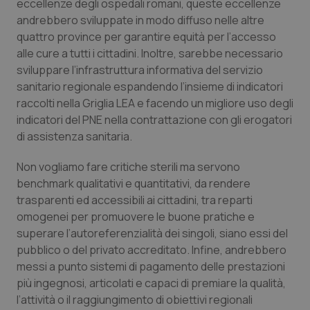
eccellenze degli ospedali romani, queste eccellenze
Salute orale & impianti
andrebbero sviluppate in modo diffuso nelle altre
quattro province per garantire equità per l’accesso
Sangue & coagulazione
alle cure a tutti i cittadini. Inoltre, sarebbe necessario
sviluppare l’infrastruttura informativa del servizio
sanitario regionale espandendo l’insieme di indicatori
Tiroide
raccolti nella Griglia LEA e facendo un migliore uso degli
indicatori del PNE nella contrattazione con gli erogatori
Tumore al seno
di assistenza sanitaria.
Tumore ovarico
Non vogliamo fare critiche sterili ma servono
benchmark qualitativi e quantitativi, da rendere
Tumori del Polmone & Testa Collo
trasparenti ed accessibili ai cittadini, tra reparti
omogenei per promuovere le buone pratiche e
Tumori gastrointestinali
superare l’autoreferenzialità dei singoli, siano essi del
pubblico o del privato accreditato. Infine, andrebbero
messi a punto sistemi di pagamento delle prestazioni
Ulcera & Reflusso
più ingegnosi, articolati e capaci di premiare la qualità,
l’attività o il raggiungimento di obiettivi regionali
Vaccini