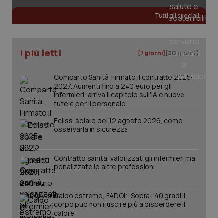
Tutti gli speciali
I più letti
[7 giorni]
[30 giorni]
Comparto Sanità. Firmato il contratto 2025-
2027. Aumenti fino a 240 euro per gli
infermieri, arriva il capitolo sull'IA e nuove
tutele per il personale
Eclissi solare del 12 agosto 2026, come
osservarla in sicurezza
_ga_KM60CM4NPH
.quotidianosanita.it
1 anno
mes
Contratto sanità, valorizzati gli infermieri ma
penalizzate le altre professioni
Caldo estremo, FADOI: “Sopra i 40 gradi il
corpo può non riuscire più a disperdere il
calore”