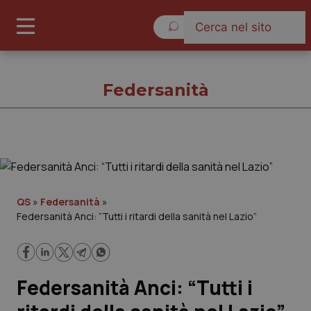
Giovedì 6 Agosto 2026
Federsanità
Federsanità
Cronache
QS
»
Federsanità
»
Federsanità Anci: “Tutti i ritardi della sanità nel Lazio”
Governo e Parlamento
Regioni e Asl
Federsanità Anci: “Tutti i
Lavoro e Professioni