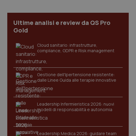
Ultime analisi e review da QS Pro
tracking-sites-ironfish-
www.quotidianosanita.it
4
tracking-enable
settim
Gold
2 gior
Cloud sanitario: infrastrutture,
compliance, GDPR e Risk management
tracking-sites-ironfish-
www.quotidianosanita.it
4
session-id
settim
2 gior
Gestione dell'Ipertensione resistente:
dalle Linee Guida alle terapie innovative
_ga
1 anno
Google LLC
mes
.quotidianosanita.it
Leadership Infermieristica 2026: nuovi
modelli di responsabilità e autonomia
Leadership Medica 2026: guidare team