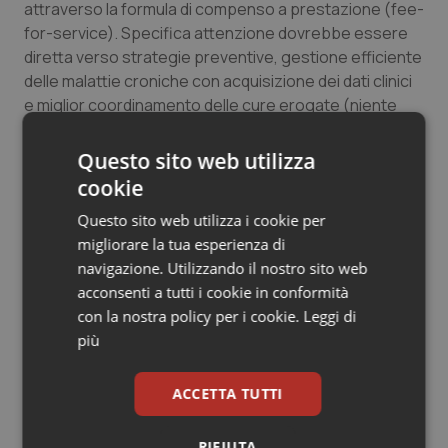
attraverso la formula di compenso a prestazione (fee-
for-service). Specifica attenzione dovrebbe essere
diretta verso strategie preventive, gestione efficiente
delle malattie croniche con acquisizione dei dati clinici
e miglior coordinamento delle cure erogate (niente
dati su cui effettuare verifiche, nessun pagamento
della prestazione e penalizzazione progressiva per le
Questo sito web utilizza
prestazioni inappropriate).
cookie
Questo sito web utilizza i cookie per
Ci scuserà il Presidente Zingaretti ma
noi tocchiamo
migliorare la tua esperienza di
con mano la disperazione dei sindaci che non
navigazione. Utilizzando il nostro sito web
riescono più ad erogare i servizi per non
acconsenti a tutti i cookie in conformità
autosufficienti e fragili
e crediamo che, utilizzando
con la nostra policy per i cookie.
Leggi di
esclusivamente i molteplici ma freddi decreti della
più
direzione regionale, gli obiettivi che si è posto sin
dall’insediamento siano difficilmente raggiungibili,
almeno entro questa sua prima legislatura, ma i
ACCETTA TUTTI
cittadini laziali, pur pazienti, preferirebbero non
attendere così tanto tempo per avere un accesso ai
RIFIUTA