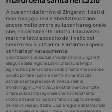
ritardi della sanità nel Lazio”
A due anni dall'arrivo di Zingaretti i dati di
Scienza e Farmaci
monitoraggio LEA e SIVeAS mostrano
ancora molte ombre sulla sanità regionale
Studi e Analisi
che, ha certamente ridotto il disavanzo,
ma lo ha fatto a scapito del livello dei
Lettere al direttore
servizi resi ai cittadini. E intanto la spesa
sanitaria privata aumenta
Edizioni Regionali
Sono trascorsi quasi due anni dall’arrivo di Zingaretti
alla guida della regione Lazio. Un lasso di tempo
QS Pro
significativo per valutare il cambiamento che avrebbe
dovuto portare il Lazio al centro di una rinascita
Professionisti Sanitari.AI
sanitaria senza precedenti. Invece, i dati di
monitoraggio LEA e SIVeAS mostrano ancora molte
Abruzzo
QS Pro Gold
ombre sulla sanità regionale che, ha certamente
ridotto il disavanzo, ma lo ha fatto a scapito del livello
QS Club
Newsletter
Basilicata
Artrite & artrosi
dei servizi resi ai cittadini. Così la regione della Capitale
è scesa nelle due classifiche e, conseguentemente,