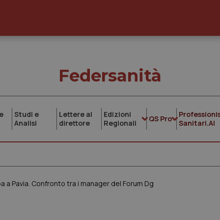
Federsanità
e
Studi e
Lettere al
Edizioni
Professionis
QS Pro
Analisi
direttore
Regionali
Sanitari.AI
pa a Pavia. Confronto tra i manager del Forum Dg