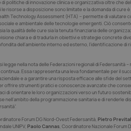
di politiche di innovazione clinica e organizzativa oltre che del
i le risorse a disposizione sono limitate e la domanda di cure è
’Health Technology Assessment (HTA) – permette di valutare 
, sociale e ambientale delle tecnologie emergenti. Ciò consent
a la qualità delle cure sia la tenuta finanziaria delle organizza
isione chiara e di tradurla in obiettivi e strategie concrete div
ondita dell’ambiente interno ed esterno, l’identificazione di ri
i legge nella nota delle Federazioni regionali di Federsanità 
ne continua. Essa rappresenta una leva fondamentale per il suc
iendale e a garantire una risposta efficace alle sfide del set
per offrire strumenti pratici e conoscenze avanzate che conse
ci di orientare le loro organizzazioni verso un futuro sostenibi
ose nell’ambito della programmazione sanitaria e di renderle dis
sanità”.
ordinatore Forum DG Nord-Ovest Federsanità,
Pietro Prevital
endale UNIPV,
Paolo Cannas
, Coordinatore Nazionale Forum Di