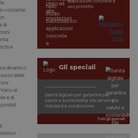
applicazioni concrete e
la
uso protetto
 in costante
con
e di
zioni
enta
schi e
Gli speciali
– ma dinamico
cesso delle
tore
ntano ai
Sanità digitale per garantire più
le e di
salute e sostenibilità. Ma servono
ponibili
standard e condivisione
Tutti gli speciali
i
,
rettori