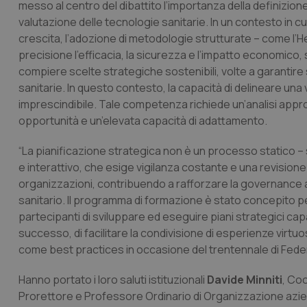
messo al centro del dibattito l’importanza della definizione 
valutazione delle tecnologie sanitarie. In un contesto in cu
crescita, l’adozione di metodologie strutturate – come l
precisione l’efficacia, la sicurezza e l’impatto economico
compiere scelte strategiche sostenibili, volte a garantire si
sanitarie. In questo contesto, la capacità di delineare una v
imprescindibile. Tale competenza richiede un’analisi approf
opportunità e un’elevata capacità di adattamento.
“La pianificazione strategica non è un processo statico – s
e interattivo, che esige vigilanza costante e una revisio
organizzazioni, contribuendo a rafforzare la governance az
sanitario. Il programma di formazione è stato concepito 
partecipanti di sviluppare ed eseguire piani strategici capa
successo, di facilitare la condivisione di esperienze virtu
come best practices in occasione del trentennale di Feder
Hanno portato i loro saluti istituzionali
Davide Minniti
, Co
Prorettore e Professore Ordinario di Organizzazione azi