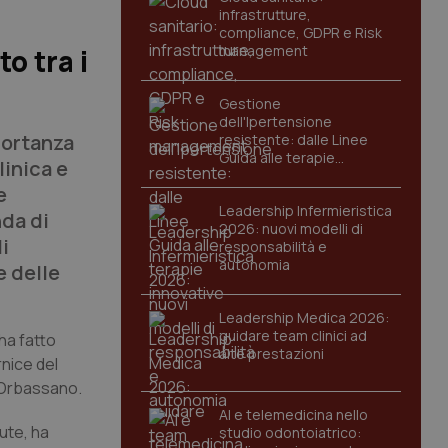
infrastrutture,
compliance, GDPR e Risk
management
o tra i
Gestione
dell'Ipertensione
portanza
resistente: dalle Linee
Guida alle terapie
linica e
innovative
e
Leadership Infermieristica
nda di
2026: nuovi modelli di
i
responsabilità e
autonomia
e delle
Leadership Medica 2026:
guidare team clinici ad
ha fatto
alte prestazioni
rnice del
i Orbassano.
AI e telemedicina nello
ute, ha
studio odontoiatrico: