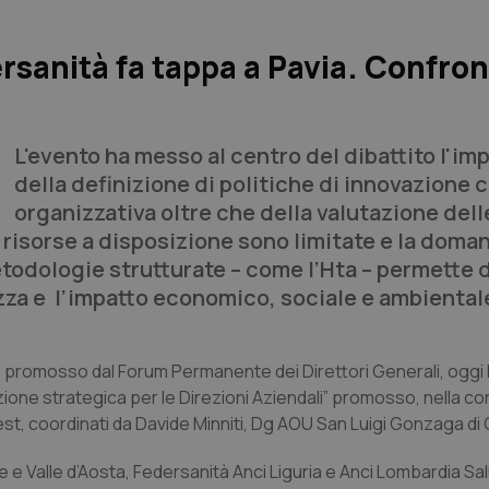
rsanità fa tappa a Pavia. Confront
L'evento ha messo al centro del dibattito l'im
della definizione di politiche di innovazione c
organizzativa oltre che della valutazione dell
e risorse a disposizione sono limitate e la doma
etodologie strutturate – come l’Hta – permette d
rezza e l’impatto economico, sociale e ambiental
à, promosso dal Forum Permanente dei Direttori Generali, oggi 
zione strategica per le Direzioni Aziendali” promosso, nella co
vest, coordinati da Davide Minniti, Dg AOU San Luigi Gonzaga d
 e Valle d’Aosta, Federsanità Anci Liguria e Anci Lombardia Sal