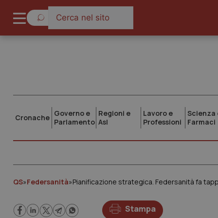
Governo e
Regioni e
Lavoro e
Scienza 
Cronache
Parlamento
Asl
Professioni
Farmaci
QS
»
Federsanità
»
Pianificazione strategica. Federsanità fa tap
Stampa