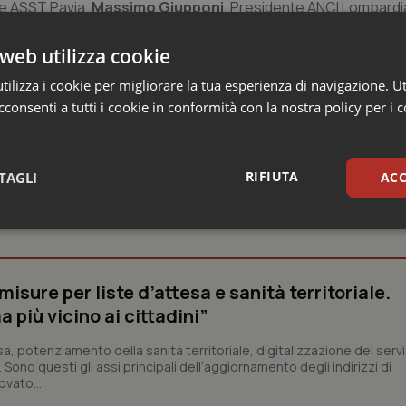
le ASST Pavia,
Massimo Giupponi
, Presidente ANCI Lombardi
RCCS San Matteo Pavia,
Lorella Cecconami
, Direttore Genera
sl Citta di Torino.
web utilizza cookie
ilizza i cookie per migliorare la tua esperienza di navigazione. Ut
consenti a tutti i cookie in conformità con la nostra policy per i 
RIFIUTA
TAGLI
ACC
nità
sari
Statistici
Mar
sure per liste d’attesa e sanità territoriale.
 più vicino ai cittadini”
sa, potenziamento della sanità territoriale, digitalizzazione dei servi
Necessari
Statistici
Marketing
ono questi gli assi principali dell’aggiornamento degli indirizzi di
vato...
tribuiscono a rendere fruibile il sito web abilitandone funzionalità di base quali la nav