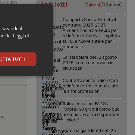
a Salute,
I più letti
[7 giorni]
[30 giorni]
le ATS Pavia,
Comparto Sanità. Firmato il
contratto 2025-2027.
ilizzando il
Aumenti fino a 240 euro per
cookie.
Leggi di
gli infermieri, arriva il capitolo
sull'IA e nuove tutele per il
personale
Eclissi solare del 12 agosto
ETTA TUTTI
2026, come osservarla in
sicurezza
keting
Contratto sanità, valorizzati
gli infermieri ma penalizzate
le altre professioni
Caldo estremo, FADOI:
“Sopra i 40 gradi il corpo può
non riuscire più a disperdere
zi,
il calore”
Fibromialgia. Identificati 26
igazione sulle pagine