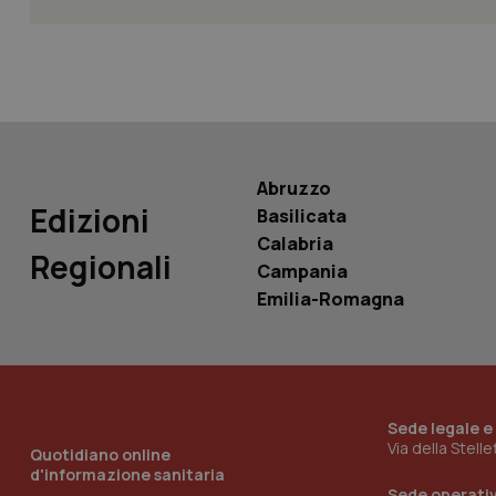
PHPSESSID
Abruzzo
_ga_KM60CM4NPH
Edizioni
Basilicata
Calabria
Regionali
Campania
Emilia-Romagna
Nome
Nome
VISITOR_INFO1_LIV
_ga_0VMQEQKQ1N
__Secure-YNID
Sede legale e
Via della Stell
Quotidiano online
d'informazione sanitaria
Sede operati