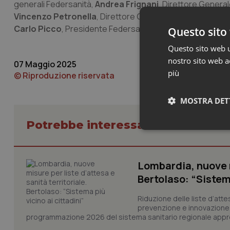
generali Federsanità,
Andrea Frignani
, Direttore Genera
Vincenzo Petronella
, Direttore Generale Fondazione I
Carlo Picco
, Presidente Federsanità Anci Piemonte e DG A
Questo sito 
Questo sito web ut
nostro sito web ac
07 Maggio 2025
più
© Riproduzione riservata
MOSTRA DET
Potrebbe interessarti in Federsa
Neces
Lombardia, nuove mi
Bertolaso: “Sistema
Riduzione delle liste d’atte
prevenzione e innovazione. S
programmazione 2026 del sistema sanitario regionale appro
I cookie necessari con