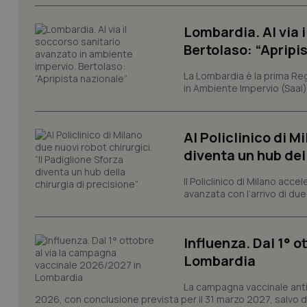
e l'accesso alle aree 
Nome
Lombardia. Al via 
VISITOR_PRIVACY_
Bertolaso: “Apripi
La Lombardia è la prima Reg
in Ambiente Impervio (Saai)
CookieScriptConse
Al Policlinico di M
diventa un hub del
tracking-sites-ironf
tracking-enable
Il Policlinico di Milano acce
avanzata con l’arrivo di due
tracking-sites-ironf
session-id
Influenza. Dal 1° 
_ga
Lombardia
La campagna vaccinale anti
2026, con conclusione prevista per il 31 marzo 2027, salvo div