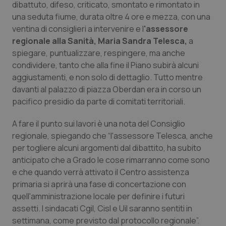
dibattuto, difeso, criticato, smontato e rimontato in
Calabria
Asma & BPCO
una seduta fiume, durata oltre 4 ore e mezza, con una
ventina di consiglieri a intervenire e l
'assessore
Campania
Car-T
regionale alla Sanità, Maria Sandra Telesca,
a
spiegare, puntualizzare, respingere, ma anche
Emilia-Romagna
Colesterolo & coronaropatie
condividere, tanto che alla fine il Piano subirà alcuni
aggiustamenti, e non solo di dettaglio. Tutto mentre
Friuli Venezia Giulia
Dermatite Atopica
davanti al palazzo di piazza Oberdan era in corso un
pacifico presidio da parte di comitati territoriali.
Lazio
Diabete & glucometri
A fare il punto sui lavori è una nota del Consiglio
regionale, spiegando che “l'assessore Telesca, anche
Liguria
Disturbi dell’umore
per togliere alcuni argomenti dal dibattito, ha subito
anticipato che a Grado le cose rimarranno come sono
Lombardia
Dolore
e che quando verrà attivato il Centro assistenza
primaria si aprirà una fase di concertazione con
Marche
Donna & Salute
quell'amministrazione locale per definire i futuri
assetti. I sindacati Cgil, Cisl e Uil saranno sentiti in
Molise
Epatiti
settimana, come previsto dal protocollo regionale”.