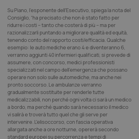
Su Piano, l'esponente dell'Esecutivo, spiega la nota del
Piemonte
HIV
Consiglio, “ha precisato che non è stato fatto per
ridurre i costi – tanto che costerà di più – ma per
Provincia Autonoma di Bolzano
Infezioni & Febbre
razionalizzarli puntando a migliorare qualità ed equità,
tenendo conto del rapporto costi/efficacia. Qualche
Provincia Autonoma di Trento
Ipertensione & Scompenso
esempio: le auto mediche erano 4 e diventeranno 6,
verranno aggiunti 40 infermieri qualificati, si prevede di
Puglia
Malattie rare
assumere, con concorso, medici professionisti
specializzati nel campo dell'emergenza che possano
Sardegna
Malattia di Crohn & Rettocolite Ulcerosa
operare non solo sulle automediche, ma anche nei
pronto soccorso. Le ambulanze verranno
Sicilia
Neuroscienze & patologie neurodegenerative
gradualmente sostituite per renderle tutte
medicalizzabili, non perché ogni volta ci sarà un medico
a bordo, ma perché quando sarà necessario il medico
Toscana
Obesità
vi salirà e troverà tutto quel che gli serve per
intervenire. L'elisoccorso, con fascia operativa
Umbria
Oftalmologia
allargata anche a ore notturne, opererà secondo
standard europei su percorrenza e tempi di