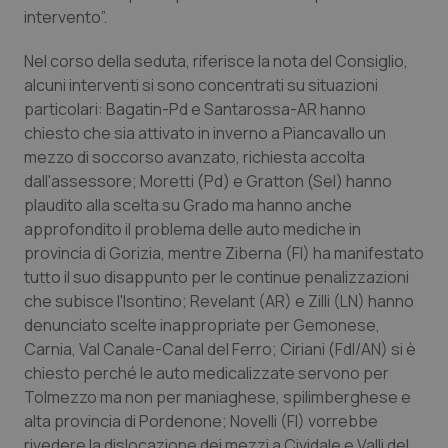
Valle D’Aosta
Oncodermatologia
intervento”.
Veneto
Oncoematologia
Nel corso della seduta, riferisce la nota del Consiglio,
alcuni interventi si sono concentrati su situazioni
Oncologia & Nutrizione
particolari: Bagatin-Pd e Santarossa-AR hanno
chiesto che sia attivato in inverno a Piancavallo un
mezzo di soccorso avanzato, richiesta accolta
Psoriasi & pelle
dall'assessore; Moretti (Pd) e Gratton (Sel) hanno
plaudito alla scelta su Grado ma hanno anche
Quotidiano Cardiologia
approfondito il problema delle auto mediche in
provincia di Gorizia, mentre Ziberna (FI) ha manifestato
Quotidiano Chirurgia
tutto il suo disappunto per le continue penalizzazioni
che subisce l'Isontino; Revelant (AR) e Zilli (LN) hanno
Quotidiano Oncologia
denunciato scelte inappropriate per Gemonese,
Carnia, Val Canale-Canal del Ferro; Ciriani (FdI/AN) si è
Quotidiano Pediatria
chiesto perché le auto medicalizzate servono per
Tolmezzo ma non per maniaghese, spilimberghese e
Rene & patologie urogenitali
alta provincia di Pordenone; Novelli (FI) vorrebbe
rivedere la dislocazione dei mezzi a Cividale e Valli del