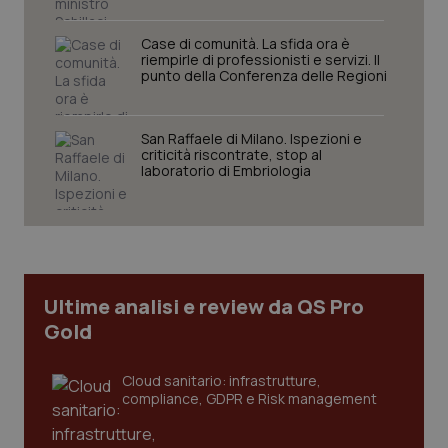
Nome
Fornitore
/
Dominio
Scaden
Case di comunità. La sfida ora è
VISITOR_PRIVACY_METADATA
5 mesi
YouTube
riempirle di professionisti e servizi. Il
settim
.youtube.com
punto della Conferenza delle Regioni
San Raffaele di Milano. Ispezioni e
criticità riscontrate, stop al
laboratorio di Embriologia
Ultime analisi e review da QS Pro
Gold
Cloud sanitario: infrastrutture,
CookieScriptConsent
5 mesi
CookieScript
settim
www.quotidianosanita.it
compliance, GDPR e Risk management