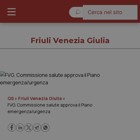
Lunedì 10 Agosto 2026
Friuli Venezia Giulia
Friuli Venezia Giulia
Cronache
QS
»
Friuli Venezia Giulia
»
FVG. Commissione salute approva il Piano
Governo e Parlamento
emergenza/urgenza
Regioni e Asl
Lavoro e Professioni