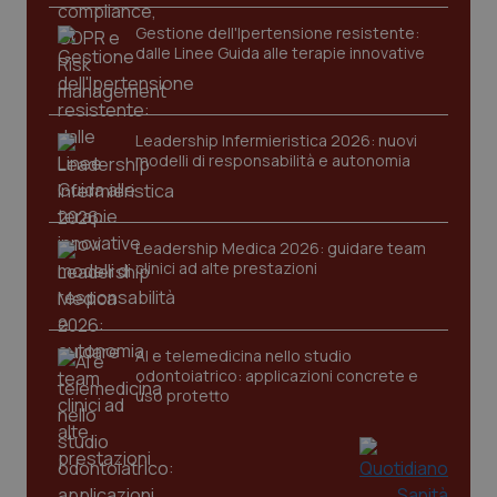
Gestione dell'Ipertensione resistente:
dalle Linee Guida alle terapie innovative
Leadership Infermieristica 2026: nuovi
modelli di responsabilità e autonomia
tracking-sites-ironfish-
www.quotidianosanita.it
4
tracking-enable
settim
2 gior
Leadership Medica 2026: guidare team
clinici ad alte prestazioni
tracking-sites-ironfish-
www.quotidianosanita.it
4
session-id
settim
AI e telemedicina nello studio
2 gior
odontoiatrico: applicazioni concrete e
uso protetto
_ga
1 anno
Google LLC
mes
.quotidianosanita.it