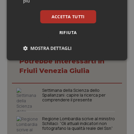
più
12 Ottobre 2015
© Riproduzione riservata
ACCETTA TUTTI
RIFIUTA
MOSTRA DETTAGLI
Potrebbe interessarti in
Necessari
Statistici
Marketing
Friuli Venezia Giulia
Settimana della Scienza dello
Spallanzani: capire la ricerca per
comprendere il presente
Necessari
Statistici
Marketing
I cookie necessari contribuiscono a rendere fruibile il
Regione Lombardia scrive al ministro
sito web abilitandone funzionalità di base quali la
Schillaci: “Gli attuali indicatori non
navigazione sulle pagine e l'accesso alle aree
fotografano la qualità reale del Ssn”
protette del sito. Il sito web non è in grado di
funzionare correttamente senza questi cookie.