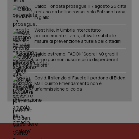
Caldo, l’ondata prosegue. Il 7 agosto 26 città
PHPSESSID
Sessio
PHP.net
www.quotidianosanita.it
restano da bollino rosso, solo Bolzano torna
in giallo
West Nile. In Umbria intercettato
precocemente il virus, attivate subito le
misure di prevenzione a tutela dei cittadini
Caldo estremo, FADOI: “Sopra i 40 gradi il
corpo può non riuscire più a disperdere il
calore”
Covid. Il silenzio di Fauci e il perdono di Biden.
Ma il Quinto Emendamento non è
un’ammissione di colpa
_ga_KM60CM4NPH
.quotidianosanita.it
1 anno
mes