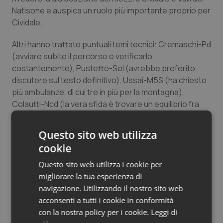
Natisone e auspica un ruolo più importante proprio per
Salute orale & impianti
Cividale.
Sangue & coagulazione
Altri hanno trattato puntuali temi tecnici: Cremaschi-Pd
(avviare subito il percorso e verificarlo
Tiroide
costantemente), Pustetto-Sel (avrebbe preferito
discutere sul testo definitivo), Ussai-M5S (ha chiesto
Tumore al seno
più ambulanze, di cui tre in più per la montagna),
Colautti-Ncd (la vera sfida è trovare un equilibrio fra
Tumore ovarico
territori e risorse), Marini-FI e Rotelli (hanno proposto
una miglior definizione del punto relativo ai servizi di
Questo sito web utilizza
salute mentale, accolta dall'assessore Telesca).
Tumori del Polmone & Testa Collo
cookie
Al termine, a favore si sono espressi a favore Pd e
Questo sito web utilizza i cookie per
Tumori gastrointestinali
Cittadini, contro FI, AR, M5S e LN, mentre Pustetto e
migliorare la tua esperienza di
Barillari si sono astenuti.
navigazione. Utilizzando il nostro sito web
Ulcera & Reflusso
acconsenti a tutti i cookie in conformità
con la nostra policy per i cookie.
Leggi di
Vaccini