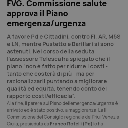
FVG. Commissione salute
approva il Piano
Scienza e Farmaci
emergenza/urgenza
Studi e Analisi
A favore Pd e Cittadini, contro FI, AR, M5S
Lettere al direttore
e LN, mentre Pustetto e Barillari si sono
astenuti. Nel corso della seduta
Edizioni Regionali
l’assessore Telesca ha spiegato che il
piano “non è fatto per ridurre i costi -
QS Pro
tanto che costerà di più - ma per
razionalizzarli puntando a migliorare
Professionisti Sanitari.AI
qualità ed equità, tenendo conto del
rapporto costi/efficacia”.
Abruzzo
QS Pro Gold
Alla fine, il parere sul Piano dell'emergenza/urgenza è
arrivato ed è stato positivo, a maggioranza. La III
QS Club
Newsletter
Commissione del Consiglio regionale del Friuli Venezia
Basilicata
Artrite & artrosi
Giulia, presieduta da
Franco Rotelli (Pd)
lo ha