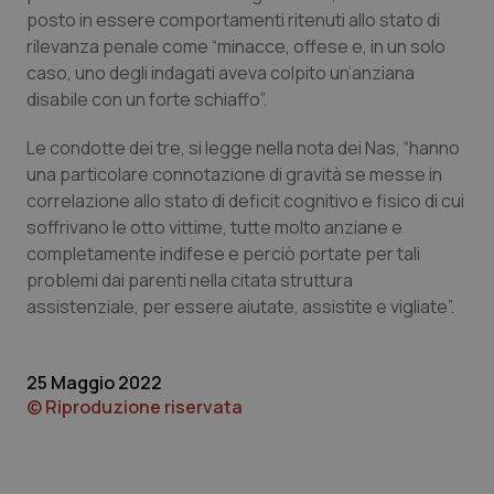
posto in essere comportamenti ritenuti allo stato di
Piemonte
HIV
rilevanza penale come “minacce, offese e, in un solo
caso, uno degli indagati aveva colpito un’anziana
Provincia Autonoma di Bolzano
Infezioni & Febbre
disabile con un forte schiaffo”.
Le condotte dei tre, si legge nella nota dei Nas, “hanno
Provincia Autonoma di Trento
Ipertensione & Scompenso
una particolare connotazione di gravità se messe in
correlazione allo stato di deficit cognitivo e fisico di cui
Puglia
Malattie rare
soffrivano le otto vittime, tutte molto anziane e
completamente indifese e perciò portate per tali
Sardegna
Malattia di Crohn & Rettocolite Ulcerosa
problemi dai parenti nella citata struttura
assistenziale, per essere aiutate, assistite e vigliate”.
Sicilia
Neuroscienze & patologie neurodegenerative
Toscana
Obesità
25 Maggio 2022
© Riproduzione riservata
Umbria
Oftalmologia