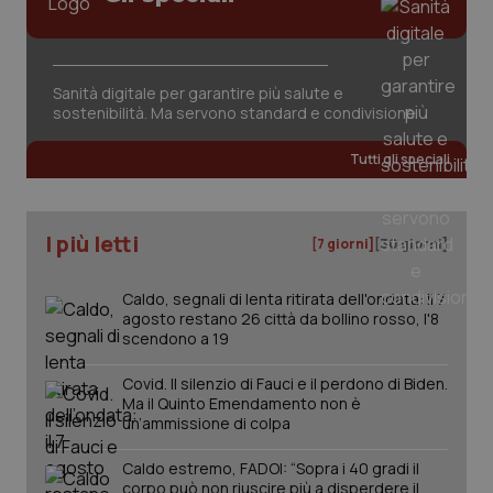
Sanità digitale per garantire più salute e
sostenibilità. Ma servono standard e condivisione
tracking-sites-ironfish-
www.quotidianosanita.it
4
Tutti gli speciali
tracking-enable
settim
2 gior
I più letti
[7 giorni]
[30 giorni]
tracking-sites-ironfish-
www.quotidianosanita.it
4
session-id
settim
Caldo, segnali di lenta ritirata dell'ondata: il 7
2 gior
agosto restano 26 città da bollino rosso, l'8
scendono a 19
Covid. Il silenzio di Fauci e il perdono di Biden.
_ga
1 anno
Google LLC
Ma il Quinto Emendamento non è
mes
.quotidianosanita.it
un’ammissione di colpa
Caldo estremo, FADOI: “Sopra i 40 gradi il
corpo può non riuscire più a disperdere il