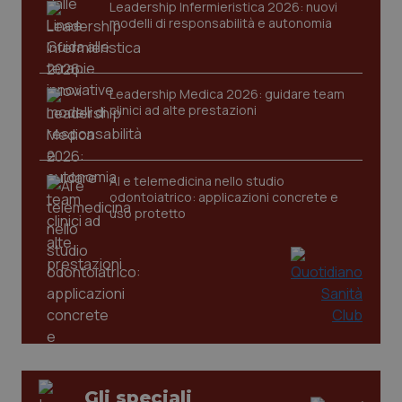
VISITOR_PRIVACY_METADATA
5 mesi
YouTube
Leadership Infermieristica 2026: nuovi
settim
.youtube.com
modelli di responsabilità e autonomia
Leadership Medica 2026: guidare team
clinici ad alte prestazioni
AI e telemedicina nello studio
odontoiatrico: applicazioni concrete e
uso protetto
CookieScriptConsent
5 mesi
CookieScript
settim
www.quotidianosanita.it
Gli speciali