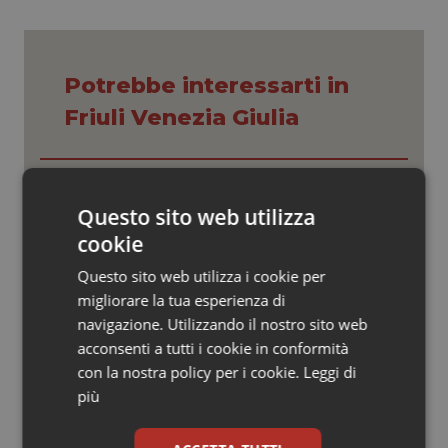
Valle D’Aosta
Oncodermatologia
Veneto
Oncoematologia
Potrebbe interessarti in
Oncologia & Nutrizione
Friuli Venezia Giulia
Psoriasi & pelle
Settimana della Scienza dello
Spallanzani: capire la ricerca per
Quotidiano Cardiologia
Questo sito web utilizza
comprendere il presente
cookie
Quotidiano Chirurgia
Questo sito web utilizza i cookie per
Regione Lombardia scrive al ministro
Schillaci: “Gli attuali indicatori non
migliorare la tua esperienza di
fotografano la qualità reale del Ssn”
Quotidiano Oncologia
navigazione. Utilizzando il nostro sito web
acconsenti a tutti i cookie in conformità
Quotidiano Pediatria
con la nostra policy per i cookie.
Leggi di
Case di comunità. La sfida ora è
riempirle di professionisti e servizi. Il
più
punto della Conferenza delle Regioni
Rene & patologie urogenitali