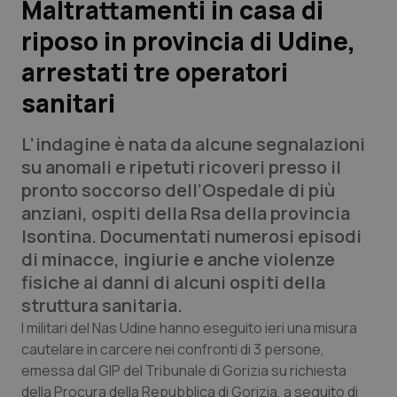
Maltrattamenti in casa di
riposo in provincia di Udine,
Scienza e Farmaci
arrestati tre operatori
Studi e Analisi
sanitari
Lettere al direttore
L’indagine è nata da alcune segnalazioni
su anomali e ripetuti ricoveri presso il
Edizioni Regionali
pronto soccorso dell’Ospedale di più
anziani, ospiti della Rsa della provincia
QS Pro
Isontina. Documentati numerosi episodi
di minacce, ingiurie e anche violenze
Professionisti Sanitari.AI
fisiche ai danni di alcuni ospiti della
struttura sanitaria.
Abruzzo
QS Pro Gold
I militari del Nas Udine hanno eseguito ieri una misura
cautelare in carcere nei confronti di 3 persone,
QS Club
Newsletter
Basilicata
Artrite & artrosi
emessa dal GIP del Tribunale di Gorizia su richiesta
della Procura della Repubblica di Gorizia, a seguito di