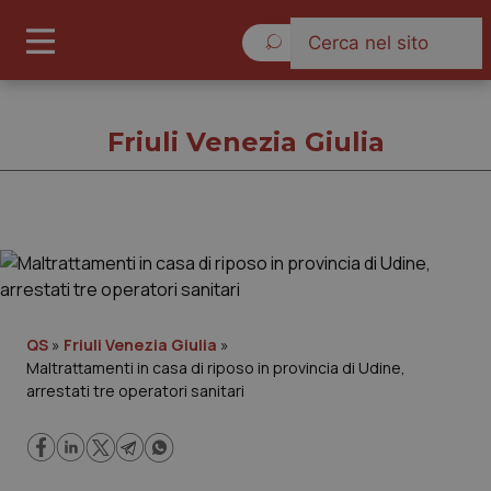
Venerdì 7 Agosto 2026
Friuli Venezia Giulia
Friuli Venezia Giulia
Cronache
QS
»
Friuli Venezia Giulia
»
Maltrattamenti in casa di riposo in provincia di Udine,
Governo e Parlamento
arrestati tre operatori sanitari
Regioni e Asl
Lavoro e Professioni