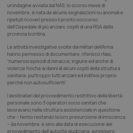
Calabria
Asma & BPCO
un’indagine avviata dal NAS, lo scorso mese di
novembre, è nata da alcune segnalazioni su anomali e
ripetuti ricoveri presso il pronto soccorso
Campania
Car-T
dell’Ospedale di più anziani, ospiti di una RSA della
provincia Isontina.
Emilia-Romagna
Colesterolo & coronaropatie
Le attività investigative svolte dai militari dell’Arma
Friuli Venezia Giulia
Dermatite Atopica
hanno permesso di documentare, riferisco i Nas,
“numerosi episodi di minacce, ingiurie ed anche di
Lazio
Diabete & glucometri
violenze fisiche ai danni di alcuni ospiti della struttura
sanitaria, purtroppo tutti anziani ed indifesi proprio
Liguria
Disturbi dell’umore
perché non autosufficienti”.
I destinatari del provvedimento restrittivo della libertà
Lombardia
Dolore
personale sono 3 operatori socio sanitari che
lavoravano nella struttura assistenziale in questione
Marche
Donna & Salute
che – fermo restando la loro presunzione di innocenza
– da novembre, e sino alla data di esecuzione del
Molise
Epatiti
provvedimento dell’autorità giudiziaria, avrebbero