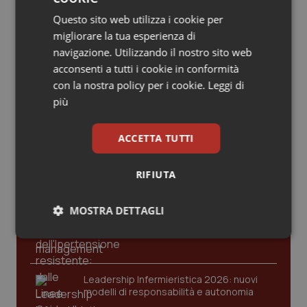
Valle D’Aosta
Oncodermatologia
Questo sito web utilizza i cookie per
migliorare la tua esperienza di
Veneto
Oncoematologia
navigazione. Utilizzando il nostro sito web
acconsenti a tutti i cookie in conformità
Oncologia & Nutrizione
con la nostra policy per i cookie.
Leggi di
Ultime analisi e review da QS Pro
più
Psoriasi & pelle
Gold
ACCETTA TUTTI
Quotidiano Cardiologia
Cloud sanitario: infrastrutture,
compliance, GDPR e Risk management
RIFIUTA
Quotidiano Chirurgia
MOSTRA DETTAGLI
Gestione dell'Ipertensione resistente:
Quotidiano Oncologia
dalle Linee Guida alle terapie innovative
Necessari
Statistici
Marketing
Quotidiano Pediatria
Leadership Infermieristica 2026: nuovi
Rene & patologie urogenitali
modelli di responsabilità e autonomia