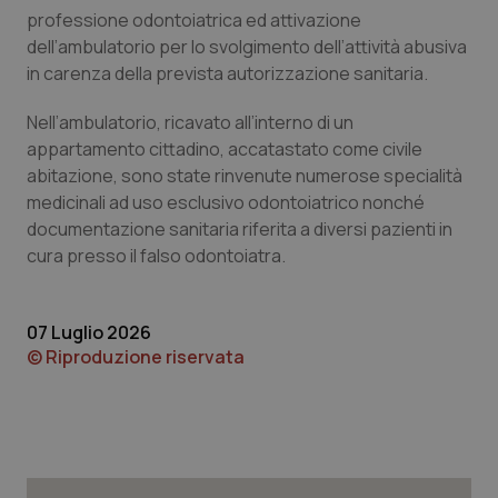
Calabria
Asma & BPCO
professione odontoiatrica ed attivazione
dell’ambulatorio per lo svolgimento dell’attività abusiva
in carenza della prevista autorizzazione sanitaria.
Campania
Car-T
Nell’ambulatorio, ricavato all’interno di un
Emilia-Romagna
Colesterolo & coronaropatie
appartamento cittadino, accatastato come civile
abitazione, sono state rinvenute numerose specialità
Friuli Venezia Giulia
Dermatite Atopica
medicinali ad uso esclusivo odontoiatrico nonché
documentazione sanitaria riferita a diversi pazienti in
Lazio
Diabete & glucometri
cura presso il falso odontoiatra.
Liguria
Disturbi dell’umore
07 Luglio 2026
© Riproduzione riservata
Lombardia
Dolore
Marche
Donna & Salute
Molise
Epatiti