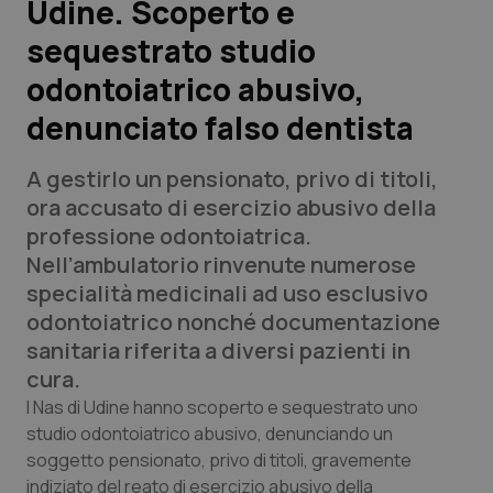
Udine. Scoperto e
sequestrato studio
Scienza e Farmaci
odontoiatrico abusivo,
Studi e Analisi
denunciato falso dentista
Lettere al direttore
A gestirlo un pensionato, privo di titoli,
ora accusato di esercizio abusivo della
Edizioni Regionali
professione odontoiatrica.
Nell’ambulatorio rinvenute numerose
QS Pro
specialità medicinali ad uso esclusivo
odontoiatrico nonché documentazione
Professionisti Sanitari.AI
sanitaria riferita a diversi pazienti in
cura.
Abruzzo
QS Pro Gold
I Nas di Udine hanno scoperto e sequestrato uno
studio odontoiatrico abusivo, denunciando un
QS Club
Newsletter
Basilicata
Artrite & artrosi
soggetto pensionato, privo di titoli, gravemente
indiziato del reato di esercizio abusivo della