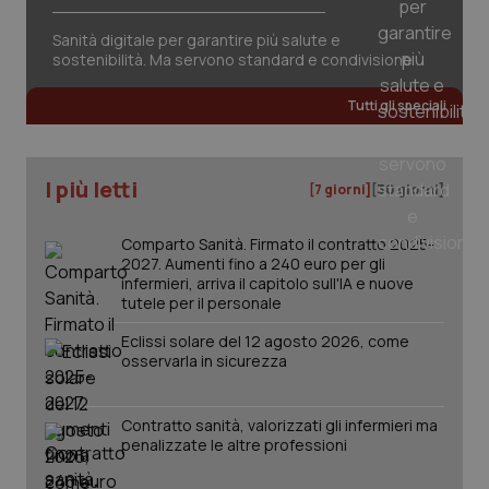
Sanità digitale per garantire più salute e
sostenibilità. Ma servono standard e condivisione
CookieScriptConsent
5 mesi
CookieScript
settim
www.quotidianosanita.it
Tutti gli speciali
I più letti
[7 giorni]
[30 giorni]
Comparto Sanità. Firmato il contratto 2025-
2027. Aumenti fino a 240 euro per gli
infermieri, arriva il capitolo sull'IA e nuove
tutele per il personale
Eclissi solare del 12 agosto 2026, come
osservarla in sicurezza
tracking-sites-ironfish-
www.quotidianosanita.it
4
tracking-enable
settim
2 gior
Contratto sanità, valorizzati gli infermieri ma
penalizzate le altre professioni
tracking-sites-ironfish-
www.quotidianosanita.it
4