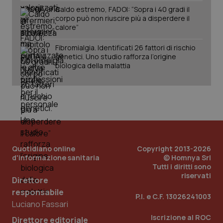
session-id
settim
Caldo estremo, FADOI: “Sopra i 40 gradi il
2 gior
corpo può non riuscire più a disperdere il
calore”
Fibromialgia. Identificati 26 fattori di rischio
_ga
1 anno
Google LLC
genetici. Uno studio rafforza l’origine
mes
.quotidianosanita.it
biologica della malattia
Quotidiano online
Copyright 2013-2026
d'informazione sanitaria
© Homnya Srl
Tutti i diritti sono
riservati
Direttore
responsabile
P.I. e C.F. 13026241003
Luciano Fassari
Iscrizione al ROC
Direttore editoriale