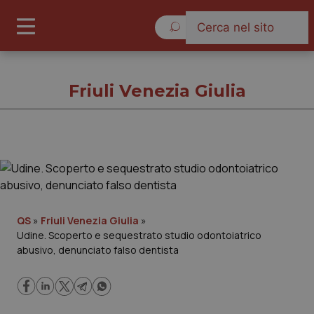
Giovedì 6 Agosto 2026
Friuli Venezia Giulia
Friuli Venezia Giulia
Cronache
QS
»
Friuli Venezia Giulia
»
Udine. Scoperto e sequestrato studio odontoiatrico
Governo e Parlamento
abusivo, denunciato falso dentista
Regioni e Asl
Lavoro e Professioni