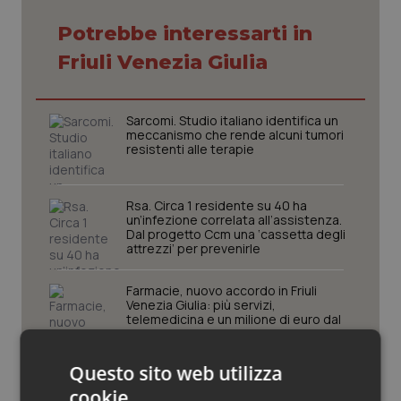
Piemonte
HIV
Potrebbe interessarti in
Friuli Venezia Giulia
Provincia Autonoma di Bolzano
Infezioni & Febbre
Sarcomi. Studio italiano identifica un
Provincia Autonoma di Trento
Ipertensione & Scompenso
meccanismo che rende alcuni tumori
resistenti alle terapie
Puglia
Malattie rare
Rsa. Circa 1 residente su 40 ha
Sardegna
Malattia di Crohn & Rettocolite Ulcerosa
un’infezione correlata all’assistenza.
Dal progetto Ccm una ‘cassetta degli
attrezzi’ per prevenirle
Sicilia
Neuroscienze & patologie neurodegenerative
Farmacie, nuovo accordo in Friuli
Venezia Giulia: più servizi,
Toscana
Obesità
telemedicina e un milione di euro dal
2027
Umbria
Oftalmologia
Questo sito web utilizza
1976. L’Anaao in aiuto della tragedia
del Friuli
cookie