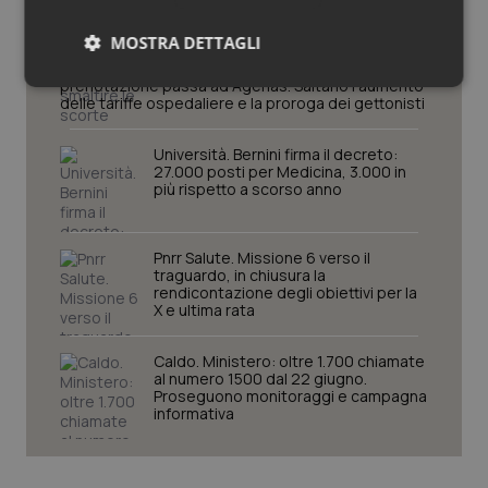
Decreto PA. Un commissario per
smaltire le scorte Covid, le liste
MOSTRA DETTAGLI
d’attesa tornano al Siveas e il
controllo sulle agende di
prenotazione passa ad Agenas. Saltano l’aumento
Necessari
Statistici
Marketing
delle tariffe ospedaliere e la proroga dei gettonisti
Università. Bernini firma il decreto:
27.000 posti per Medicina, 3.000 in
più rispetto a scorso anno
Necessari
Statistici
Marketing
Pnrr Salute. Missione 6 verso il
traguardo, in chiusura la
I cookie necessari contribuiscono a rendere fruibile il
rendicontazione degli obiettivi per la
sito web abilitandone funzionalità di base quali la
X e ultima rata
navigazione sulle pagine e l'accesso alle aree
protette del sito. Il sito web non è in grado di
funzionare correttamente senza questi cookie.
Caldo. Ministero: oltre 1.700 chiamate
al numero 1500 dal 22 giugno.
Nome
Fornitore
/
Dominio
Scaden
Proseguono monitoraggi e campagna
informativa
VISITOR_PRIVACY_METADATA
5 mesi
YouTube
settim
.youtube.com