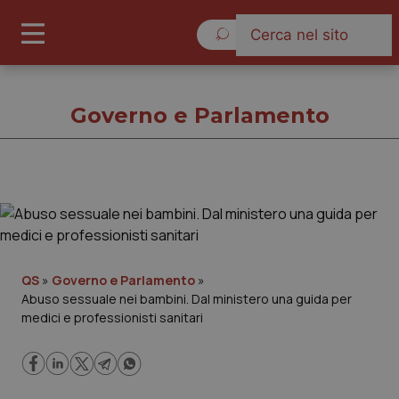
Domenica 9 Agosto 2026
Governo e Parlamento
Governo e Parlamento
Cronache
QS
»
Governo e Parlamento
»
Abuso sessuale nei bambini. Dal ministero una guida per
Governo e Parlamento
medici e professionisti sanitari
Regioni e Asl
Lavoro e Professioni