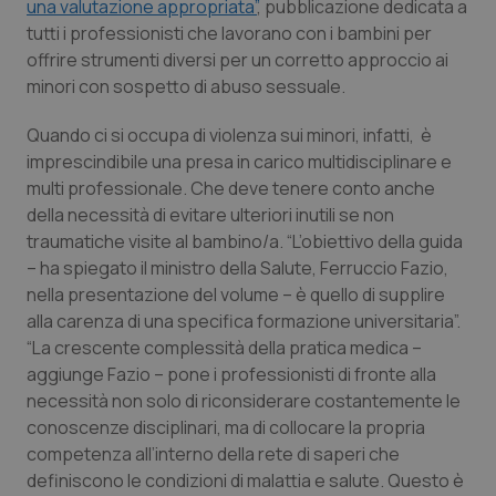
una valutazione appropriata”
, pubblicazione dedicata a
tutti i professionisti che lavorano con i bambini per
Piemonte
HIV
offrire strumenti diversi per un corretto approccio ai
minori con sospetto di abuso sessuale.
Provincia Autonoma di Bolzano
Infezioni & Febbre
Quando ci si occupa di violenza sui minori, infatti, è
Provincia Autonoma di Trento
Ipertensione & Scompenso
imprescindibile una presa in carico multidisciplinare e
multi professionale. Che deve tenere conto anche
Puglia
Malattie rare
della necessità di evitare ulteriori inutili se non
traumatiche visite al bambino/a. “L’obiettivo della guida
– ha spiegato il ministro della Salute, Ferruccio Fazio,
Sardegna
Malattia di Crohn & Rettocolite Ulcerosa
nella presentazione del volume – è quello di supplire
alla carenza di una specifica formazione universitaria”.
Sicilia
Neuroscienze & patologie neurodegenerative
“La crescente complessità della pratica medica –
aggiunge Fazio – pone i professionisti di fronte alla
Toscana
Obesità
necessità non solo di riconsiderare costantemente le
conoscenze disciplinari, ma di collocare la propria
Umbria
Oftalmologia
competenza all’interno della rete di saperi che
definiscono le condizioni di malattia e salute. Questo è