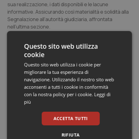
sua realizzazione, i dati disponibili e le lacune
Salute orale & impianti
informative. Assicurando così materialità e solidità alla
Segnalazione all’autorità giudiziaria, affrontata
Sangue & coagulazione
nell’ultima sezione.
Tiroide
Questo sito web utilizza
cookie
Tumore al seno
22 Aprile 2011
© Riproduzione riservata
Questo sito web utilizza i cookie per
Tumore ovarico
migliorare la tua esperienza di
navigazione. Utilizzando il nostro sito web
acconsenti a tutti i cookie in conformità
Tumori del Polmone & Testa Collo
con la nostra policy per i cookie.
Leggi di
più
Tumori gastrointestinali
Potrebbe interessarti in
ACCETTA TUTTI
Ulcera & Reflusso
Governo e Parlamento
RIFIUTA
Vaccini