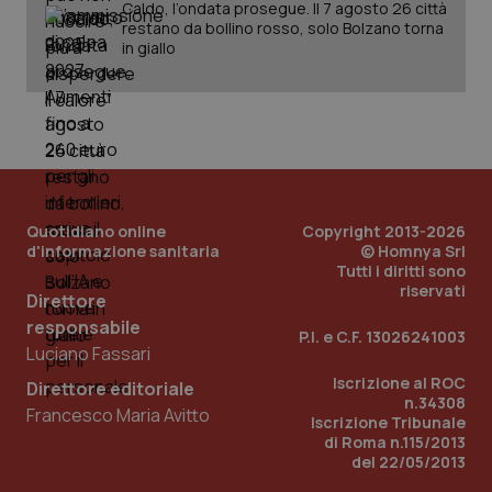
Caldo, l’ondata prosegue. Il 7 agosto 26 città
restano da bollino rosso, solo Bolzano torna
in giallo
Quotidiano online
Copyright 2013-2026
d'informazione sanitaria
© Homnya Srl
Tutti i diritti sono
_ga_KM60CM4NPH
.quotidianosanita.it
riservati
1 anno
Direttore
mes
responsabile
P.I. e C.F. 13026241003
Luciano Fassari
Iscrizione al ROC
Direttore editoriale
n.34308
Francesco Maria Avitto
Iscrizione Tribunale
di Roma n.115/2013
del 22/05/2013