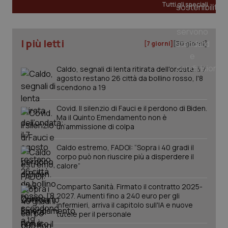
Tutti gli speciali
I più letti
[7 giorni]
[30 giorni]
Caldo, segnali di lenta ritirata dell'ondata: il 7
agosto restano 26 città da bollino rosso, l'8
scendono a 19
Covid. Il silenzio di Fauci e il perdono di Biden.
Ma il Quinto Emendamento non è
un’ammissione di colpa
Caldo estremo, FADOI: “Sopra i 40 gradi il
corpo può non riuscire più a disperdere il
calore”
PHPSESSID
Sessio
PHP.net
www.quotidianosanita.it
Comparto Sanità. Firmato il contratto 2025-
2027. Aumenti fino a 240 euro per gli
infermieri, arriva il capitolo sull'IA e nuove
tutele per il personale