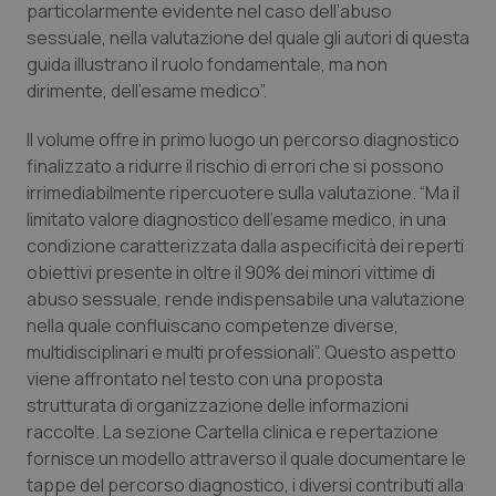
Valle D’Aosta
Oncodermatologia
particolarmente evidente nel caso dell’abuso
sessuale, nella valutazione del quale gli autori di questa
Veneto
Oncoematologia
guida illustrano il ruolo fondamentale, ma non
dirimente, dell’esame medico”.
Oncologia & Nutrizione
Il volume offre in primo luogo un percorso diagnostico
finalizzato a ridurre il rischio di errori che si possono
Psoriasi & pelle
irrimediabilmente ripercuotere sulla valutazione. “Ma il
limitato valore diagnostico dell’esame medico, in una
Quotidiano Cardiologia
condizione caratterizzata dalla aspecificità dei reperti
obiettivi presente in oltre il 90% dei minori vittime di
Quotidiano Chirurgia
abuso sessuale, rende indispensabile una valutazione
nella quale confluiscano competenze diverse,
Quotidiano Oncologia
multidisciplinari e multi professionali”. Questo aspetto
viene affrontato nel testo con una proposta
strutturata di organizzazione delle informazioni
Quotidiano Pediatria
raccolte. La sezione Cartella clinica e repertazione
fornisce un modello attraverso il quale documentare le
Rene & patologie urogenitali
tappe del percorso diagnostico, i diversi contributi alla