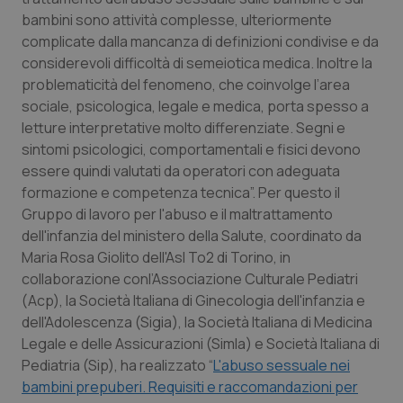
Calabria
Asma & BPCO
bambini sono attività complesse, ulteriormente
complicate dalla mancanza di definizioni condivise e da
Campania
Car-T
considerevoli difficoltà di semeiotica medica. Inoltre la
problematicità del fenomeno, che coinvolge l’area
sociale, psicologica, legale e medica, porta spesso a
Emilia-Romagna
Colesterolo & coronaropatie
letture interpretative molto differenziate. Segni e
sintomi psicologici, comportamentali e fisici devono
Friuli Venezia Giulia
Dermatite Atopica
essere quindi valutati da operatori con adeguata
formazione e competenza tecnica”. Per questo il
Lazio
Diabete & glucometri
Gruppo di lavoro per l'abuso e il maltrattamento
dell'infanzia del ministero della Salute, coordinato da
Liguria
Disturbi dell’umore
Maria Rosa Giolito dell'Asl To2 di Torino, in
collaborazione conl’Associazione Culturale Pediatri
Lombardia
Dolore
(Acp), la Società Italiana di Ginecologia dell'infanzia e
dell'Adolescenza (Sigia), la Società Italiana di Medicina
Marche
Donna & Salute
Legale e delle Assicurazioni (Simla) e Società Italiana di
Pediatria (Sip), ha realizzato “
L'abuso sessuale nei
bambini prepuberi. Requisiti e raccomandazioni per
Molise
Epatiti