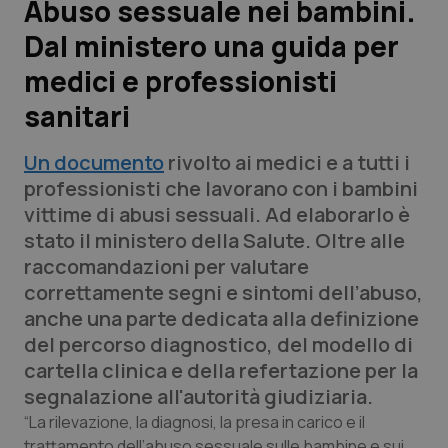
Abuso sessuale nei bambini.
Dal ministero una guida per
Scienza e Farmaci
medici e professionisti
Studi e Analisi
sanitari
Lettere al direttore
Un documento
rivolto ai medici e a tutti i
professionisti che lavorano con i bambini
Edizioni Regionali
vittime di abusi sessuali. Ad elaborarlo è
stato il ministero della Salute. Oltre alle
QS Pro
raccomandazioni per valutare
correttamente segni e sintomi dell’abuso,
Professionisti Sanitari.AI
anche una parte dedicata alla definizione
del percorso diagnostico, del modello di
Abruzzo
QS Pro Gold
cartella clinica e della refertazione per la
segnalazione all'autorità giudiziaria.
QS Club
Newsletter
Basilicata
Artrite & artrosi
“La rilevazione, la diagnosi, la presa in carico e il
trattamento dell’abuso sessuale sulle bambine e sui