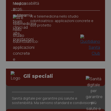
tracking-sites-ironfish-
www.quotidianosanita.it
4
AI e telemedicina nello studio
tracking-enable
settim
odontoiatrico: applicazioni concrete e
2 gior
uso protetto
tracking-sites-ironfish-
www.quotidianosanita.it
4
session-id
settim
2 gior
_ga
1 anno
Google LLC
Gli speciali
mes
.quotidianosanita.it
Sanità digitale per garantire più salute e
sostenibilità. Ma servono standard e condivisione