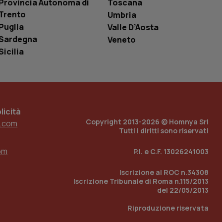
Provincia Autonoma di
Toscana
i Youtube incorporati
tics per mantenere
tore del sito web sta
Trento
Umbria
ell'interfaccia di
Puglia
Valle D’Aosta
Sardegna
 tenere traccia
Veneto
i Youtube incorporati
Sicilia
tore del sito web sta
ell'interfaccia di
 tenere traccia
r la gestione
one dell’esperienza
icità
Copyright 2013-2026 © Homnya Srl
.com
Tutti i diritti sono riservati
e per abilitare il
loggato con identity
om
P.I. e C.F. 13026241003
Iscrizione al ROC n.34308
Iscrizione Tribunale di Roma n.115/2013
del 22/05/2013
Riproduzione riservata