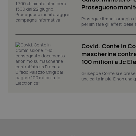
session-id
Proseguono monit
_ga
Prosegue il monitoraggio de
per limitare gli effetti dell
Covid. Conte in 
mascherine contraf
PHPSESSID
100 milioni a Jc El
Giuseppe Conte si è presen
una carta in più. E non una
_ga_KM60CM4NPH
Nome
Nome
VISITOR_INFO1_LIV