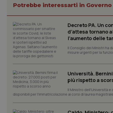
Potrebbe interessarti in Govern
Decreto PA. Un com
d’attesa tornano al
I cookie necessari con
e l'accesso alle aree 
l’aumento delle tar
Nome
Il Consiglio dei Ministri ha 
VISITOR_PRIVACY_
misure urgenti per la funzio
Università. Bernini
CookieScriptConse
più rispetto a sco
Il Ministro dell'Università e
disponibili per l'immatricolazione ai corsi di laurea magistrale
tracking-sites-ironf
tracking-enable
Caldo. Ministero: 
tracking-sites-ironf