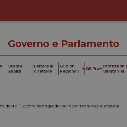
Governo e Parlamento
e
Studi e
Lettere al
Edizioni
Professionis
QS Pro
Analisi
direttore
Regionali
Sanitari.AI
esidente: “Occorre fare squadra per garantire servizi ai cittadini”