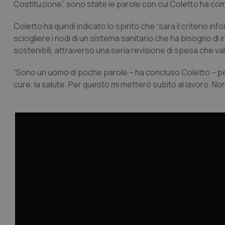
Costituzione”, sono state le parole con cui Coletto ha co
Coletto ha quindi indicato lo spirito che “sarà il criterio 
sciogliere i nodi di un sistema sanitario che ha bisogno di i
sostenibili, attraverso una seria revisione di spesa che val
“Sono un uomo di poche parole – ha concluso Coletto – perci
cure, la salute. Per questo mi metterò subito al lavoro. No