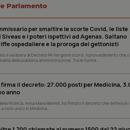
o e Parlamento
Necessari
Statistici
Marketing
missario per smaltire le scorte Covid, le liste
 Siveas e i poteri ispettivi ad Agenas. Saltano
tribuiscono a rendere fruibile il sito web abilitandone funzionalità di base quali la nav
protette del sito. Il sito web non è in grado di funzionare correttamente senza questi coo
iffe ospedaliere e la proroga dei gettonisti
Fornitore
/
Dominio
Scadenza
Descrizione
dato il via libera al Decreto PA nei giorni scorsi, il provvedimento che
METADATA
5 mesi 4
Questo cookie viene utilizzato p
YouTube
nalità della pubblica amministrazione. Tra le norme...
settimane
scelte di consenso e privacy dell'
.youtube.com
interazione con il sito. Registra i
del visitatore riguardo a varie pol
impostazioni sulla privacy, garan
preferenze siano onorate nelle se
 firma il decreto: 27.000 posti per Medicina, 3.
nt
5 mesi 3
Questo cookie viene utilizzato da
CookieScript
rso anno
settimane
Script.com per ricordare le pref
www.quotidianosanita.it
sui cookie dei visitatori. È neces
dei cookie di Cookie-Script.com 
 della Ricerca, Anna Maria Bernini, ha firmato il decreto che definisce i
correttamente.
 a ciclo unico in Medicina...
ish-
www.quotidianosanita.it
4
Questo cookie è impostato dall'a
settimane
abilitare il sistema di tracking a
2 giorni
oltre 1.700 chiamate al numero 1500 dal 22 giu
ish-
www.quotidianosanita.it
4
Questo cookie è impostato dall'a