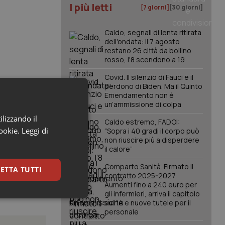
I più letti
[7 giorni]
[30 giorni]
Caldo, segnali di lenta ritirata
dell'ondata: il 7 agosto
restano 26 città da bollino
rosso, l'8 scendono a 19
Covid. Il silenzio di Fauci e il
perdono di Biden. Ma il Quinto
Emendamento non è
un’ammissione di colpa
ilizzando il
Caldo estremo, FADOI:
cookie.
Leggi di
“Sopra i 40 gradi il corpo può
non riuscire più a disperdere
il calore”
Comparto Sanità. Firmato il
ETTA TUTTI
contratto 2025-2027.
Aumenti fino a 240 euro per
gli infermieri, arriva il capitolo
keting
sull'IA e nuove tutele per il
personale