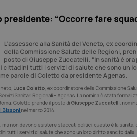
o presidente: “Occorre fare squa
L’assessore alla Sanità del Veneto, ex coordi
della Commissione Salute delle Regioni, pren
posto di Giuseppe Zuccatelli. “In sanità è ora
cittadini tutti i servizi di salute che sono un lo
rime parole di Coletto da presidente Agenas.
eneto,
Luca Coletto
, ex coordinatore della Commissione Salu
 Servizi Sanitari Regionali – Agenas. La nomina è stata formali
 Roma. Coletto prende il posto di
Giuseppe Zuccatelli,
nomin
 Bissoni
nel marzo 2014.
, ma non devono esistere steccati politici, questo è la sanità,
i tutti i servizi di salute che sono un loro diritto sancito dalla