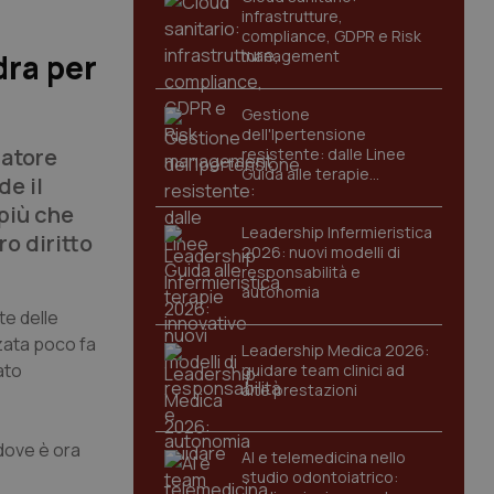
infrastrutture,
compliance, GDPR e Risk
management
dra per
Gestione
dell'Ipertensione
natore
resistente: dalle Linee
Guida alle terapie
de il
innovative
 più che
Leadership Infermieristica
ro diritto
2026: nuovi modelli di
responsabilità e
autonomia
te delle
zzata poco fa
Leadership Medica 2026:
ato
guidare team clinici ad
alte prestazioni
 dove è ora
AI e telemedicina nello
studio odontoiatrico: