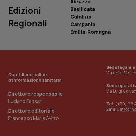
Abruzzo
_ga_0VMQEQKQ1N
Edizioni
Basilicata
Calabria
Regionali
__Secure-YNID
Campania
Emilia-Romagna
YSC
__Secure-
ROLLOUT_TOKEN
Sede legale e
Via della Stell
Quotidiano online
d'informazione sanitaria
tracking-sites-
ironfish-tracking-
Sede operati
named-enable
Via Luigi Galva
Direttore responsabile
Luciano Fassari
Tel:
(+39) 06 
Email:
info@h
Direttore editoriale
Francesco Maria Avitto