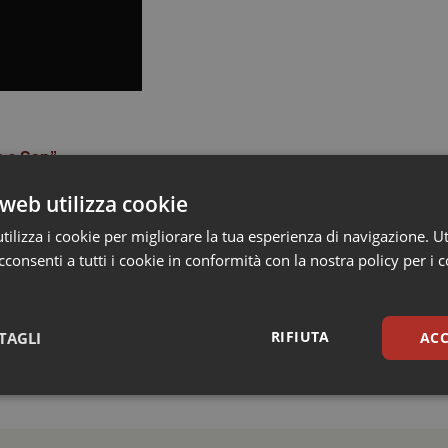
 e Ssn”
 bando”
web utilizza cookie
esperienza sarà utile per prossime sfide”
o. Con Bevere squadra di grande competenza”
ilizza i cookie per migliorare la tua esperienza di navigazione. Ut
nti per riconoscimento alla qualità della sanità veneta”
consenti a tutti i cookie in conformità con la nostra policy per i 
e capacità di lavoro”
RIFIUTA
TAGLI
ACC
sari
Statistici
Mar