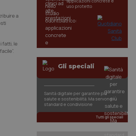
applicazioni concrete e
uso protetto
ribuire a
sti
fatti, le
acile”.
Gli speciali
Sanità digitale per garantire più
salute e sostenibilità. Ma servono
standard e condivisione
Tutti gli speciali