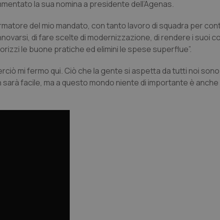
mmentato la sua nomina a presidente dell’Agenas.
informatore del mio mandato, con tanto lavoro di squadra per cont
nnovarsi, di fare scelte di modernizzazione, di rendere i suoi co
orizzi le buone pratiche ed elimini le spese superflue”.
ò mi fermo qui. Ciò che la gente si aspetta da tutti noi sono i 
n sarà facile, ma a questo mondo niente di importante è anche f