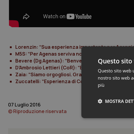
Lorenzin: “Sua esperienza importante per Agenzia
M5S: “Per Agenas serviva nomina tecnica tramite
Questo sito 
Bevere (Dg Agenas): “Benvenuto a Coletto, la sua 
D’Ambrosio Lettieri (CoR): “Buon lavoro a Colett
Questo sito web ut
Zaia: “Siamo orgogliosi. Grazie ai colleghi preside
nostro sito web ac
Zuccatelli: “Esperienza di Coletto porterà qualità 
più
MOSTRA DET
07 Luglio 2016
© Riproduzione riservata
Neces