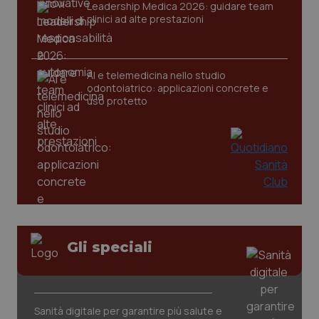
Leadership Medica 2026: guidare team
Salute orale & impianti
Necessari
Statistici
Marketing
clinici ad alte prestazioni
I cookie necessari contribuiscono a rendere fruibile il
Sangue & coagulazione
sito web abilitandone funzionalità di base quali la
navigazione sulle pagine e l'accesso alle aree
protette del sito. Il sito web non è in grado di
AI e telemedicina nello studio
funzionare correttamente senza questi cookie.
odontoiatrico: applicazioni concrete e
Tiroide
uso protetto
Nome
Fornitore
/
Dominio
Scaden
Tumore al seno
VISITOR_PRIVACY_METADATA
5 mesi
YouTube
settim
.youtube.com
Tumore ovarico
Tumori del Polmone & Testa Collo
Tumori gastrointestinali
Gli speciali
Ulcera & Reflusso
Sanità digitale per garantire più salute e
Vaccini