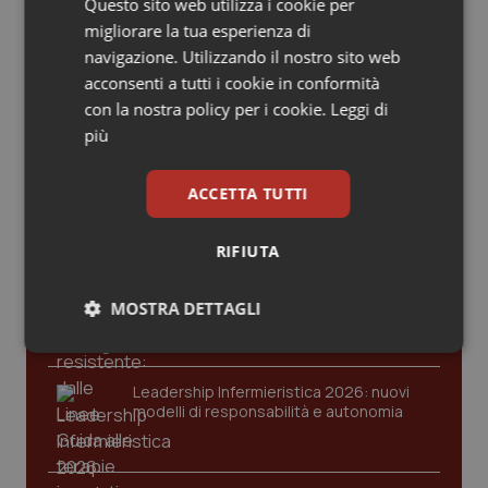
Valle D’Aosta
Oncodermatologia
Questo sito web utilizza i cookie per
migliorare la tua esperienza di
navigazione. Utilizzando il nostro sito web
Veneto
Oncoematologia
acconsenti a tutti i cookie in conformità
Ultime analisi e review da QS Pro
con la nostra policy per i cookie.
Leggi di
Oncologia & Nutrizione
Gold
più
Psoriasi & pelle
Cloud sanitario: infrastrutture,
ACCETTA TUTTI
compliance, GDPR e Risk management
Quotidiano Cardiologia
RIFIUTA
Quotidiano Chirurgia
Gestione dell'Ipertensione resistente:
dalle Linee Guida alle terapie innovative
MOSTRA DETTAGLI
Quotidiano Oncologia
Necessari
Statistici
Marketing
Leadership Infermieristica 2026: nuovi
Quotidiano Pediatria
modelli di responsabilità e autonomia
Rene & patologie urogenitali