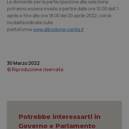
Le domande per la partecipazione alla selezione
Calabria
Asma & BPCO
potranno essere inviate a partire dalle ore 10.00 dell' 1
aprile e fino alle ore 18.00 del 20 aprile 2022, con le
Campania
Car-T
modalità indicate sulla
piattaforma
www.alboidonei.sanita.it
Emilia-Romagna
Colesterolo & coronaropatie
Friuli Venezia Giulia
Dermatite Atopica
30 Marzo 2022
Lazio
Diabete & glucometri
© Riproduzione riservata
Liguria
Disturbi dell’umore
Lombardia
Dolore
Marche
Donna & Salute
Potrebbe interessarti in
Molise
Epatiti
Governo e Parlamento