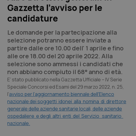
Gazzetta l’avviso per le
Scienza e Farmaci
candidature
Studi e Analisi
Le domande per la partecipazione alla
selezione potranno essere inviate a
Lettere al direttore
partire dalle ore 10.00 dell' 1 aprile e fino
alle ore 18.00 del 20 aprile 2022. Alla
Edizioni Regionali
selezione sono ammessi i candidati che
non abbiano compiuto il 68° anno di età.
QS Pro
E’ stato pubblicato nella Gazzetta Ufficiale – IV Serie
Speciale Concorsi ed Esami del 29 marzo 2022, n. 25,
Professionisti Sanitari.AI
l’
avviso per l’aggiornamento biennale dell'Elenco
nazionale dei soggetti idonei alla nomina di direttore
generale delle aziende sanitarie locali, delle aziende
Abruzzo
QS Pro Gold
ospedaliere e degli altri enti del Servizio sanitario
QS Club
Newsletter
nazionale.
Basilicata
Artrite & artrosi