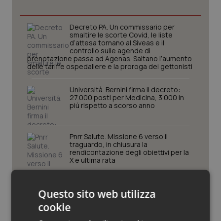
Piemonte
HIV
Decreto PA. Un commissario per
smaltire le scorte Covid, le liste
Provincia Autonoma di Bolzano
Infezioni & Febbre
d’attesa tornano al Siveas e il
controllo sulle agende di
prenotazione passa ad Agenas. Saltano l’aumento
delle tariffe ospedaliere e la proroga dei gettonisti
Provincia Autonoma di Trento
Ipertensione & Scompenso
Università. Bernini firma il decreto:
Puglia
Malattie rare
27.000 posti per Medicina, 3.000 in
più rispetto a scorso anno
Sardegna
Malattia di Crohn & Rettocolite Ulcerosa
Pnrr Salute. Missione 6 verso il
Sicilia
Neuroscienze & patologie neurodegenerative
traguardo, in chiusura la
rendicontazione degli obiettivi per la
X e ultima rata
Toscana
Obesità
Caldo. Ministero: oltre 1.700 chiamate
al numero 1500 dal 22 giugno.
Questo sito web utilizza
Umbria
Oftalmologia
Proseguono monitoraggi e campagna
cookie
informativa