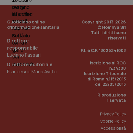
Quotidiano online
Copyright 2013-2026
d'informazione sanitaria
© Homnya Srl
Tutti i diritti sono
riservati
Direttore
responsabile
P.I. e C.F. 13026241003
Luciano Fassari
_ga_KM60CM4NPH
.quotidianosanita.it
1 anno
mes
Iscrizione al ROC
Direttore editoriale
n.34308
Francesco Maria Avitto
Iscrizione Tribunale
di Roma n.115/2013
del 22/05/2013
Riproduzione
riservata
Privacy Policy
Fornitore
/
Nome
Scadenza
Descrizion
Dominio
Cookie Policy
Nome
Fornitore
/
Dominio
Scadenza
Des
Accessibilità
_ga_0VMQEQKQ1N
.quotidianosanita.it
1 anno 1
Questo
mese
cookie
VISITOR_INFO1_LIVE
5 mesi 4
Que