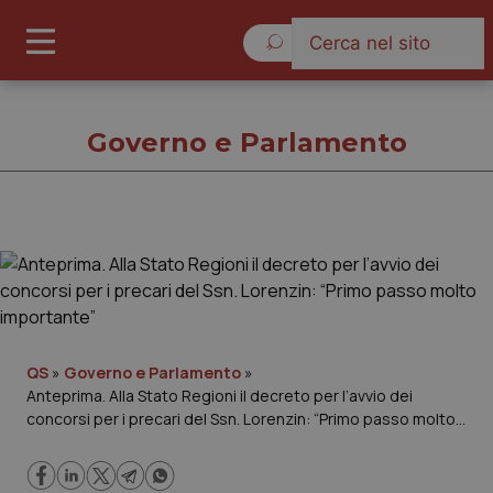
Domenica 9 Agosto 2026
Governo e Parlamento
Governo e Parlamento
Cronache
Governo e Parlamento
QS
»
Governo e Parlamento
»
Anteprima. Alla Stato Regioni il decreto per l’avvio dei
concorsi per i precari del Ssn. Lorenzin: “Primo passo molto
Regioni e Asl
importante”
Lavoro e Professioni