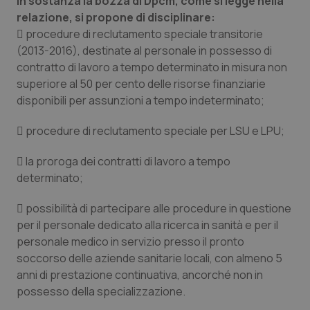
In sostanza la bozza di Dpcm, come si legge nella
Valle D’Aosta
Oncodermatologia
relazione, si propone di disciplinare:
 procedure di reclutamento speciale transitorie
Veneto
Oncoematologia
(2013-2016), destinate al personale in possesso di
contratto di lavoro a tempo determinato in misura non
Oncologia & Nutrizione
superiore al 50 per cento delle risorse finanziarie
disponibili per assunzioni a tempo indeterminato;
Psoriasi & pelle
 procedure di reclutamento speciale per LSU e LPU;
Quotidiano Cardiologia
 la proroga dei contratti di lavoro a tempo
determinato;
Quotidiano Chirurgia
 possibilità di partecipare alle procedure in questione
Quotidiano Oncologia
per il personale dedicato alla ricerca in sanità e per il
personale medico in servizio presso il pronto
Quotidiano Pediatria
soccorso delle aziende sanitarie locali, con almeno 5
anni di prestazione continuativa, ancorché non in
Rene & patologie urogenitali
possesso della specializzazione.