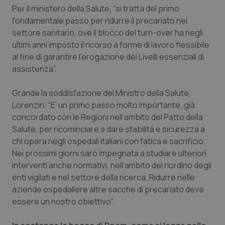
Per il ministero della Salute, “si tratta del primo
Piemonte
HIV
fondamentale passo per ridurre il precariato nel
settore sanitario, ove il blocco del turn-over ha negli
Provincia Autonoma di Bolzano
Infezioni & Febbre
ultimi anni imposto il ricorso a forme di lavoro flessibile
al fine di garantire l’erogazione dei Livelli essenziali di
assistenza”.
Provincia Autonoma di Trento
Ipertensione & Scompenso
Grande la soddisfazione del Ministro della Salute,
Puglia
Malattie rare
Lorenzin: “E’ un primo passo molto importante, già
concordato con le Regioni nell’ambito del Patto della
Sardegna
Malattia di Crohn & Rettocolite Ulcerosa
Salute, per ricominciare a dare stabilità e sicurezza a
chi opera negli ospedali italiani con fatica e sacrificio.
Sicilia
Neuroscienze & patologie neurodegenerative
Nei prossimi giorni sarò impegnata a studiare ulteriori
interventi anche normativi, nell’ambito del riordino degli
Toscana
Obesità
enti vigilati e nel settore della ricerca. Ridurre nelle
aziende ospedaliere altre sacche di precariato deve
Umbria
Oftalmologia
essere un nostro obiettivo”.