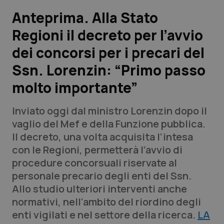
Anteprima. Alla Stato
Scienza e Farmaci
Regioni il decreto per l’avvio
dei concorsi per i precari del
Studi e Analisi
Ssn. Lorenzin: “Primo passo
Lettere al direttore
molto importante”
Edizioni Regionali
Inviato oggi dal ministro Lorenzin dopo il
vaglio del Mef e della Funzione pubblica.
QS Pro
Il decreto, una volta acquisita l’intesa
con le Regioni, permetterà l’avvio di
Professionisti Sanitari.AI
procedure concorsuali riservate al
personale precario degli enti del Ssn.
Abruzzo
QS Pro Gold
Allo studio ulteriori interventi anche
normativi, nell’ambito del riordino degli
QS Club
Newsletter
Basilicata
Artrite & artrosi
enti vigilati e nel settore della ricerca.
LA