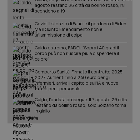
agosto restano 26 città da bollino rosso, l'8
scendono a 19
Covid. Il silenzio di Fauci e il perdono di Biden.
Ma il Quinto Emendamento non è
un’ammissione di colpa
Caldo estremo, FADOI: “Sopra i 40 gradi il
corpo può non riuscire più a disperdere il
calore”
Comparto Sanità. Firmato il contratto 2025-
2027. Aumenti fino a 240 euro per gli
infermieri, arriva il capitolo sull'IA e nuove
PHPSESSID
Sessio
PHP.net
tutele per il personale
www.quotidianosanita.it
Caldo, l’ondata prosegue. Il 7 agosto 26 città
restano da bollino rosso, solo Bolzano torna
in giallo