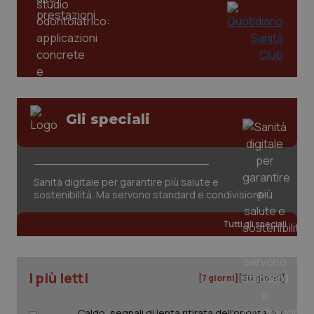
tracking-enable
settim
2 gior
tracking-sites-ironfish-
www.quotidianosanita.it
4
session-id
settim
2 gior
Gli speciali
_ga
1 anno
Google LLC
mes
.quotidianosanita.it
Sanità digitale per garantire più salute e
sostenibilità. Ma servono standard e condivisione
Tutti gli speciali
I più letti
[7 giorni]
[30 giorni]
Caldo, segnali di lenta ritirata dell'ondata: il 7