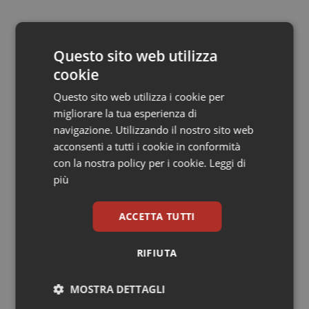
Salute orale & impianti
22 Dicembre 2014
© Riproduzione riservata
Sangue & coagulazione
Questo sito web utilizza
cookie
Tiroide
Questo sito web utilizza i cookie per
migliorare la tua esperienza di
Tumore al seno
navigazione. Utilizzando il nostro sito web
acconsenti a tutti i cookie in conformità
Potrebbe interessarti in
Tumore ovarico
con la nostra policy per i cookie.
Leggi di
Governo e Parlamento
più
Tumori del Polmone & Testa Collo
ACCETTA TUTTI
Decreto PA. Un commissario per
Tumori gastrointestinali
smaltire le scorte Covid, le liste
d’attesa tornano al Siveas e il
RIFIUTA
controllo sulle agende di
Ulcera & Reflusso
prenotazione passa ad Agenas. Saltano l’aumento
delle tariffe ospedaliere e la proroga dei gettonisti
MOSTRA DETTAGLI
Vaccini