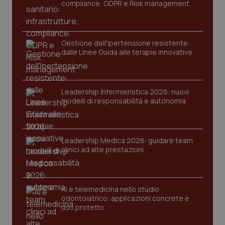
compliance, GDPR e Risk management
Gestione dell'Ipertensione resistente:
dalle Linee Guida alle terapie innovative
Leadership Infermieristica 2026: nuovi
CookieScriptConsent
5 mesi
CookieScript
modelli di responsabilità e autonomia
settim
www.quotidianosanita.it
Leadership Medica 2026: guidare team
clinici ad alte prestazioni
AI e telemedicina nello studio
odontoiatrico: applicazioni concrete e
uso protetto
tracking-sites-ironfish-
www.quotidianosanita.it
4