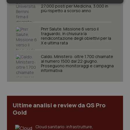
Università. Bernini firma il decreto:
Necessari
Statistici
Marketing
27.000 posti per Medicina, 3.000 in
più rispetto a scorso anno
Pnrr Salute. Missione 6 verso il
traguardo, in chiusura la
rendicontazione degli obiettivi per la
X e ultima rata
Necessari
Statistici
Marketing
I cookie necessari contribuiscono a rendere fruibile il
Caldo. Ministero: oltre 1.700 chiamate
sito web abilitandone funzionalità di base quali la
al numero 1500 dal 22 giugno.
navigazione sulle pagine e l'accesso alle aree
Proseguono monitoraggi e campagna
protette del sito. Il sito web non è in grado di
informativa
funzionare correttamente senza questi cookie.
Nome
Fornitore
/
Dominio
Scaden
VISITOR_PRIVACY_METADATA
5 mesi
YouTube
settim
.youtube.com
Ultime analisi e review da QS Pro
Gold
Cloud sanitario: infrastrutture,