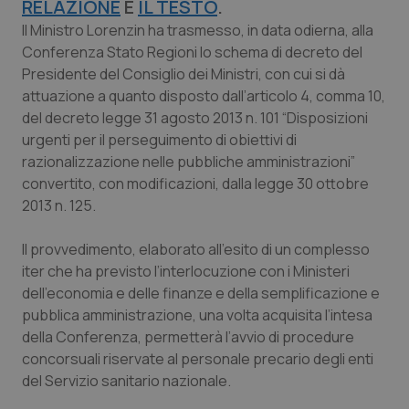
RELAZIONE
E
IL TESTO
.
Calabria
Asma & BPCO
Il Ministro Lorenzin ha trasmesso, in data odierna, alla
Conferenza Stato Regioni lo schema di decreto del
Campania
Car-T
Presidente del Consiglio dei Ministri, con cui si dà
attuazione a quanto disposto dall’articolo 4, comma 10,
Emilia-Romagna
Colesterolo & coronaropatie
del decreto legge 31 agosto 2013 n. 101 “Disposizioni
urgenti per il perseguimento di obiettivi di
Friuli Venezia Giulia
Dermatite Atopica
razionalizzazione nelle pubbliche amministrazioni”
convertito, con modificazioni, dalla legge 30 ottobre
Lazio
Diabete & glucometri
2013 n. 125.
Il provvedimento, elaborato all’esito di un complesso
Liguria
Disturbi dell’umore
iter che ha previsto l’interlocuzione con i Ministeri
dell’economia e delle finanze e della semplificazione e
Lombardia
Dolore
pubblica amministrazione, una volta acquisita l’intesa
della Conferenza, permetterà l’avvio di procedure
Marche
Donna & Salute
concorsuali riservate al personale precario degli enti
del Servizio sanitario nazionale.
Molise
Epatiti