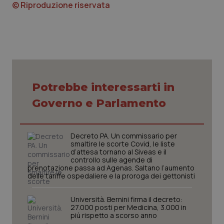
© Riproduzione riservata
Piemonte
HIV
Provincia Autonoma di Bolzano
Infezioni & Febbre
Provincia Autonoma di Trento
Ipertensione & Scompenso
Potrebbe interessarti in
Puglia
Malattie rare
Governo e Parlamento
Sardegna
Malattia di Crohn & Rettocolite Ulcerosa
Decreto PA. Un commissario per
smaltire le scorte Covid, le liste
Sicilia
Neuroscienze & patologie neurodegenerative
d’attesa tornano al Siveas e il
controllo sulle agende di
prenotazione passa ad Agenas. Saltano l’aumento
Toscana
Obesità
delle tariffe ospedaliere e la proroga dei gettonisti
Umbria
Oftalmologia
Università. Bernini firma il decreto:
27.000 posti per Medicina, 3.000 in
più rispetto a scorso anno