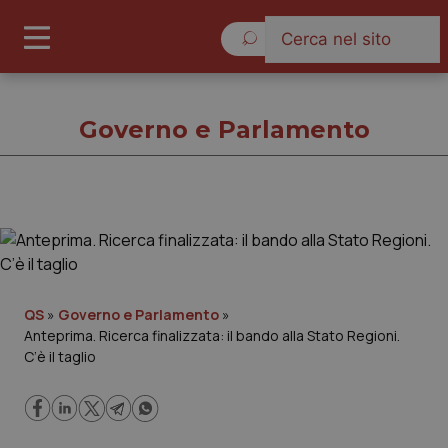
Domenica 9 Agosto 2026
Governo e Parlamento
Governo e Parlamento
Cronache
QS
»
Governo e Parlamento
»
Anteprima. Ricerca finalizzata: il bando alla Stato Regioni.
Governo e Parlamento
C’è il taglio
Regioni e Asl
Lavoro e Professioni