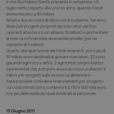
e che Quotidiano Sanità presenta in anteprima. Un
Calabria
Asma & BPCO
taglio netto rispetto allo scorso anno, quando i fondi
ammontavano a 101 milioni.
Campania
Car-T
Almeno due le novità di rilievo nel documento. Saranno
finanziati progetti proposti da ricercatori del Ssn
Emilia-Romagna
Colesterolo & coronaropatie
operanti all’estero (con almeno 10 milioni) e anche linee
di ricerca cofinanziate da aziende private (per un
Friuli Venezia Giulia
Dermatite Atopica
massimo di 5 milioni).
Quanto alla ripartizione dei fondi rimanenti, poco più di
Lazio
Diabete & glucometri
30 milioni sono destinati ai giovani ricercatori, 22 sono
garantiti agli Irccs e all’Iss, 2 agli Istituti zooprofilattici
sperimentali che potranno avere accesso a ulteriori 3
Liguria
Disturbi dell’umore
milioni per progetti sulla sicurezza alimentare.
Sarà possibile richiedere finanziamenti per progetti i
Lombardia
Dolore
cui costi stimati sono compresi tra 150 e 600 mila euro,
non più della metà dei quali destinati al personale.
Marche
Donna & Salute
Molise
Epatiti
13 Giugno 2011