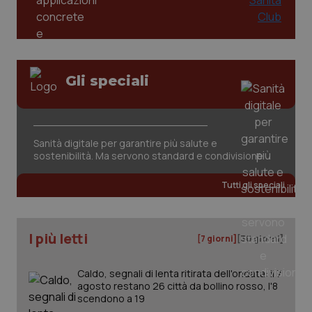
Gli speciali
CookieScriptConsent
5 mesi
CookieScript
settim
www.quotidianosanita.it
Sanità digitale per garantire più salute e
sostenibilità. Ma servono standard e condivisione
Tutti gli speciali
I più letti
[7 giorni]
[30 giorni]
Caldo, segnali di lenta ritirata dell'ondata: il 7
agosto restano 26 città da bollino rosso, l'8
tracking-sites-ironfish-
www.quotidianosanita.it
4
scendono a 19
tracking-enable
settim
2 gior