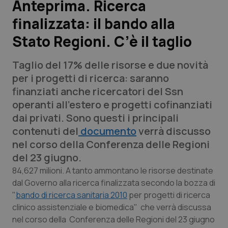
Anteprima. Ricerca
finalizzata: il bando alla
Scienza e Farmaci
Stato Regioni. C’è il taglio
Studi e Analisi
Taglio del 17% delle risorse e due novità
Lettere al direttore
per i progetti di ricerca: saranno
finanziati anche ricercatori del Ssn
Edizioni Regionali
operanti all’estero e progetti cofinanziati
dai privati. Sono questi i principali
QS Pro
contenuti del
documento
verrà discusso
nel corso della Conferenza delle Regioni
Professionisti Sanitari.AI
del 23 giugno.
84,627 milioni. A tanto ammontano le risorse destinate
Abruzzo
QS Pro Gold
dal Governo alla ricerca finalizzata secondo la bozza di
"
bando di ricerca sanitaria 2010
per progetti di ricerca
QS Club
Newsletter
clinico assistenziale e biomedica" che verrà discussa
Basilicata
Artrite & artrosi
nel corso della Conferenza delle Regioni del 23 giugno