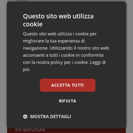
Valle D’Aosta
Oncodermatologia
Pnrr Salute. Missione 6 verso il
Questo sito web utilizza
Veneto
Oncoematologia
traguardo, in chiusura la
cookie
rendicontazione degli obiettivi per la
X e ultima rata
Oncologia & Nutrizione
Questo sito web utilizza i cookie per
migliorare la tua esperienza di
Caldo. Ministero: oltre 1.700 chiamate
Psoriasi & pelle
al numero 1500 dal 22 giugno.
navigazione. Utilizzando il nostro sito web
Proseguono monitoraggi e campagna
acconsenti a tutti i cookie in conformità
informativa
con la nostra policy per i cookie.
Leggi di
Quotidiano Cardiologia
più
Quotidiano Chirurgia
ACCETTA TUTTI
Ultime analisi e review da QS Pro
Quotidiano Oncologia
Gold
RIFIUTA
Quotidiano Pediatria
Cloud sanitario: infrastrutture,
MOSTRA DETTAGLI
compliance, GDPR e Risk management
Rene & patologie urogenitali
Necessari
Statistici
Marketing