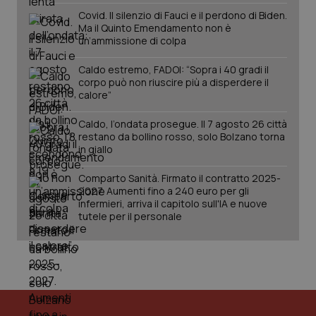
Covid. Il silenzio di Fauci e il perdono di Biden.
Ma il Quinto Emendamento non è
un’ammissione di colpa
tracking-sites-ironfish-
www.quotidianosanita.it
4
session-id
settim
Caldo estremo, FADOI: “Sopra i 40 gradi il
2 gior
corpo può non riuscire più a disperdere il
calore”
Caldo, l’ondata prosegue. Il 7 agosto 26 città
restano da bollino rosso, solo Bolzano torna
_ga
1 anno
Google LLC
mes
.quotidianosanita.it
in giallo
Comparto Sanità. Firmato il contratto 2025-
2027. Aumenti fino a 240 euro per gli
infermieri, arriva il capitolo sull'IA e nuove
tutele per il personale