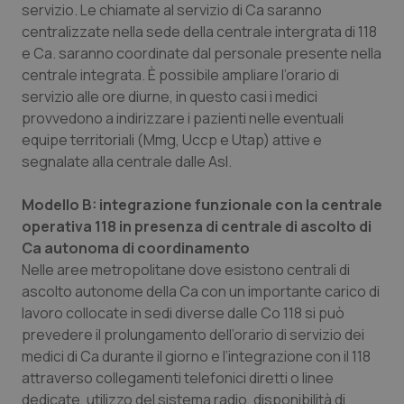
servizio. Le chiamate al servizio di Ca saranno
Salute orale & impianti
centralizzate nella sede della centrale intergrata di 118
e Ca. saranno coordinate dal personale presente nella
Sangue & coagulazione
centrale integrata. È possibile ampliare l’orario di
servizio alle ore diurne, in questo casi i medici
Tiroide
provvedono a indirizzare i pazienti nelle eventuali
equipe territoriali (Mmg, Uccp e Utap) attive e
Tumore al seno
segnalate alla centrale dalle Asl.
Modello B: integrazione funzionale con la centrale
Tumore ovarico
operativa 118 in presenza di centrale di ascolto di
Ca autonoma di coordinamento
Tumori del Polmone & Testa Collo
Nelle aree metropolitane dove esistono centrali di
ascolto autonome della Ca con un importante carico di
Tumori gastrointestinali
lavoro collocate in sedi diverse dalle Co 118 si può
prevedere il prolungamento dell’orario di servizio dei
Ulcera & Reflusso
medici di Ca durante il giorno e l’integrazione con il 118
attraverso collegamenti telefonici diretti o linee
Vaccini
dedicate, utilizzo del sistema radio, disponibilità di