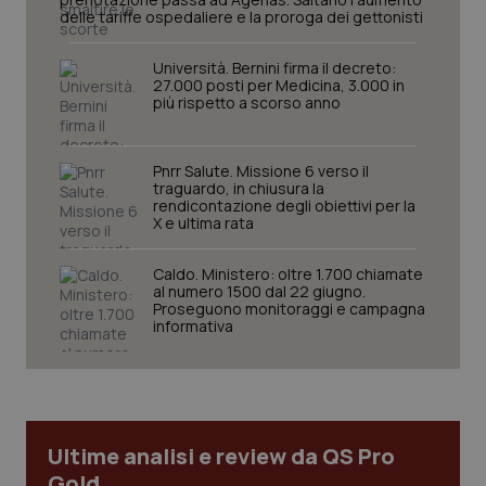
settim
www.quotidianosanita.it
delle tariffe ospedaliere e la proroga dei gettonisti
Università. Bernini firma il decreto:
27.000 posti per Medicina, 3.000 in
più rispetto a scorso anno
Pnrr Salute. Missione 6 verso il
traguardo, in chiusura la
rendicontazione degli obiettivi per la
X e ultima rata
tracking-sites-ironfish-
www.quotidianosanita.it
4
Caldo. Ministero: oltre 1.700 chiamate
tracking-enable
settim
al numero 1500 dal 22 giugno.
2 gior
Proseguono monitoraggi e campagna
informativa
tracking-sites-ironfish-
www.quotidianosanita.it
4
session-id
settim
2 gior
Ultime analisi e review da QS Pro
Gold