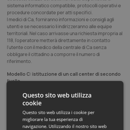
sistema informatico compatibile, protocolli operativi e
procedure concordate per atti specifici.
I medici di Ca, forniranno informazioni e consigli agli
utenti e se necessario li indirizzeranno alle equipe
territoriali. Nel caso arrivasse una richiesta impropria al
118, l’operatore metterà direttamente in contatto
l’utente con il medico della centrale di Ca senza
obbligare il cittadino a comporre il numero di
riferimento.
Modello C: istituzione di un call center di secondo
livello
Nelle realtà dove il numero di richieste è elevato, si
Questo sito web utilizza
prevede l’istituzione di un call center costituito da
operatori non sanitari su cui possono confluire sia le
cookie
chiamate al 118 sia quelle al numero unico di Ca. Un
Questo sito web utilizza i cookie per
servizio con funzione di filtro che fornisce informazioni
migliorare la tua esperienza di
generiche sui servizi disponibili (es, farmacie,
navigazione. Utilizzando il nostro sito web
ambulatori) e inoltra la chiamata al servizio più idoneo