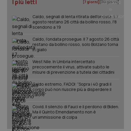
I più letti
[7 giorni]
[30 giorni]
mes
Caldo, segnali di lenta ritirata dell'ondata: il 7
agosto restano 26 città da bollino rosso, l'8
scendono a 19
Caldo, l’ondata prosegue. Il 7 agosto 26 città
restano da bollino rosso, solo Bolzano torna
in giallo
Fornitore
/
Nome
Scadenza
Descrizion
Dominio
West Nile. In Umbria intercettato
Nome
Fornitore
/
Dominio
Scadenza
Des
precocemente il virus, attivate subito le
_ga_0VMQEQKQ1N
.quotidianosanita.it
1 anno 1
Questo
mese
cookie
misure di prevenzione a tutela dei cittadini
VISITOR_INFO1_LIVE
5 mesi 4
Que
Google LLC
viene
settimane
imp
.youtube.com
utilizzato
You
Caldo estremo, FADOI: “Sopra i 40 gradi il
da Google
ten
Analytics
pre
corpo può non riuscire più a disperdere il
per
del
calore”
mantener
vid
lo stato
inco
della
può
Covid. Il silenzio di Fauci e il perdono di Biden.
sessione.
det
Ma il Quinto Emendamento non è
vis
un’ammissione di colpa
web
uti
nuo
ver