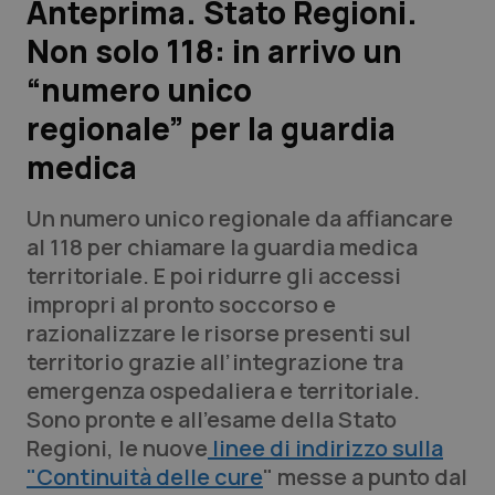
Anteprima. Stato Regioni.
Non solo 118: in arrivo un
Scienza e Farmaci
“numero unico
Studi e Analisi
regionale” per la guardia
medica
Lettere al direttore
Un numero unico regionale da affiancare
Edizioni Regionali
al 118 per chiamare la guardia medica
territoriale. E poi ridurre gli accessi
QS Pro
impropri al pronto soccorso e
razionalizzare le risorse presenti sul
Professionisti Sanitari.AI
territorio grazie all’integrazione tra
emergenza ospedaliera e territoriale.
Abruzzo
QS Pro Gold
Sono pronte e all'esame della Stato
Regioni, le nuove
QS Club
Newsletter
linee di indirizzo sulla
Basilicata
Artrite & artrosi
"Continuità delle cure
" messe a punto dal