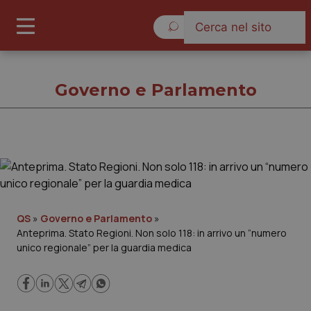
Lunedì 10 Agosto 2026
Governo e Parlamento
Governo e Parlamento
Cronache
QS
»
Governo e Parlamento
»
Anteprima. Stato Regioni. Non solo 118: in arrivo un “numero
Governo e Parlamento
unico regionale” per la guardia medica
Regioni e Asl
Lavoro e Professioni