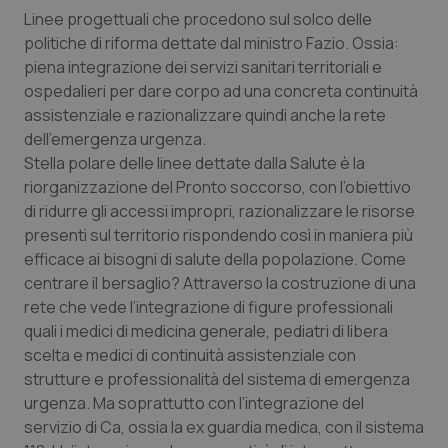
Linee progettuali che procedono sul solco delle
Piemonte
HIV
politiche di riforma dettate dal ministro Fazio. Ossia:
piena integrazione dei servizi sanitari territoriali e
Provincia Autonoma di Bolzano
Infezioni & Febbre
ospedalieri per dare corpo ad una concreta continuità
assistenziale e razionalizzare quindi anche la rete
Provincia Autonoma di Trento
Ipertensione & Scompenso
dell’emergenza urgenza.
Stella polare delle linee dettate dalla Salute è la
riorganizzazione del Pronto soccorso, con l’obiettivo
Puglia
Malattie rare
di ridurre gli accessi impropri, razionalizzare le risorse
presenti sul territorio rispondendo così in maniera più
Sardegna
Malattia di Crohn & Rettocolite Ulcerosa
efficace ai bisogni di salute della popolazione. Come
centrare il bersaglio? Attraverso la costruzione di una
Sicilia
Neuroscienze & patologie neurodegenerative
rete che vede l’integrazione di figure professionali
quali i medici di medicina generale, pediatri di libera
Toscana
Obesità
scelta e medici di continuità assistenziale con
strutture e professionalità del sistema di emergenza
Umbria
Oftalmologia
urgenza. Ma soprattutto con l’integrazione del
servizio di Ca, ossia la ex guardia medica, con il sistema