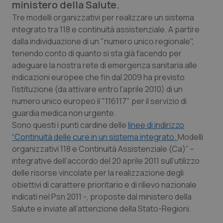
ministero della Salute.
Calabria
Asma & BPCO
Tre modelli organizzativi per realizzare un sistema
integrato tra 118 e continuità assistenziale. A partire
Campania
Car-T
dalla individuazione di un "numero unico regionale",
tenendo conto di quanto si sta già facendo per
Emilia-Romagna
Colesterolo & coronaropatie
adeguare la nostra rete di emergenza sanitaria alle
indicazioni europee che fin dal 2009 ha previsto
Friuli Venezia Giulia
Dermatite Atopica
l'istituzione (da attivare entro l'aprile 2010) di un
numero unico europeo il "116117" per il servizio di
Lazio
Diabete & glucometri
guardia medica non urgente.
Sono questi i punti cardine delle
linee di indirizzo
Liguria
Disturbi dell’umore
“Continuità delle cure in un sistema integrato.
Modelli
organizzativi 118 e Continuità Assistenziale (Ca)” –
integrative dell’accordo del 20 aprile 2011 sull’utilizzo
Lombardia
Dolore
delle risorse vincolate per la realizzazione degli
obiettivi di carattere prioritario e di rilievo nazionale
Marche
Donna & Salute
indicati nel Psn 2011 -, proposte dal ministero della
Salute e inviate all’attenzione della Stato-Regioni.
Molise
Epatiti