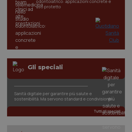
odontoiatrico: applicazioni concrete e
uso protetto
PHPSESSID
Sessio
PHP.net
www.quotidianosanita.it
Gli speciali
Sanità digitale per garantire più salute e
sostenibilità. Ma servono standard e condivisione
Tutti gli speciali
_ga_KM60CM4NPH
.quotidianosanita.it
1 anno