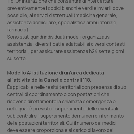
Valle D’Aosta
Oncodermatologia
118. Un’interazione che consentirà di intercettare
preventivamente i codici bianchi e verdi e inviarli, dove
possibile, ai servizi distrettuali (medicina generale,
Veneto
Oncoematologia
assistenza domiciliare, specialistica ambulatoriale,
farmacia).
Oncologia & Nutrizione
Sono stati quindi individuati modelli organizzativi
assistenziali diversificati e adattabili ai diversi contesti
Psoriasi & pelle
territoriali, per assicurare assistenza h24 sette giorni
su sette.
Quotidiano Cardiologia
M
odello A: istituzione di un’area dedicata
Quotidiano Chirurgia
all’attività della Ca nelle centrali 118.
Èapplicabile nelle realtà territoriali con presenza di sub
Quotidiano Oncologia
centrali di coordinamento o con postazioni che
ricevono direttamente la chiamata d’emergenza e
nelle quali è previsto il superamento delle eventuali
Quotidiano Pediatria
sub centrali e il superamento dei numeri di riferimento
delle postazioni territoriali. Qui il numero dei medici
Rene & patologie urogenitali
deve essere proporzionale al carico di lavoro del