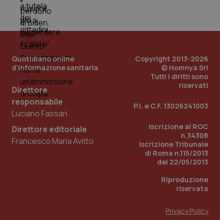
dell
You
__Secure-YNID
.youtube.com
5 mesi 4
Que
settimane
imp
You
ten
pre
Quotidiano online
Copyright 2013-2026
del
vid
d'informazione sanitaria
© Homnya Srl
inco
Tutti i diritti sono
può
riservati
det
Direttore
vis
responsabile
web
P.I. e C.F. 13026241003
uti
Luciano Fassari
nuo
ver
Iscrizione al ROC
Direttore editoriale
dell
n.34308
You
Francesco Maria Avitto
Iscrizione Tribunale
YSC
Sessione
Que
Google LLC
di Roma n.115/2013
imp
.youtube.com
del 22/05/2013
You
ten
vis
Riproduzione
vid
riservata
__Secure-
.youtube.com
5 mesi 4
Que
ROLLOUT_TOKEN
settimane
imp
Privacy Policy
You
ges