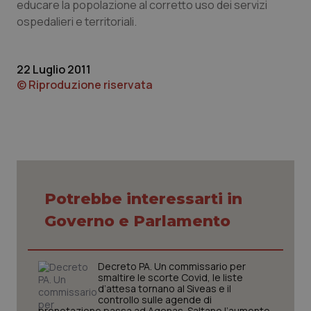
educare la popolazione al corretto uso dei servizi
sito web abilitandone funzionalità di base quali la
navigazione sulle pagine e l'accesso alle aree
ospedalieri e territoriali.
protette del sito. Il sito web non è in grado di
funzionare correttamente senza questi cookie.
Nome
Fornitore
/
Dominio
Scaden
22 Luglio 2011
VISITOR_PRIVACY_METADATA
5 mesi
YouTube
© Riproduzione riservata
settim
.youtube.com
Potrebbe interessarti in
Governo e Parlamento
Decreto PA. Un commissario per
smaltire le scorte Covid, le liste
d’attesa tornano al Siveas e il
controllo sulle agende di
CookieScriptConsent
5 mesi
CookieScript
prenotazione passa ad Agenas. Saltano l’aumento