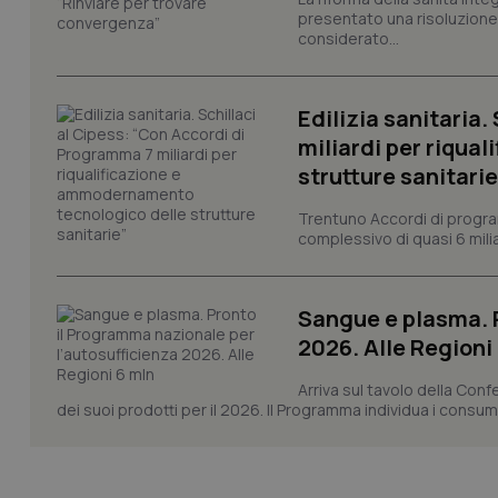
presentato una risoluzione c
VISITOR_PRIVACY_
considerato...
Edilizia sanitaria
CookieScriptConse
miliardi per riqua
strutture sanitarie
Trentuno Accordi di progra
tracking-sites-ironf
complessivo di quasi 6 miliar
tracking-enable
tracking-sites-ironf
Sangue e plasma. P
session-id
2026. Alle Regioni
_ga
Arriva sul tavolo della Con
dei suoi prodotti per il 2026. Il Programma individua i consumi s