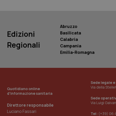
PHPSESSID
Abruzzo
Edizioni
Basilicata
_ga_KM60CM4NPH
Calabria
Regionali
Campania
Emilia-Romagna
Nome
Nome
VISITOR_INFO1_LIV
_ga_0VMQEQKQ1N
Sede legale e
Via della Stell
Quotidiano online
__Secure-YNID
d'informazione sanitaria
Sede operati
Via Luigi Galva
Direttore responsabile
Luciano Fassari
YSC
Tel:
(+39) 06 