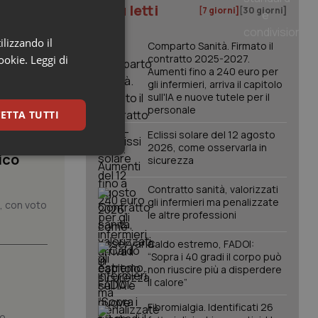
I più letti
[7 giorni]
[30 giorni]
ilizzando il
Comparto Sanità. Firmato il
contratto 2025-2027.
cookie.
Leggi di
Aumenti fino a 240 euro per
gli infermieri, arriva il capitolo
sull'IA e nuove tutele per il
personale
ETTA TUTTI
Eclissi solare del 12 agosto
2026, come osservarla in
ico
keting
sicurezza
Contratto sanità, valorizzati
gli infermieri ma penalizzate
o, con voto
le altre professioni
Caldo estremo, FADOI:
“Sopra i 40 gradi il corpo può
non riuscire più a disperdere
il calore”
igazione sulle pagine
kie.
Fibromialgia. Identificati 26
no