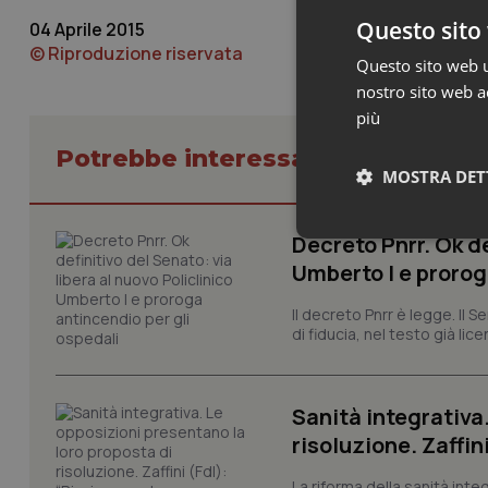
Questo sito 
04 Aprile 2015
© Riproduzione riservata
Questo sito web ut
nostro sito web ac
più
Potrebbe interessarti in Govern
MOSTRA DET
Decreto Pnrr. Ok de
Neces
Umberto I e prorog
Il decreto Pnrr è legge. Il 
di fiducia, nel testo già lic
Sanità integrativa
I cookie necessari con
risoluzione. Zaffin
e l'accesso alle aree 
La riforma della sanità int
Nome