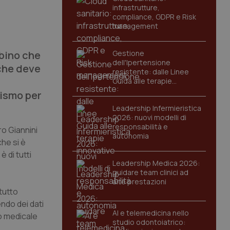
infrastrutture,
compliance, GDPR e Risk
management
mbino che
Gestione
dell'Ipertensione
 che deve
resistente: dalle Linee
Guida alle terapie
innovative
tismo per
Leadership Infermieristica
2026: nuovi modelli di
responsabilità e
tro Giannini
autonomia
che si è
 di tutti
Leadership Medica 2026:
guidare team clinici ad
alte prestazioni
tutto
ndo dei dati
AI e telemedicina nello
lo medicale
studio odontoiatrico: