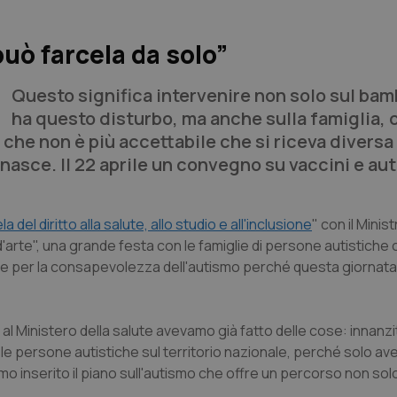
uò farcela da solo”
Questo significa intervenire non solo sul ba
ha questo disturbo, ma anche sulla famiglia,
che non è più accettabile che si riceva diversa
 nasce. Il 22 aprile un convegno su vaccini e au
la del diritto alla salute, allo studio e all'inclusione
" con il Minis
d'arte", una grande festa con le famiglie di persone autistiche 
e per la consapevolezza dell'autismo perché questa giornata è
 al Ministero della salute avevamo già fatto delle cose: innanzi
le persone autistiche sul territorio nazionale, perché solo ave
o inserito il piano sull'autismo che offre un percorso non so