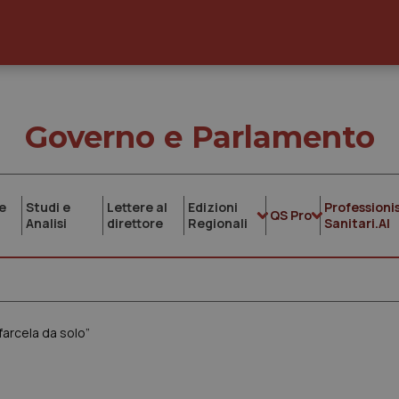
Governo e Parlamento
e
Studi e
Lettere al
Edizioni
Professionis
QS Pro
Analisi
direttore
Regionali
Sanitari.AI
arcela da solo”