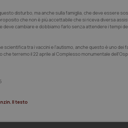
questo disturbo, ma anche sulla famiglia, che deve essere so
proposito che non è più accettabile che si riceva diversa assi
che deve cambiare e dobbiamo farlo senza attendere i tempi de
scientifica tra i vaccini e l'autismo, anche questo è uno dei fal
gno che terremo il 22 aprile al Complesso monumentale dell'Os
5
zin. Il testo