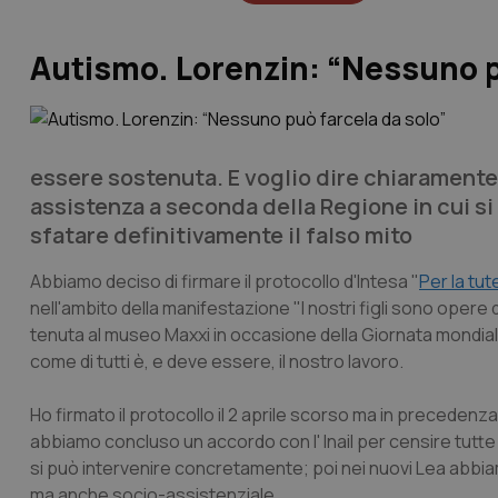
Autismo. Lorenzin: “Nessuno p
essere sostenuta. E voglio dire chiaramente 
assistenza a seconda della Regione in cui si
sfatare definitivamente il falso mito
Abbiamo deciso di firmare il protocollo d'Intesa "
Per la tute
nell'ambito della manifestazione "I nostri figli sono opere 
tenuta al museo Maxxi in occasione della Giornata mondial
come di tutti è, e deve essere, il nostro lavoro.
Ho firmato il protocollo il 2 aprile scorso ma in precedenza
abbiamo concluso un accordo con l' Inail per censire tutte 
si può intervenire concretamente; poi nei nuovi Lea abbiam
ma anche socio-assistenziale.