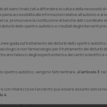
ndicati siano finalizzati a diffondere la cultura della necessità d
iena accessibilità alle informazioni relative all'autismo e ai s
icerca; promuovere la costituzione di banche dati coordinate da
urbi dello spettro autistico e i risultati degli interventi prev
 e Linee guida sul trattamento dei disturbi dello spettro autisti
acologici e non farmacologici per il trattamento dei disturbi d
e anni l'elenco degli esperti esterni e dei centri scientifici e c
llo spettro autistico, vengono fatti rientrare, all'
articolo 3
, nei
dicare con chiarezza se il prodotto può essere assunto senza ris
lo 4
.
sporre nell'ambito dei rispettivi piani sanitari progetti, azioni