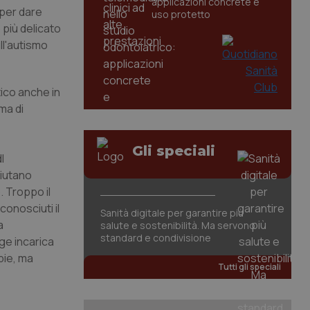
applicazioni concrete e
 per dare
uso protetto
 più delicato
ll'autismo
tico anche in
ema di
Gli speciali
l
aiutano
. Troppo il
onosciuti il
Sanità digitale per garantire più
a
salute e sostenibilità. Ma servono
standard e condivisione
gge incarica
apie, ma
Tutti gli speciali