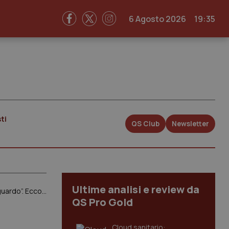
6 Agosto 2026
19:35
ti
QS Club
Newsletter
Ultime analisi e review da
Autismo nei Lea ed esenzioni dal ticket per chi ne è affetto. Padua (Pd): “Finalmente legge verso il traguardo”. Ecco cosa prevede il nuovo testo
QS Pro Gold
Cloud sanitario: