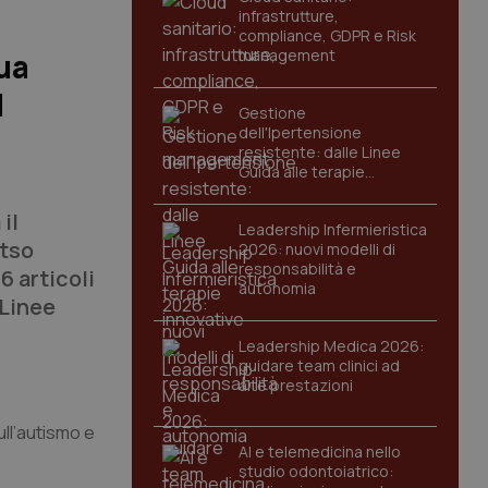
infrastrutture,
compliance, GDPR e Risk
management
dua
l
Gestione
dell'Ipertensione
resistente: dalle Linee
Guida alle terapie
innovative
il
Leadership Infermieristica
etso
2026: nuovi modelli di
responsabilità e
6 articoli
autonomia
 Linee
Leadership Medica 2026:
guidare team clinici ad
alte prestazioni
ull’autismo e
AI e telemedicina nello
studio odontoiatrico: