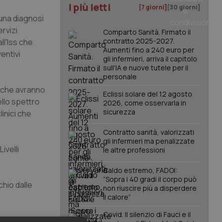
I più letti
[7 giorni]
[30 giorni]
i una diagnosi
ervizi
Comparto Sanità. Firmato il
contratto 2025-2027.
ll'Iss che
Aumenti fino a 240 euro per
entivi
gli infermieri, arriva il capitolo
sull'IA e nuove tutele per il
personale
co che avranno
Eclissi solare del 12 agosto
ello spettro
2026, come osservarla in
sicurezza
linici che
Contratto sanità, valorizzati
gli infermieri ma penalizzate
 Livelli
le altre professioni
Caldo estremo, FADOI:
“Sopra i 40 gradi il corpo può
chio dalle
non riuscire più a disperdere
il calore”
Covid. Il silenzio di Fauci e il