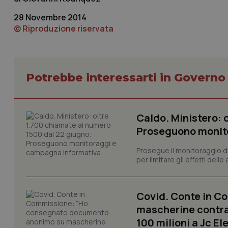
Nome
28 Novembre 2014
VISITOR_PRIVACY_
© Riproduzione riservata
CookieScriptConse
Potrebbe interessarti in Govern
tracking-sites-ironf
Caldo. Ministero: 
tracking-enable
Proseguono monit
tracking-sites-ironf
session-id
Prosegue il monitoraggio de
per limitare gli effetti dell
_ga
Covid. Conte in 
mascherine contraf
100 milioni a Jc El