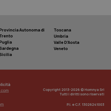
r la gestione
one dell’esperienza
e per abilitare il
loggato con identity
Provincia Autonoma di
Toscana
Trento
Umbria
Puglia
Valle D’Aosta
Sardegna
Veneto
Sicilia
icità
Copyright 2013-2026 © Homnya Srl
.com
Tutti i diritti sono riservati
om
P.I. e C.F. 13026241003