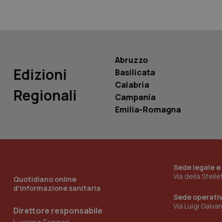
__Secure-
ROLLOUT_TOKEN
tracking-sites-
ironfish-tracking-
Abruzzo
named-enable
Edizioni
Basilicata
Calabria
Regionali
Campania
Emilia-Romagna
Sede legale e
Via della Stell
Quotidiano online
d'informazione sanitaria
Sede operati
Via Luigi Galva
Direttore responsabile