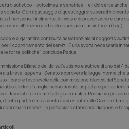
spettro autistico – sottolinea la senatrice – e il ddl serve anche
lla società. Con il passaggio di quest'oggi si supera il momento
ista finanziario. Finalmente, le misure di prevenzione e cura su
urate all'interno dei Livelli essenziali di assistenza (Lea)".
ecoce e di garantire continuità assistenziale al soggetto autis
ri per il coordinamento dei servizi. É una svolta necessaria in t
e le forze politiche", conclude Padua.
missione Bilancio del ddl sull’autismo e autrice di uno dei 4 dd
a avrà a breve, appena il Senato approverà la legge, norme che 
nuto il parere favorevole della commissione bilancio del Senato
attia e le loro famiglie hanno dovuto aspettare per vedere ric
ziali di assistenza come tutti gli altri malati. Possiamo provare 
di tutti i partiti e movimenti rappresentati alle Camere. La le
 di coordinare i servizi, in particolare stabilendo diagnosi e ter
rticoli.