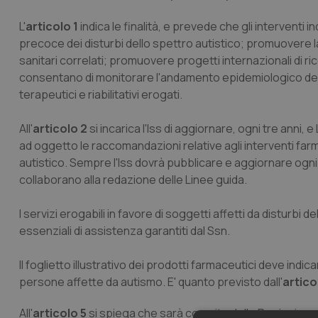
L'
articolo 1
indica le finalità, e prevede che gli interventi i
precoce dei disturbi dello spettro autistico; promuovere la p
sanitari correlati; promuovere progetti internazionali di r
consentano di monitorare l'andamento epidemiologico dei dist
terapeutici e riabilitativi erogati.
All'
articolo 2
si incarica l'Iss di aggiornare, ogni tre anni,
ad oggetto le raccomandazioni relative agli interventi farm
autistico. Sempre l'Iss dovrà pubblicare e aggiornare ogni tr
collaborano alla redazione delle Linee guida.
I servizi erogabili in favore di soggetti affetti da disturbi de
essenziali di assistenza garantiti dal Ssn.
Il foglietto illustrativo dei prodotti farmaceutici deve in
persone affette da autismo. E' quanto previsto dall'
artico
All'
articolo 5
si spiega che sarà compito delle Regioni predi