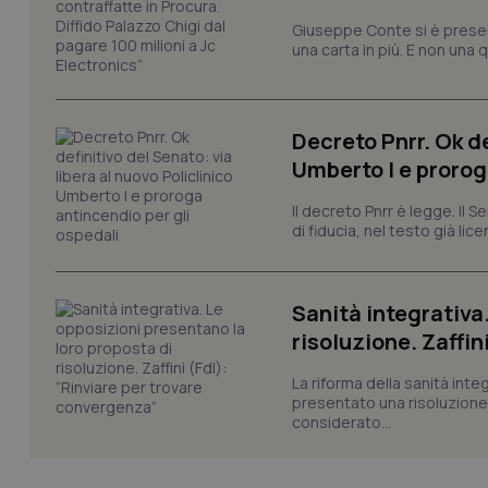
Giuseppe Conte si è presen
PHPSESSID
una carta in più. E non una
Decreto Pnrr. Ok de
Umberto I e prorog
_ga_KM60CM4NPH
Il decreto Pnrr è legge. Il 
di fiducia, nel testo già lic
Nome
Nome
VISITOR_INFO1_LIV
Sanità integrativa
_ga_0VMQEQKQ1N
risoluzione. Zaffin
La riforma della sanità int
__Secure-YNID
presentato una risoluzione c
considerato...
YSC