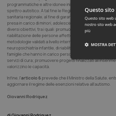
programmatiche e altre idonee iniziative dirette alla prevenz
Questo sito 
spettro autistico. A tal fine le Regioni dovranno istituire c
sanitaria regionale, al fine di garantire la diagnosi tempest
Questo sito web ut
presa in carico di minori, adolescenti e adulti con disturb
nostro sito web ac
diversi obiettivi, tra i quali: promuovere la realizzazione sul 
più
riabilitazione delle persone affette da disturbi dello spet
metodologie validati a livello internazionale, nel rispetto de
MOSTRA DET
neuropsichiatria infantile, di riabilitazione funzionale e di 
famiglie che hanno in carico persone affette da autismo, a
servizi di cura; promuovere progetti finalizzati all'inserime
Neces
valorizzino le capacità.
Infine, l'
articolo 6
prevede che il Ministro della Salute, en
aggiornare il regime delle esenzioni relative all'autismo.
Giovanni Rodriquez
I cookie necessari con
e l'accesso alle aree 
Giovanni Rodriquez