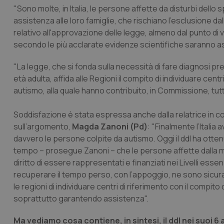
"Sono molte, in Italia, le persone affette da disturbi dello 
assistenza alle loro famiglie, che rischiano l'esclusione da
relativo all'approvazione delle legge, almeno dal punto di v
secondo le più acclarate evidenze scientifiche saranno assic
"La legge, che si fonda sulla necessità di fare diagnosi pr
età adulta, affida alle Regioni il compito di individuare cent
autismo, alla quale hanno contribuito, in Commissione, tutt
Soddisfazione è stata espressa anche dalla relatrice in com
sull’argomento,
Magda Zanoni (Pd)
: "Finalmente l’Itali
davvero le persone colpite da autismo. Oggi il ddl ha otte
tempo – prosegue Zanoni – che le persone affette dalla mal
diritto di essere rappresentati e finanziati nei Livelli essen
recuperare il tempo perso, con l’appoggio, ne sono sicura, 
le regioni di individuare centri di riferimento con il compito
soprattutto garantendo assistenza".
Ma vediamo cosa contiene, in sintesi, il ddl nei suoi 6 a