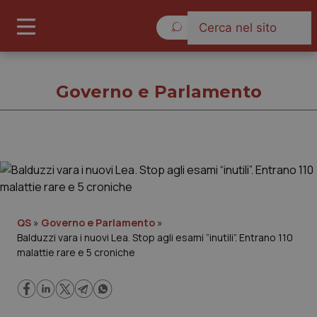
Sabato 8 Agosto 2026
Governo e Parlamento
Governo e Parlamento
Cronache
QS
»
Governo e Parlamento
»
Balduzzi vara i nuovi Lea. Stop agli esami “inutili”. Entrano 110
Governo e Parlamento
malattie rare e 5 croniche
Regioni e Asl
Lavoro e Professioni