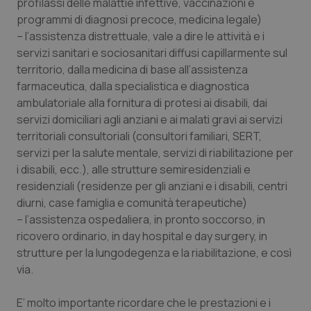
profilassi delle malattie infettive, vaccinazioni e
programmi di diagnosi precoce, medicina legale)
Piemonte
HIV
–
l’assistenza distrettuale
, vale a dire le attività e i
servizi sanitari e sociosanitari diffusi capillarmente sul
Provincia Autonoma di Bolzano
Infezioni & Febbre
territorio, dalla medicina di base all’assistenza
farmaceutica, dalla specialistica e diagnostica
Provincia Autonoma di Trento
Ipertensione & Scompenso
ambulatoriale alla fornitura di protesi ai disabili, dai
servizi domiciliari agli anziani e ai malati gravi ai servizi
Puglia
Malattie rare
territoriali consultoriali (consultori familiari, SERT,
servizi per la salute mentale, servizi di riabilitazione per
Sardegna
Malattia di Crohn & Rettocolite Ulcerosa
i disabili, ecc.), alle strutture semiresidenziali e
residenziali (residenze per gli anziani e i disabili, centri
diurni, case famiglia e comunità terapeutiche)
Sicilia
Neuroscienze & patologie neurodegenerative
–
l’assistenza ospedaliera
, in pronto soccorso, in
ricovero ordinario, in day hospital e day surgery, in
Toscana
Obesità
strutture per la lungodegenza e la riabilitazione, e così
via.
Umbria
Oftalmologia
E’ molto importante ricordare che le prestazioni e i