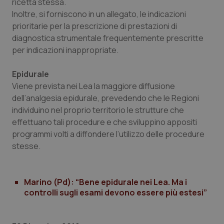
ricetta stessa.
funzionare correttamente senza questi cookie.
Inoltre, si forniscono in un allegato, le indicazioni
Nome
Fornitore
/
Dominio
Scaden
prioritarie per la prescrizione di prestazioni di
VISITOR_PRIVACY_METADATA
5 mesi
diagnostica strumentale frequentemente prescritte
YouTube
settim
.youtube.com
per indicazioni inappropriate.
Epidurale
Viene prevista nei Lea la maggiore diffusione
dell’analgesia epidurale, prevedendo che le Regioni
individuino nel proprio territorio le strutture che
effettuano tali procedure e che sviluppino appositi
programmi volti a diffondere l’utilizzo delle procedure
stesse.
Marino (Pd): “Bene epidurale nei Lea. Ma i
controlli sugli esami devono essere più estesi”
CookieScriptConsent
5 mesi
CookieScript
settim
www.quotidianosanita.it