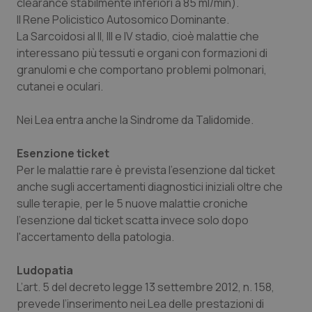
clearance stabilmente inferiori a 85 ml/min).
Il Rene Policistico Autosomico Dominante
.
La Sarcoidosi al II, III e IV stadio
, cioè malattie che
interessano più tessuti e organi con formazioni di
granulomi e che comportano problemi polmonari,
cutanei e oculari.
Nei Lea entra anche la
Sindrome da Talidomid
e.
Esenzione ticket
Per le malattie rare è prevista l'esenzione dal ticket
anche sugli accertamenti diagnostici iniziali oltre che
sulle terapie, per le 5 nuove malattie croniche
l'esenzione dal ticket scatta invece solo dopo
l'accertamento della patologia.
Ludopatia
L’art. 5 del decreto legge 13 settembre 2012, n. 158,
prevede l’inserimento nei Lea delle prestazioni di