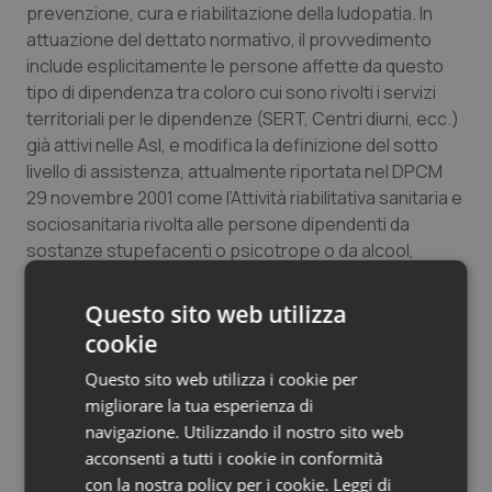
prevenzione, cura e riabilitazione della ludopatia. In
attuazione del dettato normativo, il provvedimento
include esplicitamente le persone affette da questo
tipo di dipendenza tra coloro cui sono rivolti i servizi
territoriali per le dipendenze (SERT, Centri diurni, ecc.)
già attivi nelle Asl, e modifica la definizione del sotto
livello di assistenza, attualmente riportata nel DPCM
29 novembre 2001 come l’Attività riabilitativa sanitaria e
sociosanitaria rivolta alle persone dipendenti da
sostanze stupefacenti o psicotrope o da alcool,
riformulandola come l’Assistenza socio sanitaria alle
persone con dipendenze patologiche o
Questo sito web utilizza
comportamenti di abuso di sostanze. Si afferma quindi
cookie
il principio che le persone con ludopatia hanno diritto
Questo sito web utilizza i cookie per
ad accedere al Ssn per ricevere le prestazioni di cui
migliorare la tua esperienza di
hanno bisogno, al pari dei soggetti con altre forme di
navigazione. Utilizzando il nostro sito web
dipendenze patologiche, senza che questo comporti
acconsenti a tutti i cookie in conformità
ulteriori oneri dal momento che le Regioni non saranno
con la nostra policy per i cookie.
Leggi di
tenute ad istituire servizi ad hoc.