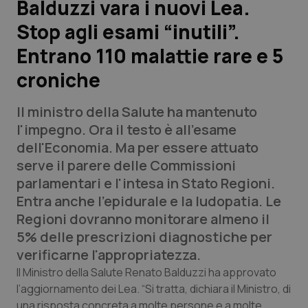
Balduzzi vara i nuovi Lea.
Stop agli esami “inutili”.
Scienza e Farmaci
Entrano 110 malattie rare e 5
Studi e Analisi
croniche
Lettere al direttore
Il ministro della Salute ha mantenuto
l'impegno. Ora il testo è all'esame
Edizioni Regionali
dell'Economia. Ma per essere attuato
serve il parere delle Commissioni
QS Pro
parlamentari e l'intesa in Stato Regioni.
Entra anche l'epidurale e la ludopatia. Le
Professionisti Sanitari.AI
Regioni dovranno monitorare almeno il
5% delle prescrizioni diagnostiche per
Abruzzo
QS Pro Gold
verificarne l'appropriatezza.
Il Ministro della Salute Renato Balduzzi ha approvato
QS Club
Newsletter
Basilicata
Artrite & artrosi
l’aggiornamento dei Lea. “Si tratta, dichiara il Ministro, di
una risposta concreta a molte persone e a molte