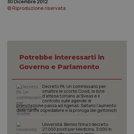
30 Dicembre 2012
© Riproduzione riservata
Potrebbe interessarti in
tracking-sites-ironfish-
www.quotidianosanita.it
4
tracking-enable
settim
Governo e Parlamento
2 gior
Decreto PA. Un commissario per
smaltire le scorte Covid, le liste
tracking-sites-ironfish-
www.quotidianosanita.it
4
d’attesa tornano al Siveas e il
session-id
settim
controllo sulle agende di
2 gior
prenotazione passa ad Agenas. Saltano l’aumento
delle tariffe ospedaliere e la proroga dei gettonisti
Università. Bernini firma il decreto:
_ga
1 anno
Google LLC
27.000 posti per Medicina, 3.000 in
mes
.quotidianosanita.it
più rispetto a scorso anno