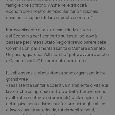
Calabria
Asma & BPCO
famiglie che soffrono. Anche nelle difficoltà
economiche il nostro Servizio Sanitario Nazionale
Campania
Car-T
si dimostra capace di dare risposte concrete”.
Il provvedimento è ora all'esame del Ministero
Emilia-Romagna
Colesterolo & coronaropatie
dell'Economia per il concerto sul testo, poi dovrà
passare per l'intesa Stato Regioni previo parere delle
Friuli Venezia Giulia
Dermatite Atopica
Commissioni parlamentari sanità di Camera e Senato.
Un passaggio, quest'ultimo, che "potrà avvenire anche
Lazio
Diabete & glucometri
a Camere sciolte", ha precisato il ministero.
Liguria
Disturbi dell’umore
I Livelli essenziali di assistenza sono organizzati in tre
grandi Aree:
Lombardia
Dolore
– l’
assistenza sanitaria collettiva in ambiente di vita e di
lavoro
, che comprende tutte le attività di prevenzione
Marche
Donna & Salute
rivolte alle collettività ed ai singoli (tutela dagli effetti
dell’inquinamento, dai rischi infortunistici negli ambienti
di lavoro, sanità veterinaria, tutela degli alimenti,
Molise
Epatiti