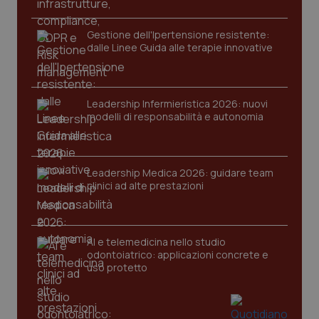
PHPSESSID
Sessio
PHP.net
Gestione dell'Ipertensione resistente:
www.quotidianosanita.it
dalle Linee Guida alle terapie innovative
Leadership Infermieristica 2026: nuovi
modelli di responsabilità e autonomia
Leadership Medica 2026: guidare team
clinici ad alte prestazioni
AI e telemedicina nello studio
odontoiatrico: applicazioni concrete e
uso protetto
_ga_KM60CM4NPH
.quotidianosanita.it
1 anno
mes