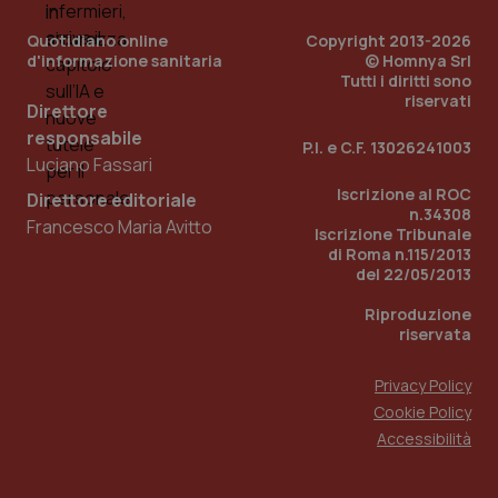
del
ute
Quotidiano online
Copyright 2013-2026
d'informazione sanitaria
© Homnya Srl
tracking-sites-
www.quotidianosanita.it
4
Que
ironfish-tracking-
settimane
imp
Tutti i diritti sono
named-enable
2 giorni
dal
riservati
Direttore
per 
sis
responsabile
sol
P.I. e C.F. 13026241003
ute
Luciano Fassari
ide
Wel
Iscrizione al ROC
Direttore editoriale
n.34308
Francesco Maria Avitto
Iscrizione Tribunale
di Roma n.115/2013
del 22/05/2013
Riproduzione
riservata
Privacy Policy
Cookie Policy
Accessibilità