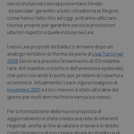
Valle D’Aosta
Oncodermatologia
servizi inclusi nei Lea rappresentano il livello
“essenziale” garantito a tutti i cittadini ma le Regioni,
Veneto
Oncoematologia
come hanno fatto fino ad oggi, potranno utilizzare
risorse proprie per garantire servizi e prestazioni
Oncologia & Nutrizione
ulteriori rispetto a quelle incluse nei Lea.
I nuovi Lea proposti da Balduzzi arrivano dopo un
Psoriasi & pelle
analogo tentativo di riforma da parte di
Livia Turco nel
2008
(dove era previsto l'inserimento di 109 malattie
Quotidiano Cardiologia
rare, di 6 malattie croniche e dell'anestesia epidurale)
che però non andò in porto per problemi di copertura
Quotidiano Chirurgia
economica. Attualmente i Lea in vigore risalgono al
novembre 2001
e il loro rinnovo è stato all'ordine del
Quotidiano Oncologia
giorno per molti anni ma finora senza successo.
Quotidiano Pediatria
Per la formulazione della nuova proposta di
aggiornamento è stata creata una rete di referenti
Rene & patologie urogenitali
regionali, anche al fine di valutare e tenere in debito
conto l'esigenza di non creare disagi al cittadino e di