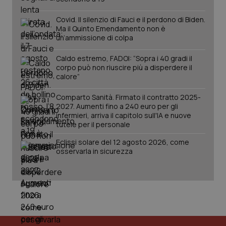
__Secure-YNID
.youtube.com
5 mesi 4
Que
settimane
imp
Covid. Il silenzio di Fauci e il perdono di Biden.
You
ten
Ma il Quinto Emendamento non è
pre
un’ammissione di colpa
del
vid
inco
Caldo estremo, FADOI: “Sopra i 40 gradi il
può
corpo può non riuscire più a disperdere il
det
calore”
vis
web
uti
Comparto Sanità. Firmato il contratto 2025-
nuo
ver
2027. Aumenti fino a 240 euro per gli
dell
infermieri, arriva il capitolo sull'IA e nuove
You
tutele per il personale
YSC
Sessione
Que
Google LLC
imp
.youtube.com
Eclissi solare del 12 agosto 2026, come
You
osservarla in sicurezza
ten
vis
vid
__Secure-
.youtube.com
5 mesi 4
Que
ROLLOUT_TOKEN
settimane
imp
You
ges
del
e d
per