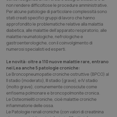
non rendere difficoltose le procedure amministrative.
Salute orale & impianti
Per alcune patologie di particolare complessità sono
stati creati specifici gruppi di lavoro che hanno
Sangue & coagulazione
approfondito le problematiche relative alla malattia
diabetica, alle malattie dell’apparato respiratorio, alle
Tiroide
malattie reumatologiche, nefrologiche e
gastroenterologiche, con il coinvolgimento di
Tumore al seno
numerosi specialisti ed esperti.
Tumore ovarico
Le novità: oltre a 110 nuove malattie rare, entrano
nei Lea anche 5 patologie croniche:
Tumori del Polmone & Testa Collo
Le Broncopneumopatie croniche ostruttive
(BPCO) al
II stadio (moderato), III stadio (grave), e IV stadio
(molto grave), comunemente conosciute come
Tumori gastrointestinali
enfisema polmonare e broncopolmonite cronica.
Le Osteomieliti croniche
, cioè malattie croniche
Ulcera & Reflusso
infiammatorie delle ossa.
Le Patologie renali croniche
(con valori di creatinina
Vaccini