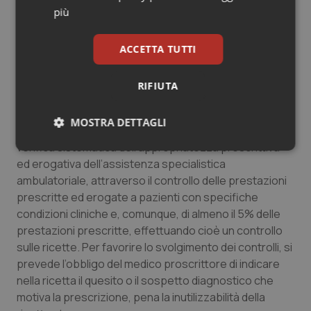
più
Misura circa l’appropriatezza della assistenza
specialistica ambulatoriale
ACCETTA TUTTI
Il provvedimento introduce anche misure per favorire
l’appropriatezza dell’assistenza specialistica
RIFIUTA
ambulatoriale e conseguire una riduzione degli oneri a
carico del Ssn per tale livello di assistenza. In
MOSTRA DETTAGLI
particolare le Regioni dovranno attivare programmi di
verifica sistematica dell’appropriatezza prescrittiva
Necessari
Statistici
Marketing
ed erogativa dell’assistenza specialistica
ambulatoriale, attraverso il controllo delle prestazioni
prescritte ed erogate a pazienti con specifiche
condizioni cliniche e, comunque, di almeno il 5% delle
prestazioni prescritte, effettuando cioè un controllo
sulle ricette. Per favorire lo svolgimento dei controlli, si
Necessari
Statistici
Marketing
prevede l’obbligo del medico proscrittore di indicare
I cookie necessari contribuiscono a rendere fruibile il
nella ricetta il quesito o il sospetto diagnostico che
sito web abilitandone funzionalità di base quali la
motiva la prescrizione, pena la inutilizzabilità della
navigazione sulle pagine e l'accesso alle aree
protette del sito. Il sito web non è in grado di