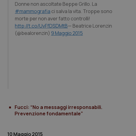
Donne non ascoltate Beppe Grillo. La
#mammografia
ci salva la vita. Troppe sono
morte per non aver fatto controlli!
http://t.co/UvFfDSDMtB
— Beatrice Lorenzin
(@bealorenzin)
9 Maggio 2015
Necessari
Statistici
Marketing
I cookie necessari contribuiscono a rendere fruibile il
sito web abilitandone funzionalità di base quali la
navigazione sulle pagine e l'accesso alle aree
protette del sito. Il sito web non è in grado di
funzionare correttamente senza questi cookie.
Nome
Fornitore
/
Dominio
Scaden
VISITOR_PRIVACY_METADATA
5 mesi
YouTube
settim
.youtube.com
Fucci: “No a messaggi irresponsabili.
Prevenzione fondamentale”
10 Maggio 2015