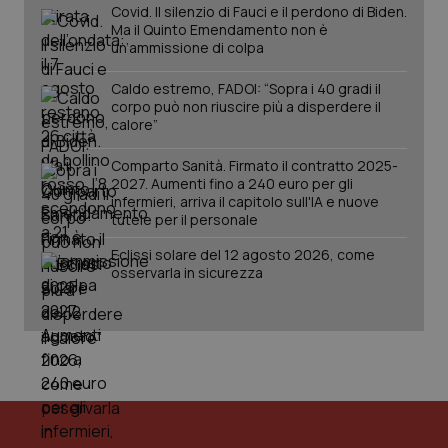
da Google
ten
Covid. Il silenzio di Fauci e il perdono di Biden.
Analytics
pre
Ma il Quinto Emendamento non è
per
del
un’ammissione di colpa
mantener
vid
lo stato
inco
della
può
Caldo estremo, FADOI: “Sopra i 40 gradi il
sessione.
det
corpo può non riuscire più a disperdere il
vis
web
calore”
uti
nuo
ver
Comparto Sanità. Firmato il contratto 2025-
dell
2027. Aumenti fino a 240 euro per gli
You
infermieri, arriva il capitolo sull'IA e nuove
tutele per il personale
__Secure-YNID
.youtube.com
5 mesi 4
Que
settimane
imp
You
Eclissi solare del 12 agosto 2026, come
ten
osservarla in sicurezza
pre
del
vid
inco
può
det
vis
web
uti
nuo
ver
dell
You