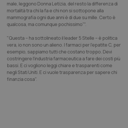
male, leggono Donna Letizia, del resto la differenza di
Piemonte
HIV
mortalità tra chi la fa e chi non si sottopone alla
mammografia ogni due anni è di due su mille. Certo è
qualcosa, ma comunque pochissimo”".
Provincia Autonoma di Bolzano
Infezioni & Febbre
"Questa – ha sottolineato il leader 5 Stelle – è politica
Provincia Autonoma di Trento
Ipertensione & Scompenso
vera, io non sono un alieno. I farmaci per l'epatite C, per
esempio, sappiamo tutti che costano troppo. Devi
Puglia
Malattie rare
costringere l'industria farmaceutica a fare dei costi più
bassi. E ci vogliono leggi chiare e trasparenti come
Sardegna
Malattia di Crohn & Rettocolite Ulcerosa
negli Stati Uniti. E ci vuole trasparenza per sapere chi
finanzia cosa".
Sicilia
Neuroscienze & patologie neurodegenerative
Toscana
Obesità
Umbria
Oftalmologia