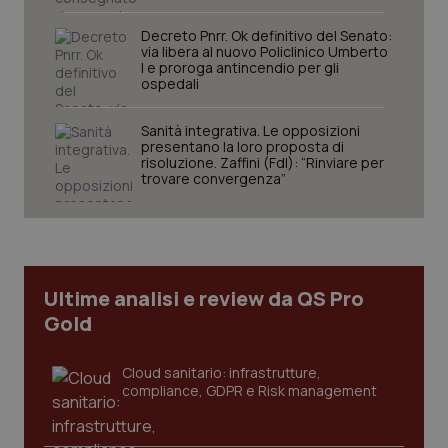
Decreto Pnrr. Ok definitivo del Senato:
via libera al nuovo Policlinico Umberto
I e proroga antincendio per gli
tracking-sites-ironfish-
www.quotidianosanita.it
4
ospedali
session-id
settim
2 gior
Sanità integrativa. Le opposizioni
presentano la loro proposta di
risoluzione. Zaffini (FdI): “Rinviare per
trovare convergenza”
_ga
1 anno
Google LLC
mes
.quotidianosanita.it
Ultime analisi e review da QS Pro
Gold
Cloud sanitario: infrastrutture,
compliance, GDPR e Risk management