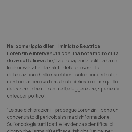
Valle D’Aosta
Oncodermatologia
Veneto
Oncoematologia
Oncologia & Nutrizione
Nel pomeriggio di ieri il ministro Beatrice
Psoriasi & pelle
Lorenzin è intervenuta con una nota molto dura
dove sottolinea
che,“La propaganda politica ha un
Quotidiano Cardiologia
limite invalicabile, la salute delle persone. Le
dichiarazioni di Grillo sarebbero solo sconcertanti, se
Quotidiano Chirurgia
non toccassero un tema tanto delicato come quello
del cancro, che non ammette leggerezze, specie da
Quotidiano Oncologia
un leader politico”.
Quotidiano Pediatria
“Le sue dichiarazioni – prosegue Lorenzin – sono un
concentrato di pericolosissima disinformazione.
Rene & patologie urogenitali
Sull'oncologia tutti i dati, e l'evidenza scientifica, ci
dicono che l'arma più efficace, talvolta l'unica, per