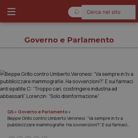
Venerdì 7 Agosto 2026
Governo e Parlamento
Governo e Parlamento
Cronache
Governo e Parlamento
QS
»
Governo e Parlamento
»
Beppe Grillo contro Umberto Veronesi: “Va sempre in tv a
Regioni e Asl
pubblicizzare mammografie. Ha sovvenzioni?”. E sui farmaci
anti epatite C: “Troppo cari, costringere industria ad
Lavoro e Professioni
abbassarli”. Lorenzin: “Solo disinformazione”