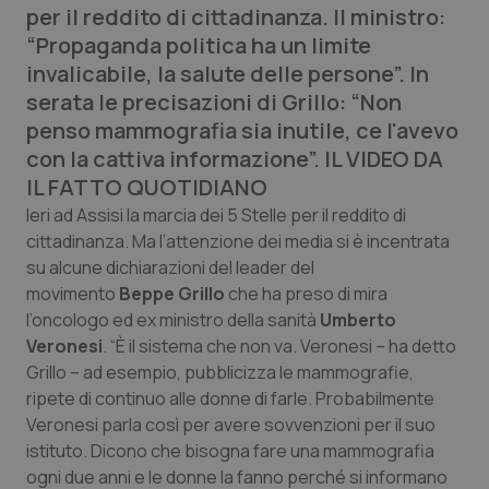
per il reddito di cittadinanza. Il ministro:
Calabria
Asma & BPCO
“Propaganda politica ha un limite
invalicabile, la salute delle persone”. In
Campania
Car-T
serata le precisazioni di Grillo: “Non
penso mammografia sia inutile, ce l'avevo
Emilia-Romagna
Colesterolo & coronaropatie
con la cattiva informazione”. IL VIDEO DA
IL FATTO QUOTIDIANO
Friuli Venezia Giulia
Dermatite Atopica
Ieri ad Assisi la marcia dei 5 Stelle per il reddito di
cittadinanza. Ma l’attenzione dei media si è incentrata
Lazio
Diabete & glucometri
su alcune dichiarazioni del leader del
movimento
Beppe Grillo
che ha preso di mira
Liguria
Disturbi dell’umore
l’oncologo ed ex ministro della sanità
Umberto
Veronesi
. “È il sistema che non va. Veronesi – ha detto
Lombardia
Dolore
Grillo – ad esempio, pubblicizza le mammografie,
ripete di continuo alle donne di farle. Probabilmente
Marche
Donna & Salute
Veronesi parla così per avere sovvenzioni per il suo
istituto. Dicono che bisogna fare una mammografia
Molise
Epatiti
ogni due anni e le donne la fanno perché si informano