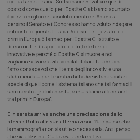
spesa farmaceutica. Sui farmaci innovativi e quindi
costosi come quello per l'Epatite C abbiamo spuntato
il prezzo migliore in assoluto, mentre in America
persino il Senato e il Congresso hanno voluto indagare
sul costo di questa terapia. Abbiamo negoziato per
primi in Europa 5 farmaci per l'Epatite C, istituito e
difeso un fondo apposito per tutte le terapie
innovative e perché di Epatite C si muore e noi
vogliamo salvare la vita ai malati italiani. Lo abbiamo
fatto consapevoli che il tema degli innovativi è una
sfida mondiale per la sostenibilità dei sistemi sanitari,
specie di quelli come il sistema italiano che tali farmaci li
somministra gratuitamente, e che stiamo affrontando
tra i primi in Europa”.
E in serata arriva anche una precisazione dello
stesso Grillo alle sue affermazioni
: “Non penso che
la mammografia non sia utile o necessaria. Anzi penso
che sia utilissima. Ce l'avevo con la cattiva