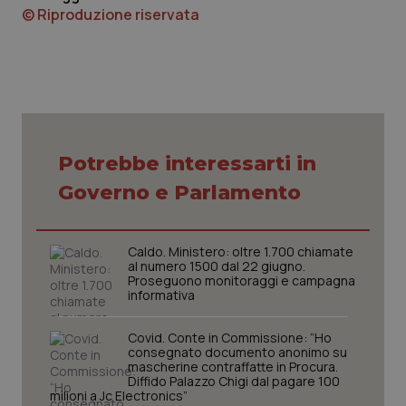
© Riproduzione riservata
CookieScriptConsent
5 mesi
CookieScript
settim
www.quotidianosanita.it
Potrebbe interessarti in
Governo e Parlamento
Caldo. Ministero: oltre 1.700 chiamate
al numero 1500 dal 22 giugno.
Proseguono monitoraggi e campagna
informativa
Covid. Conte in Commissione: “Ho
consegnato documento anonimo su
mascherine contraffatte in Procura.
tracking-sites-ironfish-
www.quotidianosanita.it
4
Diffido Palazzo Chigi dal pagare 100
tracking-enable
settim
milioni a Jc Electronics”
2 gior