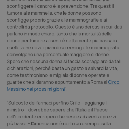
sconfiggere il cancro è la prevenzione. Tra questi il
Salute orale & impianti
tumore alla mammella, che le donne possono
sconfigge proprio grazie alle mammografie e ai
Sangue & coagulazione
controlli da protocollo. Questo è uno dei casi in cui i dati
parlano in modo chiaro, tanto che la mortalità delle
Tiroide
donne per tumore al seno è nettamente più bassa in
quelle zone dove i piani di screening e le mammografie
Tumore al seno
coinvolgono una percentuale maggiore di donne.
Spero che nessuna donna si faccia scoraggiare da tali
Tumore ovarico
dichiarazioni, perché basta un gesto a salvarci la vita,
come testimoniano le migliaia di donne operate e
Tumori del Polmone & Testa Collo
guarite che si daranno appuntamento a Roma al
Circo
Massimo nei prossimi giorni
”.
Tumori gastrointestinali
“Sul costo dei farmaci perfino Grillo – aggiunge il
ministro – dovrebbe sapere che l'Italia è il Paese
Ulcera & Reflusso
dell'occidente europeo che riesce ad averli ai prezzi
più bassi. E l'America non è certo un esempio sulla
Vaccini