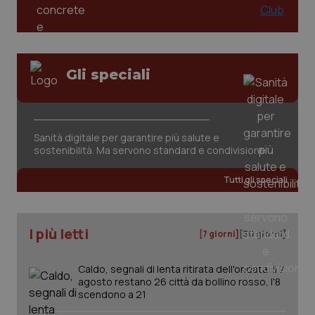
Gli speciali
_ga_KM60CM4NPH
.quotidianosanita.it
1 anno
mes
Sanità digitale per garantire più salute e
sostenibilità. Ma servono standard e condivisione
Tutti gli speciali
I più letti
[7 giorni]
[30 giorni]
Fornitore
/
Nome
Scadenza
Descrizion
Dominio
Caldo, segnali di lenta ritirata dell'ondata: il 7
Nome
Fornitore
/
Dominio
Scadenza
Des
agosto restano 26 città da bollino rosso, l'8
_ga_0VMQEQKQ1N
.quotidianosanita.it
1 anno 1
Questo
mese
cookie
VISITOR_INFO1_LIVE
5 mesi 4
Que
Google LLC
scendono a 21
viene
settimane
imp
.youtube.com
utilizzato
You