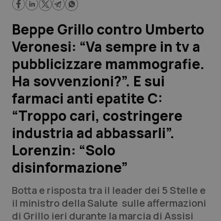
Scienza e Farmaci
Beppe Grillo contro Umberto
Veronesi: “Va sempre in tv a
Studi e Analisi
pubblicizzare mammografie.
Lettere al direttore
Ha sovvenzioni?”. E sui
farmaci anti epatite C:
Edizioni Regionali
“Troppo cari, costringere
QS Pro
industria ad abbassarli”.
Lorenzin: “Solo
Professionisti Sanitari.AI
disinformazione”
Abruzzo
QS Pro Gold
Botta e risposta tra il leader dei 5 Stelle e
QS Club
Newsletter
il ministro della Salute sulle affermazioni
Basilicata
Artrite & artrosi
di Grillo ieri durante la marcia di Assisi