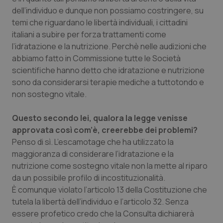
dell’individuo e dunque non possiamo costringere, su
Piemonte
HIV
temi che riguardano le libertà individuali, i cittadini
italiani a subire per forza trattamenti come
Provincia Autonoma di Bolzano
Infezioni & Febbre
l’idratazione e la nutrizione. Perchè nelle audizioni che
abbiamo fatto in Commissione tutte le Società
Provincia Autonoma di Trento
Ipertensione & Scompenso
scientifiche hanno detto che idratazione e nutrizione
sono da considerarsi terapie mediche a tuttotondo e
non sostegno vitale.
Puglia
Malattie rare
Questo secondo lei, qualora la legge venisse
Sardegna
Malattia di Crohn & Rettocolite Ulcerosa
approvata così com’è, creerebbe dei problemi?
Penso di sì. L’escamotage che ha utilizzato la
Sicilia
Neuroscienze & patologie neurodegenerative
maggioranza di considerare l’idratazione e la
nutrizione come sostegno vitale non la mette al riparo
Toscana
Obesità
da un possibile profilo di incostituzionalità.
È comunque violato l’articolo 13 della Costituzione che
Umbria
Oftalmologia
tutela la libertà dell’individuo e l’articolo 32. Senza
essere profetico credo che la Consulta dichiarerà