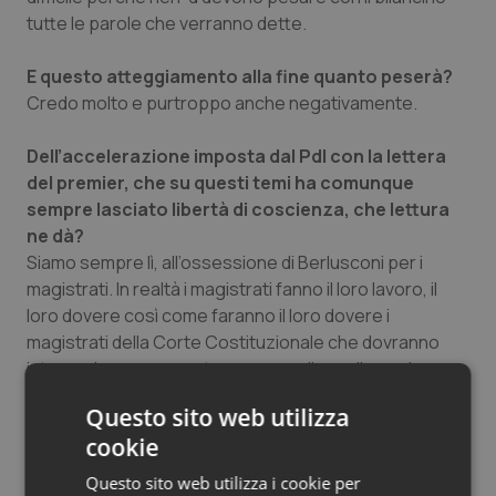
tutte le parole che verranno dette.
E questo atteggiamento alla fine quanto peserà?
Credo molto e purtroppo anche negativamente.
Dell’accelerazione imposta dal Pdl con la lettera
del premier, che su questi temi ha comunque
sempre lasciato libertà di coscienza, che lettura
ne dà?
Siamo sempre lì, all’ossessione di Berlusconi per i
magistrati. In realtà i magistrati fanno il loro lavoro, il
loro dovere così come faranno il loro dovere i
magistrati della Corte Costituzionale che dovranno
intervenire nuovamente per cancellare gli errori
contenuti in questa legge.
Questo sito web utilizza
cookie
Ma secondo lei la maggioranza ha i numeri per far
passare la legge alla Camera?
Questo sito web utilizza i cookie per