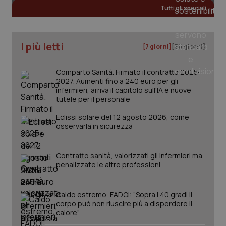
Tutti gli speciali
_ga_KM60CM4NPH
.quotidianosanita.it
1 anno
mes
I più letti
[7 giorni]
[30 giorni]
Comparto Sanità. Firmato il contratto 2025-
2027. Aumenti fino a 240 euro per gli
infermieri, arriva il capitolo sull'IA e nuove
tutele per il personale
Eclissi solare del 12 agosto 2026, come
Fornitore
/
Nome
Scadenza
Descrizion
osservarla in sicurezza
Dominio
Nome
Fornitore
/
Dominio
Scadenza
Des
_ga_0VMQEQKQ1N
.quotidianosanita.it
1 anno 1
Questo
mese
cookie
VISITOR_INFO1_LIVE
5 mesi 4
Que
Google LLC
Contratto sanità, valorizzati gli infermieri ma
viene
settimane
imp
.youtube.com
utilizzato
You
penalizzate le altre professioni
da Google
ten
Analytics
pre
per
del
mantener
vid
Caldo estremo, FADOI: “Sopra i 40 gradi il
lo stato
inco
corpo può non riuscire più a disperdere il
della
può
sessione.
calore”
det
vis