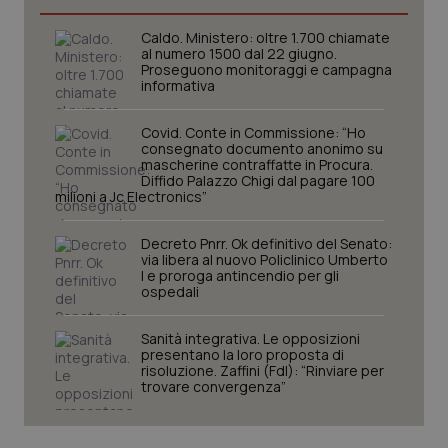
Caldo. Ministero: oltre 1.700 chiamate
CookieScriptConsent
5 mesi
CookieScript
settim
al numero 1500 dal 22 giugno.
www.quotidianosanita.it
Proseguono monitoraggi e campagna
informativa
Covid. Conte in Commissione: “Ho
consegnato documento anonimo su
mascherine contraffatte in Procura.
Diffido Palazzo Chigi dal pagare 100
milioni a Jc Electronics”
Decreto Pnrr. Ok definitivo del Senato:
via libera al nuovo Policlinico Umberto
I e proroga antincendio per gli
ospedali
tracking-sites-ironfish-
www.quotidianosanita.it
4
tracking-enable
settim
2 gior
Sanità integrativa. Le opposizioni
presentano la loro proposta di
risoluzione. Zaffini (FdI): “Rinviare per
trovare convergenza”
tracking-sites-ironfish-
www.quotidianosanita.it
4
session-id
settim
2 gior