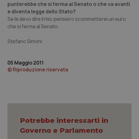
Necessari
Statistici
Marketing
punterebbe che si ferma al Senato o che va avanti
e diventa legge dello Stato?
I cookie necessari contribuiscono a rendere fruibile il
sito web abilitandone funzionalità di base quali la
Se le devo dire il mio pensiero scommetterei un euro
navigazione sulle pagine e l'accesso alle aree
che si ferma al Senato.
protette del sito. Il sito web non è in grado di
funzionare correttamente senza questi cookie.
Stefano Simoni
Nome
Fornitore
/
Dominio
Scaden
VISITOR_PRIVACY_METADATA
5 mesi
YouTube
settim
.youtube.com
05 Maggio 2011
© Riproduzione riservata
Potrebbe interessarti in
Governo e Parlamento