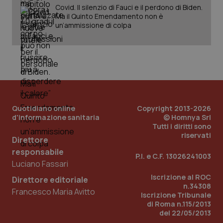
web
Covid. Il silenzio di Fauci e il perdono di Biden.
uti
nuo
Ma il Quinto Emendamento non è
ver
un’ammissione di colpa
dell
You
__Secure-YNID
.youtube.com
5 mesi 4
Que
settimane
imp
You
ten
pre
del
vid
inco
può
Quotidiano online
Copyright 2013-2026
det
d'informazione sanitaria
© Homnya Srl
vis
Tutti i diritti sono
web
uti
riservati
Direttore
nuo
ver
responsabile
dell
P.I. e C.F. 13026241003
You
Luciano Fassari
YSC
Sessione
Que
Iscrizione al ROC
Google LLC
Direttore editoriale
imp
.youtube.com
n.34308
You
Francesco Maria Avitto
Iscrizione Tribunale
ten
di Roma n.115/2013
vis
vid
del 22/05/2013