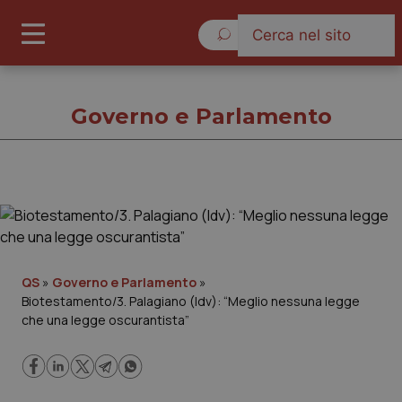
Venerdì 7 Agosto 2026
Governo e Parlamento
Governo e Parlamento
Cronache
QS
»
Governo e Parlamento
»
Biotestamento/3. Palagiano (Idv): “Meglio nessuna legge
Governo e Parlamento
che una legge oscurantista”
Regioni e Asl
Lavoro e Professioni