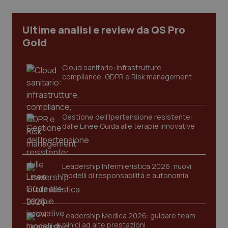
Ultime analisi e review da QS Pro
_ga
1 anno
Google LLC
Gold
mes
.quotidianosanita.it
Cloud sanitario: infrastrutture,
compliance, GDPR e Risk management
Gestione dell'Ipertensione resistente:
dalle Linee Guida alle terapie innovative
Leadership Infermieristica 2026: nuovi
modelli di responsabilità e autonomia
Leadership Medica 2026: guidare team
clinici ad alte prestazioni