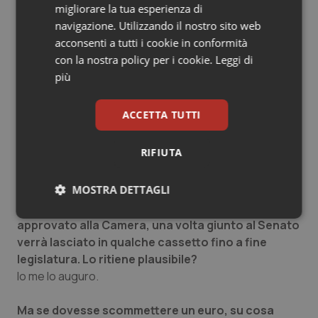
Dipende. Se andiamo a vedere i numeri con cui è stata
migliorare la tua esperienza di
bocciata la nostra pregiudiziale di costituzionalità non
navigazione. Utilizzando il nostro sito web
possiamo non constatar che i numeri ce li hanno.
acconsenti a tutti i cookie in conformità
Certo poi c’è una corrente nella maggioranza che
con la nostra policy per i cookie.
Leggi di
sembra mostrare una certa autonomia di pensiero ma
più
non so quanto ci si possa fare affidamento.
ACCETTA TUTTI
Il voto segreto in questi casi potrebbe aiutare
oppure no?
RIFIUTA
Su questo non si è ancora deciso perchè potrebbe
rappresentare un’arma a doppio taglio.
MOSTRA DETTAGLI
C’è anche chi ritiene che il ddl sul fine vita, seppur
Necessari
Statistici
Marketing
approvato alla Camera, una volta giunto al Senato
verrà lasciato in qualche cassetto fino a fine
legislatura. Lo ritiene plausibile?
Io me lo auguro.
Ma se dovesse scommettere un euro, su cosa