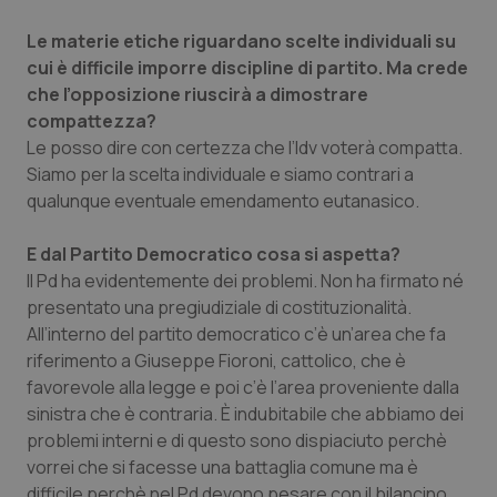
Salute orale & impianti
Le materie etiche riguardano scelte individuali su
cui è difficile imporre discipline di partito. Ma crede
Sangue & coagulazione
che l’opposizione riuscirà a dimostrare
compattezza?
Tiroide
Le posso dire con certezza che l’Idv voterà compatta.
Siamo per la scelta individuale e siamo contrari a
Tumore al seno
qualunque eventuale emendamento eutanasico.
E dal Partito Democratico cosa si aspetta?
Tumore ovarico
Il Pd ha evidentemente dei problemi. Non ha firmato né
presentato una pregiudiziale di costituzionalità.
Tumori del Polmone & Testa Collo
All’interno del partito democratico c’è un’area che fa
riferimento a Giuseppe Fioroni, cattolico, che è
Tumori gastrointestinali
favorevole alla legge e poi c’è l’area proveniente dalla
sinistra che è contraria. È indubitabile che abbiamo dei
Ulcera & Reflusso
problemi interni e di questo sono dispiaciuto perchè
vorrei che si facesse una battaglia comune ma è
Vaccini
difficile perchè nel Pd devono pesare con il bilancino