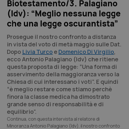
Biotestamento/3. Palagiano
(Idv): “Meglio nessuna legge
Scienza e Farmaci
che una legge oscurantista”
Studi e Analisi
Prosegue il nostro confronto a distanza
Lettere al direttore
in vista del voto di metà maggio sulle Dat.
Dopo
Livia Turco
e
Domenico Di Virgilio
,
Edizioni Regionali
ecco Antonio Palagiano (Idv) che ritiene
questa proposta di legge: “Una forma di
QS Pro
asservimento della maggioranza verso la
Chiesa di cui interessano i voti”. E quindi
Professionisti Sanitari.AI
“è meglio restare come stiamo perchè
finora la classe medica ha dimostrato
Abruzzo
QS Pro Gold
grande senso di responsabilità e di
equilibrio”.
QS Club
Newsletter
Basilicata
Artrite & artrosi
Continua, con questa intervista al relatore di
Minoranza Antonio Palagiano (Idv), il nostro confronto