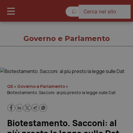
Domenica 9 Agosto 2026
Governo e Parlamento
Governo e Parlamento
Cronache
QS
»
Governo e Parlamento
»
Biotestamento. Sacconi: al più presto la legge sulle Dat
Governo e Parlamento
Regioni e Asl
Biotestamento. Sacconi: al
Lavoro e Professioni