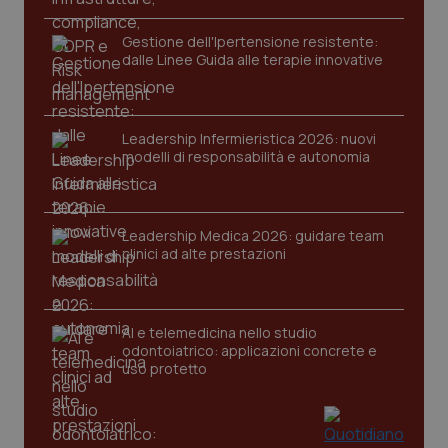
Gestione dell'Ipertensione resistente:
dalle Linee Guida alle terapie innovative
Leadership Infermieristica 2026: nuovi
modelli di responsabilità e autonomia
CookieScriptConsent
5 mesi
CookieScript
settim
www.quotidianosanita.it
Leadership Medica 2026: guidare team
clinici ad alte prestazioni
AI e telemedicina nello studio
odontoiatrico: applicazioni concrete e
uso protetto
tracking-sites-ironfish-
www.quotidianosanita.it
4
tracking-enable
settim