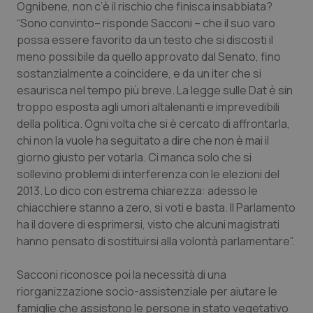
Ognibene, non c’è il rischio che finisca insabbiata?
“Sono convinto– risponde Sacconi – che il suo varo
Piemonte
HIV
possa essere favorito da un testo che si discosti il
meno possibile da quello approvato dal Senato, fino
Provincia Autonoma di Bolzano
Infezioni & Febbre
sostanzialmente a coincidere, e da un iter che si
esaurisca nel tempo più breve. La legge sulle Dat è sin
Provincia Autonoma di Trento
Ipertensione & Scompenso
troppo esposta agli umori altalenanti e imprevedibili
della politica. Ogni volta che si è cercato di affrontarla,
Puglia
Malattie rare
chi non la vuole ha seguitato a dire che non è mai il
giorno giusto per votarla. Ci manca solo che si
Sardegna
Malattia di Crohn & Rettocolite Ulcerosa
sollevino problemi di interferenza con le elezioni del
2013. Lo dico con estrema chiarezza: adesso le
Sicilia
Neuroscienze & patologie neurodegenerative
chiacchiere stanno a zero, si voti e basta. Il Parlamento
ha il dovere di esprimersi, visto che alcuni magistrati
hanno pensato di sostituirsi alla volontà parlamentare”.
Toscana
Obesità
Sacconi riconosce poi la necessità di una
Umbria
Oftalmologia
riorganizzazione socio-assistenziale per aiutare le
famiglie che assistono le persone in stato vegetativo