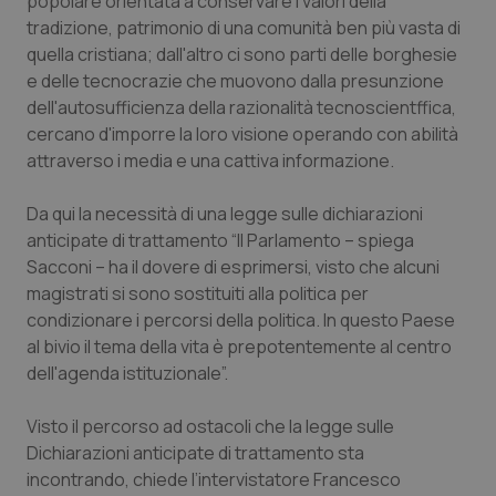
popolare orientata a conservare i valori della
Calabria
Asma & BPCO
tradizione, patrimonio di una comunità ben più vasta di
quella cristiana; dall'altro ci sono parti delle borghesie
Campania
Car-T
e delle tecnocrazie che muovono dalla presunzione
dell'autosufficienza della razionalità tecnoscientffica,
Emilia-Romagna
Colesterolo & coronaropatie
cercano d'imporre la loro visione operando con abilità
attraverso i media e una cattiva informazione.
Friuli Venezia Giulia
Dermatite Atopica
Da qui la necessità di una legge sulle dichiarazioni
anticipate di trattamento “Il Parlamento – spiega
Lazio
Diabete & glucometri
Sacconi – ha il dovere di esprimersi, visto che alcuni
magistrati si sono sostituiti alla politica per
Liguria
Disturbi dell’umore
condizionare i percorsi della politica. In questo Paese
al bivio il tema della vita è prepotentemente al centro
Lombardia
Dolore
dell'agenda istituzionale”.
Marche
Donna & Salute
Visto il percorso ad ostacoli che la legge sulle
Dichiarazioni anticipate di trattamento sta
Molise
Epatiti
incontrando, chiede l’intervistatore Francesco