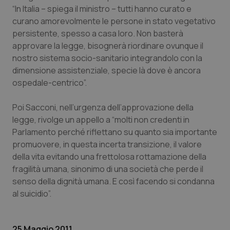
Valle D’Aosta
Oncodermatologia
“In Italia – spiega il ministro – tutti hanno curato e
curano amorevolmente le persone in stato vegetativo
Veneto
Oncoematologia
persistente, spesso a casa loro. Non basterà
approvare la legge, bisognerà riordinare ovunque il
Oncologia & Nutrizione
nostro sistema socio-sanitario integrandolo con la
dimensione assistenziale, specie là dove è ancora
Psoriasi & pelle
ospedale-centrico”.
Poi Sacconi, nell’urgenza dell’approvazione della
Quotidiano Cardiologia
legge, rivolge un appello a “molti non credenti in
Parlamento perché riflettano su quanto sia importante
Quotidiano Chirurgia
promuovere, in questa incerta transizione, il valore
della vita evitando una frettolosa rottamazione della
Quotidiano Oncologia
fragilità umana, sinonimo di una società che perde il
senso della dignità umana. E così facendo si condanna
Quotidiano Pediatria
al suicidio”.
Rene & patologie urogenitali
25 Maggio 2011