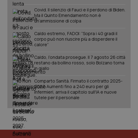
Covid. Il silenzio di Fauci e il perdono di Biden.
Ma il Quinto Emendamento non è
un’ammissione di colpa
Caldo estremo, FADOI: “Sopra i 40 gradi il
corpo può non riuscire più a disperdere il
calore”
Caldo, l’ondata prosegue. Il 7 agosto 26 città
restano da bollino rosso, solo Bolzano torna
in giallo
PHPSESSID
Sessio
PHP.net
Comparto Sanità. Firmato il contratto 2025-
www.quotidianosanita.it
2027. Aumenti fino a 240 euro per gli
infermieri, arriva il capitolo sull'IA e nuove
tutele per il personale