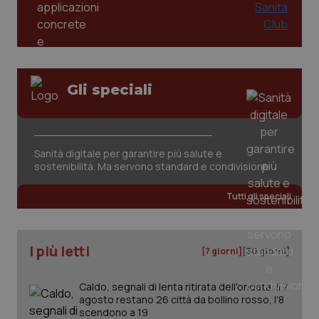
2 gior
tracking-sites-ironfish-
www.quotidianosanita.it
4
session-id
settim
2 gior
Gli speciali
_ga
1 anno
Google LLC
mes
.quotidianosanita.it
Sanità digitale per garantire più salute e
sostenibilità. Ma servono standard e condivisione
Tutti gli speciali
I più letti
[7 giorni]
[30 giorni]
Caldo, segnali di lenta ritirata dell'ondata: il 7
agosto restano 26 città da bollino rosso, l'8
scendono a 19