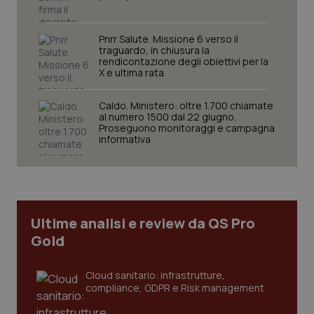
Pnrr Salute. Missione 6 verso il
traguardo, in chiusura la
rendicontazione degli obiettivi per la
X e ultima rata
Necessari
Statistici
Marketing
Caldo. Ministero: oltre 1.700 chiamate
al numero 1500 dal 22 giugno.
I cookie necessari contribuiscono a rendere fruibile il
Proseguono monitoraggi e campagna
sito web abilitandone funzionalità di base quali la
informativa
navigazione sulle pagine e l'accesso alle aree
protette del sito. Il sito web non è in grado di
funzionare correttamente senza questi cookie.
Nome
Fornitore
/
Dominio
Scaden
VISITOR_PRIVACY_METADATA
5 mesi
YouTube
settim
.youtube.com
Ultime analisi e review da QS Pro
Gold
Cloud sanitario: infrastrutture,
compliance, GDPR e Risk management