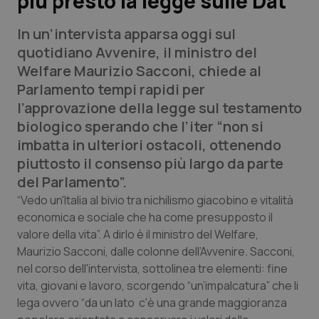
più presto la legge sulle Dat
In un’intervista apparsa oggi sul
Scienza e Farmaci
quotidiano
Avvenire
, il ministro del
Welfare Maurizio Sacconi, chiede al
Studi e Analisi
Parlamento tempi rapidi per
l’approvazione della legge sul testamento
Lettere al direttore
biologico sperando che l’iter “non si
imbatta in ulteriori ostacoli, ottenendo
Edizioni Regionali
piuttosto il consenso più largo da parte
del Parlamento”.
QS Pro
“Vedo un'Italia al bivio tra nichilismo giacobino e vitalità
economica e sociale che ha come presupposto il
Professionisti Sanitari.AI
valore della vita”. A dirlo è il ministro del Welfare,
Maurizio Sacconi, dalle colonne dell’Avvenire. Sacconi,
Abruzzo
QS Pro Gold
nel corso dell'intervista, sottolinea tre elementi: fine
vita, giovani e lavoro, scorgendo “un’impalcatura” che li
QS Club
Newsletter
Basilicata
Artrite & artrosi
lega ovvero “da un lato c'è una grande maggioranza