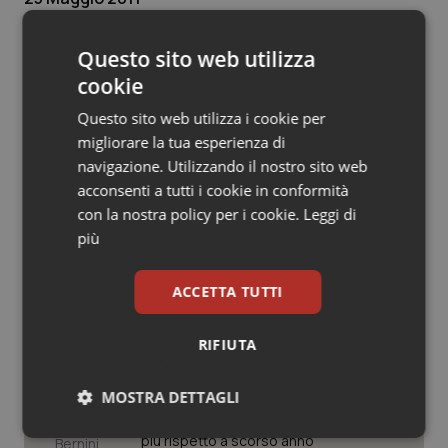
© Riproduzione riservata
Salute orale & impianti
Questo sito web utilizza
Sangue & coagulazione
cookie
Questo sito web utilizza i cookie per
Tiroide
migliorare la tua esperienza di
navigazione. Utilizzando il nostro sito web
Tumore al seno
Potrebbe interessarti in
acconsenti a tutti i cookie in conformità
Governo e Parlamento
con la nostra policy per i cookie.
Leggi di
Tumore ovarico
più
Tumori del Polmone & Testa Collo
Decreto PA. Un commissario per
ACCETTA TUTTI
smaltire le scorte Covid, le liste
d’attesa tornano al Siveas e il
controllo sulle agende di
Tumori gastrointestinali
RIFIUTA
prenotazione passa ad Agenas. Saltano l’aumento
delle tariffe ospedaliere e la proroga dei gettonisti
Ulcera & Reflusso
MOSTRA DETTAGLI
Università. Bernini firma il decreto:
27.000 posti per Medicina, 3.000 in
Vaccini
Necessari
Statistici
Marketing
più rispetto a scorso anno