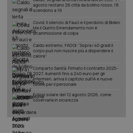
agosto restano 26 città da bollino rosso, l'8
scendono a 19
PHPSESSID
Sessio
PHP.net
www.quotidianosanita.it
Covid. Il silenzio di Fauci e il perdono di Biden.
Ma il Quinto Emendamento non è
un’ammissione di colpa
Caldo estremo, FADOI: “Sopra i 40 gradi il
corpo può non riuscire più a disperdere il
calore”
Comparto Sanità. Firmato il contratto 2025-
2027. Aumenti fino a 240 euro per gli
infermieri, arriva il capitolo sull'IA e nuove
tutele per il personale
Eclissi solare del 12 agosto 2026, come
osservarla in sicurezza
_ga_KM60CM4NPH
.quotidianosanita.it
1 anno
mes