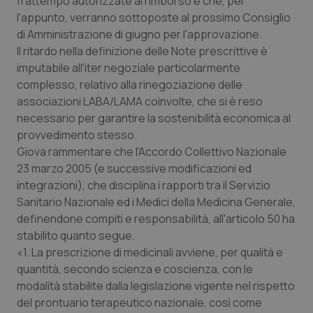
frattempo autorizzate al rimborso e che, per
Valle D’Aosta
Oncodermatologia
l'appunto, verranno sottoposte al prossimo Consiglio
di Amministrazione di giugno per l'approvazione.
Veneto
Oncoematologia
Il ritardo nella definizione delle Note prescrittive è
imputabile all'iter negoziale particolarmente
Oncologia & Nutrizione
complesso, relativo alla rinegoziazione delle
associazioni LABA/LAMA coinvolte, che si è reso
Psoriasi & pelle
necessario per garantire la sostenibilità economica al
provvedimento stesso.
Quotidiano Cardiologia
Giova rammentare che l'Accordo Collettivo Nazionale
23 marzo 2005 (e successive modificazioni ed
Quotidiano Chirurgia
integrazioni), che disciplina i rapporti tra il Servizio
Sanitario Nazionale ed i Medici della Medicina Generale,
definendone compiti e responsabilità, all'articolo 50 ha
Quotidiano Oncologia
stabilito quanto segue.
«1. La prescrizione di medicinali avviene, per qualità e
Quotidiano Pediatria
quantità, secondo scienza e coscienza, con le
modalità stabilite dalla legislazione vigente nel rispetto
Rene & patologie urogenitali
del prontuario terapeutico nazionale, così come