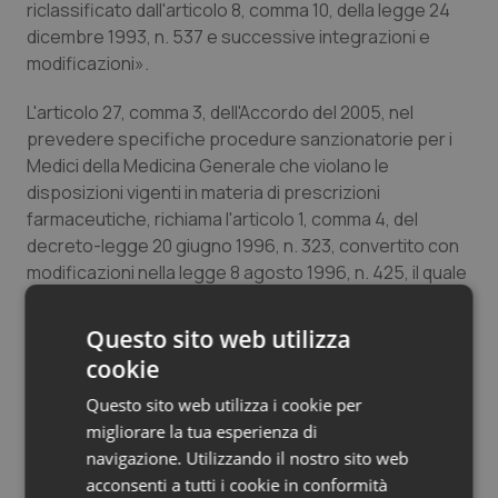
riclassificato dall'articolo 8, comma 10, della legge 24
Salute orale & impianti
dicembre 1993, n. 537 e successive integrazioni e
modificazioni».
Sangue & coagulazione
L'articolo 27, comma 3, dell'Accordo del 2005, nel
prevedere specifiche procedure sanzionatorie per i
Tiroide
Medici della Medicina Generale che violano le
disposizioni vigenti in materia di prescrizioni
Tumore al seno
farmaceutiche, richiama l'articolo 1, comma 4, del
decreto-legge 20 giugno 1996, n. 323, convertito con
Tumore ovarico
modificazioni nella legge 8 agosto 1996, n. 425, il quale
ha stabilito tra l'altro per le prescrizioni farmaceutiche
Tumori del Polmone & Testa Collo
l'obbligo da parte di tutti i medici del rispetto delle
Questo sito web utilizza
condizioni e limitazioni previste dai provvedimenti della
cookie
Tumori gastrointestinali
AIFA.
Questo sito web utilizza i cookie per
Pertanto nel prossimo provvedimento di AIFA sarà
Ulcera & Reflusso
migliorare la tua esperienza di
prevista, nel rispetto delle vigenti disposizioni la
navigazione. Utilizzando il nostro sito web
possibilità per gli MMG di prescrivere i medicinali in
acconsenti a tutti i cookie in conformità
questione".
Vaccini