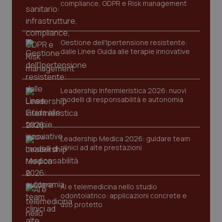
compliance, GDPR e Risk management
Gestione dell'Ipertensione resistente:
dalle Linee Guida alle terapie innovative
Leadership Infermieristica 2026: nuovi
modelli di responsabilità e autonomia
tracking-sites-ironfish-
www.quotidianosanita.it
4
tracking-enable
settim
2 gior
Leadership Medica 2026: guidare team
clinici ad alte prestazioni
tracking-sites-ironfish-
www.quotidianosanita.it
4
session-id
settim
2 gior
AI e telemedicina nello studio
odontoiatrico: applicazioni concrete e
uso protetto
_ga
1 anno
Google LLC