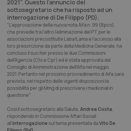
2021". Questo l'annuncio del
Calabria
Asma & BPCO
sottosegretario che ha risposto ad un
interrogazione di De Filippo (PD).
Campania
Car-T
"L'approvazione della nuova nota Aifa n. 99 (Bpco),
che prevede tra l'altro l'eliminazione del PT per le
Emilia-Romagna
Colesterolo & coronaropatie
associazioni precostituite Laba/Lama e l'accesso alla
loro prescrizione da parte della Medicina Generale, ha
Friuli Venezia Giulia
Dermatite Atopica
concluso il suo iter presso le due Commissioni
dell'Agenzia (Cts e Cpr) ed è stata approvata dal
Lazio
Diabete & glucometri
Consiglio di Amministrazione dell'Aifa nel maggio
2021. Pertanto nel prossimo provvedimento di Aifa sarà
Liguria
Disturbi dell’umore
prevista, nel rispetto delle vigenti disposizioni la
possibilità per gli Mmg di prescrivere i medicinali in
questione".
Lombardia
Dolore
Così il sottosegretario alla Salute,
Andrea Costa
,
Marche
Donna & Salute
rispondendo in Commissione Affari Sociali
all'
interrogazione
sul tema presentata da
Vito De
Molise
Epatiti
Filippo (Pd)
.