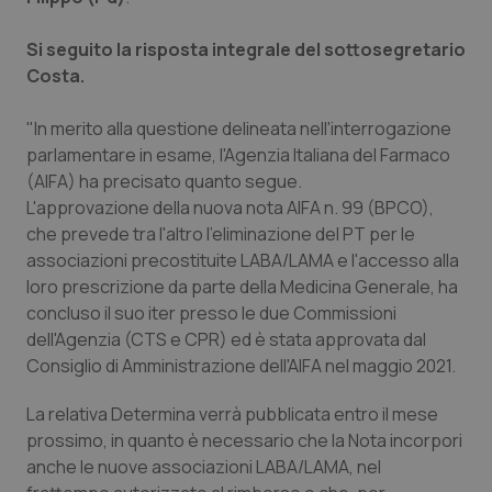
Piemonte
HIV
Si seguito la risposta integrale del sottosegretario
Costa.
Provincia Autonoma di Bolzano
Infezioni & Febbre
"In merito alla questione delineata nell'interrogazione
Provincia Autonoma di Trento
Ipertensione & Scompenso
parlamentare in esame, l'Agenzia Italiana del Farmaco
(AIFA) ha precisato quanto segue.
L'approvazione della nuova nota AIFA n. 99 (BPCO),
Puglia
Malattie rare
che prevede tra l'altro l'eliminazione del PT per le
associazioni precostituite LABA/LAMA e l'accesso alla
Sardegna
Malattia di Crohn & Rettocolite Ulcerosa
loro prescrizione da parte della Medicina Generale, ha
concluso il suo iter presso le due Commissioni
Sicilia
Neuroscienze & patologie neurodegenerative
dell'Agenzia (CTS e CPR) ed è stata approvata dal
Consiglio di Amministrazione dell'AIFA nel maggio 2021.
Toscana
Obesità
La relativa Determina verrà pubblicata entro il mese
Umbria
Oftalmologia
prossimo, in quanto è necessario che la Nota incorpori
anche le nuove associazioni LABA/LAMA, nel