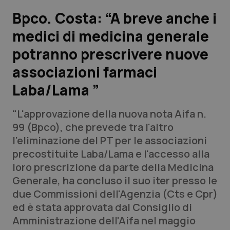
Bpco. Costa: “A breve anche i
Scienza e Farmaci
medici di medicina generale
potranno prescrivere nuove
Studi e Analisi
associazioni farmaci
Lettere al direttore
Laba/Lama ”
Edizioni Regionali
"L'approvazione della nuova nota Aifa n.
99 (Bpco), che prevede tra l'altro
QS Pro
l'eliminazione del PT per le associazioni
precostituite Laba/Lama e l'accesso alla
Professionisti Sanitari.AI
loro prescrizione da parte della Medicina
Generale, ha concluso il suo iter presso le
Abruzzo
QS Pro Gold
due Commissioni dell'Agenzia (Cts e Cpr)
ed è stata approvata dal Consiglio di
QS Club
Newsletter
Basilicata
Artrite & artrosi
Amministrazione dell'Aifa nel maggio