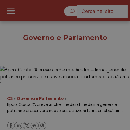
Venerdì 7 Agosto 2026
Governo e Parlamento
Governo e Parlamento
Cronache
Governo e Parlamento
QS
»
Governo e Parlamento
»
Bpco. Costa: “A breve anche i medici di medicina generale
potranno prescrivere nuove associazioni farmaci Laba/Lama
Regioni e Asl
”
Lavoro e Professioni