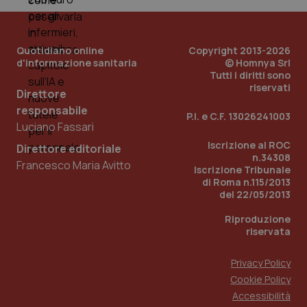
Quotidiano online
Copyright 2013-2026
d'informazione sanitaria
© Homnya Srl
Tutti i diritti sono
riservati
Direttore
responsabile
Fornitore
/
P.I. e C.F. 13026241003
Nome
Scadenza
Descrizion
Dominio
Luciano Fassari
Nome
Fornitore
/
Dominio
Scadenza
Des
_ga_0VMQEQKQ1N
.quotidianosanita.it
1 anno 1
Questo
Iscrizione al ROC
Direttore editoriale
mese
cookie
VISITOR_INFO1_LIVE
5 mesi 4
Que
Google LLC
n.34308
viene
settimane
imp
Francesco Maria Avitto
.youtube.com
Iscrizione Tribunale
utilizzato
You
da Google
di Roma n.115/2013
ten
Analytics
pre
del 22/05/2013
per
del
mantener
vid
Riproduzione
lo stato
inco
della
può
riservata
sessione.
det
vis
web
Privacy Policy
uti
nuo
Cookie Policy
ver
Accessibilità
dell
You