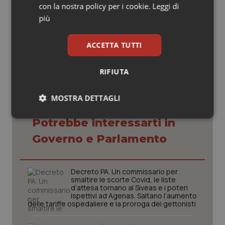
con la nostra policy per i cookie.
Leggi di
più
10 Giugno 2021
© Riproduzione riservata
ACCETTA TUTTI
RIFIUTA
MOSTRA DETTAGLI
Necessari
Statistici
Marketing
Potrebbe interessarti in
Governo e Parlamento
Decreto PA. Un commissario per
smaltire le scorte Covid, le liste
d’attesa tornano al Siveas e i poteri
Necessari
Statistici
Marketing
ispettivi ad Agenas. Saltano l’aumento
delle tariffe ospedaliere e la proroga dei gettonisti
I cookie necessari contribuiscono a rendere fruibile il
sito web abilitandone funzionalità di base quali la
navigazione sulle pagine e l'accesso alle aree