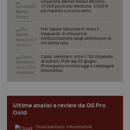
Università. Bernini firma il decreto:
protette del sito. Il sito web non è in grado di
27.000 posti per Medicina, 3.000 in
funzionare correttamente senza questi cookie.
più rispetto a scorso anno
Nome
Fornitore
/
Dominio
Scaden
VISITOR_PRIVACY_METADATA
5 mesi
YouTube
Pnrr Salute. Missione 6 verso il
settim
.youtube.com
traguardo, in chiusura la
rendicontazione degli obiettivi per la
X e ultima rata
Caldo. Ministero: oltre 1.700 chiamate
al numero 1500 dal 22 giugno.
Proseguono monitoraggi e campagna
informativa
Ultime analisi e review da QS Pro
Gold
CookieScriptConsent
5 mesi
CookieScript
settim
www.quotidianosanita.it
Cloud sanitario: infrastrutture,