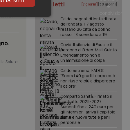
ETTA TUTTI
I più letti
[7 giorni]
[30 giorni]
 del PNRR
keting
Caldo, segnali di lenta ritirata
dell'ondata: il 7 agosto
restano 26 città da bollino
rosso, l'8 scendono a 19
gno.
Covid. Il silenzio di Fauci e il
perdono di Biden. Ma il Quinto
Emendamento non è
un’ammissione di colpa
lla Salute
.
igazione sulle pagine
Caldo estremo, FADOI:
kie.
“Sopra i 40 gradi il corpo può
non riuscire più a disperdere
il calore”
er memorizzare le
utente per la loro
Comparto Sanità. Firmato il
 dati sul consenso
contratto 2025-2027.
itiche e
Aumenti fino a 240 euro per
tendo che le loro
ssioni future.
gli infermieri, arriva il capitolo
sull'IA e nuove tutele per il
l servizio Cookie-
personale
erenze di consenso
sario che il banner