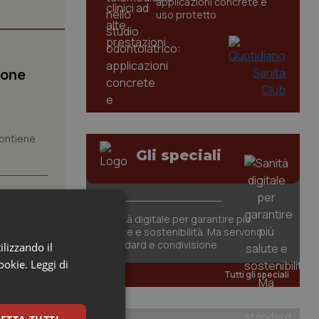
applicazioni concrete e
uso protetto
ione
 contiene
Gli speciali
000 in
Sanità digitale per garantire più
salute e sostenibilità. Ma servono
standard e condivisione
ilizzando il
 posti
cookie.
Leggi di
Tutti gli speciali