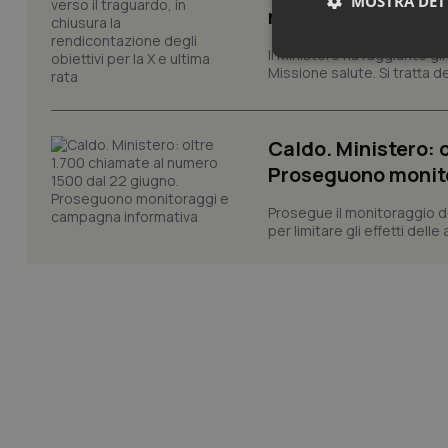
MOSTRA DET
rendicontazione deg
Il Ministero ha raggiunto gl
Neces
Missione salute. Si tratta dei
Caldo. Ministero: 
Proseguono monit
Prosegue il monitoraggio de
per limitare gli effetti dell
I cookie necessari con
e l'accesso alle aree 
Nome
VISITOR_PRIVACY_
CookieScriptConse