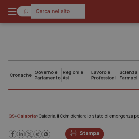
Governo e
Regioni e
Lavoro e
Scienza 
Cronache
Parlamento
Asl
Professioni
Farmaci
QS
»
Calabria
»
Calabria. Il Cdm dichiara lo stato di emergenza p
Stampa