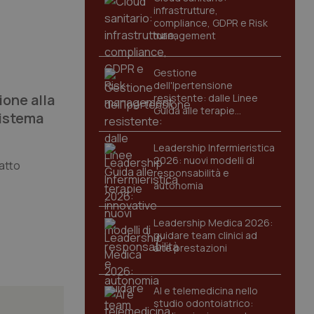
infrastrutture,
compliance, GDPR e Risk
management
Gestione
dell'Ipertensione
ione alla
resistente: dalle Linee
Guida alle terapie
sistema
innovative
Leadership Infermieristica
2026: nuovi modelli di
 atto
responsabilità e
autonomia
Leadership Medica 2026:
guidare team clinici ad
alte prestazioni
AI e telemedicina nello
studio odontoiatrico: