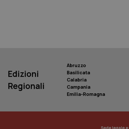
tracking-sites-ironf
tracking-enable
tracking-sites-ironf
session-id
_ga
Abruzzo
Edizioni
Basilicata
Calabria
Regionali
Campania
PHPSESSID
Emilia-Romagna
_ga_KM60CM4NPH
Sede legale e