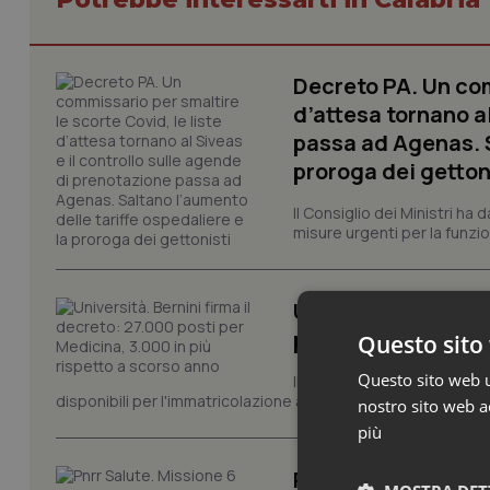
Decreto PA. Un com
d’attesa tornano al
passa ad Agenas. S
proroga dei getton
Il Consiglio dei Ministri ha 
misure urgenti per la funzio
Università. Bernini
più rispetto a sco
Questo sito 
Questo sito web ut
Il Ministro dell'Università e
disponibili per l'immatricolazione ai corsi di laurea magistrale
nostro sito web ac
più
Pnrr Salute. Missio