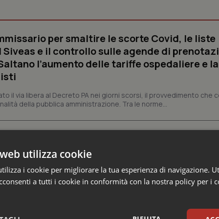
missario per smaltire le scorte Covid, le liste
 Siveas e il controllo sulle agende di prenotaz
altano l’aumento delle tariffe ospedaliere e la
isti
dato il via libera al Decreto PA nei giorni scorsi, il provvedimento che
nalità della pubblica amministrazione. Tra le norme...
 firma il decreto: 27.000 posti per Medicina, 3.
rso anno
web utilizza cookie
ilizza i cookie per migliorare la tua esperienza di navigazione. Ut
 della Ricerca, Anna Maria Bernini, ha firmato il decreto che definisce i
 a ciclo unico in Medicina...
consenti a tutti i cookie in conformità con la nostra policy per i 
ne 6 verso il traguardo, in chiusura la
RIFIUTA