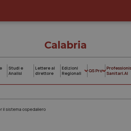
Calabria
e
Studi e
Lettere al
Edizioni
Professionis
QS Pro
Analisi
direttore
Regionali
Sanitari.AI
er il sistema ospedaliero