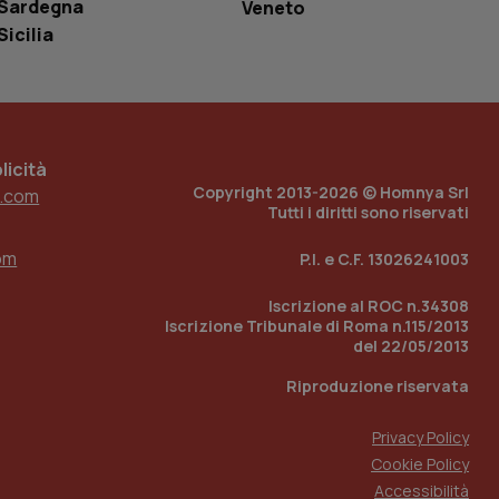
r il sito, ma un
Sardegna
Veneto
tato di accesso per
Sicilia
a Google Analytics
sione.
icità
Copyright 2013-2026 © Homnya Srl
.com
 tenere traccia
Tutti i diritti sono riservati
i Youtube incorporati
tics per mantenere
tore del sito web sta
ell'interfaccia di
om
P.I. e C.F. 13026241003
 tenere traccia
Iscrizione al ROC n.34308
i Youtube incorporati
Iscrizione Tribunale di Roma n.115/2013
tore del sito web sta
ell'interfaccia di
del 22/05/2013
Riproduzione riservata
 tenere traccia
Privacy Policy
r la gestione
one dell’esperienza
Cookie Policy
Accessibilità