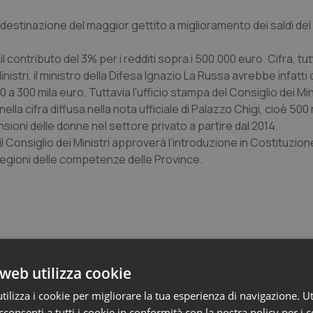
 destinazione del maggior gettito a miglioramento dei saldi del 
 contributo del 3% per i redditi sopra i 500.000 euro. Cifra, tut
stri, il ministro della Difesa Ignazio La Russa avrebbe infatti 
 300 mila euro. Tuttavia l'ufficio stampa del Consiglio dei Mini
lla cifra diffusa nella nota ufficiale di Palazzo Chigi, cioè 500 
sioni delle donne nel settore privato a partire dal 2014.
il Consiglio dei Ministri approverà l’introduzione in Costituzion
e Regioni delle competenze delle Province.
web utilizza cookie
o e Parlamento
ilizza i cookie per migliorare la tua esperienza di navigazione. Ut
consenti a tutti i cookie in conformità con la nostra policy per i 