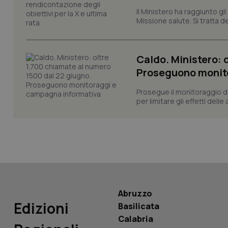
Il Ministero ha raggiunto gl
Missione salute. Si tratta dei
CookieScriptConse
Caldo. Ministero: 
tracking-sites-ironf
Proseguono monit
tracking-enable
Prosegue il monitoraggio de
tracking-sites-ironf
per limitare gli effetti dell
session-id
_ga
Abruzzo
PHPSESSID
Edizioni
Basilicata
Calabria