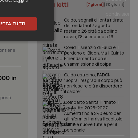
I più letti
[7 giorni]
[30 giorni]
Caldo, segnali di lenta ritirata
ione
ETTA TUTTI
dell'ondata: il 7 agosto
restano 26 città da bollino
rosso, l'8 scendono a 19
keting
Covid. Il silenzio di Fauci e il
 contiene
perdono di Biden. Ma il Quinto
Emendamento non è
un’ammissione di colpa
Caldo estremo, FADOI:
000 in
“Sopra i 40 gradi il corpo può
non riuscire più a disperdere
il calore”
 posti
igazione sulle pagine
Comparto Sanità. Firmato il
kie.
contratto 2025-2027.
Aumenti fino a 240 euro per
gli infermieri, arriva il capitolo
er memorizzare le
sull'IA e nuove tutele per il
utente per la loro
 dati sul consenso
personale
itiche e
tendo che le loro