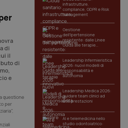
infrastrutture,
compliance, GDPR e Risk
management
uper
Gestione
dell'Ipertensione
novra
resistente: dalle Linee
Guida alle terapie
a di
innovative
i il
Leadership Infermieristica
ibuto di
2026: nuovi modelli di
imo,
responsabilità e
autonomia
cio e
Leadership Medica 2026:
guidare team clinici ad
la questione
alte prestazioni
to per
iaria",
AI e telemedicina nello
studio odontoiatrico:
ziali