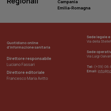
Regionali
Campania
Emilia-Romagna
_ga_KM60CM4NPH
Sede legale e
Nome
Nome
Via della Stell
Quotidiano online
VISITOR_INFO1_LIV
d'informazione sanitaria
_ga_0VMQEQKQ1N
Sede operati
Via Luigi Galva
Direttore responsabile
Luciano Fassari
__Secure-YNID
Tel:
(+39) 06 
Email:
info@h
Direttore editoriale
Francesco Maria Avitto
YSC
__Secure-
ROLLOUT_TOKEN