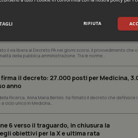
missario per smaltire le scorte Covid, le liste
 Siveas e il controllo sulle agende di prenotaz
RIFIUTA
TAGLI
ACC
altano l’aumento delle tariffe ospedaliere e la
isti
sari
Statistici
Mar
dato il via libera al Decreto PA nei giorni scorsi, il provvedimento che
nalità della pubblica amministrazione. Tra le norme...
 firma il decreto: 27.000 posti per Medicina, 3.
rso anno
Necessari
Statistici
Marketing
 della Ricerca, Anna Maria Bernini, ha firmato il decreto che definisce i
tribuiscono a rendere fruibile il sito web abilitandone funzionalità di base quali la nav
protette del sito. Il sito web non è in grado di funzionare correttamente senza questi coo
 a ciclo unico in Medicina...
Fornitore
/
Dominio
Scadenza
Descrizione
METADATA
5 mesi 4
Questo cookie viene utilizzato p
YouTube
ne 6 verso il traguardo, in chiusura la
settimane
scelte di consenso e privacy dell'
.youtube.com
interazione con il sito. Registra i
li obiettivi per la X e ultima rata
del visitatore riguardo a varie pol
impostazioni sulla privacy, garan