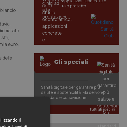
applicazioni concrete e
uso protetto
bilancio
tavia,
dichiarato
stri,
mila euro.
e della
Gli speciali
Sanità digitale per garantire più
salute e sostenibilità. Ma servono
standard e condivisione
Tutti gli speciali
ilizzando il
cookie.
Leggi di