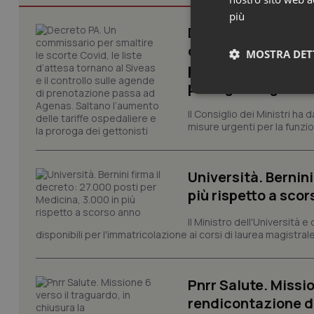
più
Decreto PA. Un com
d’attesa tornano al
MOSTRA DET
passa ad Agenas. S
proroga dei getton
Neces
Il Consiglio dei Ministri ha 
misure urgenti per la funzio
Università. Bernini
più rispetto a sco
Il Ministro dell'Università e
I cookie necessari con
e l'accesso alle aree 
disponibili per l'immatricolazione ai corsi di laurea magistrale
Nome
VISITOR_PRIVACY_
Pnrr Salute. Missio
rendicontazione deg