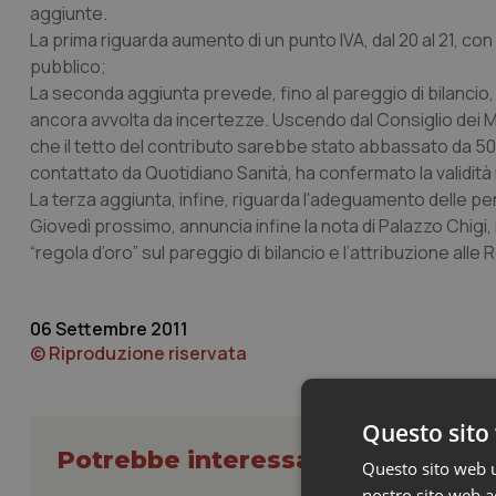
aggiunte.
La prima riguarda aumento di un punto IVA, dal 20 al 21, con
pubblico;
La seconda aggiunta prevede, fino al pareggio di bilancio, il
ancora avvolta da incertezze. Uscendo dal Consiglio dei Mini
che il tetto del contributo sarebbe stato abbassato da 500 a
contattato da Quotidiano Sanità, ha confermato la validità ne
La terza aggiunta, infine, riguarda l'adeguamento delle pen
Giovedì prossimo, annuncia infine la nota di Palazzo Chigi, 
“regola d’oro” sul pareggio di bilancio e l’attribuzione all
06 Settembre 2011
© Riproduzione riservata
Questo sito 
Potrebbe interessarti in Govern
Questo sito web ut
nostro sito web ac