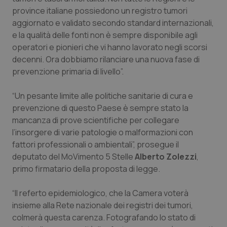
province italiane possiedono un registro tumori
Piemonte
HIV
aggiornato e validato secondo standard internazionali,
e la qualità delle fonti non è sempre disponibile agli
Provincia Autonoma di Bolzano
Infezioni & Febbre
operatori e pionieri che vi hanno lavorato negli scorsi
decenni. Ora dobbiamo rilanciare una nuova fase di
Provincia Autonoma di Trento
Ipertensione & Scompenso
prevenzione primaria di livello”.
“Un pesante limite alle politiche sanitarie di cura e
Puglia
Malattie rare
prevenzione di questo Paese è sempre stato la
mancanza di prove scientifiche per collegare
Sardegna
Malattia di Crohn & Rettocolite Ulcerosa
l’insorgere di varie patologie o malformazioni con
fattori professionali o ambientali”, prosegue il
Sicilia
Neuroscienze & patologie neurodegenerative
deputato del MoVimento 5 Stelle
Alberto Zolezzi
,
primo firmatario della proposta di legge.
Toscana
Obesità
“Il referto epidemiologico, che la Camera voterà
Umbria
Oftalmologia
insieme alla Rete nazionale dei registri dei tumori,
colmerà questa carenza. Fotografando lo stato di