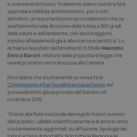
e sversamenti tossici, finalmente siamo riusciti a fare
Calabria
Asma & BPCO
approdare nell'Aula di Montecitorio, per il voto
definitivo, un importantissimo provvedimento che va
Campania
Car-T
esattamente nella direzione della tutela a 360 gradi
della salute e dell'ambiente, che darà maggiore
Emilia-Romagna
Colesterolo & coronaropatie
impulso all'epidemiologia e alla ricerca scientifica”. Lo
dichiara il deputato del Movimento 5 Stelle
Massimo
Friuli Venezia Giulia
Dermatite Atopica
Enrico Baroni
, relatore della proposta di legge che
lunedì prossimo verrà discussa alla Camera.
Lazio
Diabete & glucometri
Ricordiamo che esattamente un mese fa la
Liguria
Disturbi dell’umore
Commissione Affari Sociali licenziava il testo
del
provvedimento già approvato dal Senato nel
novembre 2018.
Lombardia
Dolore
“Grazie alla Rete nazionale dei registri tumori avremo
Marche
Donna & Salute
dati pubblici, validati scientificamente e di anno in anno
costantemente aggiornati, su diffusione, tipologia dei
Molise
Epatiti
tumori e tassi di mortalità. Non tutte le Regioni e le