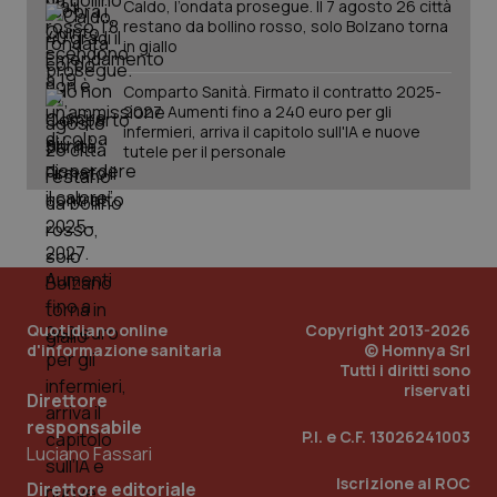
Caldo, l’ondata prosegue. Il 7 agosto 26 città
restano da bollino rosso, solo Bolzano torna
in giallo
Comparto Sanità. Firmato il contratto 2025-
2027. Aumenti fino a 240 euro per gli
infermieri, arriva il capitolo sull'IA e nuove
tutele per il personale
PHPSESSID
Sessio
PHP.net
www.quotidianosanita.it
Quotidiano online
Copyright 2013-2026
d'informazione sanitaria
© Homnya Srl
Tutti i diritti sono
riservati
Direttore
responsabile
P.I. e C.F. 13026241003
Luciano Fassari
Iscrizione al ROC
Direttore editoriale