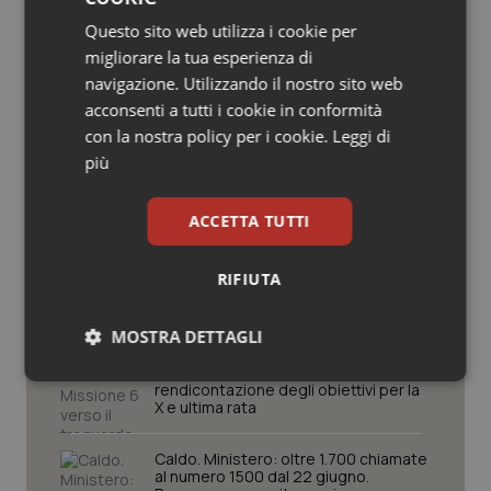
Potrebbe interessarti in
Salute orale & impianti
Questo sito web utilizza i cookie per
Governo e Parlamento
migliorare la tua esperienza di
Sangue & coagulazione
navigazione. Utilizzando il nostro sito web
acconsenti a tutti i cookie in conformità
Decreto PA. Un commissario per
smaltire le scorte Covid, le liste
con la nostra policy per i cookie.
Leggi di
Tiroide
d’attesa tornano al Siveas e il
più
controllo sulle agende di
prenotazione passa ad Agenas. Saltano l’aumento
Tumore al seno
delle tariffe ospedaliere e la proroga dei gettonisti
ACCETTA TUTTI
Tumore ovarico
Università. Bernini firma il decreto:
27.000 posti per Medicina, 3.000 in
RIFIUTA
più rispetto a scorso anno
Tumori del Polmone & Testa Collo
MOSTRA DETTAGLI
Pnrr Salute. Missione 6 verso il
Tumori gastrointestinali
traguardo, in chiusura la
Necessari
Statistici
Marketing
rendicontazione degli obiettivi per la
X e ultima rata
Ulcera & Reflusso
Caldo. Ministero: oltre 1.700 chiamate
al numero 1500 dal 22 giugno.
Vaccini