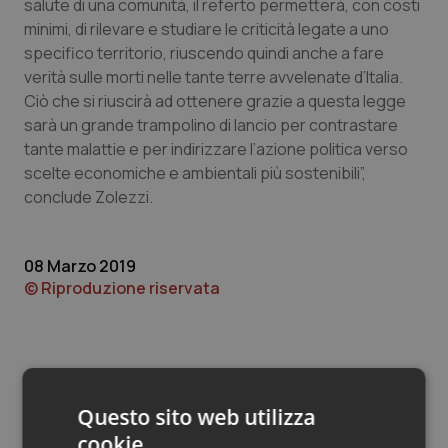
Valle D’Aosta
Oncodermatologia
salute di una comunità, il referto permetterà, con costi
minimi, di rilevare e studiare le criticità legate a uno
specifico territorio, riuscendo quindi anche a fare
Veneto
Oncoematologia
verità sulle morti nelle tante terre avvelenate d’Italia.
Ciò che si riuscirà ad ottenere grazie a questa legge
Oncologia & Nutrizione
sarà un grande trampolino di lancio per contrastare
tante malattie e per indirizzare l’azione politica verso
Psoriasi & pelle
scelte economiche e ambientali più sostenibili”,
conclude Zolezzi.
Quotidiano Cardiologia
Quotidiano Chirurgia
08 Marzo 2019
© Riproduzione riservata
Quotidiano Oncologia
Quotidiano Pediatria
Questo sito web utilizza
Rene & patologie urogenitali
cookie