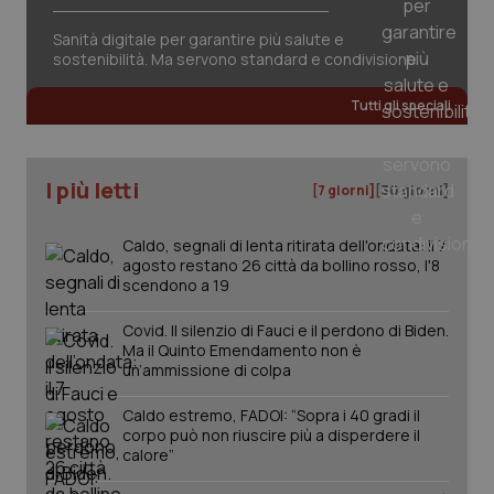
session-id
settim
2 gior
Sanità digitale per garantire più salute e
sostenibilità. Ma servono standard e condivisione
Tutti gli speciali
_ga
1 anno
Google LLC
mes
.quotidianosanita.it
I più letti
[7 giorni]
[30 giorni]
Caldo, segnali di lenta ritirata dell'ondata: il 7
agosto restano 26 città da bollino rosso, l'8
scendono a 19
Covid. Il silenzio di Fauci e il perdono di Biden.
Ma il Quinto Emendamento non è
un’ammissione di colpa
Caldo estremo, FADOI: “Sopra i 40 gradi il
corpo può non riuscire più a disperdere il
calore”