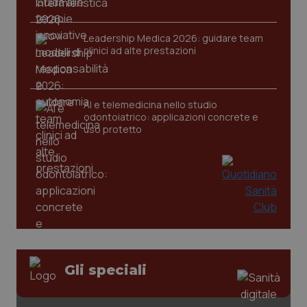
Leadership Medica 2026: guidare team
clinici ad alte prestazioni
CookieScriptConsent
5 mesi
CookieScript
settim
www.quotidianosanita.it
AI e telemedicina nello studio
odontoiatrico: applicazioni concrete e
uso protetto
tracking-sites-ironfish-
www.quotidianosanita.it
4
tracking-enable
settim
2 gior
Gli speciali
tracking-sites-ironfish-
www.quotidianosanita.it
4