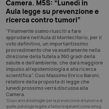
Camera. M5S: “Lunedì in
Aula legge su prevenzione e
Scienza e Farmaci
ricerca contro tumori”
Studi e Analisi
"Finalmente siamo riusciti a fare
Lettere al direttore
approdare nell'Aula di Montecitorio, per il
voto definitivo, un importantissimo
Edizioni Regionali
provvedimento che va esattamente nella
direzione della tutela a 360 gradi della
QS Pro
salute e dell'ambiente, che darà maggiore
impulso all'epidemiologia e alla ricerca
Professionisti Sanitari.AI
scientifica”. Così Massimo Enrico Baroni,
relatore della proposta di legge che
Abruzzo
QS Pro Gold
lunedì prossimo verrà discussa alla
Camera.
QS Club
Newsletter
Basilicata
Artrite & artrosi
“Dopo anni di battaglie per la prevenzione di tumori e di
quelle patologie legate a fattori inquinanti come smog