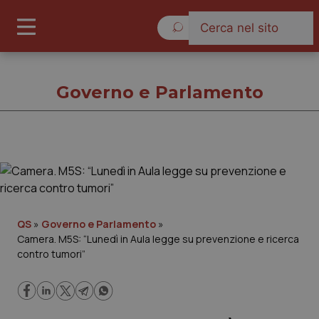
Domenica 9 Agosto 2026
Governo e Parlamento
Governo e Parlamento
Cronache
QS
»
Governo e Parlamento
»
Camera. M5S: “Lunedì in Aula legge su prevenzione e ricerca
Governo e Parlamento
contro tumori”
Regioni e Asl
Lavoro e Professioni