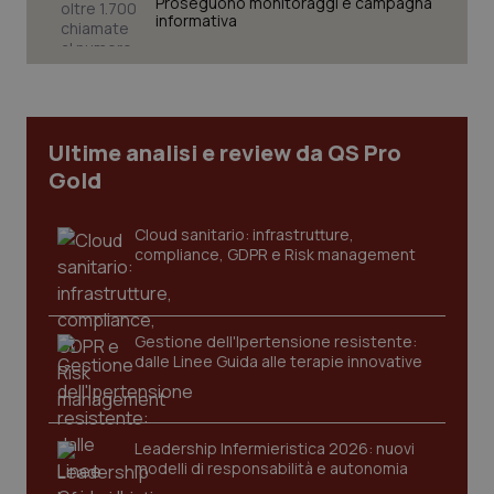
Proseguono monitoraggi e campagna
informativa
Necessari
Statistici
Marketing
I cookie necessari contribuiscono a rendere fruibile il
sito web abilitandone funzionalità di base quali la
navigazione sulle pagine e l'accesso alle aree
protette del sito. Il sito web non è in grado di
Ultime analisi e review da QS Pro
funzionare correttamente senza questi cookie.
Gold
Nome
Fornitore
/
Dominio
Scaden
VISITOR_PRIVACY_METADATA
5 mesi
YouTube
Cloud sanitario: infrastrutture,
settim
.youtube.com
compliance, GDPR e Risk management
Gestione dell'Ipertensione resistente:
dalle Linee Guida alle terapie innovative
Leadership Infermieristica 2026: nuovi
modelli di responsabilità e autonomia