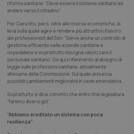
riforma sanitaria: “Deve essere il sistema sanitario ad
Piemonte
HIV
andare verso il cittadino”.
Per Ciancitto, però, oltre alle risorse economiche, la
Provincia Autonoma di Bolzano
Infezioni & Febbre
leva sulla quale agire è rendere più attrattivo il lavoro
dei professionisti del Ssn: “Serve anche un controllo di
Provincia Autonoma di Trento
Ipertensione & Scompenso
gestione efficiente nelle aziende sanitarie e
ospedaliere e soprattutto bisogna valorizzare il
Puglia
Malattie rare
personale sanitario”. Da qui il riferimento al disegno di
legge sulle professioni sanitarie, attualmente
Sardegna
Malattia di Crohn & Rettocolite Ulcerosa
all’esame della Commissione. Sul quale annuncia
possibili cambiamenti migliorativi in sede emendativa.
Sicilia
Neuroscienze & patologie neurodegenerative
Soprattutto si dice convinto che entro fine legislatura
“faremo diversi gol”.
Toscana
Obesità
“Abbiamo ereditato un sistema con poca
Umbria
Oftalmologia
resilienza”