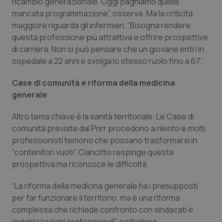
ricambio generazionale. Oggi paghiamo quella
mancata programmazione”, osserva. Ma la criticità
maggiore riguarda gli infermieri. “Bisogna rendere
questa professione più attrattiva e offrire prospettive
di carriera. Non si può pensare che un giovane entri in
ospedale a 22 anni e svolga lo stesso ruolo fino a 67”.
Case di comunità e riforma della medicina
generale
Altro tema chiave è la sanità territoriale. Le Case di
comunità previste dal Pnrr procedono a rilento e molti
professionisti temono che possano trasformarsi in
“contenitori vuoti”. Ciancitto respinge questa
CookieScriptConsent
5 mesi
CookieScript
settim
www.quotidianosanita.it
prospettiva ma riconosce le difficoltà.
“La riforma della medicina generale ha i presupposti
per far funzionare il territorio, ma è una riforma
complessa che richiede confronto con sindacati e
organizzazioni professionali”, sottolinea.