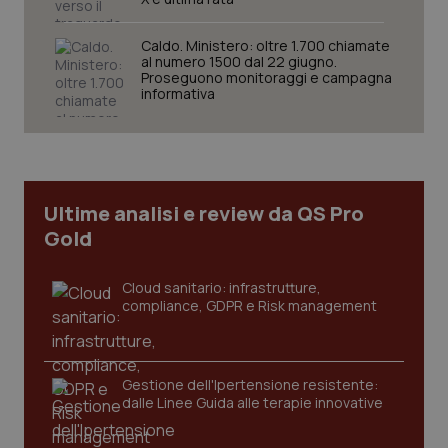
per 
sis
sol
Caldo. Ministero: oltre 1.700 chiamate
ute
al numero 1500 dal 22 giugno.
ide
Proseguono monitoraggi e campagna
Wel
informativa
Ultime analisi e review da QS Pro
Gold
Cloud sanitario: infrastrutture,
compliance, GDPR e Risk management
Gestione dell'Ipertensione resistente:
dalle Linee Guida alle terapie innovative