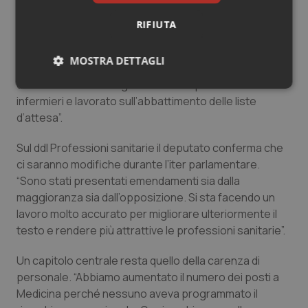
“Parliamo di depenalizzazione dell’atto medico, di
RIFIUTA
misure per rendere più attrattive le professioni
sanitarie e di interventi che rispondono alle richieste
MOSTRA DETTAGLI
del mondo sanitario”, spiega. “Abbiamo già introdotto la
defiscalizzazione degli straordinari per medici e
Necessari
Statistici
Marketing
infermieri e lavorato sull’abbattimento delle liste
d’attesa”.
Sul ddl Professioni sanitarie il deputato conferma che
ci saranno modifiche durante l’iter parlamentare.
“Sono stati presentati emendamenti sia dalla
Necessari
Statistici
Marketing
maggioranza sia dall’opposizione. Si sta facendo un
lavoro molto accurato per migliorare ulteriormente il
I cookie necessari contribuiscono a rendere fruibile il
sito web abilitandone funzionalità di base quali la
testo e rendere più attrattive le professioni sanitarie”.
navigazione sulle pagine e l'accesso alle aree
protette del sito. Il sito web non è in grado di
funzionare correttamente senza questi cookie.
Un capitolo centrale resta quello della carenza di
personale. “Abbiamo aumentato il numero dei posti a
Nome
Fornitore
/
Dominio
Scaden
Medicina perché nessuno aveva programmato il
VISITOR_PRIVACY_METADATA
5 mesi
YouTube
settim
.youtube.com