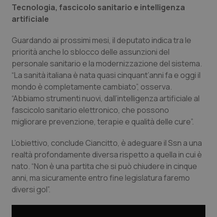
Tecnologia, fascicolo sanitario e intelligenza
artificiale
Guardando ai prossimi mesi, il deputato indica tra le
priorità anche lo sblocco delle assunzioni del
personale sanitario e la modernizzazione del sistema.
“La sanità italiana è nata quasi cinquant’anni fa e oggi il
mondo è completamente cambiato”, osserva.
“Abbiamo strumenti nuovi, dall’intelligenza artificiale al
fascicolo sanitario elettronico, che possono
migliorare prevenzione, terapie e qualità delle cure”.
L’obiettivo, conclude Ciancitto, è adeguare il Ssn a una
_ga_KM60CM4NPH
.quotidianosanita.it
1 anno
realtà profondamente diversa rispetto a quella in cui è
mes
nato. “Non è una partita che si può chiudere in cinque
anni, ma sicuramente entro fine legislatura faremo
diversi gol”.