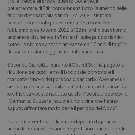
Valle D’Aosta
Oncodermatologia
Tra le frecce all’arco di questo Governo, il
parlamentare di FdI ricorda innanzitutto l’aumento delle
risorse destinate alla sanità. “Nel 2019 il sistema
Veneto
Oncoematologia
sanitario nazionale pesava circa 115 miliardi. Noi
l’abbiamo ereditato nel 2022 a 122 miliardi e quest’anno
Oncologia & Nutrizione
andiamo a chiudere a 143 miliardi”, spiega, ricordando
come il sistema sanitario arrivasse da “10 anni di tagli” e
Psoriasi & pelle
da una situazione aggravata dalla pandemia.
Quotidiano Cardiologia
Secondo Ciancitto, durante il Covid il Ssn ha pagato la
riduzione dei posti letto, il blocco dei concorsi e il
Quotidiano Chirurgia
mancato rinnovo del personale sanitario. “Avevamo un
sistema con scarsa resilienza”, afferma, sottolineando
le difficoltà vissute rispetto ad altri Paesi europei come
Quotidiano Oncologia
“Germania, Svizzera, nazioni a noi vicine che hanno
saputo affrontare molto bene il periodo del Covid”.
Quotidiano Pediatria
Tra gli interventi rivendicati dal deputato figurano
Rene & patologie urogenitali
anche la defiscalizzazione degli straordinari per medici