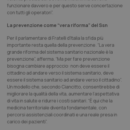
funzionare davvero e per questo serve concertazione
con tutti gli operatori”.
La prevenzione come “vera riforma” del Ssn
Per il parlamentare di Fratelli d’Italia la sfida più
importante resta quella della prevenzione. “La vera
grande riforma del sistema sanitario nazionale è la
prevenzione”, afferma. “Ma per fare prevenzione
bisogna cambiare approccio: non deve essere il
cittadino ad andare verso il sistema sanitario, deve
essere il sistema sanitario ad andare verso il cittadino”.
Un modello che, secondo Ciancitto, consentirebbe di
migliorare la qualità della vita, aumentare l’aspettativa
di vita in salute e ridurre i costi sanitari. “È qui che la
medicina territoriale diventa fondamentale, con
percorsi assistenziali coordinati e una reale presa in
PHPSESSID
Sessio
PHP.net
www.quotidianosanita.it
carico dei pazienti”.