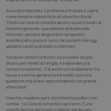
Secondo il deputato, il problema principale è capire
come riempire realmente le strutture territoriali.
“Dentro le Case di comunità devono esserci medici di
medicina generale, specialistica ambulatoriale,
tracking-sites-ironfish-
www.quotidianosanita.it
4
tracking-enable
settim
infermieri, percorsi diagnostico-terapeutici
2 gior
assistenziali e presa in carico dei pazienti. Ma oggi
abbiamo carenza di medici e infermieri”.
tracking-sites-ironfish-
www.quotidianosanita.it
4
Sul tavolo resta il confronto sul possibile doppio
session-id
settim
binario per i medici di famiglia, tra dipendenza e
2 gior
convenzionamento. “C’è anche uno scollamento tra
nuove e vecchie generazioni di medici, ed è una
questione che stiamo approfondendo con grande
_ga
1 anno
Google LLC
attenzione”.
mes
.quotidianosanita.it
Ciancitto ribadisce però che l’obiettivo politico non
cambia: “Le Case di comunità si apriranno. È una
volontà precisa del Governo Meloni. Ma devono