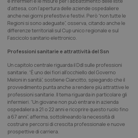
e infermieri e le misure per l’abbattimento delle liste
Salute orale & impianti
d’attesa, con l’apertura delle aziende ospedaliere
anche nei giorni prefestivi e festivi. Però “non tutte le
Sangue & coagulazione
Regioni si sono adeguate”, osserva, citando anche le
differenze territoriali sul Cup unico regionale e sul
Fascicolo sanitario elettronico.
Tiroide
Professioni sanitarie e attrattività del Ssn
Tumore al seno
Un capitolo centrale riguarda il Ddl sulle professioni
Tumore ovarico
sanitarie. “È uno dei fiori all’occhiello del Governo
Meloni in sanità”, sostiene Ciancitto, spiegando che il
Tumori del Polmone & Testa Collo
provvedimento punta anche a rendere più attrattive le
professioni sanitarie. Il tema riguarda in particolare gli
infermieri. “Un giovane non può entrare in azienda
Tumori gastrointestinali
ospedaliera a 21 o 22 anni e ricoprire questo ruolo fino
a 67 anni”, afferma, sottolineando la necessità di
Ulcera & Reflusso
costruire percorsi di crescita professionale e nuove
prospettive di carriera.
Vaccini