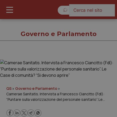
Sabato 8 Agosto 2026
Governo e Parlamento
Governo e Parlamento
Cronache
Governo e Parlamento
QS
»
Governo e Parlamento
»
Camerae Sanitatis. Intervista a Francesco Ciancitto (FdI):
“Puntare sulla valorizzazione del personale sanitario”. Le
Regioni e Asl
Case di comunità? “Si devono aprire”
Lavoro e Professioni