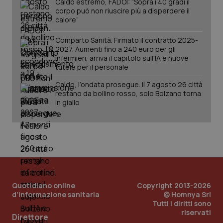
Caldo estremo, FADOI: “Sopra i 40 gradi il
corpo può non riuscire più a disperdere il
calore”
Comparto Sanità. Firmato il contratto 2025-
2027. Aumenti fino a 240 euro per gli
infermieri, arriva il capitolo sull'IA e nuove
tutele per il personale
Caldo, l’ondata prosegue. Il 7 agosto 26 città
restano da bollino rosso, solo Bolzano torna
in giallo
Quotidiano online
Copyright 2013-2026
d'informazione sanitaria
© Homnya Srl
Tutti i diritti sono
riservati
Direttore