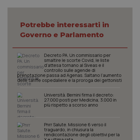
vid
inco
può
det
vis
Potrebbe interessarti in
web
uti
nuo
Governo e Parlamento
ver
dell
You
YSC
Decreto PA. Un commissario per
Sessione
Que
Google LLC
imp
.youtube.com
smaltire le scorte Covid, le liste
You
d’attesa tornano al Siveas e il
ten
controllo sulle agende di
vis
prenotazione passa ad Agenas. Saltano l’aumento
vid
delle tariffe ospedaliere e la proroga dei gettonisti
__Secure-
.youtube.com
5 mesi 4
Que
ROLLOUT_TOKEN
settimane
imp
Università. Bernini firma il decreto:
You
ges
27.000 posti per Medicina, 3.000 in
del
più rispetto a scorso anno
e d
per
del
ute
Pnrr Salute. Missione 6 verso il
traguardo, in chiusura la
tracking-sites-
www.quotidianosanita.it
4
Que
ironfish-tracking-
rendicontazione degli obiettivi per la
settimane
imp
named-enable
2 giorni
dal
X e ultima rata