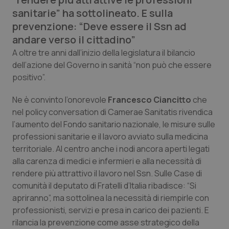
Calabria
Asma & BPCO
sanitarie” ha sottolineato. E sulla
prevenzione: “Deve essere il Ssn ad
Campania
Car-T
andare verso il cittadino”
A oltre tre anni dall’inizio della legislatura il bilancio
Emilia-Romagna
Colesterolo & coronaropatie
dell’azione del Governo in sanità “non può che essere
positivo”.
Friuli Venezia Giulia
Dermatite Atopica
Ne è convinto l’onorevole
Francesco Ciancitto
che
nel policy conversation di Camerae Sanitatis rivendica
Lazio
Diabete & glucometri
l’aumento del Fondo sanitario nazionale, le misure sulle
professioni sanitarie e il lavoro avviato sulla medicina
Liguria
Disturbi dell’umore
territoriale. Al centro anche i nodi ancora aperti legati
alla carenza di medici e infermieri e alla necessità di
Lombardia
Dolore
rendere più attrattivo il lavoro nel Ssn. Sulle Case di
comunità il deputato di Fratelli d’Italia ribadisce: “Si
Marche
Donna & Salute
apriranno”, ma sottolinea la necessità di riempirle con
professionisti, servizi e presa in carico dei pazienti. E
Molise
Epatiti
rilancia la prevenzione come asse strategico della