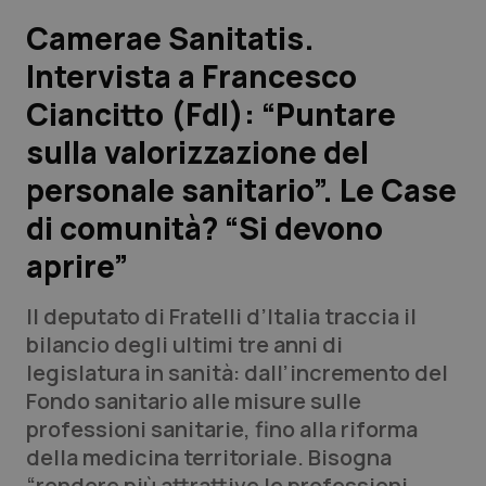
Camerae Sanitatis.
Scienza e Farmaci
Intervista a Francesco
Ciancitto (FdI): “Puntare
Studi e Analisi
sulla valorizzazione del
Lettere al direttore
personale sanitario”. Le Case
Edizioni Regionali
di comunità? “Si devono
aprire”
QS Pro
Il deputato di Fratelli d’Italia traccia il
Professionisti Sanitari.AI
bilancio degli ultimi tre anni di
legislatura in sanità: dall’incremento del
Abruzzo
QS Pro Gold
Fondo sanitario alle misure sulle
professioni sanitarie, fino alla riforma
QS Club
Newsletter
Basilicata
Artrite & artrosi
della medicina territoriale. Bisogna
“rendere più attrattive le professioni